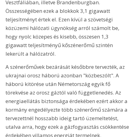
Vesztfáliában, illetve Brandenburgban. 
Összességében ezek a blokkok 3,1 gigawatt 
teljesítményt értek el. Ezen kívül a szövetségi 
közüzemi hálózati ügynökség arról számolt be, 
hogy nyolc közepes és kisebb, összesen 1,3 
gigawatt teljesítményű kőszénerőmű szintén 
lekerült a hálózatról.
A szénerőművek bezárását későbbre tervezték, az 
ukrajnai orosz háború azonban "közbeszólt". A 
háború kitörése után Németország egyik fő 
törekvése az orosz gáztól való függetlenedés. Az 
energiaellátás biztonsága érdekében ezért akkor a 
kormány engedélyezte több szénerőmű számára a 
tervezettnél hosszabb ideig tartó üzemeltetést, 
utalva arra, hogy ezek a gázfogyasztás csökkentése 
érdekében villamos energiát termelnek.