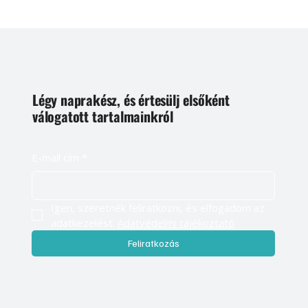
Légy naprakész, és értesülj elsőként
válogatott tartalmainkról
E-mail cím
*
Igen, szeretnék feliratkozni, és elfogadom az 
adatkezelést. 
Adatvédelmi tájékoztató
Feliratkozás