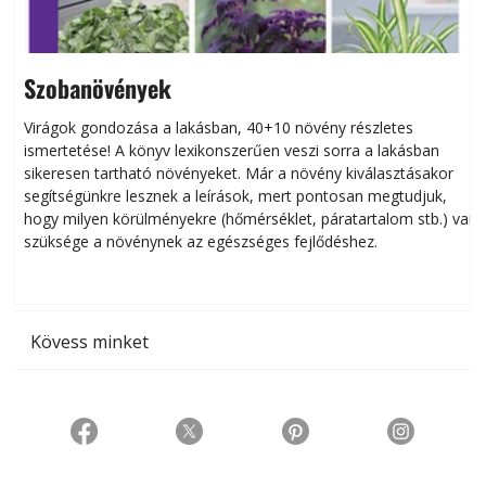
Szobanövények
Virágok gondozása a lakásban, 40+10 növény részletes
ismertetése! A könyv lexikonszerűen veszi sorra a lakásban
s
sikeresen tart­ha­tó növényeket. Már a növény kiválasztásakor
h
segítségünkre lesznek a leírások, mert pontosan megtudjuk,
k
hogy milyen körülményekre (hőmérséklet, páratartalom stb.) van
szüksége a növénynek az egészséges fejlődéshez.
t
Kövess minket