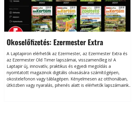
Okoselőfizetés: Ezermester Extra
A Laptapiron elérhetők az Ezermester, az Ezermester Extra és
az Ezermester Old Timer lapszámai, visszamenőleg is! A
Laptapir új, innovatív, praktikus és egyedi megoldás a
L
nyomtatott magazinok digitális olvasására számítógépen,
okostelefonon vagy táblagépen. Kényelmesen az otthonában,
útközben vagy nyaralás, pihenés alatt is elérhetők lapszámaink.
ú
Bárhol, bármikor, akár külföldön élve vagy dolgozva is
B
olvashatók az Ezermester lapszámai. A Laptapir kényelmes
megoldás, mert: – t