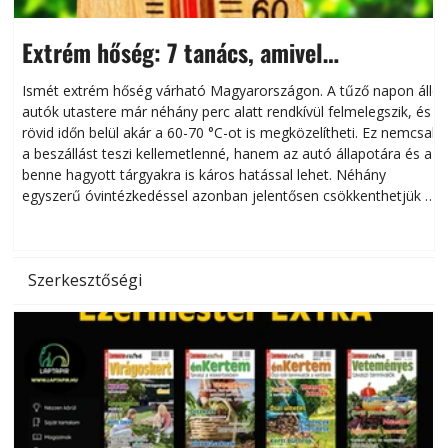
Extrém hőség: 7 tanács, amivel
megóvhatjuk autónkat a nyári károktól
Ismét extrém hőség várható Magyarországon. A tűző napon álló
autók utastere már néhány perc alatt rendkívül felmelegszik, és
rövid időn belül akár a 60-70 °C-ot is megközelítheti. Ez nemcsak
n
a beszállást teszi kellemetlenné, hanem az autó állapotára és a
benne hagyott tárgyakra is káros hatással lehet. Néhány
egyszerű óvintézkedéssel azonban jelentősen csökkenthetjük a
hőség káros hatásait.
l
Szerkesztőségi