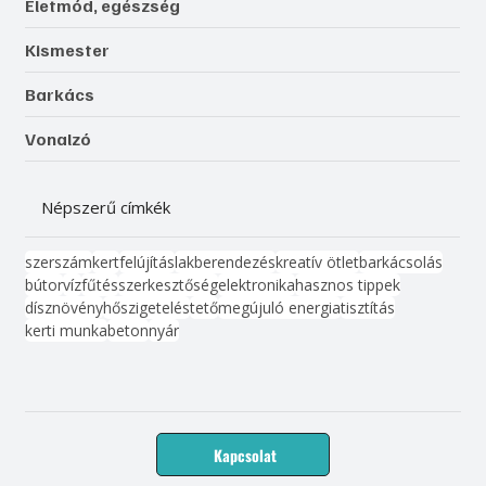
Életmód, egészség
Kismester
Barkács
Vonalzó
Népszerű címkék
szerszám
kert
felújítás
lakberendezés
kreatív ötlet
barkácsolás
bútor
víz
fűtés
szerkesztőség
elektronika
hasznos tippek
dísznövény
hőszigetelés
tető
megújuló energia
tisztítás
kerti munka
beton
nyár
Kapcsolat