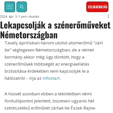
FELIRATKOZÁS
2024. ápr. 3.
1 perc olvasás
Lekapcsolják a szénerőműveket
Németországban
Tavaly áprilisban három utolsó atomerőmű "zárt 
be" véglegesen Németországban, de a német 
kormány akkor még úgy döntött, hogy a 
szénerőművek többségét az energiaellátás 
biztosítása érdekében nem kapcsolják le a 
hálózatról – írja az 
Infostart.
A húsvét azonban ebben a tekintetben némi 
fordulópontot jelentett, összesen ugyanis hét 
széntüzelésű erőművet zártak be Észak-Rajna-