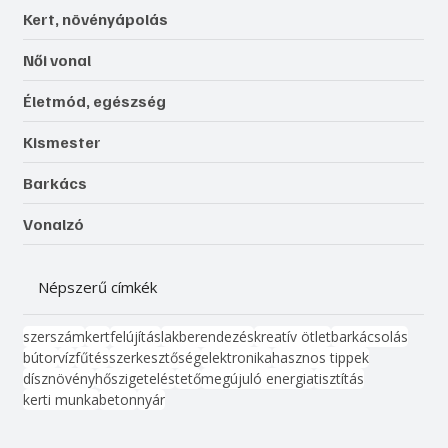
Kert, növényápolás
Női vonal
Életmód, egészség
Kismester
Barkács
Vonalzó
Népszerű címkék
szerszám
kert
felújítás
lakberendezés
kreatív ötlet
barkácsolás
bútor
víz
fűtés
szerkesztőség
elektronika
hasznos tippek
dísznövény
hőszigetelés
tető
megújuló energia
tisztítás
kerti munka
beton
nyár