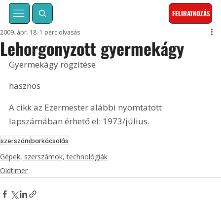
FELIRATKOZÁS
2009. ápr. 18.
1 perc olvasás
Lehorgonyzott gyermekágy
Gyermekágy rögzítése
hasznos
A cikk az Ezermester alábbi nyomtatott 
lapszámában érhető el: 1973/július.
szerszám
barkácsolás
Gépek, szerszámok, technológiák
Oldtimer