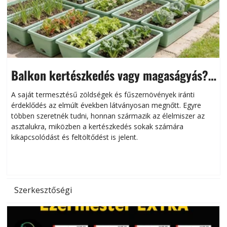
Balkon kertészkedés vagy magaságyás?
Helytakarékos kertészkedés
A saját termesztésű zöldségek és fűszernövények iránti
érdeklődés az elmúlt években látványosan megnőtt. Egyre
többen szeretnék tudni, honnan származik az élelmiszer az
l
asztalukra, miközben a kertészkedés sokak számára
kikapcsolódást és feltöltődést is jelent.
é
d
Szerkesztőségi