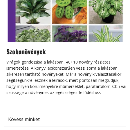
Szobanövények
Virágok gondozása a lakásban, 40+10 növény részletes
ismertetése! A könyv lexikonszerűen veszi sorra a lakásban
s
sikeresen tart­ha­tó növényeket. Már a növény kiválasztásakor
h
segítségünkre lesznek a leírások, mert pontosan megtudjuk,
k
hogy milyen körülményekre (hőmérséklet, páratartalom stb.) van
szüksége a növénynek az egészséges fejlődéshez.
t
Kövess minket