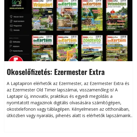
Okoselőfizetés: Ezermester Extra
A Laptapiron elérhetők az Ezermester, az Ezermester Extra és
az Ezermester Old Timer lapszámai, visszamenőleg is! A
Laptapir új, innovatív, praktikus és egyedi megoldás a
L
nyomtatott magazinok digitális olvasására számítógépen,
okostelefonon vagy táblagépen. Kényelmesen az otthonában,
útközben vagy nyaralás, pihenés alatt is elérhetők lapszámaink.
ú
Bárhol, bármikor, akár külföldön élve vagy dolgozva is
B
olvashatók az Ezermester lapszámai. A Laptapir kényelmes
megoldás, mert: – t