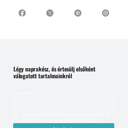
Légy naprakész, és értesülj elsőként
válogatott tartalmainkról
E-mail cím
*
Igen, szeretnék feliratkozni, és elfogadom az 
adatkezelést. 
Adatvédelmi tájékoztató