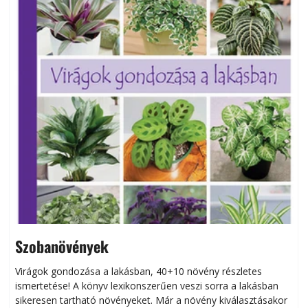
Szobanövények
Virágok gondozása a lakásban, 40+10 növény részletes
ismertetése! A könyv lexikonszerűen veszi sorra a lakásban
s
sikeresen tart­ha­tó növényeket. Már a növény kiválasztásakor
h