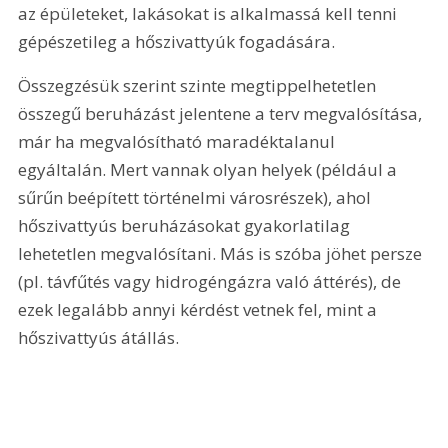
az épületeket, lakásokat is alkalmassá kell tenni 
gépészetileg a hőszivattyúk fogadására.
Összegzésük szerint szinte megtippelhetetlen 
összegű beruházást jelentene a terv megvalósítása, 
már ha megvalósítható maradéktalanul 
egyáltalán. Mert vannak olyan helyek (például a 
sűrűn beépített történelmi városrészek), ahol 
hőszivattyús beruházásokat gyakorlatilag 
lehetetlen megvalósítani. Más is szóba jöhet persze 
(pl. távfűtés vagy hidrogéngázra való áttérés), de 
ezek legalább annyi kérdést vetnek fel, mint a 
hőszivattyús átállás.