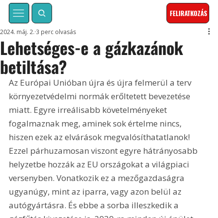
FELIRATKOZÁS
2024. máj. 2.
3 perc olvasás
Lehetséges-e a gázkazánok
betiltása?
Az Európai Unióban újra és újra felmerül a terv 
környezetvédelmi normák erőltetett bevezetése 
miatt. Egyre irreálisabb követelményeket 
fogalmaznak meg, aminek sok értelme nincs, 
hiszen ezek az elvárások megvalósíthatatlanok! 
Ezzel párhuzamosan viszont egyre hátrányosabb 
helyzetbe hozzák az EU országokat a világpiaci 
versenyben. Vonatkozik ez a mezőgazdaságra 
ugyanúgy, mint az iparra, vagy azon belül az 
autógyártásra. És ebbe a sorba illeszkedik a 