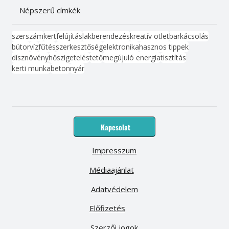
Népszerű címkék
szerszám
kert
felújítás
lakberendezés
kreatív ötlet
barkácsolás
bútor
víz
fűtés
szerkesztőség
elektronika
hasznos tippek
dísznövény
hőszigetelés
tető
megújuló energia
tisztítás
kerti munka
beton
nyár
Kapcsolat
Impresszum
Médiaajánlat
Adatvédelem
Előfizetés
Szerzői jogok