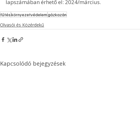
lapszámában érhető el: 2024/március.
fűtés
környezetvédelem
gázkazán
Olvasói és Közérdekű
Kapcsolódó bejegyzések