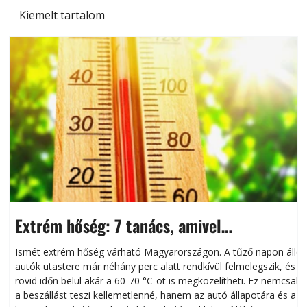
Kiemelt tartalom
Extrém hőség: 7 tanács, amivel
megóvhatjuk autónkat a nyári károktól
Ismét extrém hőség várható Magyarországon. A tűző napon álló
autók utastere már néhány perc alatt rendkívül felmelegszik, és
rövid időn belül akár a 60-70 °C-ot is megközelítheti. Ez nemcsak
n
a beszállást teszi kellemetlenné, hanem az autó állapotára és a