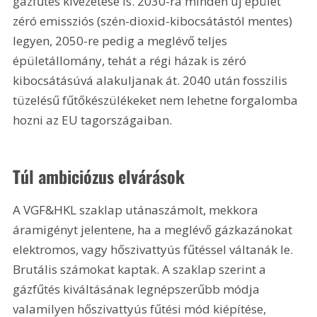
gázfűtés kivezetése is. 2030-ra minden új épület 
zéró emissziós (szén-dioxid-kibocsátástól mentes) 
legyen, 2050-re pedig a meglévő teljes 
épületállomány, tehát a régi házak is zéró 
kibocsátásúvá alakuljanak át. 2040 után fosszilis 
tüzelésű fűtőkészülékeket nem lehetne forgalomba 
hozni az EU tagországaiban.
Túl ambiciózus elvárások
A VGF&HKL szaklap utánaszámolt, mekkora 
áramigényt jelentene, ha a meglévő gázkazánokat 
elektromos, vagy hőszivattyús fűtéssel váltanák le. 
Brutális számokat kaptak. A szaklap szerint a 
gázfűtés kiváltásának legnépszerűbb módja 
valamilyen hőszivattyús fűtési mód kiépítése, 