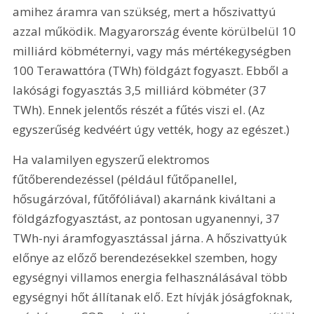
amihez áramra van szükség, mert a hőszivattyú 
azzal működik. Magyarország évente körülbelül 10 
milliárd köbméternyi, vagy más mértékegységben 
100 Terawattóra (TWh) földgázt fogyaszt. Ebből a 
lakósági fogyasztás 3,5 milliárd köbméter (37 
TWh). Ennek jelentős részét a fűtés viszi el. (Az 
egyszerűség kedvéért úgy vették, hogy az egészet.)
Ha valamilyen egyszerű elektromos 
fűtőberendezéssel (például fűtőpanellel, 
hősugárzóval, fűtőfóliával) akarnánk kiváltani a 
földgázfogyasztást, az pontosan ugyanennyi, 37 
TWh-nyi áramfogyasztással járna. A hőszivattyúk 
előnye az előző berendezésekkel szemben, hogy 
egységnyi villamos energia felhasználásával több 
egységnyi hőt állítanak elő. Ezt hívják jóságfoknak, 