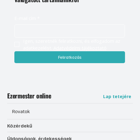
E-mail cím
*
Igen, szeretnék feliratkozni, és elfogadom az 
adatkezelést. 
Adatvédelmi tájékoztató
Feliratkozás
Ezermester online
Lap tetejére
Rovatok
Közérdekű
Újdonságok, érdekességek