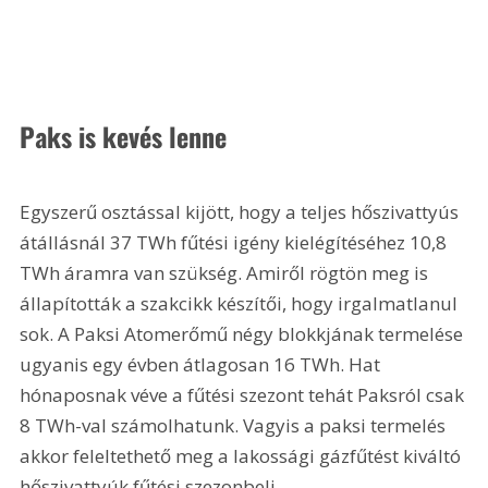
Paks is kevés lenne
Egyszerű osztással kijött, hogy a teljes hőszivattyús 
átállásnál 37 TWh fűtési igény kielégítéséhez 10,8 
TWh áramra van szükség. Amiről rögtön meg is 
állapították a szakcikk készítői, hogy irgalmatlanul 
sok. A Paksi Atomerőmű négy blokkjának termelése 
ugyanis egy évben átlagosan 16 TWh. Hat 
hónaposnak véve a fűtési szezont tehát Paksról csak 
8 TWh-val számolhatunk. Vagyis a paksi termelés 
akkor feleltethető meg a lakossági gázfűtést kiváltó 
hőszivattyúk fűtési szezonbeli 