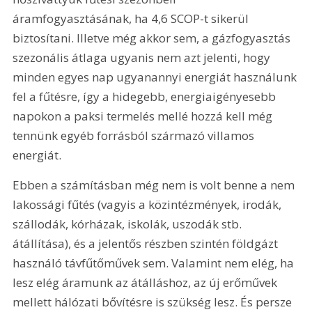
áramfogyasztásának, ha 4,6 SCOP-t sikerül 
biztosítani. Illetve még akkor sem, a gázfogyasztás 
szezonális átlaga ugyanis nem azt jelenti, hogy 
minden egyes nap ugyanannyi energiát használunk 
fel a fűtésre, így a hidegebb, energiaigényesebb 
napokon a paksi termelés mellé hozzá kell még 
tennünk egyéb forrásból származó villamos 
energiát.
Ebben a számításban még nem is volt benne a nem 
lakossági fűtés (vagyis a közintézmények, irodák, 
szállodák, kórházak, iskolák, uszodák stb. 
átállítása), és a jelentős részben szintén földgázt 
használó távfűtőművek sem. Valamint nem elég, ha 
lesz elég áramunk az átálláshoz, az új erőművek 
mellett hálózati bővítésre is szükség lesz. És persze 