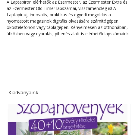
A Laptapiron elérhetők az Ezermester, az Ezermester Extra és
az Ezermester Old Timer lapszámai, visszamenőleg is! A
Laptapir új, innovatív, praktikus és egyedi megoldás a
L
nyomtatott magazinok digitális olvasására számítógépen,
okostelefonon vagy táblagépen. Kényelmesen az otthonában,
útközben vagy nyaralás, pihenés alatt is elérhetők lapszámaink.
ú
Bárhol, bármikor, akár külföldön élve vagy dolgozva is
B
olvashatók az Ezermester lapszámai. A Laptapir kényelmes
megoldás, mert: – t
Kiadványaink