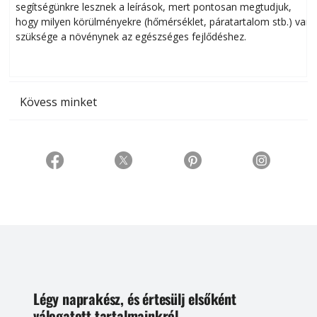
segítségünkre lesznek a leírások, mert pontosan megtudjuk,
k
hogy milyen körülményekre (hőmérséklet, páratartalom stb.) van
szüksége a növénynek az egészséges fejlődéshez.
t
Kövess minket
Légy naprakész, és értesülj elsőként
válogatott tartalmainkról