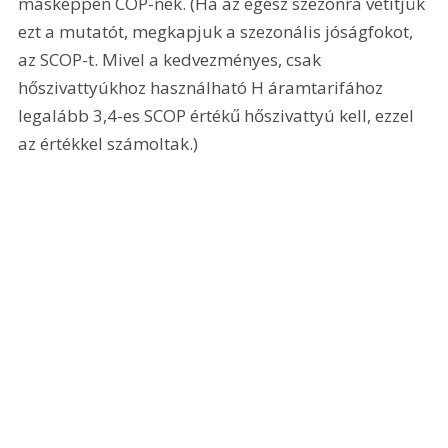
másképpen COP-nek. (Ha az egész szezonra vetítjük 
ezt a mutatót, megkapjuk a szezonális jóságfokot, 
az SCOP-t. Mivel a kedvezményes, csak 
hőszivattyúkhoz használható H áramtarifához 
legalább 3,4-es SCOP értékű hőszivattyú kell, ezzel 
az értékkel számoltak.)