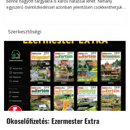
benne hagyott tárgyakra is káros hatással lehet. Néhány
egyszerű óvintézkedéssel azonban jelentősen csökkenthetjük a
hőség káros hatásait.
l
Szerkesztőségi
Okoselőfizetés: Ezermester Extra