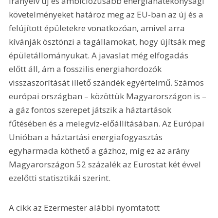
irányelv új és ambiciózusabb energiahatékonysági 
követelményeket határoz meg az EU-ban az új és a 
felújított épületekre vonatkozóan, amivel arra 
kívánják ösztönzi a tagállamokat, hogy újítsák meg 
épületállományukat. A javaslat még elfogadás 
előtt áll, ám a fosszilis energiahordozók 
visszaszorítását illető szándék egyértelmű. Számos 
európai országban – közöttük Magyarországon is – 
a gáz fontos szerepet játszik a háztartások 
fűtésében és a melegvíz-előállításában. Az Európai 
Unióban a háztartási energiafogyasztás 
egyharmada köthető a gázhoz, míg ez az arány 
Magyarországon 52 százalék az Eurostat két évvel 
ezelőtti statisztikái szerint.
A cikk az Ezermester alábbi nyomtatott 