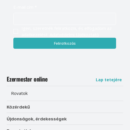
E-mail cím
*
Igen, szeretnék feliratkozni, és elfogadom az 
adatkezelést. 
Adatvédelmi tájékoztató
Feliratkozás
Ezermester online
Lap tetejére
Rovatok
Közérdekű
Újdonságok, érdekességek