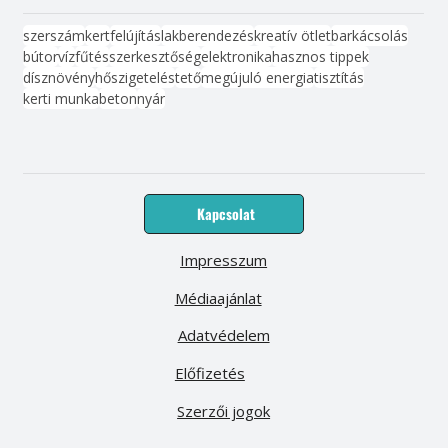
szerszám
kert
felújítás
lakberendezés
kreatív ötlet
barkácsolás
bútor
víz
fűtés
szerkesztőség
elektronika
hasznos tippek
dísznövény
hőszigetelés
tető
megújuló energia
tisztítás
kerti munka
beton
nyár
Kapcsolat
Impresszum
Médiaajánlat
Adatvédelem
Előfizetés
Szerzői jogok