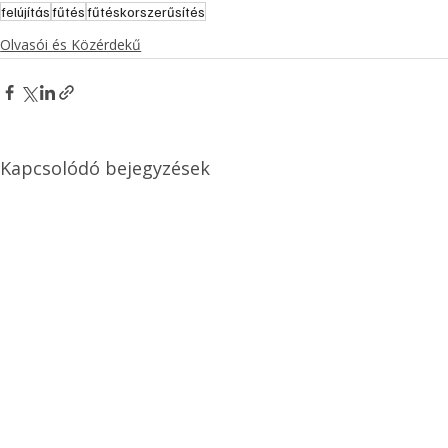
felújítás
fűtés
fűtéskorszerűsítés
Olvasói és Közérdekű
Kapcsolódó bejegyzések