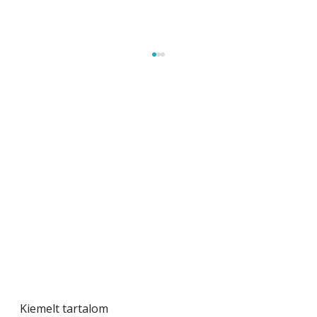
Naptej vagy napolaj? Melyiket válasszuk, és
miben különböznek?
Kiemelt tartalom