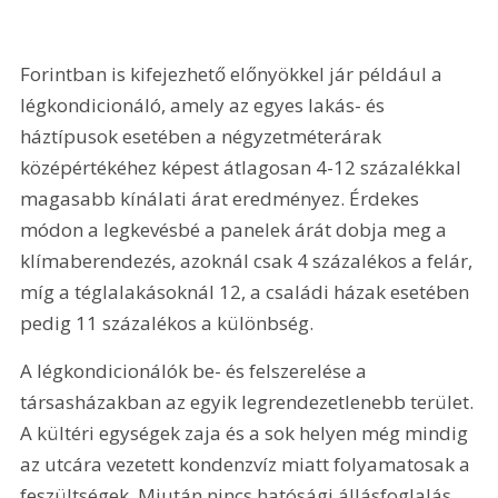
Forintban is kifejezhető előnyökkel jár például a 
légkondicionáló, amely az egyes lakás- és 
háztípusok esetében a négyzetméterárak 
középértékéhez képest átlagosan 4-12 százalékkal 
magasabb kínálati árat eredményez. Érdekes 
módon a legkevésbé a panelek árát dobja meg a 
klímaberendezés, azoknál csak 4 százalékos a felár, 
míg a téglalakásoknál 12, a családi házak esetében 
pedig 11 százalékos a különbség.
A légkondicionálók be- és felszerelése a 
társasházakban az egyik legrendezetlenebb terület. 
A kültéri egységek zaja és a sok helyen még mindig 
az utcára vezetett kondenzvíz miatt folyamatosak a 
feszültségek. Miután nincs hatósági állásfoglalás, 