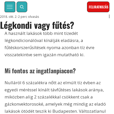
FELIRATKOZÁS
2018. okt. 2.
2 perc olvasás
Légkondi vagy fűtés?
A használt lakások több mint tizedét 
légkondicionálóval kínálják eladásra, a 
fűtéskorszerűsítések nyoma azonban tíz évre 
visszatekintve sem igazán mutatható ki.
Mi fontos az ingatlanpiacon?
Nulláról 6 százalékra nőtt az elmúlt tíz évben az 
egyedi méréssel kínált távfűtéses lakások aránya, 
miközben alig 2 százalékkal csökkent csak a 
gázkonvektorosoké, amelyek még mindig az eladó 
lakások ötödét teszik ki Budapesten. Változatlanul 