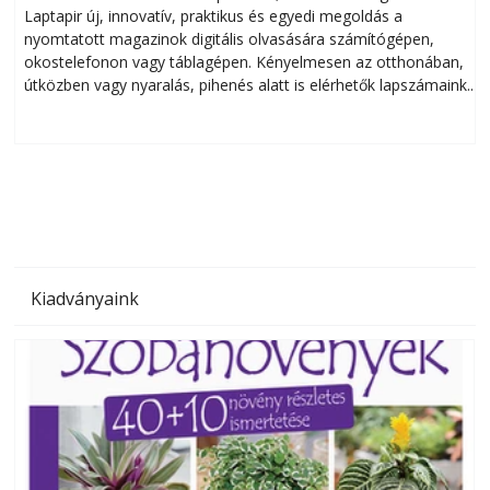
Laptapir új, innovatív, praktikus és egyedi megoldás a
L
nyomtatott magazinok digitális olvasására számítógépen,
okostelefonon vagy táblagépen. Kényelmesen az otthonában,
útközben vagy nyaralás, pihenés alatt is elérhetők lapszámaink.
ú
Bárhol, bármikor, akár külföldön élve vagy dolgozva is
B
olvashatók az Ezermester lapszámai. A Laptapir kényelmes
megoldás, mert: – t
Kiadványaink