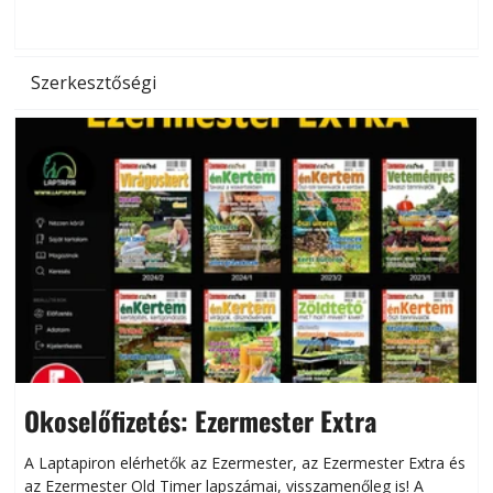
hőség káros hatásait.
l
Szerkesztőségi
Okoselőfizetés: Ezermester Extra
A Laptapiron elérhetők az Ezermester, az Ezermester Extra és
az Ezermester Old Timer lapszámai, visszamenőleg is! A