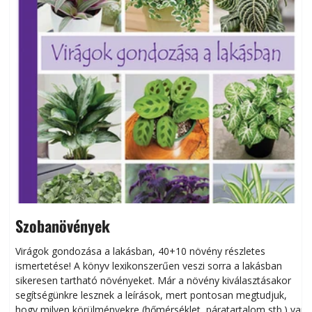
Szobanövények
Virágok gondozása a lakásban, 40+10 növény részletes
ismertetése! A könyv lexikonszerűen veszi sorra a lakásban
s
sikeresen tart­ha­tó növényeket. Már a növény kiválasztásakor
h
segítségünkre lesznek a leírások, mert pontosan megtudjuk,
k
hogy milyen körülményekre (hőmérséklet, páratartalom stb.) van