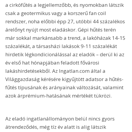
a cirkófűtés a legjellemzőbb, és nyomokban látszik 
csak a geotermikus vagy a korszerű fan coil 
rendszer, noha előbbi épp 27, utóbbi 44 százalékos 
árelőnyt nyújt most eladáskor. Gépi hűtés terén 
már sokkal markánsabb a trend, a lakóházak 14-15 
százalékát, a társasházi lakások 9-11 százalékát 
hirdetik légkondicionálással az eladók – derül ki az 
év első hat hónapjában feladott fővárosi 
lakáshirdetésekből. Az Ingatlan.com által a 
Világgazdaság kérésére kigyűjtött adatsor a hűtés-
fűtés típusának és arányainak változását, valamint 
azok árprémium-hatásának mértékét tükrözi.
Az eladó ingatlanállományon belül nincs gyors 
átrendeződés, még tíz év alatt is alig látszik 