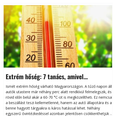
Extrém hőség: 7 tanács, amivel
megóvhatjuk autónkat a nyári károktól
Ismét extrém hőség várható Magyarországon. A tűző napon álló
autók utastere már néhány perc alatt rendkívül felmelegszik, és
rövid időn belül akár a 60-70 °C-ot is megközelítheti. Ez nemcsak
n
a beszállást teszi kellemetlenné, hanem az autó állapotára és a
benne hagyott tárgyakra is káros hatással lehet. Néhány
egyszerű óvintézkedéssel azonban jelentősen csökkenthetjük a