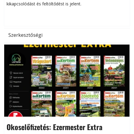
kikapcsolódást és feltöltődést is jelent.
é
d
Szerkesztőségi
Okoselőfizetés: Ezermester Extra