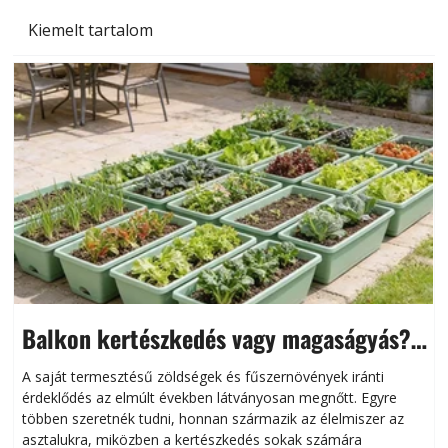
Kiemelt tartalom
Balkon kertészkedés vagy magaságyás?
Helytakarékos kertészkedés
A saját termesztésű zöldségek és fűszernövények iránti
érdeklődés az elmúlt években látványosan megnőtt. Egyre
többen szeretnék tudni, honnan származik az élelmiszer az
l
asztalukra, miközben a kertészkedés sokak számára