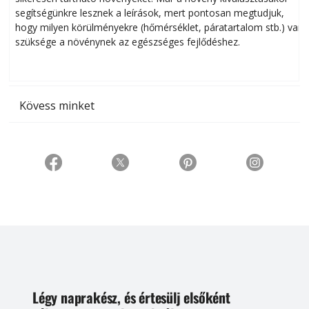
segítségünkre lesznek a leírások, mert pontosan megtudjuk,
k
hogy milyen körülményekre (hőmérséklet, páratartalom stb.) van
szüksége a növénynek az egészséges fejlődéshez.
t
Kövess minket
Légy naprakész, és értesülj elsőként