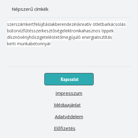
Népszerű címkék
szerszám
kert
felújítás
lakberendezés
kreatív ötlet
barkácsolás
bútor
víz
fűtés
szerkesztőség
elektronika
hasznos tippek
dísznövény
hőszigetelés
tető
megújuló energia
tisztítás
kerti munka
beton
nyár
Kapcsolat
Impresszum
Médiaajánlat
Adatvédelem
Előfizetés