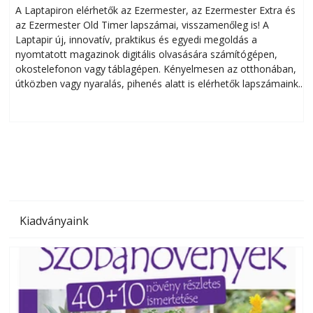
A Laptapiron elérhetők az Ezermester, az Ezermester Extra és
az Ezermester Old Timer lapszámai, visszamenőleg is! A
Laptapir új, innovatív, praktikus és egyedi megoldás a
L
nyomtatott magazinok digitális olvasására számítógépen,
okostelefonon vagy táblagépen. Kényelmesen az otthonában,
útközben vagy nyaralás, pihenés alatt is elérhetők lapszámaink.
ú
Bárhol, bármikor, akár külföldön élve vagy dolgozva is
B
olvashatók az Ezermester lapszámai. A Laptapir kényelmes
megoldás, mert: – t
Kiadványaink