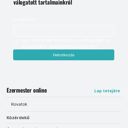
válogatott tartalmainkról
E-mail cím
*
Igen, szeretnék feliratkozni, és elfogadom az 
adatkezelést. 
Adatvédelmi tájékoztató
Feliratkozás
Ezermester online
Lap tetejére
Rovatok
Közérdekű