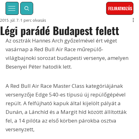
FELIRATKOZÁS
2015. júl. 7.
1 perc olvasás
Légi parádé Budapest felett
Az osztrák Hannes Arch győzelmével ért véget 
vasárnap a Red Bull Air Race műrepülő-
világbajnoki sorozat budapesti versenye, amelyen 
Besenyei Péter hatodik lett. 
A Red Bull Air Race Master Class kategóriájának 
versenyzője Edge 540-es típusú új repülőgépével 
repült. A felfújható kapuk által kijelölt pályát a 
Dunán, a Lánchíd és a Margit híd között állították 
fel, a 14 pilóta az első körben párokba osztva 
versenyzett,