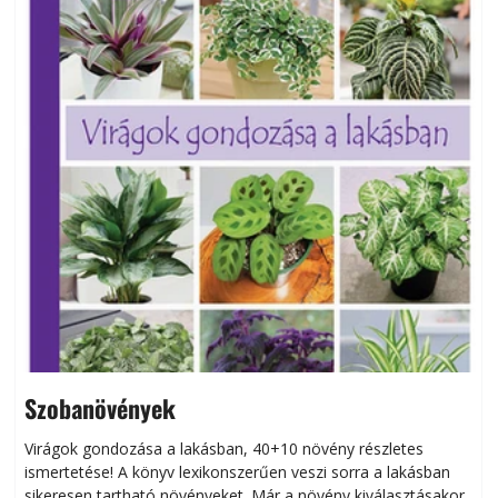
Szobanövények
Virágok gondozása a lakásban, 40+10 növény részletes
ismertetése! A könyv lexikonszerűen veszi sorra a lakásban
s
sikeresen tart­ha­tó növényeket. Már a növény kiválasztásakor
h