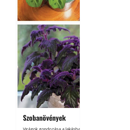
Szobanövények
Virágoskert: k
teraszon, laká
Virágok gondozása a lakásban,