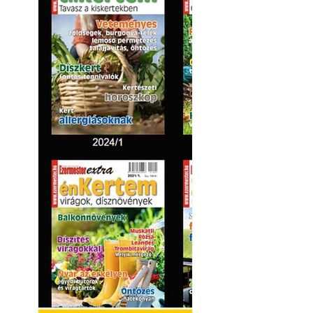
Kültéri hűtés: ho
a teraszt és a ker