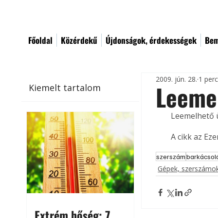
Főoldal
Közérdekű
Újdonságok, érdekességek
Bem
2009. jún. 28.
1 per
Leeme
Kiemelt tartalom
Leemelhető 
A cikk az Ez
szerszám
barkácsol
Gépek, szerszámok
Extrém hőség: 7