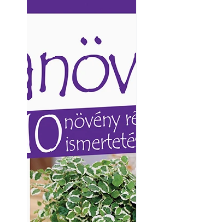
Ezermester lapszámai. A
Ezermester lapszámai
Laptapir kényelmes megoldás,
Laptapir kényelmes 
mert: – t
mert: – t