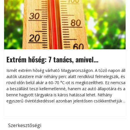
Extrém hőség: 7 tanács, amivel
megóvhatjuk autónkat a nyári károktól
Ismét extrém hőség várható Magyarországon. A tűző napon álló
autók utastere már néhány perc alatt rendkívül felmelegszik, és
rövid időn belül akár a 60-70 °C-ot is megközelítheti. Ez nemcsak
n
a beszállást teszi kellemetlenné, hanem az autó állapotára és a
benne hagyott tárgyakra is káros hatással lehet. Néhány
egyszerű óvintézkedéssel azonban jelentősen csökkenthetjük a
hőség káros hatásait.
l
Szerkesztőségi