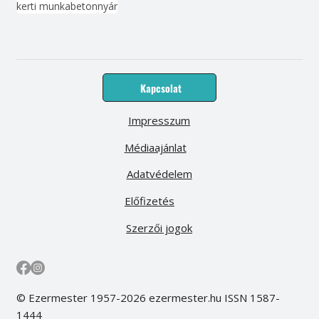
kerti munka
beton
nyár
Kapcsolat
Impresszum
Médiaajánlat
Adatvédelem
Előfizetés
Szerzői jogok
© Ezermester 1957-2026 ezermester.hu ISSN 1587-
1444