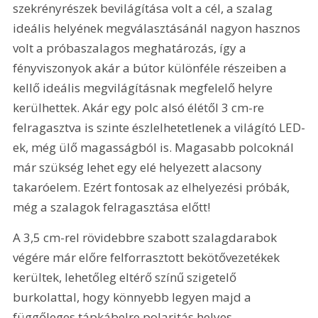
szekrényrészek bevilágítása volt a cél, a szalag 
ideális helyének megválasztásánál nagyon hasznos 
volt a próbaszalagos meghatározás, így a 
fényviszonyok akár a bútor különféle részeiben a 
kellő ideális megvilágításnak megfelelő helyre 
kerülhettek. Akár egy polc alsó élétől 3 cm-re 
felragasztva is szinte észlelhetetlenek a világító LED-
ek, még ülő magasságból is. Magasabb polcoknál 
már szükség lehet egy elé helyezett alacsony 
takaróelem. Ezért fontosak az elhelyezési próbák, 
még a szalagok felragasztása előtt!
A 3,5 cm-rel rövidebbre szabott szalagdarabok 
végére már előre felforrasztott bekötővezetékek 
kerültek, lehetőleg eltérő színű szigetelő 
burkolattal, hogy könnyebb legyen majd a 
függőleges tápkábelre polaritás helyes 