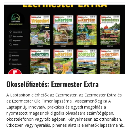
Okoselőfizetés: Ezermester Extra
A Laptapiron elérhetők az Ezermester, az Ezermester Extra és
az Ezermester Old Timer lapszámai, visszamenőleg is! A
Laptapir új, innovatív, praktikus és egyedi megoldás a
L
nyomtatott magazinok digitális olvasására számítógépen,
okostelefonon vagy táblagépen. Kényelmesen az otthonában,
útközben vagy nyaralás, pihenés alatt is elérhetők lapszámaink.
ú