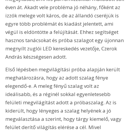
éven át. Akadt vele probléma jó néhány, főként az 
izzók melege volt káros, de az állandó cseréjük is 
egyre több problémát és kiadást jelentett, ami 
végül is eldöntötte a felújítását. Ehhez segítséget 
hasznos tanácsokat és próba szalagot egy újonnan 
megnyílt zuglói LED kereskedés vezetője, Czerok 
András készségesen adott.
Első lépésben megvilágítási próba alapján került 
meghatározásra, hogy az adott szalag fénye 
elegendő-e. A meleg fényű szalag volt az 
ideálisabb, és a réginél sokkal egyenletesebb 
felületi megvilágítást adott a próbaszalag. Az is 
kiderült, hogy lényeges a szalag helyének a jó 
megválasztása a szerint, hogy tárgy kiemelő, vagy 
felület derítő világítás elérése a cél. Mivel 