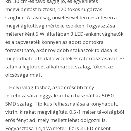
kb. 30 cm-es távolságig jó, és egyenletes 
megvilágítást biztosít, 120 fokos sugárzási 
szögben. A távolság növelésével természetesen a 
megvilágítottság mértéke csökken. Fogyasztása 
méterenként 5 W, általában 3 LED-enként vághatók, 
és a tápvezeték könnyen az adott pontokra 
forrasztható, akár rövidebb szakaszok toldása is 
megoldható áthidaló vezetékek ráforrasztásával. Ez 
talán a legtöbbet alkalmazott szalag, főként az 
olcsósága miatt.
– Helyi világításhoz, azaz erősebb fény 
létrehozására leggyakrabban használt az 5050 
SMD szalag. Tipikus felhasználása a konyhapult, 
vitrin, kirakat megvilágítás. 0,5-1 méter távolságból 
erős fényt ad, mely mellett lehet dolgozni is. 
Fogyasztása 14,4 W/méter. Ez is 3 LED-enként 