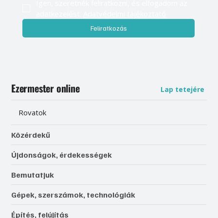
Igen, szeretnék feliratkozni, és elfogadom az 
adatkezelést. 
Adatvédelmi tájékoztató
Feliratkozás
Ezermester online
Lap tetejére
Rovatok
Közérdekű
Újdonságok, érdekességek
Bemutatjuk
Gépek, szerszámok, technológiák
Építés, felújítás