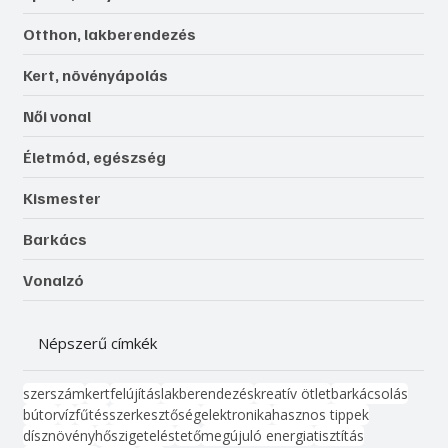
Otthon, lakberendezés
Kert, növényápolás
Női vonal
Életmód, egészség
Kismester
Barkács
Vonalzó
Népszerű címkék
szerszám
kert
felújítás
lakberendezés
kreatív ötlet
barkácsolás
bútor
víz
fűtés
szerkesztőség
elektronika
hasznos tippek
dísznövény
hőszigetelés
tető
megújuló energia
tisztítás