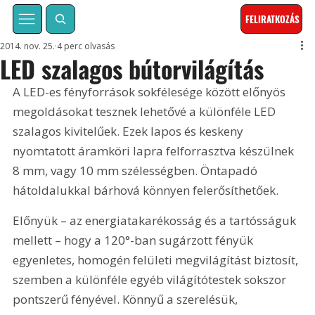
FELIRATKOZÁS
2014. nov. 25.
4 perc olvasás
LED szalagos bútorvilágítás
A LED-es fényforrások sokfélesége között előnyös 
megoldásokat tesznek lehetővé a különféle LED 
szalagos kivitelűek. Ezek lapos és keskeny 
nyomtatott áramköri lapra felforrasztva készülnek 
8 mm, vagy 10 mm szélességben. Öntapadó 
hátoldalukkal bárhová könnyen felerősíthetőek.
Előnyük – az energiatakarékosság és a tartósságuk 
mellett – hogy a 120°-ban sugárzott fényük 
egyenletes, homogén felületi megvilágítást biztosít, 
szemben a különféle egyéb világítótestek sokszor 
pontszerű fényével. Könnyű a szerelésük, 