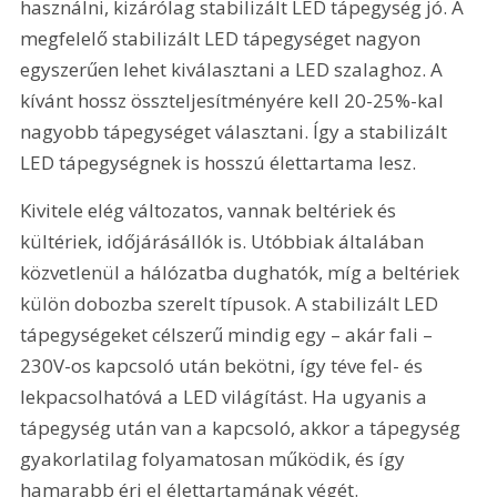
használni, kizárólag stabilizált LED tápegység jó. A 
megfelelő stabilizált LED tápegységet nagyon 
egyszerűen lehet kiválasztani a LED szalaghoz. A 
kívánt hossz összteljesítményére kell 20-25%-kal 
nagyobb tápegységet választani. Így a stabilizált 
LED tápegységnek is hosszú élettartama lesz.
Kivitele elég változatos, vannak beltériek és 
kültériek, időjárásállók is. Utóbbiak általában 
közvetlenül a hálózatba dughatók, míg a beltériek 
külön dobozba szerelt típusok. A stabilizált LED 
tápegységeket célszerű mindig egy – akár fali – 
230V-os kapcsoló után bekötni, így téve fel- és 
lekpacsolhatóvá a LED világítást. Ha ugyanis a 
tápegység után van a kapcsoló, akkor a tápegység 
gyakorlatilag folyamatosan működik, és így 
hamarabb éri el élettartamának végét.