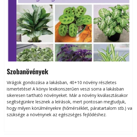
Szobanövények
Virágok gondozása a lakásban, 40+10 növény részletes
ismertetése! A könyv lexikonszerűen veszi sorra a lakásban
s
sikeresen tart­ha­tó növényeket. Már a növény kiválasztásakor
h
segítségünkre lesznek a leírások, mert pontosan megtudjuk,
k
hogy milyen körülményekre (hőmérséklet, páratartalom stb.) van
szüksége a növénynek az egészséges fejlődéshez.
t