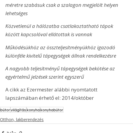
méretre szabásuk csak a szalagon megjelölt helyen 
lehetséges
Közvetlenül a hálózatba csatlakoztatható tápok 
között kapcsolóval ellátottak is vannak
Működésükhöz az összteljesítményükhöz igazodó 
különféle kivitelű tápegységek állnak rendelkezésre
A nagyobb teljesítményű tápegységek bekötése az 
egyértelmű jelzések szerint egyszerű
A cikk az Ezermester alábbi nyomtatott 
lapszámában érhető el: 2014/október
bútor
világítás
konyha
konyhabútor
Otthon, lakberendezés