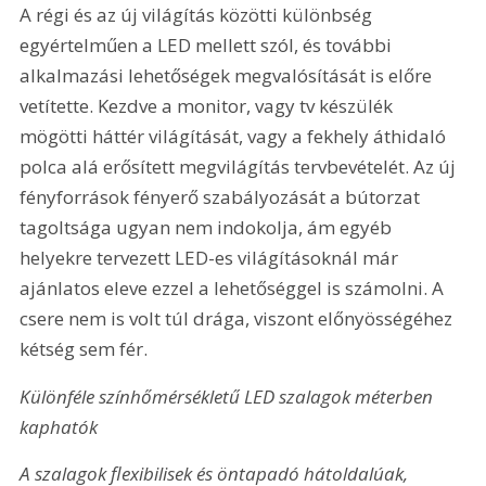
A régi és az új világítás közötti különbség 
egyértelműen a LED mellett szól, és további 
alkalmazási lehetőségek megvalósítását is előre 
vetítette. Kezdve a monitor, vagy tv készülék 
mögötti háttér világítását, vagy a fekhely áthidaló 
polca alá erősített megvilágítás tervbevételét. Az új 
fényforrások fényerő szabályozását a bútorzat 
tagoltsága ugyan nem indokolja, ám egyéb 
helyekre tervezett LED-es világításoknál már 
ajánlatos eleve ezzel a lehetőséggel is számolni. A 
csere nem is volt túl drága, viszont előnyösségéhez 
kétség sem fér.
Különféle színhőmérsékletű LED szalagok méterben 
kaphatók
A szalagok flexibilisek és öntapadó hátoldalúak, 