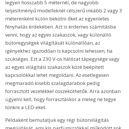
legyen hosszabb 5 méternél, de nagyobb 
teljesítményű modelleknél célszerű inkább 2 vagy 3 
méterenként külön bekötni őket az egyenletes 
fényhatás érdekében. Azt is érdemes számításba 
venni, hogy az egyes szakaszok, vagy különálló 
bútoregységek világítását különállóan, az 
igényekhez igazodóan is kapcsolni lehessen, ha 
szükséges. Ezt a 230 V-os hálózat tápegysége vagy 
az egyes világítási szakaszok közé beépített 
kapcsolókkal lehet megoldani. Az esetlegesen 
megmaradó kisebb szalagdarabok pedig 
forrasztott vezetékkel összeköthetők. Arra azonban 
ügyelni kell, hogy forrasztáskor a meleg ne tegye 
tönkre a LED-eket.
Példaként bemutatjuk egy régi bútorvilágítás 
megújítását, ami kis parfümizzókkal működött sok 