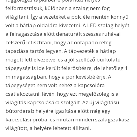
felforrasztásuk, különben a szalag nem fog 
világítani. Így a vezetéket a polc éle mentén könnyű 
volt a hátlap oldalára kivezetni. A LED szalag helyét 
a felragasztása előtt denaturált szeszes ruhával 
célszerű letisztítani, hogy az öntapadó réteg 
tapadása tartós legyen. A tápvezeték a hátlap 
mögött lett elvezetve, és a jól szellőző burkolatú 
tápegység is ide került felerősítésre, de lehetőleg 1 
m magasságban, hogy a por kevésbé érje. A 
tápegységet nem volt nehéz a kapcsolóra 
csatlakoztatni, lévén, hogy ezt megelőzőleg is a 
világítás kapcsolására szolgált. Az új világítású 
bútordarab helyére igazítása előtt még egy 
kapcsolási próba, és miután minden szalagszakasz 
világított, a helyére lehetett állítani.