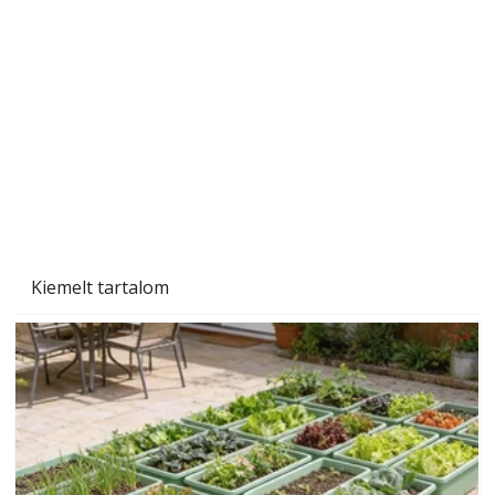
Szárazság a kertben – az aszály hatása a
növényekre és a védekezés lehetőségei
Kiemelt tartalom