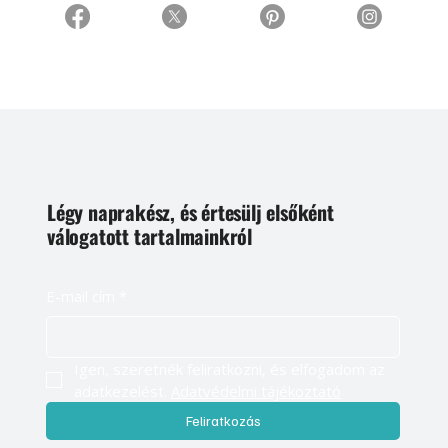
Légy naprakész, és értesülj elsőként
válogatott tartalmainkról
E-mail cím
*
Igen, szeretnék feliratkozni, és elfogadom az 
adatkezelést. 
Adatvédelmi tájékoztató
Feliratkozás