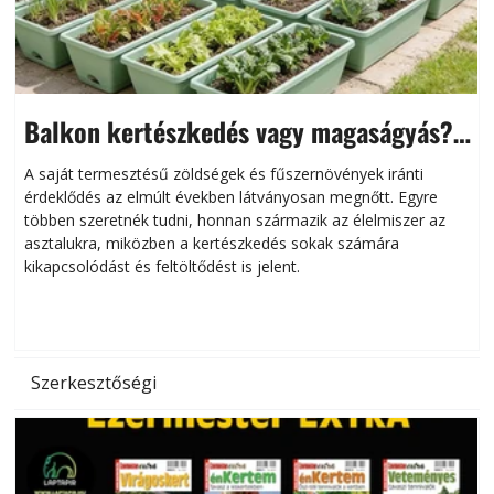
Balkon kertészkedés vagy magaságyás?
Helytakarékos kertészkedés
A saját termesztésű zöldségek és fűszernövények iránti
érdeklődés az elmúlt években látványosan megnőtt. Egyre
többen szeretnék tudni, honnan származik az élelmiszer az
l
asztalukra, miközben a kertészkedés sokak számára
kikapcsolódást és feltöltődést is jelent.
é
d
Szerkesztőségi