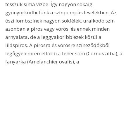
tesszük sima vízbe. Így nagyon sokáig 
gyönyörködhetünk a színpompás levelekben. Az 
őszi lombszínek nagyon sokfélék, uralkodó szín 
azonban a piros vagy vörös, és ennek minden 
árnyalata, de a leggyakoribb ezek közül a 
liláspiros. A pirosra és vörösre színeződőkből 
legfigyelemreméltóbb a fehér som (Cornus alba), a 
fanyarka (Amelanchier ovalis), a 