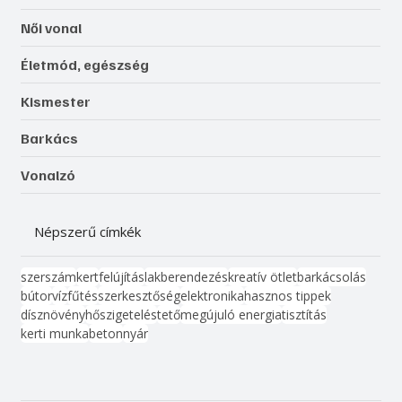
Női vonal
Életmód, egészség
Kismester
Barkács
Vonalzó
Népszerű címkék
szerszám
kert
felújítás
lakberendezés
kreatív ötlet
barkácsolás
bútor
víz
fűtés
szerkesztőség
elektronika
hasznos tippek
dísznövény
hőszigetelés
tető
megújuló energia
tisztítás
kerti munka
beton
nyár