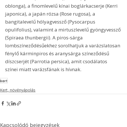
oblonga), a finomlevelű kínai boglárkacserje (Kerri 
japonica), a japán rózsa (Rose rugosa), a 
bangitalevelű hólyagvessző (Pysocarpus 
opulifolius), valamint a mirtuszlevelű gyöngyvessző 
(Spiraea thunbergii). A piros-sárga 
lombszíneződésűekhez sorolhatjuk a varázslatosan 
fénylő kárminpiros és aranysárga színeződésű 
díszcserjét (Parrotia persica), amit csodálatos 
színei miatt varázsfának is hívnak.
kert
Kert, növényápolás
Kapcsolódó bejegyzések