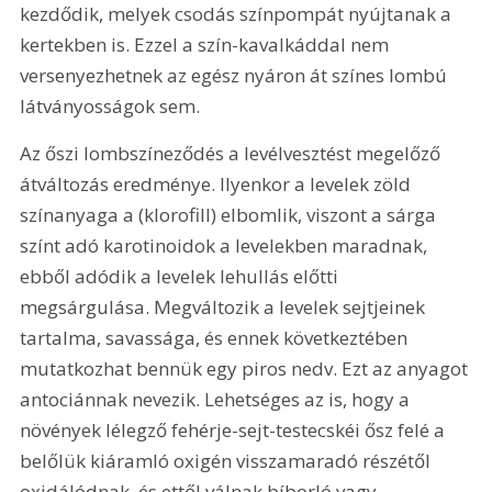
kezdődik, melyek csodás színpompát nyújtanak a 
kertekben is. Ezzel a szín-kavalkáddal nem 
versenyezhetnek az egész nyáron át színes lombú 
látványosságok sem.
Az őszi lombszíneződés a levélvesztést megelőző 
átváltozás eredménye. Ilyenkor a levelek zöld 
színanyaga a (klorofill) elbomlik, viszont a sárga 
színt adó karotinoidok a levelekben maradnak, 
ebből adódik a levelek lehullás előtti 
megsárgulása. Megváltozik a levelek sejtjeinek 
tartalma, savassága, és ennek következtében 
mutatkozhat bennük egy piros nedv. Ezt az anyagot 
antociánnak nevezik. Lehetséges az is, hogy a 
növények lélegző fehérje-sejt-testecskéi ősz felé a 
belőlük kiáramló oxigén visszamaradó részétől 
oxidálódnak, és ettől válnak bíborló vagy 