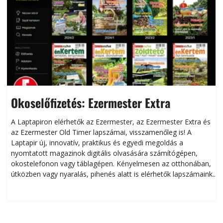
Okoselőfizetés: Ezermester Extra
A Laptapiron elérhetők az Ezermester, az Ezermester Extra és
az Ezermester Old Timer lapszámai, visszamenőleg is! A
Laptapir új, innovatív, praktikus és egyedi megoldás a
L
nyomtatott magazinok digitális olvasására számítógépen,
okostelefonon vagy táblagépen. Kényelmesen az otthonában,
útközben vagy nyaralás, pihenés alatt is elérhetők lapszámaink.
ú
Bárhol, bármikor, akár külföldön élve vagy dolgozva is
B
olvashatók az Ezermester lapszámai. A Laptapir kényelmes
megoldás, mert: – t