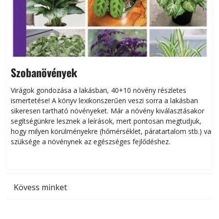
Szobanövények
Virágok gondozása a lakásban, 40+10 növény részletes
ismertetése! A könyv lexikonszerűen veszi sorra a lakásban
s
sikeresen tart­ha­tó növényeket. Már a növény kiválasztásakor
h
segítségünkre lesznek a leírások, mert pontosan megtudjuk,
k
hogy milyen körülményekre (hőmérséklet, páratartalom stb.) van
szüksége a növénynek az egészséges fejlődéshez.
t
Kövess minket