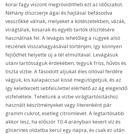
korai fagy viszont megrövidítheti ezt az időszakot. 
Néhány díszcserje ágai és hajtásai befásodva 
vesszőkké válnak, melyeket a kötészetekben, vázák, 
virágtálak, kosarak és egyéb tartók díszítésére 
használnak fel. A levágás lehetőleg a rügyek alsó 
részének visszahagyásával történjen, így könnyen 
fejlődhet helyette új a tél elmúltával. Levágásuk 
utáni tartósságuk érdekében, tegyük friss, hűvös és 
tiszta vízbe. A fásodott aljukat éles ollóval ferdére 
vágjuk, kis kalapáccsal kissé megütögetjük, és az 
így keletkezett sebfelülettel elérhető az ág elegendő 
vízfelvétele. Tehetünk a vízbe virágtartósításhoz 
használt készítményeket vagy literenként pár 
gramm cukrot, esetleg citromlevet. A legtartósabb 
akkor lesz, ha először 10:4 arányban kevert víz és 
glicerines oldatba kerül egy napra, és csak ez után 