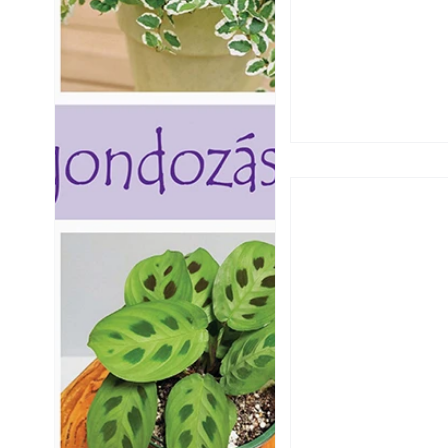
A szárazság csök
öntözési és talaj
idején