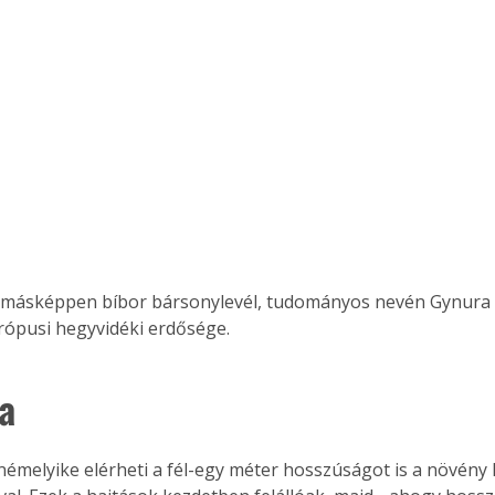
trópusi hegyvidéki erdősége.
a
némelyike elérheti a fél-egy méter hosszúságot is a növény