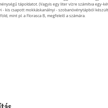
nységű tápoldatot. (Vagyis egy liter vízre számítva egy-két mi
 - kis csapott mokkáskanálnyi - szobanövénytápból készült 
öld, mint pl. a Florasca B, megfelelő a számára.
ítás