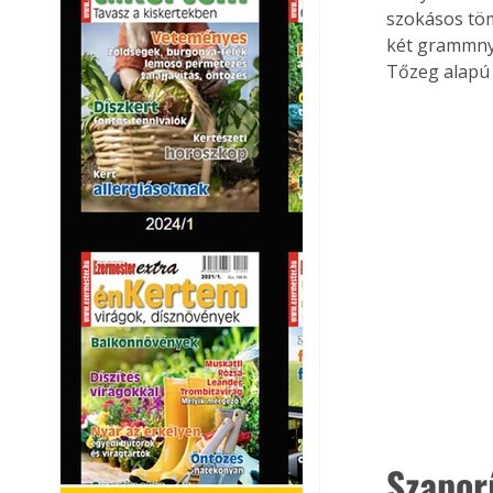
szokásos tömé
két grammnyi
Tőzeg alapú f
Szapor