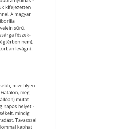
zabbra nyúlnak - 
k kifejezetten 
nnel. A magyar 
borlila 
velein sűrű. 
ssárga fészek-
légtérben nem), 
orban levágni...
ebb, mivel ilyen 
 Fiatalon, még 
állóan) mutat 
g napos helyet - 
sékelt, mindig 
radást. Tavasszal 
alommal kaphat 