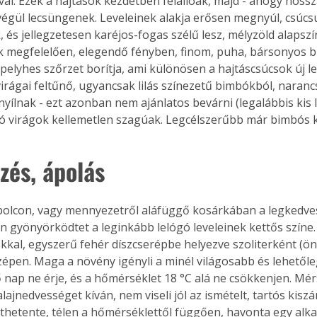
val. Ezek a hajtások kezdetben felállóak, majd - ahogy hoss
végül lecsüngenek. Leveleinek alakja erősen megnyúl, csúcsu
, és jellegzetesen karéjos-fogas szélű lesz, mélyzöld alapszí
 megfelelően, elegendő fényben, finom, puha, bársonyos bí
pelyhes szőrzet borítja, ami különösen a hajtáscsúcsok új le
irágai feltűnő, ugyancsak lilás színezetű bimbókból, naranc
nyílnak - ezt azonban nem ajánlatos bevárni (legalábbis kis 
íló virágok kellemetlen szagúak. Legcélszerűbb már bimbós k
zés, ápolás
polcon, vagy mennyezetről aláfüggő kosárkában a legkedves
n gyönyörködtet a leginkább lelógó leveleinek kettős színe.
okkal, egyszerű fehér díszcserépbe helyezve szoliterként (ön
épen. Maga a növény igényli a minél világosabb és lehetőle
ő nap ne érje, és a hőmérséklet 18 °C alá ne csökkenjen. Mér
lajnedvességet kíván, nem viseli jól az ismételt, tartós kiszá
thetente, télen a hőmérséklettől függően, havonta egy alk