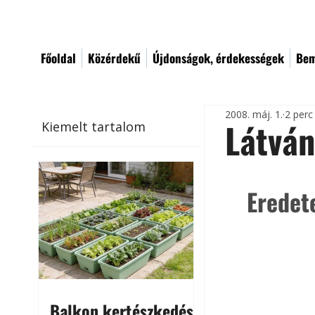
Főoldal
Közérdekű
Újdonságok, érdekességek
Bem
2008. máj. 1.
2 perc
Látván
Kiemelt tartalom
Eredet
Balkon kertészkedés