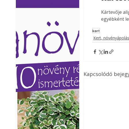
Ezermester lapszámai. A
Ezermester lapszámai
Kártevője ali
Laptapir kényelmes megoldás,
Laptapir kényelmes 
mert: – t
mert: – t
egyébként lev
kert
Kert, növényápolá
Kapcsolódó bejeg