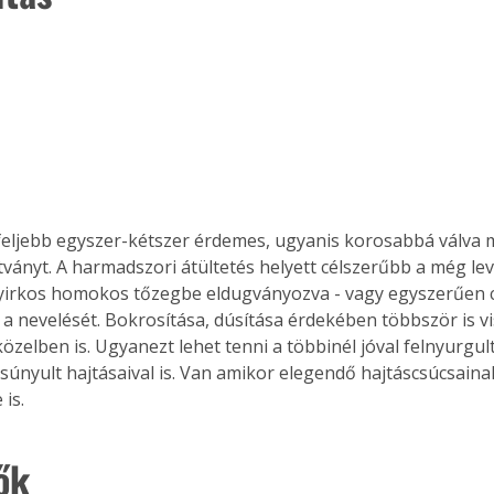
Együtt jobban megéri!
Bővebb információ itt!
k az
Együtt jobban megéri! A
mester
könyvek tetszőleges
er Old
párosítással kedvezményes
áron, 0 Ft postaköltséggel
gfeljebb egyszer-kétszer érdemes, ugyanis korosabbá válva
ptapir új,
megrendelhetők!
tványt. A harmadszori átültetés helyett célszerűbb a még lev
és egyedi
nyirkos homokos tőzegbe eldugványozva - vagy egyszerűen cs
tt
i a nevelését. Bokrosítása, dúsítása érdekében többször is v
lvasására
özelben is. Ugyanezt lehet tenni a többinél jóval felnyurgul
elefonon
nyelmesen
nyult hajtásaival is. Van amikor elegendő hajtáscsúcsaina
ben vagy
 is.
t is
. Bárhol,
ők
ön élve
ashatók az