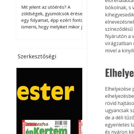
előrehaladtá
érnek tovább leszedés
Mit jelent az utóérés? A
bókolnak, s 
után?
zöldségek, gyümölcsök érése
kihegyesedik
egy folyamat, épp ezért fontos
elnevezésnek
ismerni, hogy melyiket mikor jó
színeződésű 
leszedni. Meg kell különböztetni
Nyárutón a v
a gazdasági és a biológiai
virágzatban 
érettséget. Például a
mivel a kiny
paradicsomot sokszor
Szerkesztőségi
gazdasági érettségben, azaz
félig éretten szedik le, ezután
Elhelye
utaztatják hosszan, és még
pulton tartható kell legyen.
Utóérik eközben, de nem lesz
Elhelyezése 
olyan ízű, mint amit a saját
elhelyezésbe
kertünkben, biológiai
rövid hajtás
érettségben szedünk le. Teljes
ugyancsak sz
érettségben szedve nem
de a déli tűz
tárolható h
egyenletes ta
és nyáron ké