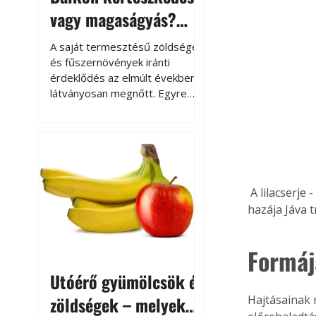
vagy magaságyás?
Helytakarékos
A saját termesztésű zöldségek
kertészkedés
és fűszernövények iránti
érdeklődés az elmúlt években
látványosan megnőtt. Egyre
többen szeretnék tudni, honnan
származik az élelmiszer az
asztalukra, miközben a
kertészkedés sokak számára
kikapcsolódást és feltöltődést
is jelent.
 A lilacserje - másképpen bíbor bársonylevél, tudományos nevén Gynura aurantica - 
hazája Jáva 
Formáj
Utóérő gyümölcsök és
zöldségek – melyek
Hajtásainak 