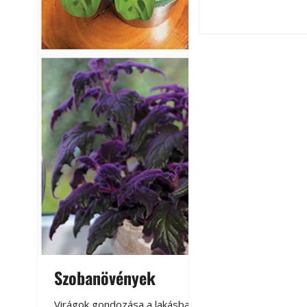
Balkon kertészk
Helytakarékos ke
Szobanövények
Virágoskert: k
teraszon, laká
Virágok gondozása a lakásban,