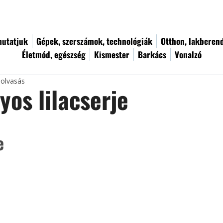
utatjuk
Gépek, szerszámok, technológiák
Otthon, lakberen
Életmód, egészség
Kismester
Barkács
Vonalzó
 olvasás
yos lilacserje
e