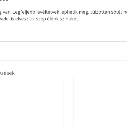
. A
g van. Legfeljebb levéltetvek lephetik meg, túlzottan sötét h
megoldás,
elei is elveszítik szép élénk színüket.
s
yzések