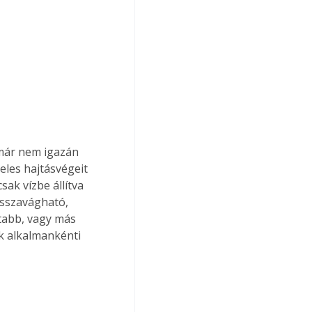
 már nem igazán 
eles hajtásvégeit 
ak vízbe állítva 
isszavágható, 
tabb, vagy más 
k alkalmankénti 