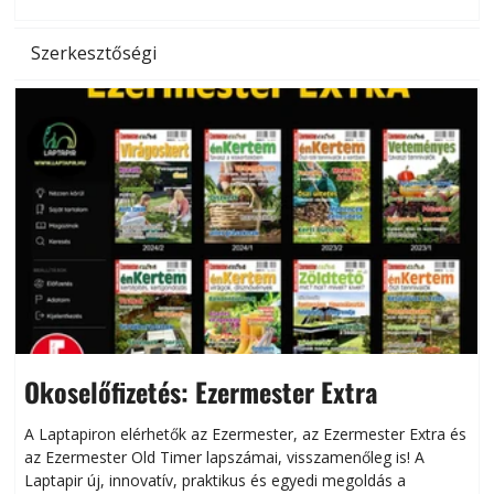
Szerkesztőségi
Okoselőfizetés: Ezermester Extra
A Laptapiron elérhetők az Ezermester, az Ezermester Extra és
az Ezermester Old Timer lapszámai, visszamenőleg is! A
Laptapir új, innovatív, praktikus és egyedi megoldás a
L