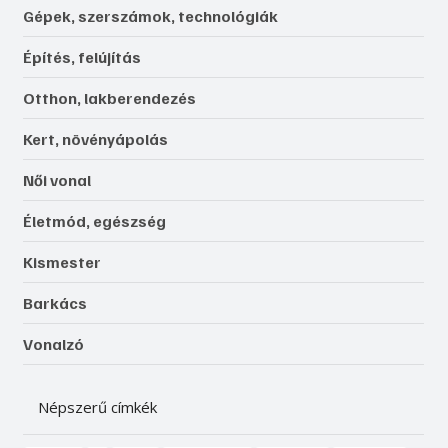
Gépek, szerszámok, technológiák
Építés, felújítás
Otthon, lakberendezés
Kert, növényápolás
Női vonal
Életmód, egészség
Kismester
Barkács
Vonalzó
Népszerű címkék