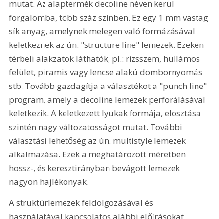
mutat. Az alaptermék decoline néven kerül 
forgalomba, több száz színben. Ez egy 1 mm vastag 
sík anyag, amelynek melegen való formázásával 
keletkeznek az ún. "structure line" lemezek. Ezeken 
térbeli alakzatok láthatók, pl.: rizsszem, hullámos 
felület, piramis vagy lencse alakú dombornyomás 
stb. Tovább gazdagítja a választékot a "punch line" 
program, amely a decoline lemezek perforálásával 
keletkezik. A keletkezett lyukak formája, elosztása 
szintén nagy változatosságot mutat. További 
választási lehetőség az ún. multistyle lemezek 
alkalmazása. Ezek a meghatározott méretben 
hossz-, és keresztirányban bevágott lemezek 
nagyon hajlékonyak.
A struktúrlemezek feldolgozásával és 
használatával kapcsolatos alábbi előírásokat 