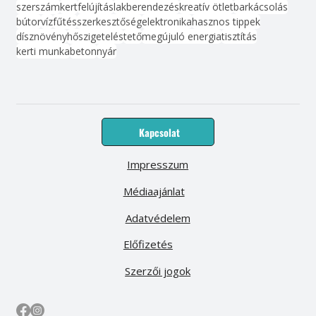
szerszám
kert
felújítás
lakberendezés
kreatív ötlet
barkácsolás
bútor
víz
fűtés
szerkesztőség
elektronika
hasznos tippek
dísznövény
hőszigetelés
tető
megújuló energia
tisztítás
kerti munka
beton
nyár
Kapcsolat
Impresszum
Médiaajánlat
Adatvédelem
Előfizetés
Szerzői jogok