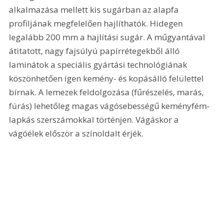
alkalmazása mellett kis sugárban az alapfa 
profiljának megfelelően hajlíthatók. Hidegen 
legalább 200 mm a hajlítási sugár. A műgyantával 
átitatott, nagy fajsúlyú papírrétegekből álló 
laminátok a speciális gyártási technológiának 
köszönhetően igen kemény- és kopásálló felülettel 
bírnak. A lemezek feldolgozása (fűrészelés, marás, 
fúrás) lehetőleg magas vágósebességű keményfém-
lapkás szerszámokkal történjen. Vágáskor a 
vágóélek először a színoldalt érjék. 