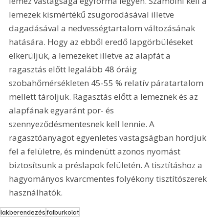
lemez vastagsága egyforma legyen. Számolni kell a 
lemezek kismértékű zsugorodásával illetve 
dagadásával a nedvességtartalom változásának 
hatására. Hogy az ebből eredő lapgörbüléseket 
elkerüljük, a lemezeket illetve az alapfát a 
ragasztás előtt legalább 48 óráig 
szobahőmérsékleten 45-55 % relatív páratartalom 
mellett tároljuk. Ragasztás előtt a lemeznek és az 
alapfának egyaránt por- és 
szennyeződésmentesnek kell lennie. A 
ragasztóanyagot egyenletes vastagságban hordjuk 
fel a felületre, és mindenütt azonos nyomást 
biztosítsunk a préslapok felületén. A tisztításhoz a 
hagyományos kvarcmentes folyékony tisztítószerek 
használhatók.
lakberendezés
falburkolat