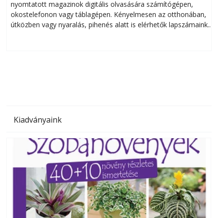
nyomtatott magazinok digitális olvasására számítógépen,
okostelefonon vagy táblagépen. Kényelmesen az otthonában,
útközben vagy nyaralás, pihenés alatt is elérhetők lapszámaink.
ú
Bárhol, bármikor, akár külföldön élve vagy dolgozva is
B
olvashatók az Ezermester lapszámai. A Laptapir kényelmes
megoldás, mert: – t
Kiadványaink