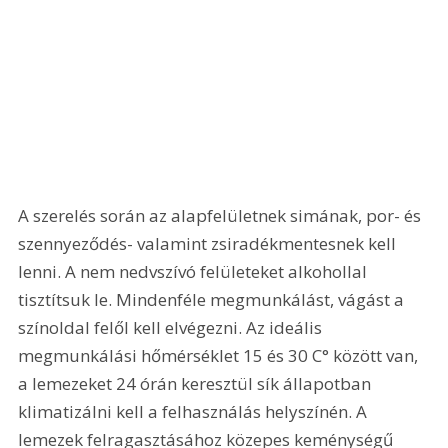
A szerelés során az alapfelületnek simának, por- és 
szennyeződés- valamint zsiradékmentesnek kell 
lenni. A nem nedvszívó felületeket alkohollal 
tisztítsuk le. Mindenféle megmunkálást, vágást a 
színoldal felől kell elvégezni. Az ideális 
megmunkálási hőmérséklet 15 és 30 C° között van, 
a lemezeket 24 órán keresztül sík állapotban 
klimatizálni kell a felhasználás helyszínén. A 
lemezek felragasztásához közepes keménységű 