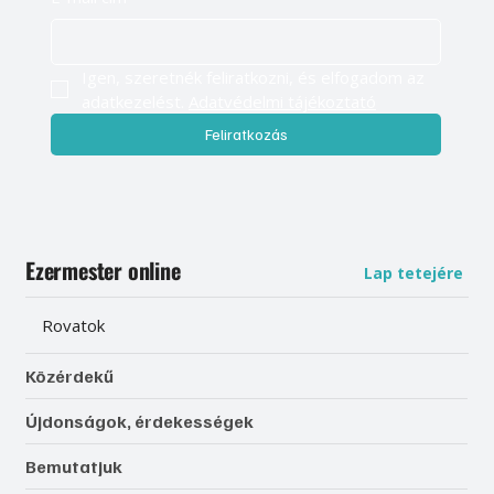
Igen, szeretnék feliratkozni, és elfogadom az 
adatkezelést. 
Adatvédelmi tájékoztató
Feliratkozás
Ezermester online
Lap tetejére
Rovatok
Közérdekű
Újdonságok, érdekességek
Bemutatjuk