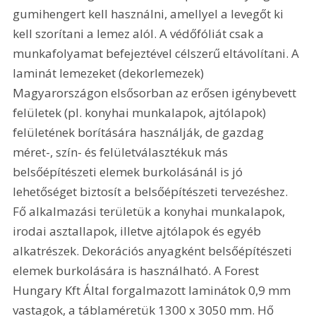
gumihengert kell használni, amellyel a levegőt ki 
kell szorítani a lemez alól. A védőfóliát csak a 
munkafolyamat befejeztével célszerű eltávolítani. A 
laminát lemezeket (dekorlemezek) 
Magyarországon elsősorban az erősen igénybevett 
felületek (pl. konyhai munkalapok, ajtólapok) 
felületének borítására használják, de gazdag 
méret-, szín- és felületválasztékuk más 
belsőépítészeti elemek burkolásánál is jó 
lehetőséget biztosít a belsőépítészeti tervezéshez. 
Fő alkalmazási területük a konyhai munkalapok, 
irodai asztallapok, illetve ajtólapok és egyéb 
alkatrészek. Dekorációs anyagként belsőépítészeti 
elemek burkolására is használható. A Forest 
Hungary Kft Által forgalmazott laminátok 0,9 mm 
vastagok, a táblaméretük 1300 x 3050 mm. Hő 