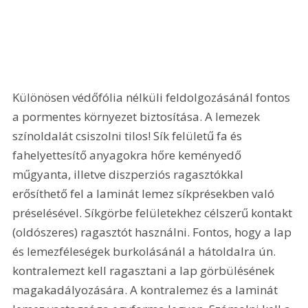
Különösen védőfólia nélküli feldolgozásánál fontos 
a pormentes környezet biztosítása. A lemezek 
színoldalát csiszolni tilos! Sík felületű fa és 
fahelyettesítő anyagokra hőre keményedő 
műgyanta, illetve diszperziós ragasztókkal 
erősíthető fel a laminát lemez síkprésekben való 
préselésével. Síkgörbe felületekhez célszerű kontakt 
(oldószeres) ragasztót használni. Fontos, hogy a lap 
és lemezféleségek burkolásánál a hátoldalra ún. 
kontralemezt kell ragasztani a lap görbülésének 
magakadályozására. A kontralemez és a laminát 