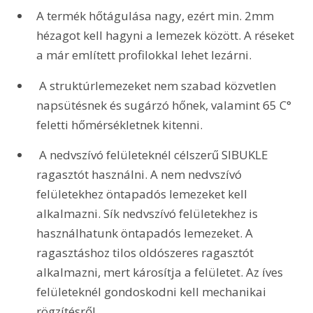
A termék hőtágulása nagy, ezért min. 2mm 
hézagot kell hagyni a lemezek között. A réseket 
a már említett profilokkal lehet lezárni.
 A struktúrlemezeket nem szabad közvetlen 
napsütésnek és sugárzó hőnek, valamint 65 C° 
feletti hőmérsékletnek kitenni. 
 A nedvszívó felületeknél célszerű SIBUKLE 
ragasztót használni. A nem nedvszívó 
felületekhez öntapadós lemezeket kell 
alkalmazni. Sík nedvszívó felületekhez is 
használhatunk öntapadós lemezeket. A 
ragasztáshoz tilos oldószeres ragasztót 
alkalmazni, mert károsítja a felületet. Az íves 
felületeknél gondoskodni kell mechanikai 
rögzítésről.