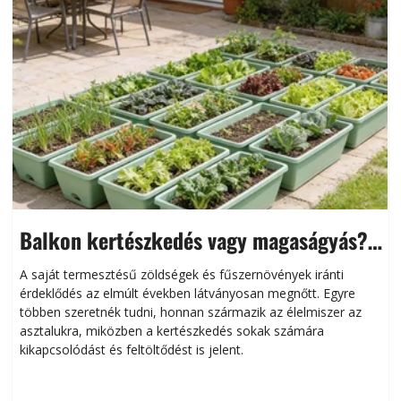
Balkon kertészkedés vagy magaságyás?
Helytakarékos kertészkedés
A saját termesztésű zöldségek és fűszernövények iránti
érdeklődés az elmúlt években látványosan megnőtt. Egyre
többen szeretnék tudni, honnan származik az élelmiszer az
l
asztalukra, miközben a kertészkedés sokak számára
kikapcsolódást és feltöltődést is jelent.
é
d