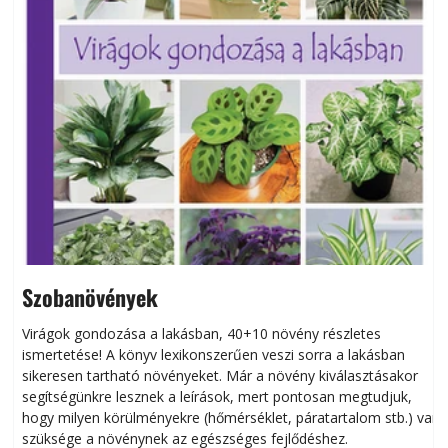
Szobanövények
Virágok gondozása a lakásban, 40+10 növény részletes
ismertetése! A könyv lexikonszerűen veszi sorra a lakásban
s
sikeresen tart­ha­tó növényeket. Már a növény kiválasztásakor
h
segítségünkre lesznek a leírások, mert pontosan megtudjuk,
k
hogy milyen körülményekre (hőmérséklet, páratartalom stb.) van
szüksége a növénynek az egészséges fejlődéshez.