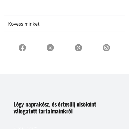
t
Kövess minket
Légy naprakész, és értesülj elsőként
válogatott tartalmainkról
E-mail cím
*