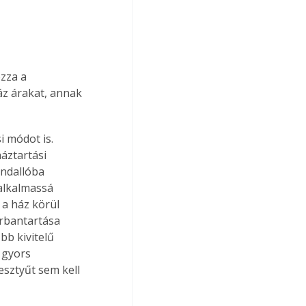
zza a 
áz árakat, annak 
 módot is. 
áztartási 
ndallóba 
 alkalmassá 
 a ház körül 
rbantartása 
b kivitelű 
 gyors 
esztyűt sem kell 