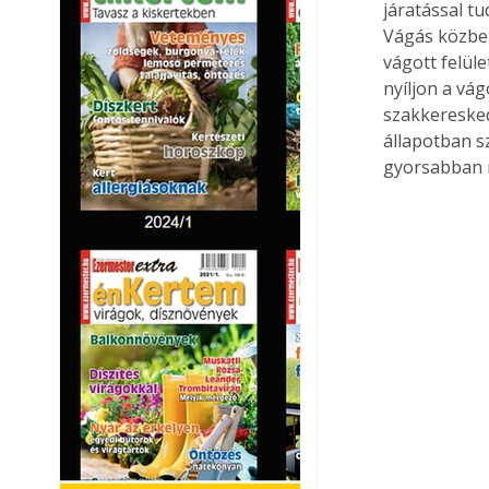
járatással tu
Vágás közben
vágott felüle
nyíljon a vág
szakkeresked
állapotban s
gyorsabban ny