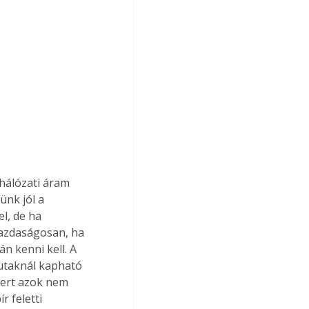
 hálózati áram 
ünk jól a 
l, de ha 
gazdaságosan, ha 
n kenni kell. A 
kutaknál kapható 
 mert azok nem 
r feletti 