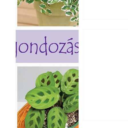
Utóérő gyümölcsö
érnek tovább lesz