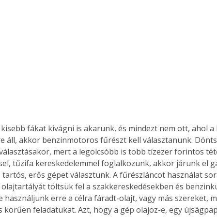
 kisebb fákat kivágni is akarunk, és mindezt nem ott, ahol a
e áll, akkor benzinmotoros fűrészt kell választanunk. Dönts
választásakor, mert a legolcsóbb is több tízezer forintos téte
sel, tűzifa kereskedelemmel foglalkozunk, akkor járunk el 
 tartós, erős gépet választunk. A fűrészláncot használat sorá
 olajtartályát töltsük fel a szakkereskedésekben és benzin
Ne használjunk erre a célra fáradt-olajt, vagy más szereket,
jes körűen feladatukat. Azt, hogy a gép olajoz-e, egy újságpapí