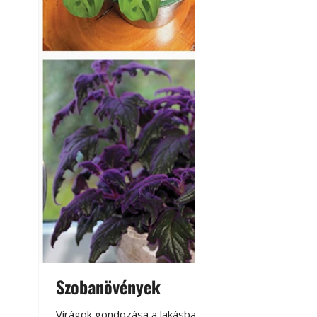
Betonjárda készít
készül tartós bet
Szobanövények
Virágoskert: k
teraszon, laká
Virágok gondozása a lakásban,