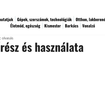
utatjuk
Gépek, szerszámok, technológiák
Otthon, lakberen
Életmód, egészség
Kismester
Barkács
Vonalzó
c olvasás
rész és használata