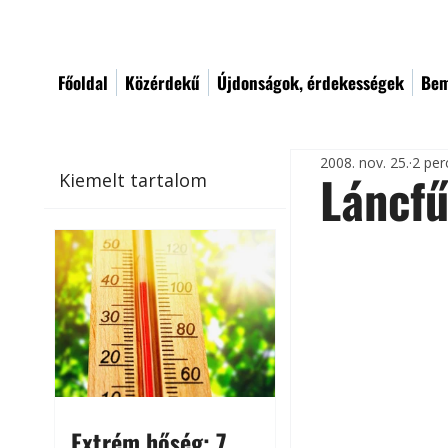
Főoldal
Közérdekű
Újdonságok, érdekességek
Bem
2008. nov. 25.
2 per
Láncfű
Kiemelt tartalom
Extrém hőség: 7