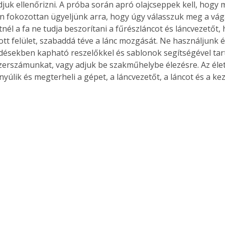
djuk ellenőrizni. A próba során apró olajcseppek kell, hogy 
 fokozottan ügyeljünk arra, hogy úgy válasszuk meg a vágás
tnél a fa ne tudja beszorítani a fűrészláncot és láncvezetőt
ott felület, szabaddá téve a lánc mozgását. Ne használjunk él
ésekben kapható reszelőkkel és sablonok segítségével tart
zerszámunkat, vagy adjuk be szakműhelybe élezésre. Az élet
úlik és megterheli a gépet, a láncvezetőt, a láncot és a keze