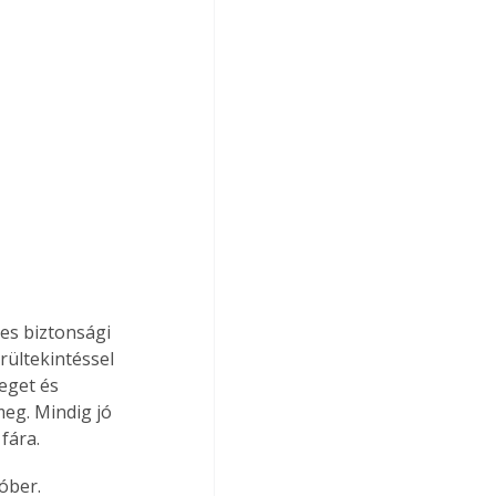
es biztonsági 
rültekintéssel 
eget és 
eg. Mindig jó 
fára. 
óber.