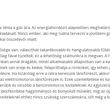
 téma a gáz ára. Az energiahordózó alapvetően meghatáro
kiadásait. Nincs ember, aki meg tudná tervezni a jövőbeni g
ikai összetevői miatt. 
ősége van, választhat takarékosabb és hangulatosabb fűtési
ólag fával tüzeltek, ez a lehetőség számunkra is megvan. A h
nban annál drágább, minél alkalmasabb állapotban van a ka
nek van ereje és kedve, felapríthatja a rönköket, így teheti
lésre. Ha kizárólag erre a célra keresünk láncfűrészt, akkor
az elektromotoros láncfűrészek is. Ezek üzemeltetése és ka
erűbb és olcsóbb a benzinmotoros kiviteleknél. Az egyszerűb
 láncfeszítése hagyományos és bonyolult művelet, míg az új
 kiviteleknél ehhez nincs szükség szerszámokra, sőt még a k