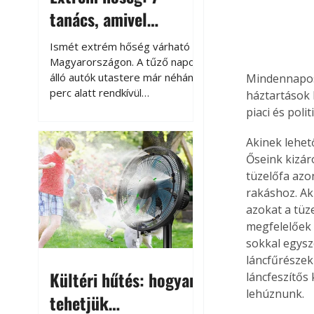
tanács, amivel
megóvhatjuk
Ismét extrém hőség várható
autónkat a nyári
Magyarországon. A tűző napon
álló autók utastere már néhány
Mindennapos
károktól
perc alatt rendkívül
háztartások 
felmelegszik, és rövid időn belül
piaci és polit
akár a 60-70 °C-ot is
megközelítheti. Ez nemcsak a
Akinek lehet
beszállást teszi kellemetlenné,
Őseink kizár
hanem az autó állapotára és a
tüzelőfa azo
benne hagyott tárgyakra is
rakáshoz. Aki
káros hatással lehet. Néhány
azokat a tüze
egyszerű óvintézkedéssel
megfelelőek 
azonban jelentősen
sokkal egysz
csökkenthetjük a hőség káros
láncfűrészek
hatásait.
Kültéri hűtés: hogyan
láncfeszítős
lehúznunk. 
tehetjük