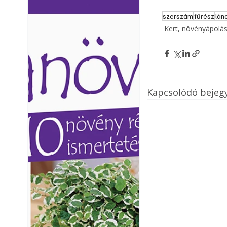
Ezermester lapszámai. A
Ezermester lapszámai
szerszám
fűrész
lán
Laptapir kényelmes megoldás,
Laptapir kényelmes 
Kert, növényápolá
mert: – t
mert: – t
Kapcsolódó bejeg