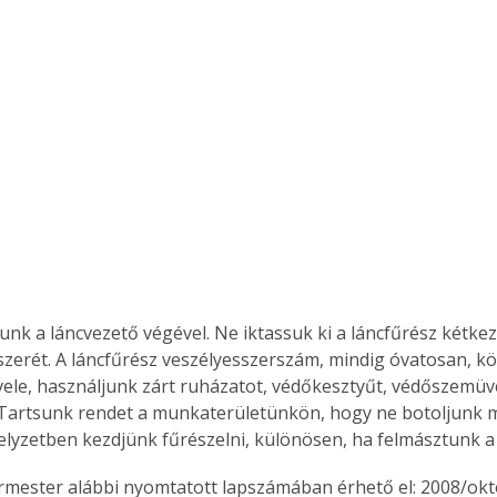
Együtt jobban megéri!
Bővebb információ itt!
k az
Együtt jobban megéri! A
mester
könyvek tetszőleges
er Old
párosítással kedvezményes
áron, 0 Ft postaköltséggel
ptapir új,
megrendelhetők!
és egyedi
tt
lvasására
unk a láncvezető végével. Ne iktassuk ki a láncfűrész kétkez
elefonon
dszerét. A láncfűrész veszélyesszerszám, mindig óvatosan, kö
nyelmesen
ele, használjunk zárt ruházatot, védőkesztyűt, védőszemüv
ben vagy
 Tartsunk rendet a munkaterületünkön, hogy ne botoljunk m
t is
elyzetben kezdjünk fűrészelni, különösen, ha felmásztunk a 
. Bárhol,
ön élve
ermester alábbi nyomtatott lapszámában érhető el: 2008/okt
ashatók az