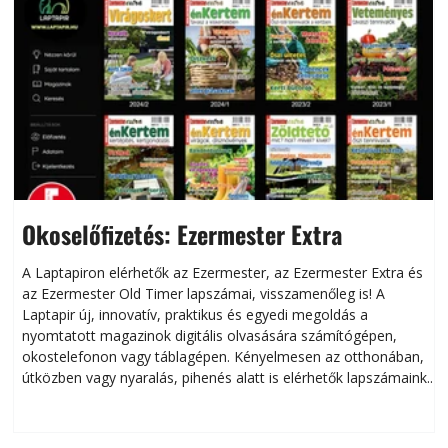
Okoselőfizetés: Ezermester Extra
A Laptapiron elérhetők az Ezermester, az Ezermester Extra és
az Ezermester Old Timer lapszámai, visszamenőleg is! A
Laptapir új, innovatív, praktikus és egyedi megoldás a
L
nyomtatott magazinok digitális olvasására számítógépen,
okostelefonon vagy táblagépen. Kényelmesen az otthonában,
útközben vagy nyaralás, pihenés alatt is elérhetők lapszámaink.
ú
Bárhol, bármikor, akár külföldön élve vagy dolgozva is
B
olvashatók az Ezermester lapszámai. A Laptapir kényelmes
megoldás, mert: – t