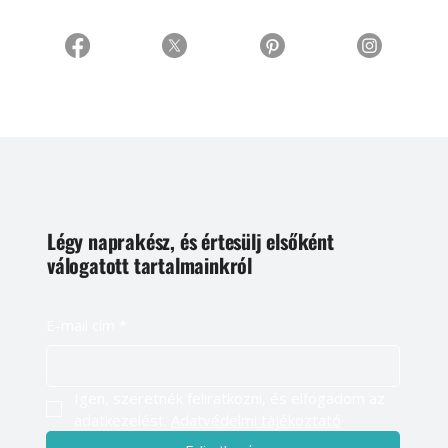
Légy naprakész, és értesülj elsőként
válogatott tartalmainkról
E-mail cím
*
Igen, szeretnék feliratkozni, és elfogadom az 
adatkezelést. 
Adatvédelmi tájékoztató