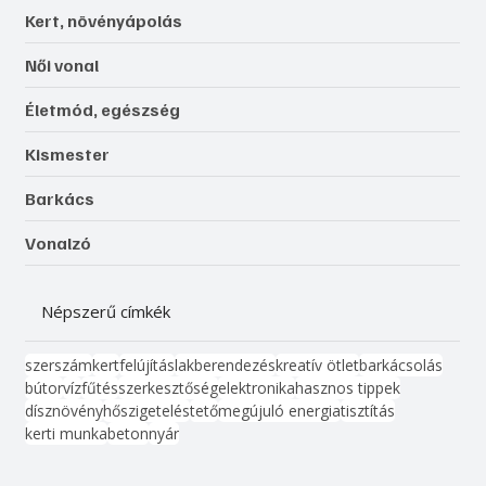
Kert, növényápolás
Női vonal
Életmód, egészség
Kismester
Barkács
Vonalzó
Népszerű címkék
szerszám
kert
felújítás
lakberendezés
kreatív ötlet
barkácsolás
bútor
víz
fűtés
szerkesztőség
elektronika
hasznos tippek
dísznövény
hőszigetelés
tető
megújuló energia
tisztítás
kerti munka
beton
nyár