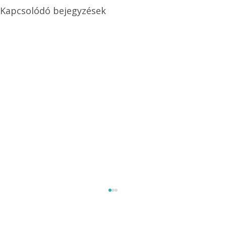
Kapcsolódó bejegyzések
Méretezett kétéltű antenna
Az Ezermester 1980/9. számában bemutatott