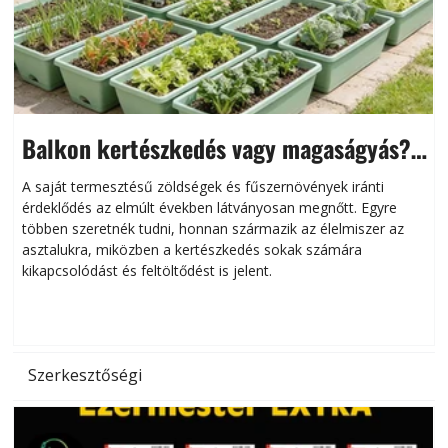
Balkon kertészkedés vagy magaságyás?
Helytakarékos kertészkedés
A saját termesztésű zöldségek és fűszernövények iránti
érdeklődés az elmúlt években látványosan megnőtt. Egyre
többen szeretnék tudni, honnan származik az élelmiszer az
l
asztalukra, miközben a kertészkedés sokak számára
kikapcsolódást és feltöltődést is jelent.
é
d
Szerkesztőségi