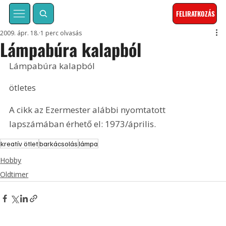
FELIRATKOZÁS
2009. ápr. 18.
1 perc olvasás
Lámpabúra kalapból
Lámpabúra kalapból
ötletes
A cikk az Ezermester alábbi nyomtatott 
lapszámában érhető el: 1973/április.
kreatív ötlet
barkácsolás
lámpa
Hobby
Oldtimer