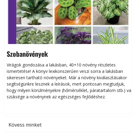
Szobanövények
Virágok gondozása a lakásban, 40+10 növény részletes
ismertetése! A könyv lexikonszerűen veszi sorra a lakásban
s
sikeresen tart­ha­tó növényeket. Már a növény kiválasztásakor
h
segítségünkre lesznek a leírások, mert pontosan megtudjuk,
k
hogy milyen körülményekre (hőmérséklet, páratartalom stb.) van
szüksége a növénynek az egészséges fejlődéshez.
t
Kövess minket