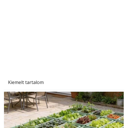
"Kétéltű antenna" nagy érdeklődést váltott ki.
Szerzőjéhez sokan fordultak levelükkel és
személyesen is. Önzetlenül segített
mindenkinek, így több helyhez köt
Kiemelt tartalom