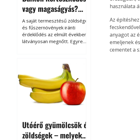
vagy magaságyás?
használata ál
Helytakarékos
Az építéshez
A saját termesztésű zöldségek
kertészkedés
fecskendővel,
és fűszernövények iránti
érdeklődés az elmúlt években
anyagot az é
látványosan megnőtt. Egyre
emeljenek és
többen szeretnék tudni, honnan
cementet a s
származik az élelmiszer az
asztalukra, miközben a
kertészkedés sokak számára
kikapcsolódást és feltöltődést
is jelent.
Utóérő gyümölcsök és
zöldségek – melyek