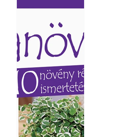
Ezermester lapszámai. A
Ezermester lapszámai
Laptapir kényelmes megoldás,
Laptapir kényelmes 
mert: – t
mert: – t
Yamaha koncepci