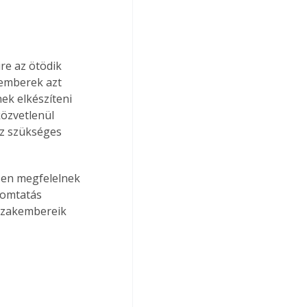
re az ötödik 
kemberek azt 
ek elkészíteni 
közvetlenül 
ez szükséges 
sen megfelelnek 
yomtatás 
 szakembereik 