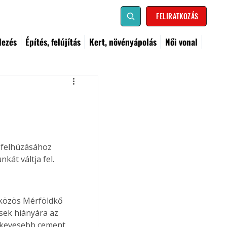
FELIRATKOZÁS
dezés
Építés, felújítás
Kert, növényápolás
Női vonal
 felhúzásához 
át váltja fel. 
 közös Mérföldkő 
sek hiányára az 
a kevesebb cement 