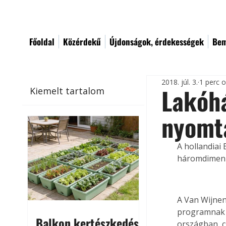
Főoldal
Közérdekű
Újdonságok, érdekességek
Bem
2018. júl. 3.
1 perc 
Lakóh
Kiemelt tartalom
nyomt
A hollandiai
háromdimenzi
A Van Wijnen
programnak n
Balkon kertészkedés
országban, c