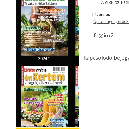
A cikk az Ez
házépítés
Újdonságok, érde
Kapcsolódó bejeg