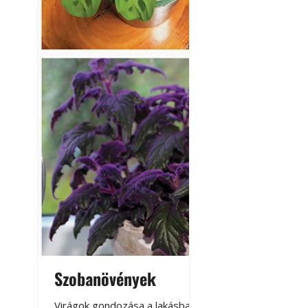
Szobanövények
Virágoskert: k
teraszon, laká
Virágok gondozása a lakásban,