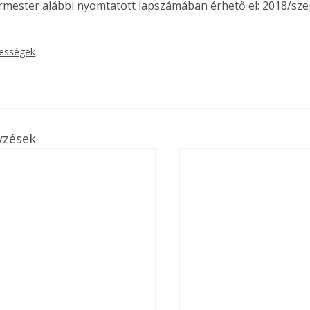
ermester alábbi nyomtatott lapszámában érhető el: 2018/sz
kességek
yzések