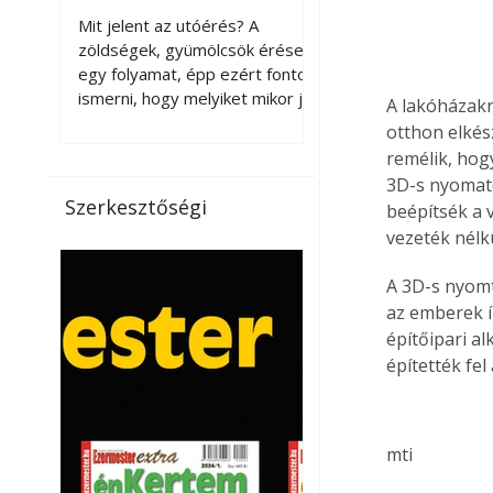
érnek tovább leszedés
Mit jelent az utóérés? A
után?
zöldségek, gyümölcsök érése
egy folyamat, épp ezért fontos
ismerni, hogy melyiket mikor jó
A lakóházakn
leszedni. Meg kell különböztetni
otthon elkés
a gazdasági és a biológiai
remélik, hog
érettséget. Például a
3D-s nyomatóv
paradicsomot sokszor
Szerkesztőségi
beépítsék a 
gazdasági érettségben, azaz
vezeték nélk
félig éretten szedik le, ezután
utaztatják hosszan, és még
A 3D-s nyomt
pulton tartható kell legyen.
az emberek í
Utóérik eközben, de nem lesz
építőipari a
olyan ízű, mint amit a saját
építették fel
kertünkben, biológiai
érettségben szedünk le. Teljes
érettségben szedve nem
tárolható h
mti