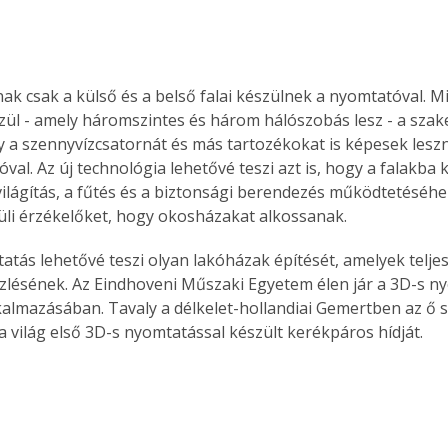
ak csak a külső és a belső falai készülnek a nyomtatóval. Mi
zül - amely háromszintes és három hálószobás lesz - a sza
y a szennyvízcsatornát és más tartozékokat is képesek leszn
al. Az új technológia lehetővé teszi azt is, hogy a falakba 
világítás, a fűtés és a biztonsági berendezés működtetéséh
üli érzékelőket, hogy okosházakat alkossanak.
atás lehetővé teszi olyan lakóházak építését, amelyek telje
zlésének. Az Eindhoveni Műszaki Egyetem élen jár a 3D-s n
lkalmazásában. Tavaly a délkelet-hollandiai Gemertben az ő
 a világ első 3D-s nyomtatással készült kerékpáros hídját.