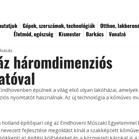
utatjuk
Gépek, szerszámok, technológiák
Otthon, lakberen
Életmód, egészség
Kismester
Barkács
Vonalzó
olvasás
áz háromdimenziós
atóval
 Eindhovenben épülnek a világ első olyan lakóházai, amelyek
ós nyomtatót használnak. Az új technológia a kőműves munk
 holland építőipari cég az Eindhoveni Műszaki Egyetemmel
evezett fejlesztése megoldást kínál a szakképzett kőműve
sökkenti az építési költségeket és a környezeti károkat is 