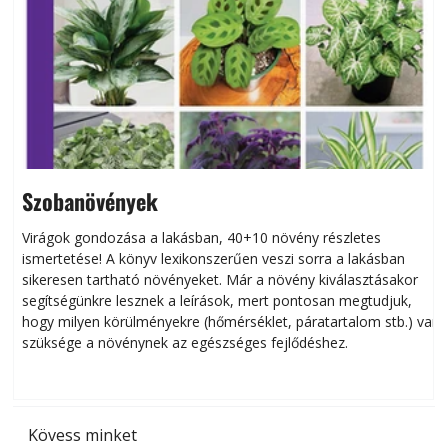
Szobanövények
Virágok gondozása a lakásban, 40+10 növény részletes
ismertetése! A könyv lexikonszerűen veszi sorra a lakásban
s
sikeresen tart­ha­tó növényeket. Már a növény kiválasztásakor
h
segítségünkre lesznek a leírások, mert pontosan megtudjuk,
k
hogy milyen körülményekre (hőmérséklet, páratartalom stb.) van
szüksége a növénynek az egészséges fejlődéshez.
t
Kövess minket