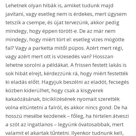
Lehetnek olyan hibák is, amiket tudunk majd 
javítani, vagy esetleg nem is érdekes, mert úgysem 
tetszik a csempe, és újat tervezünk, akkor pedig 
mindegy, hogy éppen törött-e. De az már nem 
mindegy, hogy miért tört el: esetleg vizes mögötte 
fal? Vagy a parketta mitől púpos. Azért mert régi, 
vagy azért mert ott is vizesedés van? Hosszan 
lehetne sorolni a példákat. A frissen festett lakás is 
sok hibát elrejt, kérdezzünk rá, hogy miért festették 
ki eladás előtt. Hagyjuk beszélni az eladót, fecsegés 
közben kiderülhet, hogy csak a kisgyerek 
kakaózásának, biciklizésének nyomait szerették 
volna eltüntetni a falról, és akkor nincs gond. De ha 
hosszú mesébe kezdenek – főleg, ha hirtelen átveszi 
a szót az ingatlanos – legyünk óvatosabbak, mert 
valamit el akartak tűntetni. Ilyenkor tudnunk kell, 