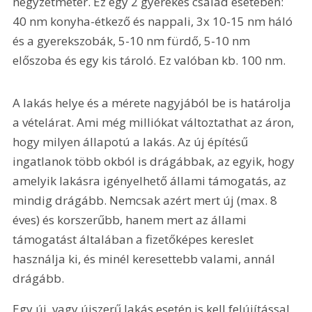
négyzetméter. Ez egy 2 gyerekes család esetében: 
40 nm konyha-étkező és nappali, 3x 10-15 nm háló 
és a gyerekszobák, 5-10 nm fürdő, 5-10 nm 
előszoba és egy kis tároló. Ez valóban kb. 100 nm.
A lakás helye és a mérete nagyjából be is határolja 
a vételárat. Ami még milliókat változtathat az áron, 
hogy milyen állapotú a lakás. Az új építésű 
ingatlanok több okból is drágábbak, az egyik, hogy 
amelyik lakásra igényelhető állami támogatás, az 
mindig drágább. Nemcsak azért mert új (max. 8 
éves) és korszerűbb, hanem mert az állami 
támogatást általában a fizetőképes kereslet 
használja ki, és minél keresettebb valami, annál 
drágább.
Egy új, vagy újszerű lakás esetén is kell felújítással 