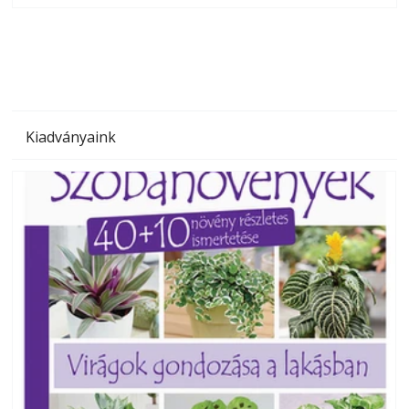
megoldás, mert: – t
Kiadványaink