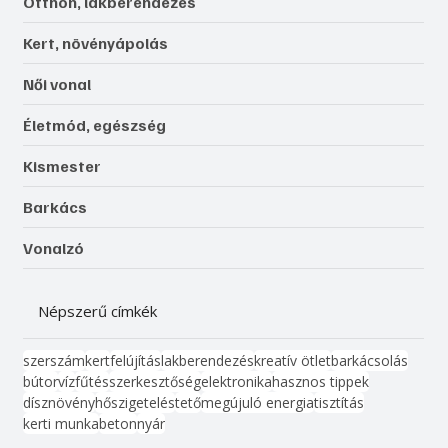
Otthon, lakberendezés
Kert, növényápolás
Női vonal
Életmód, egészség
Kismester
Barkács
Vonalzó
Népszerű címkék
szerszám
kert
felújítás
lakberendezés
kreatív ötlet
barkácsolás
bútor
víz
fűtés
szerkesztőség
elektronika
hasznos tippek
dísznövény
hőszigetelés
tető
megújuló energia
tisztítás
kerti munka
beton
nyár