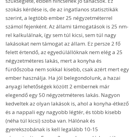
szükséglete, ebben nincsenek jó tanácsok. Ez 
szokás kérdése is, de az ingatlanos statisztikák 
szerint, a legtöbb ember 25 négyzetméterrel 
számol fejenként. Az állami támogatások is 25 nm-
rel kalkulálnak, így sem túl kicsi, sem túl nagy 
lakásokat nem támogat az állam. Ez persze 2 fő 
felett értendő, az egyedülállóknak nem elég a 25 
négyzetméteres lakás, mert a konyha és 
fürdőszoba nem sokkal kisebb, csak azért mert egy 
ember használja. Ha jól belegondolunk, a hazai 
anyagi lehetőségek között 2 embernek már 
elegendő egy 50 négyzetméteres lakás. Nagyon 
kedveltek az olyan lakások is, ahol a konyha-étkező 
és a nappali egy nagyobb légtér, és több kisebb 
(néha túl kicsi) szoba van. Hálónak és 
gyerekszobának is kell legalább 10-15 