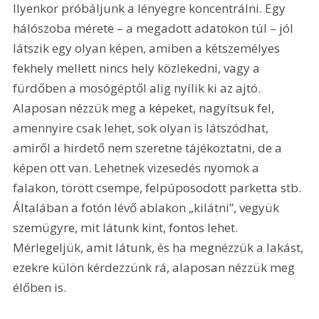
Ilyenkor próbáljunk a lényegre koncentrálni. Egy 
hálószoba mérete – a megadott adatokon túl – jól 
látszik egy olyan képen, amiben a kétszemélyes 
fekhely mellett nincs hely közlekedni, vagy a 
fürdőben a mosógéptől alig nyílik ki az ajtó. 
Alaposan nézzük meg a képeket, nagyítsuk fel, 
amennyire csak lehet, sok olyan is látszódhat, 
amiről a hirdető nem szeretne tájékoztatni, de a 
képen ott van. Lehetnek vizesedés nyomok a 
falakon, törött csempe, felpúposodott parketta stb. 
Általában a fotón lévő ablakon „kilátni”, vegyük 
szemügyre, mit látunk kint, fontos lehet. 
Mérlegeljük, amit látunk, és ha megnézzük a lakást, 
ezekre külön kérdezzünk rá, alaposan nézzük meg 
élőben is.