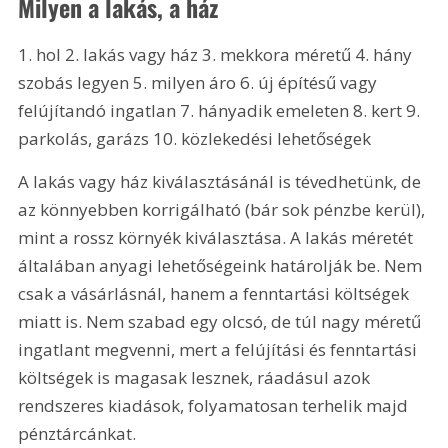
Milyen a lakás, a ház
1. hol 2. lakás vagy ház 3. mekkora méretű 4. hány 
szobás legyen 5. milyen áro 6. új építésű vagy 
felújítandó ingatlan 7. hányadik emeleten 8. kert 9. 
parkolás, garázs 10. közlekedési lehetőségek
A lakás vagy ház kiválasztásánál is tévedhetünk, de 
az könnyebben korrigálható (bár sok pénzbe kerül), 
mint a rossz környék kiválasztása. A lakás méretét 
általában anyagi lehetőségeink határolják be. Nem 
csak a vásárlásnál, hanem a fenntartási költségek 
miatt is. Nem szabad egy olcsó, de túl nagy méretű 
ingatlant megvenni, mert a felújítási és fenntartási 
költségek is magasak lesznek, ráadásul azok 
rendszeres kiadások, folyamatosan terhelik majd 
pénztárcánkat.