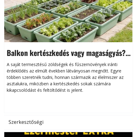
Balkon kertészkedés vagy magaságyás?
Helytakarékos kertészkedés
A saját termesztésű zöldségek és fűszernövények iránti
érdeklődés az elmúlt években látványosan megnőtt. Egyre
többen szeretnék tudni, honnan származik az élelmiszer az
l
asztalukra, miközben a kertészkedés sokak számára
kikapcsolódást és feltöltődést is jelent.
é
d
Szerkesztőségi