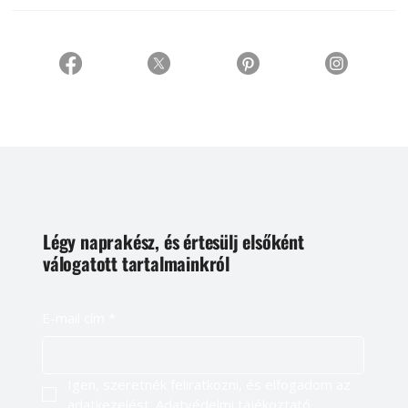
Légy naprakész, és értesülj elsőként
válogatott tartalmainkról
E-mail cím
*
Igen, szeretnék feliratkozni, és elfogadom az 
adatkezelést. 
Adatvédelmi tájékoztató