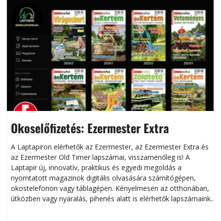
Okoselőfizetés: Ezermester Extra
A Laptapiron elérhetők az Ezermester, az Ezermester Extra és
az Ezermester Old Timer lapszámai, visszamenőleg is! A
Laptapir új, innovatív, praktikus és egyedi megoldás a
L
nyomtatott magazinok digitális olvasására számítógépen,
okostelefonon vagy táblagépen. Kényelmesen az otthonában,
útközben vagy nyaralás, pihenés alatt is elérhetők lapszámaink.
ú
Bárhol, bármikor, akár külföldön élve vagy dolgozva is
B
olvashatók az Ezermester lapszámai. A Laptapir kényelmes