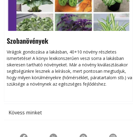
Szobanövények
Virágok gondozása a lakásban, 40+10 növény részletes
ismertetése! A könyv lexikonszerűen veszi sorra a lakásban
s
sikeresen tart­ha­tó növényeket. Már a növény kiválasztásakor
h
segítségünkre lesznek a leírások, mert pontosan megtudjuk,
k
hogy milyen körülményekre (hőmérséklet, páratartalom stb.) van
szüksége a növénynek az egészséges fejlődéshez.
t
Kövess minket