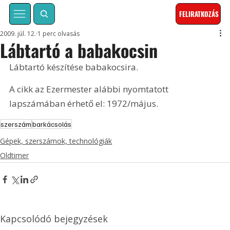
FELIRATKOZÁS
2009. júl. 12.
1 perc olvasás
Lábtartó a babakocsin
Lábtartó készítése babakocsira. 
A cikk az Ezermester alábbi nyomtatott 
lapszámában érhető el: 1972/május.
szerszám
barkácsolás
Gépek, szerszámok, technológiák
Oldtimer
Kapcsolódó bejegyzések