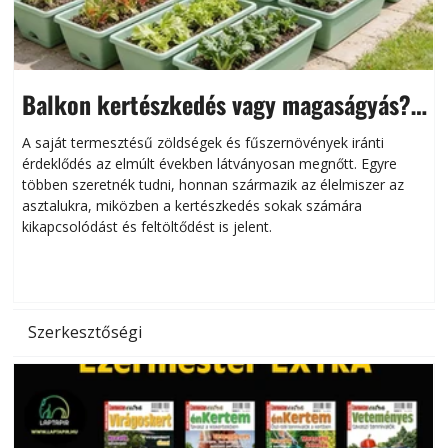
Balkon kertészkedés vagy magaságyás?
Helytakarékos kertészkedés
A saját termesztésű zöldségek és fűszernövények iránti
érdeklődés az elmúlt években látványosan megnőtt. Egyre
többen szeretnék tudni, honnan származik az élelmiszer az
l
asztalukra, miközben a kertészkedés sokak számára
kikapcsolódást és feltöltődést is jelent.
é
d
Szerkesztőségi