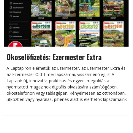
Okoselőfizetés: Ezermester Extra
A Laptapiron elérhetők az Ezermester, az Ezermester Extra és
az Ezermester Old Timer lapszámai, visszamenőleg is! A
Laptapir új, innovatív, praktikus és egyedi megoldás a
L
nyomtatott magazinok digitális olvasására számítógépen,
okostelefonon vagy táblagépen. Kényelmesen az otthonában,
útközben vagy nyaralás, pihenés alatt is elérhetők lapszámaink.
ú
Bárhol, bármikor, akár külföldön élve vagy dolgozva is
B
olvashatók az Ezermester lapszámai. A Laptapir kényelmes
megoldás, mert: – t