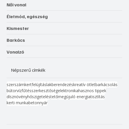
Női vonal
Életmód, egészség
Kismester
Barkács
Vonalzó
Népszerű címkék
szerszám
kert
felújítás
lakberendezés
kreatív ötlet
barkácsolás
bútor
víz
fűtés
szerkesztőség
elektronika
hasznos tippek
dísznövény
hőszigetelés
tető
megújuló energia
tisztítás
kerti munka
beton
nyár