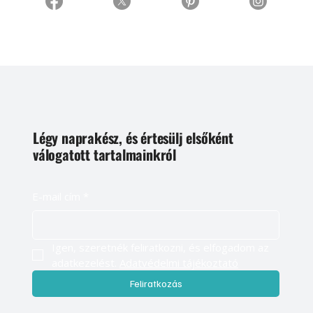
Légy naprakész, és értesülj elsőként
válogatott tartalmainkról
E-mail cím
*
Igen, szeretnék feliratkozni, és elfogadom az 
adatkezelést. 
Adatvédelmi tájékoztató
Feliratkozás