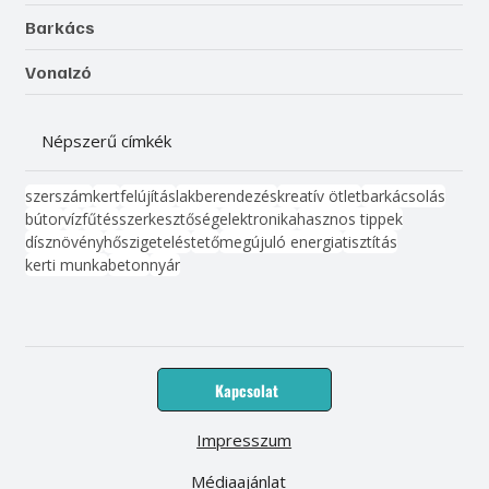
Barkács
Vonalzó
Népszerű címkék
szerszám
kert
felújítás
lakberendezés
kreatív ötlet
barkácsolás
bútor
víz
fűtés
szerkesztőség
elektronika
hasznos tippek
dísznövény
hőszigetelés
tető
megújuló energia
tisztítás
kerti munka
beton
nyár
Kapcsolat
Impresszum
Médiaajánlat