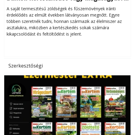
Helytakarékos kertészkedés
A saját termesztésű zöldségek és fűszernövények iránti
érdeklődés az elmúlt években látványosan megnőtt. Egyre
többen szeretnék tudni, honnan származik az élelmiszer az
l
asztalukra, miközben a kertészkedés sokak számára
kikapcsolódást és feltöltődést is jelent.
é
d
Szerkesztőségi