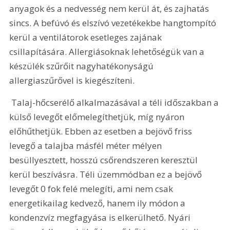
anyagok és a nedvesség nem kerül át, és zajhatás 
sincs. A befúvó és elszívó vezetékekbe hangtompító 
kerül a ventilátorok esetleges zajának 
csillapítására. Allergiásoknak lehetőségük van a 
készülék szűrőit nagyhatékonyságú 
allergiaszűrővel is kiegészíteni.
 Talaj-hőcserélő alkalmazásával a téli időszakban a 
külső levegőt előmelegíthetjük, míg nyáron 
előhűthetjük. Ebben az esetben a bejövő friss 
levegő a talajba másfél méter mélyen 
besüllyesztett, hosszú csőrendszeren keresztül 
kerül beszívásra. Téli üzemmódban ez a bejövő 
levegőt 0 fok felé melegíti, ami nem csak 
energetikailag kedvező, hanem ily módon a 
kondenzvíz megfagyása is elkerülhető. Nyári 