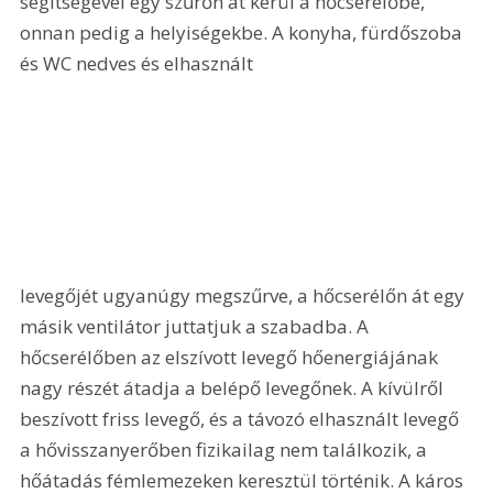
segítségével egy szűrőn át kerül a hőcserélőbe, 
onnan pedig a helyiségekbe. A konyha, fürdőszoba 
és WC nedves és elhasznált 
levegőjét ugyanúgy megszűrve, a hőcserélőn át egy 
másik ventilátor juttatjuk a szabadba. A 
hőcserélőben az elszívott levegő hőenergiájának 
nagy részét átadja a belépő levegőnek. A kívülről 
beszívott friss levegő, és a távozó elhasznált levegő 
a hővisszanyerőben fizikailag nem találkozik, a 
hőátadás fémlemezeken keresztül történik. A káros 