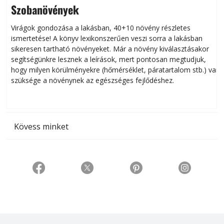
Szobanövények
Virágok gondozása a lakásban, 40+10 növény részletes
ismertetése! A könyv lexikonszerűen veszi sorra a lakásban
s
sikeresen tart­ha­tó növényeket. Már a növény kiválasztásakor
h
segítségünkre lesznek a leírások, mert pontosan megtudjuk,
k
hogy milyen körülményekre (hőmérséklet, páratartalom stb.) van
szüksége a növénynek az egészséges fejlődéshez.
t
Kövess minket