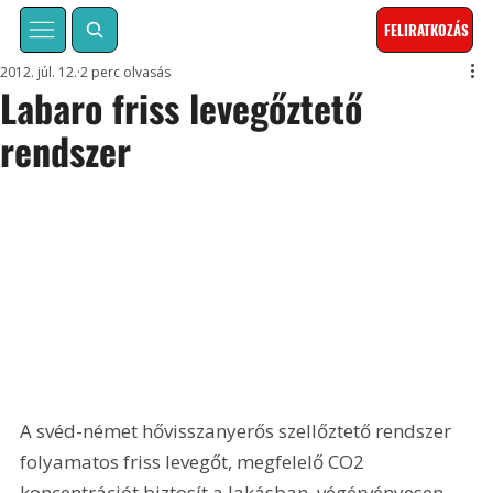
FELIRATKOZÁS
2012. júl. 12.
2 perc olvasás
Labaro friss levegőztető
rendszer
A svéd-német hővisszanyerős szellőztető rendszer 
folyamatos friss levegőt, megfelelő CO2 
koncentrációt biztosít a lakásban, végérvényesen 