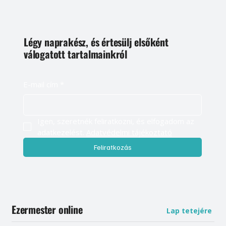
Légy naprakész, és értesülj elsőként
válogatott tartalmainkról
E-mail cím
*
Igen, szeretnék feliratkozni, és elfogadom az 
adatkezelést. 
Adatvédelmi tájékoztató
Feliratkozás
Ezermester online
Lap tetejére