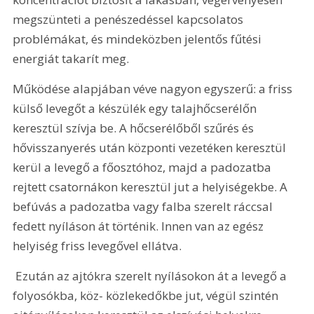
megszünteti a penészedéssel kapcsolatos 
problémákat, és mindeközben jelentős fűtési 
energiát takarít meg.
Működése alapjában véve nagyon egyszerű: a friss 
külső levegőt a készülék egy talajhőcserélőn 
keresztül szívja be. A hőcserélőből szűrés és 
hővisszanyerés után központi vezetéken keresztül 
kerül a levegő a főosztóhoz, majd a padozatba 
rejtett csatornákon keresztül jut a helyiségekbe. A 
befúvás a padozatba vagy falba szerelt ráccsal 
fedett nyíláson át történik. Innen van az egész 
helyiség friss levegővel ellátva.
 Ezután az ajtókra szerelt nyílásokon át a levegő a 
folyosókba, köz- közlekedőkbe jut, végül szintén 