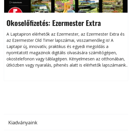
Okoselőfizetés: Ezermester Extra
A Laptapiron elérhetők az Ezermester, az Ezermester Extra és
az Ezermester Old Timer lapszámai, visszamenőleg is! A
Laptapir új, innovatív, praktikus és egyedi megoldás a
L
nyomtatott magazinok digitális olvasására számítógépen,
okostelefonon vagy táblagépen. Kényelmesen az otthonában,
útközben vagy nyaralás, pihenés alatt is elérhetők lapszámaink.
ú
Bárhol, bármikor, akár külföldön élve vagy dolgozva is
B
olvashatók az Ezermester lapszámai. A Laptapir kényelmes
megoldás, mert: – t
Kiadványaink