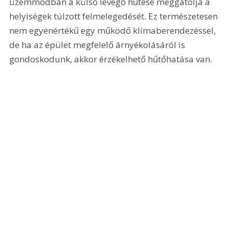
üzemmódban a külső levegő hűtése meggátolja a 
helyiségek túlzott felmelegedését. Ez természetesen 
nem egyenértékű egy működő klímaberendezéssel, 
de ha az épület megfelelő árnyékolásáról is 
gondoskodunk, akkor érzékelhető hűtőhatása van.