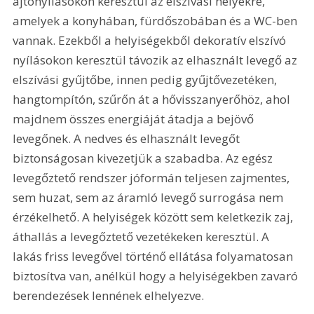
ajtónyílásokon keresztül az elszívási helyekre, 
amelyek a konyhában, fürdőszobában és a WC-ben 
vannak. Ezekből a helyiségekből dekoratív elszívó 
nyílásokon keresztül távozik az elhasznált levegő az 
elszívási gyűjtőbe, innen pedig gyűjtővezetéken, 
hangtompítón, szűrőn át a hővisszanyerőhöz, ahol 
majdnem összes energiáját átadja a bejövő 
levegőnek. A nedves és elhasznált levegőt 
biztonságosan kivezetjük a szabadba. Az egész 
levegőztető rendszer jóformán teljesen zajmentes, 
sem huzat, sem az áramló levegő surrogása nem 
érzékelhető. A helyiségek között sem keletkezik zaj, 
áthallás a levegőztető vezetékeken keresztül. A 
lakás friss levegővel történő ellátása folyamatosan 
biztosítva van, anélkül hogy a helyiségekben zavaró 
berendezések lennének elhelyezve.