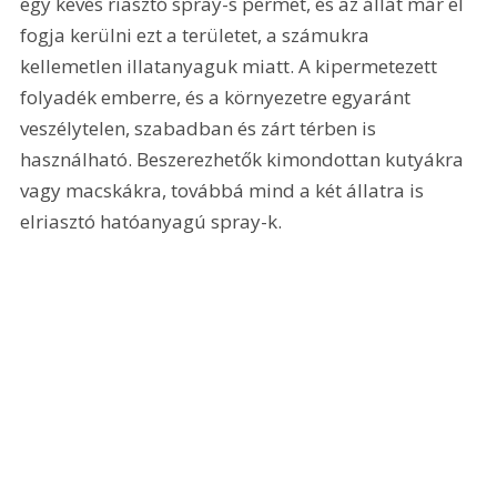
egy kevés riasztó spray-s permet, és az állat már el 
fogja kerülni ezt a területet, a számukra 
kellemetlen illatanyaguk miatt. A kipermetezett 
folyadék emberre, és a környezetre egyaránt 
veszélytelen, szabadban és zárt térben is 
használható. Beszerezhetők kimondottan kutyákra 
vagy macskákra, továbbá mind a két állatra is 
elriasztó hatóanyagú spray-k.