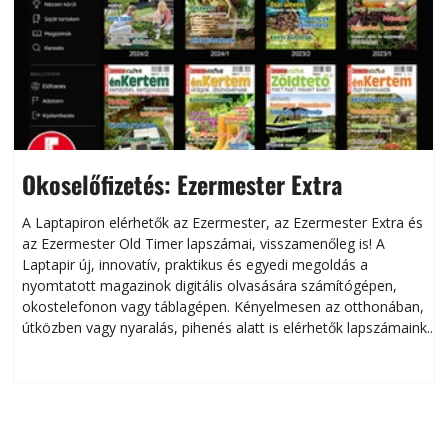
Okoselőfizetés: Ezermester Extra
A Laptapiron elérhetők az Ezermester, az Ezermester Extra és
az Ezermester Old Timer lapszámai, visszamenőleg is! A
Laptapir új, innovatív, praktikus és egyedi megoldás a
L
nyomtatott magazinok digitális olvasására számítógépen,
okostelefonon vagy táblagépen. Kényelmesen az otthonában,
útközben vagy nyaralás, pihenés alatt is elérhetők lapszámaink.
ú
Bárhol, bármikor, akár külföldön élve vagy dolgozva is
B
olvashatók az Ezermester lapszámai. A Laptapir kényelmes
megoldás, mert: – t