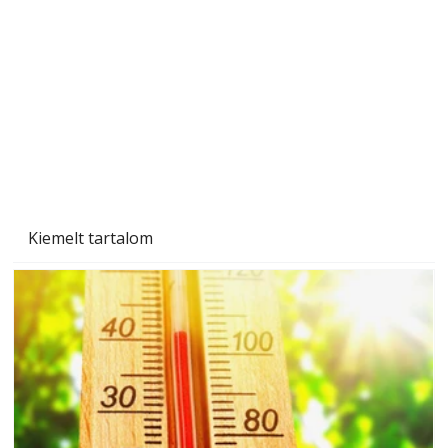
Naptej vagy napolaj? Melyiket válasszuk, és
miben különböznek?
Kiemelt tartalom