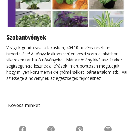
Szobanövények
Virágok gondozása a lakásban, 40+10 növény részletes
ismertetése! A könyv lexikonszerűen veszi sorra a lakásban
s
sikeresen tart­ha­tó növényeket. Már a növény kiválasztásakor
h
segítségünkre lesznek a leírások, mert pontosan megtudjuk,
k
hogy milyen körülményekre (hőmérséklet, páratartalom stb.) van
szüksége a növénynek az egészséges fejlődéshez.
t
Kövess minket