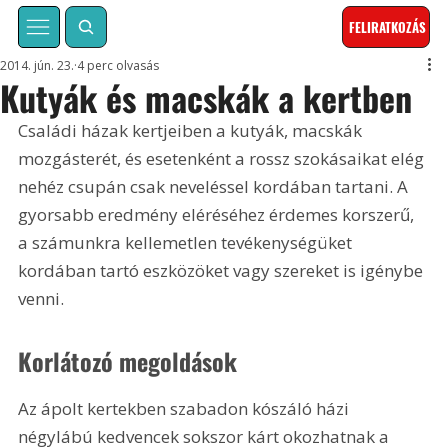
FELIRATKOZÁS
2014. jún. 23.
4 perc olvasás
Kutyák és macskák a kertben
Családi házak kertjeiben a kutyák, macskák 
mozgásterét, és esetenként a rossz szokásaikat elég 
nehéz csupán csak neveléssel kordában tartani. A 
gyorsabb eredmény eléréséhez érdemes korszerű, 
a számunkra kellemetlen tevékenységüket 
kordában tartó eszközöket vagy szereket is igénybe 
venni.
Korlátozó megoldások
Az ápolt kertekben szabadon kószáló házi 
négylábú kedvencek sokszor kárt okozhatnak a 