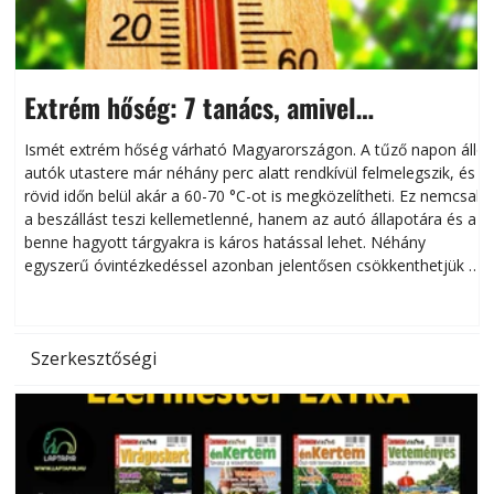
Extrém hőség: 7 tanács, amivel
megóvhatjuk autónkat a nyári károktól
Ismét extrém hőség várható Magyarországon. A tűző napon álló
autók utastere már néhány perc alatt rendkívül felmelegszik, és
rövid időn belül akár a 60-70 °C-ot is megközelítheti. Ez nemcsak
n
a beszállást teszi kellemetlenné, hanem az autó állapotára és a
benne hagyott tárgyakra is káros hatással lehet. Néhány
egyszerű óvintézkedéssel azonban jelentősen csökkenthetjük a
hőség káros hatásait.
l
Szerkesztőségi