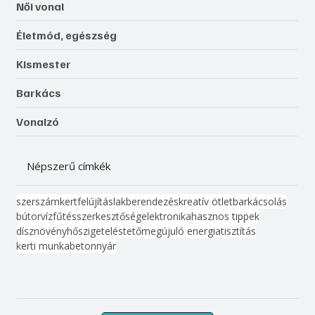
Női vonal
Életmód, egészség
Kismester
Barkács
Vonalzó
Népszerű címkék
szerszám
kert
felújítás
lakberendezés
kreatív ötlet
barkácsolás
bútor
víz
fűtés
szerkesztőség
elektronika
hasznos tippek
dísznövény
hőszigetelés
tető
megújuló energia
tisztítás
kerti munka
beton
nyár