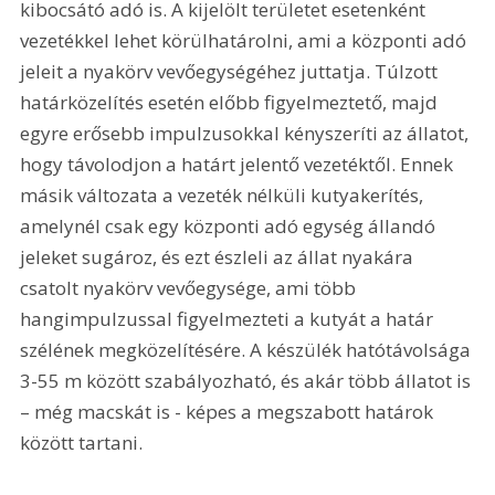
kibocsátó adó is. A kijelölt területet esetenként 
vezetékkel lehet körülhatárolni, ami a központi adó 
jeleit a nyakörv vevőegységéhez juttatja. Túlzott 
határközelítés esetén előbb figyelmeztető, majd 
egyre erősebb impulzusokkal kényszeríti az állatot, 
hogy távolodjon a határt jelentő vezetéktől. Ennek 
másik változata a vezeték nélküli kutyakerítés, 
amelynél csak egy központi adó egység állandó 
jeleket sugároz, és ezt észleli az állat nyakára 
csatolt nyakörv vevőegysége, ami több 
hangimpulzussal figyelmezteti a kutyát a határ 
szélének megközelítésére. A készülék hatótávolsága 
3-55 m között szabályozható, és akár több állatot is 
– még macskát is - képes a megszabott határok 
között tartani.