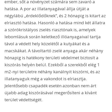
ember, sőt a növényzet számára sem zavaró a 
hatása. A por az illatanyagával állja útját a 
négylábú „érdeklődőknek”, és 2 hónapig is kitart az 
elriasztó hatása. Hasonló a hatása mind két állatra 
a szórókristályos zselés riasztónak is, amelyek 
lebomlásuk során keletkező illóanyagaival tartja 
távol a védett hely közelétől a kutyákat és a 
macskákat. A távoltartó zselé anyaga akár néhány 
hónapig is hatékony területi védelmet biztosít a 
kiszórás helyén belül. Ezekből a szerekből elég 1 
m2-nyi területre néhány kanálnyit kiszórni, és az 
illatanyaguk még a vakondot is elriasztja. 
Jelentősebb csapadék esetén azonban nem árt 
újabb adag kiszórásával megerősíteni a kívánt 
terület védettségét.