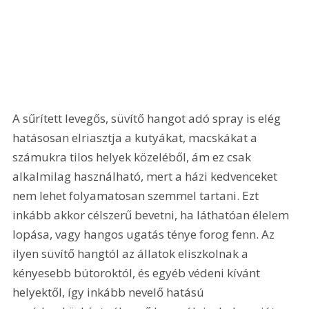
A sűrített levegős, süvítő hangot adó spray is elég 
hatásosan elriasztja a kutyákat, macskákat a 
számukra tilos helyek közeléből, ám ez csak 
alkalmilag használható, mert a házi kedvenceket 
nem lehet folyamatosan szemmel tartani. Ezt 
inkább akkor célszerű bevetni, ha láthatóan élelem 
lopása, vagy hangos ugatás ténye forog fenn. Az 
ilyen süvítő hangtól az állatok eliszkolnak a 
kényesebb bútoroktól, és egyéb védeni kívánt 
helyektől, így inkább nevelő hatású 