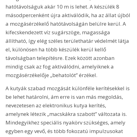
hatótávolságuk akár 10 m is lehet. A készülék 8 
másodpercenként újra aktiválódik, ha az állat újból 
a mozgásérzékelő hatótávolságán belülre kerül. A 
kifecskendezett víz sugárszöge, magassága 
állítható, így elég széles területhatár védelmét látja 
el, különösen ha több készülék kerül kellő 
távolságban telepítésre. Ezek között azonban 
mindig csak az fog aktiválódni, amelyiknek a 
mozgásérzékelője „behatolót” érzékel.
A kutyák szabad mozgását különféle kerítésekkel is 
be lehet határolni, ám erre is van más megoldás, 
nevezetesen az elektronikus kutya kerítés, 
amelynek létezik „macskákra szabott” változata is. 
Mindegyikhez speciális nyakörv szükséges, amely 
egyben egy vevő, és több fokozatú impulzusokat 