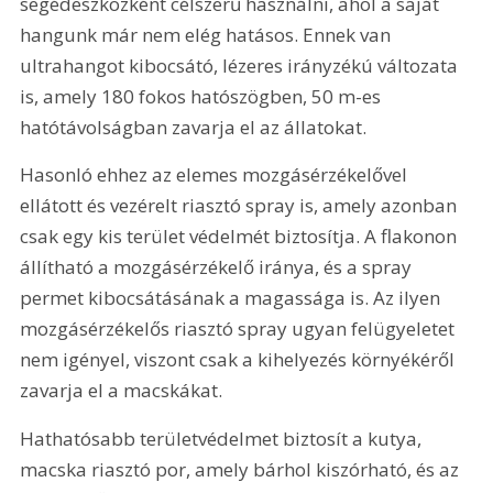
segédeszközként célszerű használni, ahol a saját 
hangunk már nem elég hatásos. Ennek van 
ultrahangot kibocsátó, lézeres irányzékú változata 
is, amely 180 fokos hatószögben, 50 m-es 
hatótávolságban zavarja el az állatokat.
Hasonló ehhez az elemes mozgásérzékelővel 
ellátott és vezérelt riasztó spray is, amely azonban 
csak egy kis terület védelmét biztosítja. A flakonon 
állítható a mozgásérzékelő iránya, és a spray 
permet kibocsátásának a magassága is. Az ilyen 
mozgásérzékelős riasztó spray ugyan felügyeletet 
nem igényel, viszont csak a kihelyezés környékéről 
zavarja el a macskákat.
Hathatósabb területvédelmet biztosít a kutya, 
macska riasztó por, amely bárhol kiszórható, és az 