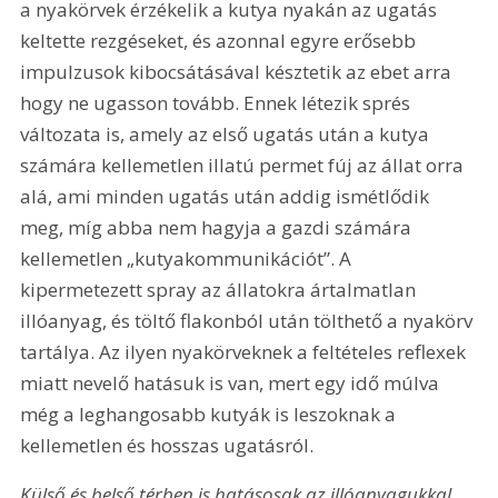
a nyakörvek érzékelik a kutya nyakán az ugatás 
keltette rezgéseket, és azonnal egyre erősebb 
impulzusok kibocsátásával késztetik az ebet arra 
hogy ne ugasson tovább. Ennek létezik sprés 
változata is, amely az első ugatás után a kutya 
számára kellemetlen illatú permet fúj az állat orra 
alá, ami minden ugatás után addig ismétlődik 
meg, míg abba nem hagyja a gazdi számára 
kellemetlen „kutyakommunikációt”. A 
kipermetezett spray az állatokra ártalmatlan 
illóanyag, és töltő flakonból után tölthető a nyakörv 
tartálya. Az ilyen nyakörveknek a feltételes reflexek 
miatt nevelő hatásuk is van, mert egy idő múlva 
még a leghangosabb kutyák is leszoknak a 
kellemetlen és hosszas ugatásról.
Külső és belső térben is hatásosak az illóanyagukkal 