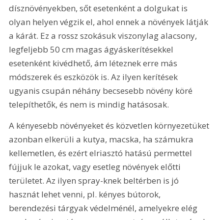
dísznövényekben, sőt esetenként a dolgukat is 
olyan helyen végzik el, ahol ennek a növények látják 
a kárát. Ez a rossz szokásuk viszonylag alacsony, 
legfeljebb 50 cm magas ágyáskerítésekkel 
esetenként kivédhető, ám léteznek erre más 
módszerek és eszközök is. Az ilyen kerítések 
ugyanis csupán néhány becsesebb növény köré 
telepíthetők, és nem is mindig hatásosak.
A kényesebb növényeket és közvetlen környezetüket 
azonban elkerüli a kutya, macska, ha számukra 
kellemetlen, és ezért elriasztó hatású permettel 
fújjuk le azokat, vagy esetleg növények előtti 
területet. Az ilyen spray-knek beltérben is jó 
hasznát lehet venni, pl. kényes bútorok, 
berendezési tárgyak védelménél, amelyekre elég 