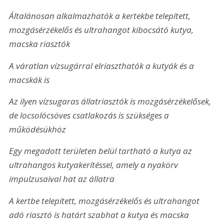
Általánosan alkalmazhatók a kertekbe telepített, 
mozgásérzékelős és ultrahangot kibocsátó kutya, 
macska riasztók
A váratlan vízsugárral elriaszthatók a kutyák és a 
macskák is
Az ilyen vízsugaras állatriasztók is mozgásérzékelősek, 
de locsoló­csöves csatlakozás is szükséges a 
működésükhöz
Egy megadott területen belül tartható a kutya az 
ultrahangos kutyakerítéssel, amely a nyakörv 
impulzusaival hat az állatra
A kertbe telepített, mozgásérzékelős és ultrahangot 
adó riasztó is határt szabhat a kutya és macska 