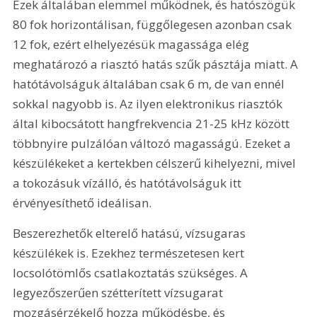
Ezek általában elemmel működnek, és hatószögük 
80 fok horizontálisan, függőlegesen azonban csak 
12 fok, ezért elhelyezésük magassága elég 
meghatározó a riasztó hatás szűk pásztája miatt. A 
hatótávolságuk általában csak 6 m, de van ennél 
sokkal nagyobb is. Az ilyen elektronikus riasztók 
által kibocsátott hangfrekvencia 21-25 kHz között 
többnyire pulzálóan változó magasságú. Ezeket a 
készülékeket a kertekben célszerű kihelyezni, mivel 
a tokozásuk vízálló, és hatótávolságuk itt 
érvényesíthető ideálisan.
Beszerezhetők elterelő hatású, vízsugaras 
készülékek is. Ezekhez természetesen kert 
locsolótömlős csatlakoztatás szükséges. A 
legyezőszerűen szétterített vízsugarat 
mozgásérzékelő hozza működésbe, és 