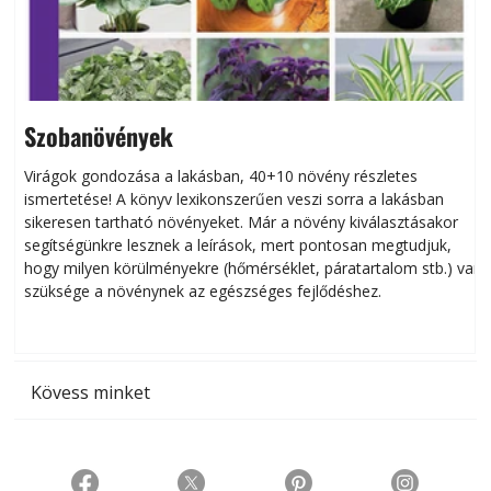
Szobanövények
Virágok gondozása a lakásban, 40+10 növény részletes
ismertetése! A könyv lexikonszerűen veszi sorra a lakásban
s
sikeresen tart­ha­tó növényeket. Már a növény kiválasztásakor
h
segítségünkre lesznek a leírások, mert pontosan megtudjuk,
k
hogy milyen körülményekre (hőmérséklet, páratartalom stb.) van
szüksége a növénynek az egészséges fejlődéshez.
t
Kövess minket