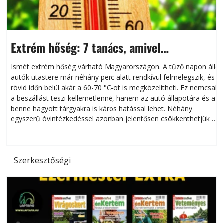
Extrém hőség: 7 tanács, amivel
megóvhatjuk autónkat a nyári károktól
Ismét extrém hőség várható Magyarországon. A tűző napon álló
autók utastere már néhány perc alatt rendkívül felmelegszik, és
rövid időn belül akár a 60-70 °C-ot is megközelítheti. Ez nemcsak
n
a beszállást teszi kellemetlenné, hanem az autó állapotára és a
benne hagyott tárgyakra is káros hatással lehet. Néhány
egyszerű óvintézkedéssel azonban jelentősen csökkenthetjük a
hőség káros hatásait.
l
Szerkesztőségi