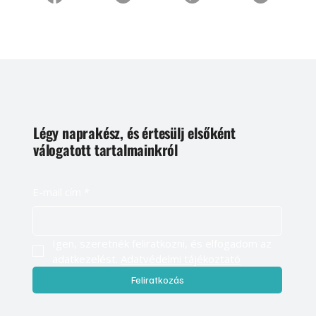
Légy naprakész, és értesülj elsőként
válogatott tartalmainkról
E-mail cím
*
Igen, szeretnék feliratkozni, és elfogadom az 
adatkezelést. 
Adatvédelmi tájékoztató
Feliratkozás