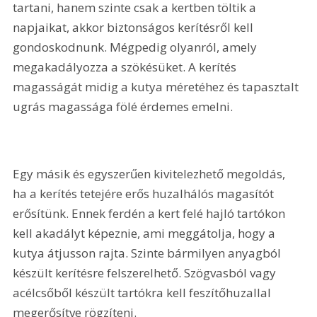
tartani, hanem szinte csak a kertben töltik a 
napjaikat, akkor biztonságos kerítésről kell 
gondoskodnunk. Mégpedig olyanról, amely 
megakadályozza a szökésüket. A kerítés 
magasságát midig a kutya méretéhez és tapasztalt 
ugrás magassága fölé érdemes emelni.
Egy másik és egyszerűen kivitelezhető megoldás, 
ha a kerítés tetejére erős huzalhálós magasítót 
erősítünk. Ennek ferdén a kert felé hajló tartókon 
kell akadályt képeznie, ami meggátolja, hogy a 
kutya átjusson rajta. Szinte bármilyen anyagból 
készült kerítésre felszerelhető. Szögvasból vagy 
acélcsőből készült tartókra kell feszítőhuzallal 
megerősítve rögzíteni.