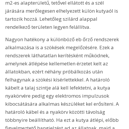
m2-es alapterületű, tetővel ellátott és a szél 
járására merőlegesen elhelyezett külön kutyaól is 
tartozik hozzá. Lehetőleg szilárd alappal 
rendelkező területen legyen felállítva.
Nagyon hatékony a különböző eb őrző rendszerek 
alkalmazása is a szökések megelőzésére. Ezek a 
rendszerek láthatatlan kerítésként működnek, 
amelynek átlépése kellemetlen érzetet kelt az 
állatokban, ezért néhány próbálkozás után 
felhagynak a szökési kísérlettekkel. A határoló 
kábelt a talaj szintje alá kell lefektetni, a kutya 
nyakörvére pedig egy elektromos impulzusok 
kibocsátására alkalmas készüléket kel erősíteni. A 
határoló kábel és a nyakörv közötti távolság 
többnyire beállítható. Ha ezt a kutya átlépi, előbb 
figyelmeztető hangjelzést ad az állatnak, majd a 