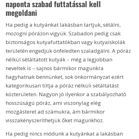
naponta szabad futtatással kell 
megoldani
Ha pedig a kutyánkat lakásban tartjuk, sétálni, 
mozogni pórázon vigyük. Szabadon pedig csak 
biztonságos kutyafuttatókban vagy kutyaiskolák 
területén engedjük önfeledten szaladgálni. A póráz 
nélkül sétáltatott kutyák – még a legjobban 
neveltek is – sajnos bármikor magunkra 
hagyhatnak bennünket, sok önkormányzat ezért 
kategorikusan tiltja a póráz nélküli sétáltatást 
közterületen. Nagyon jó ilyenkor a szabályozható 
hosszúságú póráz, ami viszonylag elég 
mozgásteret ad számukra, ám bármikor 
visszakényszeríthetjük őket magunkhoz.
Ha pedig nincs módunk a kutyánkat a lakásban 