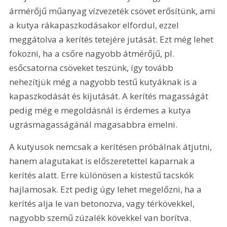
ármérőjű műanyag vízvezeték csövet erősítünk, ami 
a kutya rákapaszkodásakor elfordul, ezzel 
meggátolva a kerítés tetejére jutását. Ezt még lehet 
fokozni, ha a csőre nagyobb átmérőjű, pl. 
esőcsatorna csöveket teszünk, így tovább 
nehezítjük még a nagyobb testű kutyáknak is a 
kapaszkodását és kijutását. A kerítés magasságát 
pedig még e megoldásnál is érdemes a kutya 
ugrásmagasságánál magasabbra emelni.
A kutyusok nemcsak a kerítésen próbálnak átjutni, 
hanem alagutakat is előszeretettel kaparnak a 
kerítés alatt. Erre különösen a kistestű tacskók 
hajlamosak. Ezt pedig úgy lehet megelőzni, ha a 
kerítés alja le van betonozva, vagy térkövekkel, 
nagyobb szemű zúzalék kövekkel van borítva.