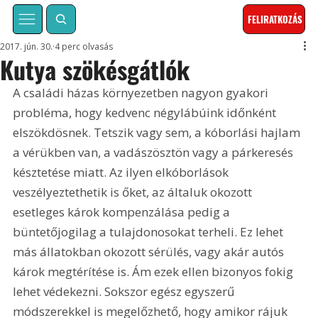
FELIRATKOZÁS
2017. jún. 30.
4 perc olvasás
Kutya szökésgátlók
A családi házas környezetben nagyon gyakori 
probléma, hogy kedvenc négylábúink időnként 
elszökdösnek. Tetszik vagy sem, a kóborlási hajlam 
a vérükben van, a vadászösztön vagy a párkeresés 
késztetése miatt. Az ilyen elkóborlások 
veszélyeztethetik is őket, az általuk okozott 
esetleges károk kompenzálása pedig a 
büntetőjogilag a tulajdonosokat terheli. Ez lehet 
más állatokban okozott sérülés, vagy akár autós 
károk megtérítése is. Ám ezek ellen bizonyos fokig 
lehet védekezni. Sokszor egész egyszerű 
módszerekkel is megelőzhető, hogy amikor rájuk 