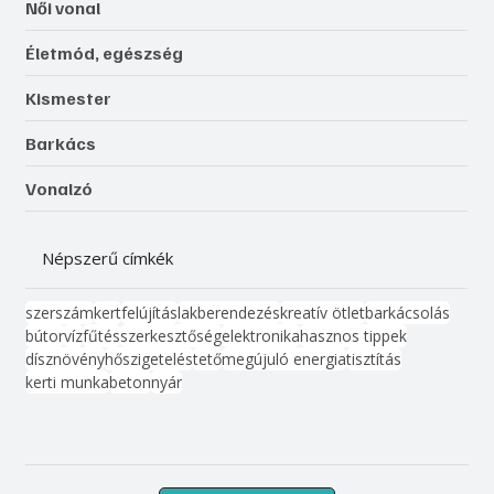
Női vonal
Életmód, egészség
Kismester
Barkács
Vonalzó
Népszerű címkék
szerszám
kert
felújítás
lakberendezés
kreatív ötlet
barkácsolás
bútor
víz
fűtés
szerkesztőség
elektronika
hasznos tippek
dísznövény
hőszigetelés
tető
megújuló energia
tisztítás
kerti munka
beton
nyár