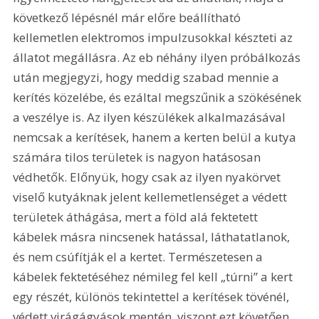
következő lépésnél már előre beállítható 
kellemetlen elektromos impulzusokkal készteti az 
állatot megállásra. Az eb néhány ilyen próbálkozás 
után megjegyzi, hogy meddig szabad mennie a 
kerítés közelébe, és ezáltal megszűnik a szökésének 
a veszélye is. Az ilyen készülékek alkalmazásával 
nemcsak a kerítések, hanem a kerten belül a kutya 
számára tilos területek is nagyon hatásosan 
védhetők. Előnyük, hogy csak az ilyen nyakörvet 
viselő kutyáknak jelent kellemetlenséget a védett 
területek áthágása, mert a föld alá fektetett 
kábelek másra nincsenek hatással, láthatatlanok, 
és nem csúfítják el a kertet. Természetesen a 
kábelek fektetéséhez némileg fel kell „túrni” a kert 
egy részét, különös tekintettel a kerítések tövénél, 
védett virágágyások mentén, viszont ezt követően 