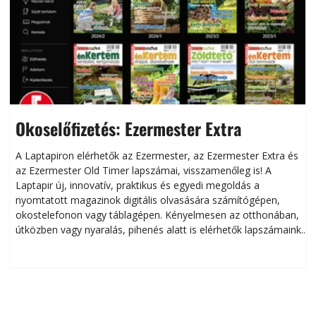
Okoselőfizetés: Ezermester Extra
A Laptapiron elérhetők az Ezermester, az Ezermester Extra és
az Ezermester Old Timer lapszámai, visszamenőleg is! A
Laptapir új, innovatív, praktikus és egyedi megoldás a
L
nyomtatott magazinok digitális olvasására számítógépen,
okostelefonon vagy táblagépen. Kényelmesen az otthonában,
útközben vagy nyaralás, pihenés alatt is elérhetők lapszámaink.
ú
Bárhol, bármikor, akár külföldön élve vagy dolgozva is
B
olvashatók az Ezermester lapszámai. A Laptapir kényelmes
megoldás, mert: – t