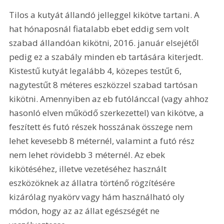
Tilos a kutyát állandó jelleggel kikötve tartani. A 
hat hónaposnál fiatalabb ebet eddig sem volt 
szabad állandóan kikötni, 2016. január elsejétől 
pedig ez a szabály minden eb tartására kiterjedt. 
Kistestű kutyát legalább 4, közepes testűt 6, 
nagytestűt 8 méteres eszközzel szabad tartósan 
kikötni. Amennyiben az eb futólánccal (vagy ahhoz 
hasonló elven működő szerkezettel) van kikötve, a 
feszített és futó részek hosszának összege nem 
lehet kevesebb 8 méternél, valamint a futó rész 
nem lehet rövidebb 3 méternél. Az ebek 
kikötéséhez, illetve vezetéséhez használt 
eszközöknek az állatra történő rögzítésére 
kizárólag nyakörv vagy hám használható oly 
módon, hogy az az állat egészségét ne 