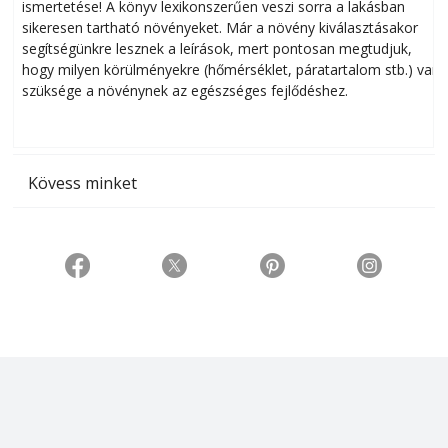
ismertetése! A könyv lexikonszerűen veszi sorra a lakásban
s
sikeresen tart­ha­tó növényeket. Már a növény kiválasztásakor
h
segítségünkre lesznek a leírások, mert pontosan megtudjuk,
k
hogy milyen körülményekre (hőmérséklet, páratartalom stb.) van
szüksége a növénynek az egészséges fejlődéshez.
t
Kövess minket