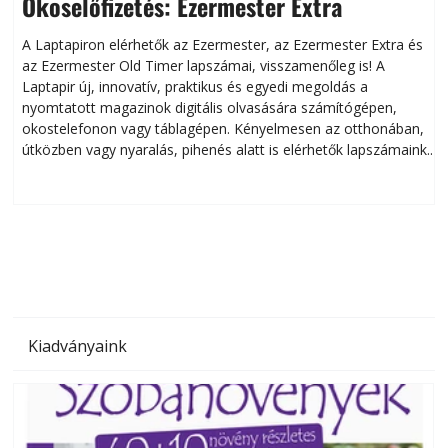
Okoselőfizetés: Ezermester Extra
A Laptapiron elérhetők az Ezermester, az Ezermester Extra és
az Ezermester Old Timer lapszámai, visszamenőleg is! A
Laptapir új, innovatív, praktikus és egyedi megoldás a
L
nyomtatott magazinok digitális olvasására számítógépen,
okostelefonon vagy táblagépen. Kényelmesen az otthonában,
útközben vagy nyaralás, pihenés alatt is elérhetők lapszámaink.
ú
Bárhol, bármikor, akár külföldön élve vagy dolgozva is
B
olvashatók az Ezermester lapszámai. A Laptapir kényelmes
megoldás, mert: – t
Kiadványaink