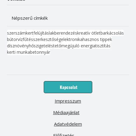
Népszerű címkék
szerszám
kert
felújítás
lakberendezés
kreatív ötlet
barkácsolás
bútor
víz
fűtés
szerkesztőség
elektronika
hasznos tippek
dísznövény
hőszigetelés
tető
megújuló energia
tisztítás
kerti munka
beton
nyár
Kapcsolat
Impresszum
Médiaajánlat
Adatvédelem
Előfizetés