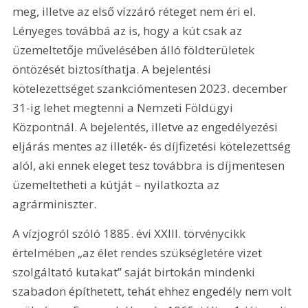
meg, illetve az első vízzáró réteget nem éri el. 
Lényeges továbbá az is, hogy a kút csak az 
üzemeltetője művelésében álló földterületek 
öntözését biztosíthatja. A bejelentési 
kötelezettséget szankciómentesen 2023. december 
31-ig lehet megtenni a Nemzeti Földügyi 
Központnál. A bejelentés, illetve az engedélyezési 
eljárás mentes az illeték- és díjfizetési kötelezettség 
alól, aki ennek eleget tesz továbbra is díjmentesen 
üzemeltetheti a kútját – nyilatkozta az 
agrárminiszter.
A vízjogról szóló 1885. évi XXIII. törvénycikk 
értelmében „az élet rendes szükségletére vizet 
szolgáltató kutakat” saját birtokán mindenki 
szabadon építhetett, tehát ehhez engedély nem volt 