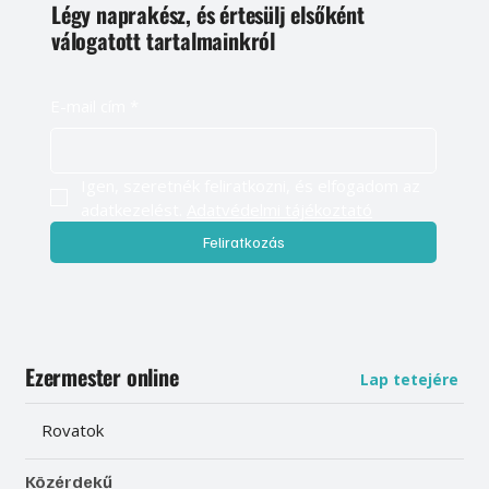
Légy naprakész, és értesülj elsőként
válogatott tartalmainkról
E-mail cím
*
Igen, szeretnék feliratkozni, és elfogadom az 
adatkezelést. 
Adatvédelmi tájékoztató
Feliratkozás
Ezermester online
Lap tetejére
Rovatok
Közérdekű