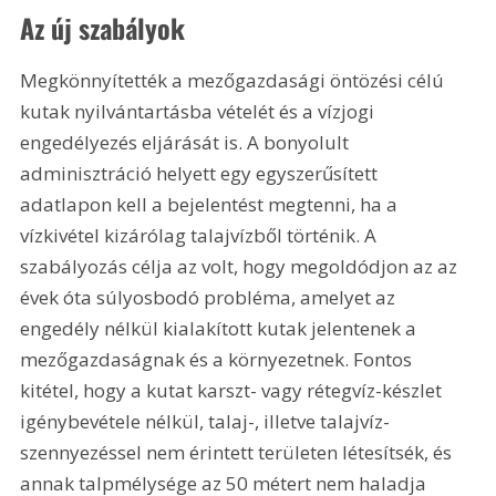
Az új szabályok
Megkönnyítették a mezőgazdasági öntözési célú 
kutak nyilvántartásba vételét és a vízjogi 
engedélyezés eljárását is. A bonyolult 
adminisztráció helyett egy egyszerűsített 
adatlapon kell a bejelentést megtenni, ha a 
vízkivétel kizárólag talajvízből történik. A 
szabályozás célja az volt, hogy megoldódjon az az 
évek óta súlyosbodó probléma, amelyet az 
engedély nélkül kialakított kutak jelentenek a 
mezőgazdaságnak és a környezetnek. Fontos 
kitétel, hogy a kutat karszt- vagy rétegvíz-készlet 
igénybevétele nélkül, talaj-, illetve talajvíz-
szennyezéssel nem érintett területen létesítsék, és 
annak talpmélysége az 50 métert nem haladja 