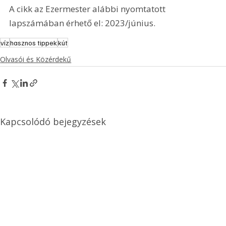
A cikk az Ezermester alábbi nyomtatott 
lapszámában érhető el: 2023/június.
víz
hasznos tippek
kút
Olvasói és Közérdekű
Kapcsolódó bejegyzések