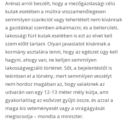
Aréna) arról beszélt, hogy a mezőgazdasági célú 
kutak esetében a múltra visszamenőlegesen 
semmilyen szankciót vagy tehertételt nem kívánnak 
a gazdákkal szemben alkalmazni, és a belterületi, 
lakossági fúrt kutak esetében is ezt az elvet kell 
szem előtt tartani. Olyan javaslatot kívánnak a 
kormány asztalára tenni, hogy az egészet úgy kell 
hagyni, ahogy van, ne kelljen semmilyen 
lakosságvegzáló történet. Sőt, a bejelentéstől is 
tekintsen el a törvény, mert semmilyen veszélyt 
nem hordoz magában az, hogy valakinek az 
udvarán van egy 12-13 méter mély kútja, ami 
gyakorlatilag az esővizet gyűjti össze, és azzal a 
maga kis veteményesét vagy a virágágyását 
meglocsolja – mondta a miniszter.