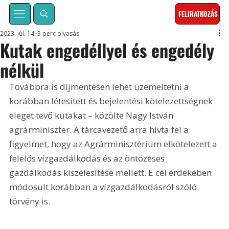
FELIRATKOZÁS
2023. júl. 14.
3 perc olvasás
Kutak engedéllyel és engedély
nélkül
Továbbra is díjmentesen lehet üzemeltetni a 
korábban létesített és bejelentési kötelezettségnek 
eleget tevő kutakat – közölte Nagy István 
agrárminiszter. A tárcavezető arra hívta fel a 
figyelmet, hogy az Agrárminisztérium elkötelezett a 
felelős vízgazdálkodás és az öntözéses 
gazdálkodás kiszélesítése mellett. E cél érdekében 
módosult korábban a vízgazdálkodásról szóló 
törvény is.