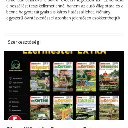
a beszállást teszi kellemetlenné, hanem az autó állapotára és a
benne hagyott tárgyakra is káros hatással lehet. Néhány
egyszerű óvintézkedéssel azonban jelentősen csökkenthetjük a
hőség káros hatásait.
l
Szerkesztőségi