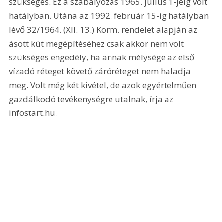
szükséges. Ez a szabályozás 1965. július 1-jéig volt 
hatályban. Utána az 1992. február 15-ig hatályban 
lévő 32/1964. (XII. 13.) Korm. rendelet alapján az 
ásott kút megépítéséhez csak akkor nem volt 
szükséges engedély, ha annak mélysége az első 
vízadó réteget követő záróréteget nem haladja 
meg. Volt még két kivétel, de azok egyértelműen 
gazdálkodó tevékenységre utalnak, írja az 
infostart.hu.