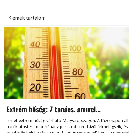
Kiemelt tartalom
Extrém hőség: 7 tanács, amivel
megóvhatjuk autónkat a nyári károktól
Ismét extrém hőség várható Magyarországon. A tűző napon álló
autók utastere már néhány perc alatt rendkívül felmelegszik, és
rövid időn belül akár a 60-70 °C-ot is megközelítheti. Ez nemcsak
n