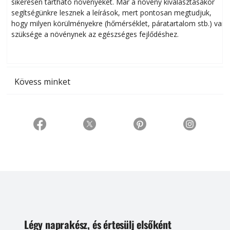
sikeresen tart­ha­tó növényeket. Már a növény kiválasztásakor
h
segítségünkre lesznek a leírások, mert pontosan megtudjuk,
k
hogy milyen körülményekre (hőmérséklet, páratartalom stb.) van
szüksége a növénynek az egészséges fejlődéshez.
t
Kövess minket
Légy naprakész, és értesülj elsőként