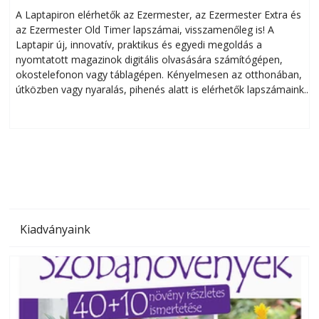
A Laptapiron elérhetők az Ezermester, az Ezermester Extra és
az Ezermester Old Timer lapszámai, visszamenőleg is! A
Laptapir új, innovatív, praktikus és egyedi megoldás a
L
nyomtatott magazinok digitális olvasására számítógépen,
okostelefonon vagy táblagépen. Kényelmesen az otthonában,
útközben vagy nyaralás, pihenés alatt is elérhetők lapszámaink.
ú
Bárhol, bármikor, akár külföldön élve vagy dolgozva is
B
olvashatók az Ezermester lapszámai. A Laptapir kényelmes
megoldás, mert: – t
Kiadványaink