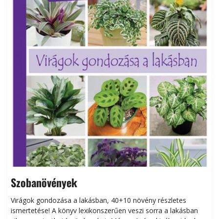
Szobanövények
Virágok gondozása a lakásban, 40+10 növény részletes
ismertetése! A könyv lexikonszerűen veszi sorra a lakásban
s