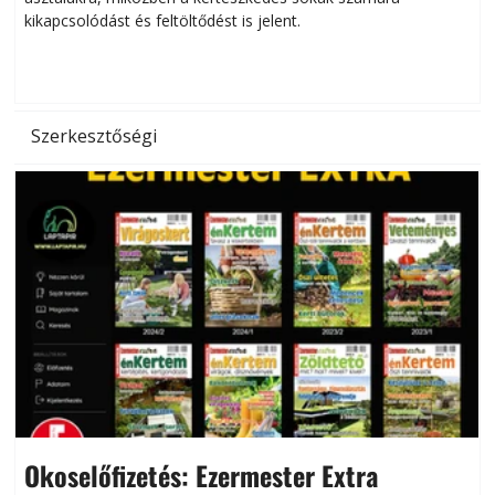
kikapcsolódást és feltöltődést is jelent.
é
d
Szerkesztőségi
Okoselőfizetés: Ezermester Extra