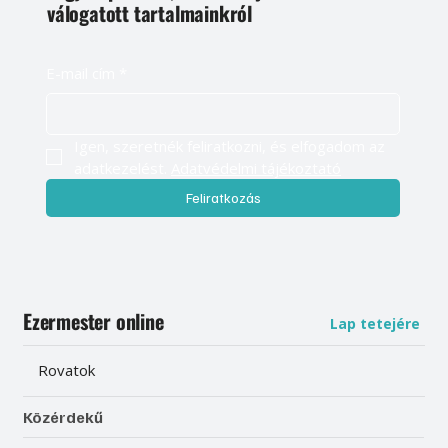
válogatott tartalmainkról
E-mail cím
*
Igen, szeretnék feliratkozni, és elfogadom az 
adatkezelést. 
Adatvédelmi tájékoztató
Feliratkozás
Ezermester online
Lap tetejére
Rovatok
Közérdekű