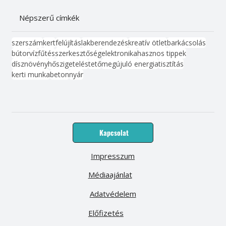
Népszerű címkék
szerszám
kert
felújítás
lakberendezés
kreatív ötlet
barkácsolás
bútor
víz
fűtés
szerkesztőség
elektronika
hasznos tippek
dísznövény
hőszigetelés
tető
megújuló energia
tisztítás
kerti munka
beton
nyár
Kapcsolat
Impresszum
Médiaajánlat
Adatvédelem
Előfizetés