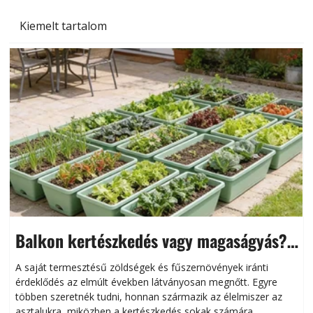
Kiemelt tartalom
Balkon kertészkedés vagy magaságyás?
Helytakarékos kertészkedés
A saját termesztésű zöldségek és fűszernövények iránti
érdeklődés az elmúlt években látványosan megnőtt. Egyre
többen szeretnék tudni, honnan származik az élelmiszer az
l
asztalukra, miközben a kertészkedés sokak számára