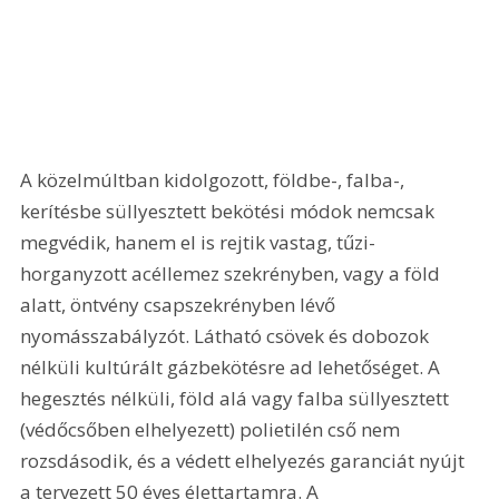
A közelmúltban kidolgozott, földbe-, falba-, 
kerítésbe süllyesztett bekötési módok nemcsak 
megvédik, hanem el is rejtik vastag, tűzi-
horganyzott acéllemez szekrényben, vagy a föld 
alatt, öntvény csapszekrényben lévő 
nyomásszabályzót. Látható csövek és dobozok 
nélküli kultúrált gázbekötésre ad lehetőséget. A 
hegesztés nélküli, föld alá vagy falba süllyesztett 
(védőcsőben elhelyezett) polietilén cső nem 
rozsdásodik, és a védett elhelyezés garanciát nyújt 
a tervezett 50 éves élettartamra. A 