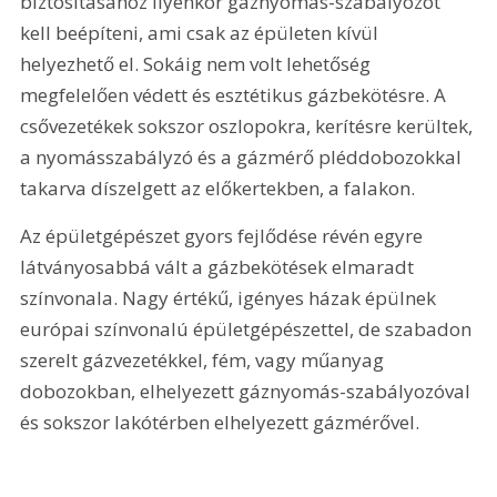
biztosításához ilyenkor gáznyomás-szabályozót 
kell beépíteni, ami csak az épületen kívül 
helyezhető el. Sokáig nem volt lehetőség 
megfelelően védett és esztétikus gázbekötésre. A 
csővezetékek sokszor oszlopokra, kerítésre kerültek, 
a nyomásszabályzó és a gázmérő pléddobozokkal 
takarva díszelgett az előkertekben, a falakon.
Az épületgépészet gyors fejlődése révén egyre 
látványosabbá vált a gázbekötések elmaradt 
színvonala. Nagy értékű, igényes házak épülnek 
európai színvonalú épületgépészettel, de szabadon 
szerelt gázvezetékkel, fém, vagy műanyag 
dobozokban, elhelyezett gáznyomás-szabályozóval 
és sokszor lakótérben elhelyezett gázmérővel. 