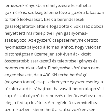
lemezszekrényekben elhelyezésre kerülhet a 
gázmérő is, szükségtelenné téve a gázóra lakásban 
történő leolvasását. Ezek a berendezések 
gázszolgáltatók által elfogadottak. Sok száz doboz 
helyett lett már telepítve ilyen gáznyomás-
szabályozó. Az egyszerű csapszekrénynek tetsző 
nyomásszabályozó állomás  ahhoz, hogy valóban 
biztonságosan üzemeljen sok éven át - kicsit 
összetettebb szerkezetű és telepítése igényes és 
pontos munkát kíván. Elhelyezése közútban nem 
engedélyezett, de a 400 KN terhelhetőségű 
(negyven tonna) csapszekrényére egyszer esetleg a 
tűzoltó autó is ráhajthat, ha vasalt beton alapozást 
kap. A szabályozó berendezés ellenőrzéséhez nem 
elég a fedlap levétele. A megfelelő üzemvitelhez  
üzem közben  kiemelhető a szabályozó egység, 