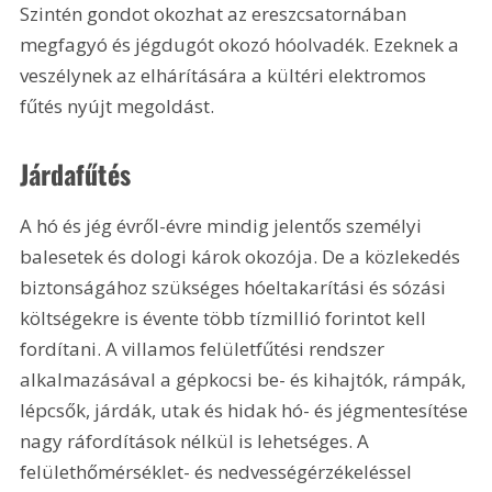
Szintén gondot okozhat az ereszcsatornában 
megfagyó és jégdugót okozó hóolvadék. Ezeknek a 
veszélynek az elhárítására a kültéri elektromos 
fűtés nyújt megoldást.
Járdafűtés
A hó és jég évről-évre mindig jelentős személyi 
balesetek és dologi károk okozója. De a közlekedés 
biztonságához szükséges hóeltakarítási és sózási 
költségekre is évente több tízmillió forintot kell 
fordítani. A villamos felületfűtési rendszer 
alkalmazásával a gépkocsi be- és kihajtók, rámpák, 
lépcsők, járdák, utak és hidak hó- és jégmentesítése 
nagy ráfordítások nélkül is lehetséges. A 
felülethőmérséklet- és nedvességérzékeléssel 