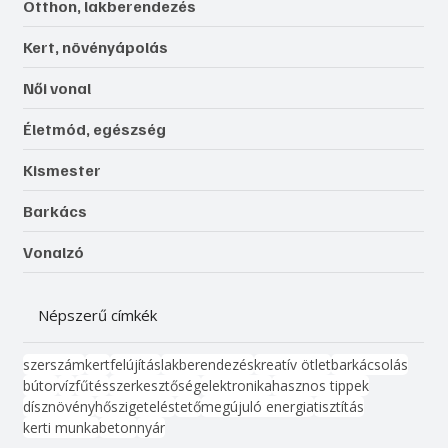
Otthon, lakberendezés
Kert, növényápolás
Női vonal
Életmód, egészség
Kismester
Barkács
Vonalzó
Népszerű címkék
szerszám
kert
felújítás
lakberendezés
kreatív ötlet
barkácsolás
bútor
víz
fűtés
szerkesztőség
elektronika
hasznos tippek
dísznövény
hőszigetelés
tető
megújuló energia
tisztítás
kerti munka
beton
nyár