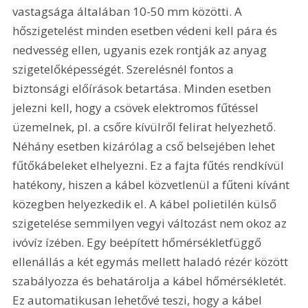
vastagsága általában 10-50 mm közötti. A 
hőszigetelést minden esetben védeni kell pára és 
nedvesség ellen, ugyanis ezek rontják az anyag 
szigetelőképességét. Szerelésnél fontos a 
biztonsági előírások betartása. Minden esetben 
jelezni kell, hogy a csövek elektromos fűtéssel 
üzemelnek, pl. a csőre kívülről felirat helyezhető. 
Néhány esetben kizárólag a cső belsejében lehet 
fűtőkábeleket elhelyezni. Ez a fajta fűtés rendkívül 
hatékony, hiszen a kábel közvetlenül a fűteni kívánt 
közegben helyezkedik el. A kábel polietilén külső 
szigetelése semmilyen vegyi változást nem okoz az 
ivóvíz ízében. Egy beépített hőmérsékletfüggő 
ellenállás a két egymás mellett haladó rézér között 
szabályozza és behatárolja a kábel hőmérsékletét. 
Ez automatikusan lehetővé teszi, hogy a kábel 