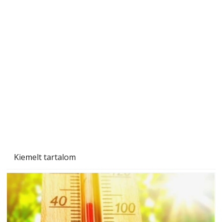
A varrógép és a varrás
Kiemelt tartalom