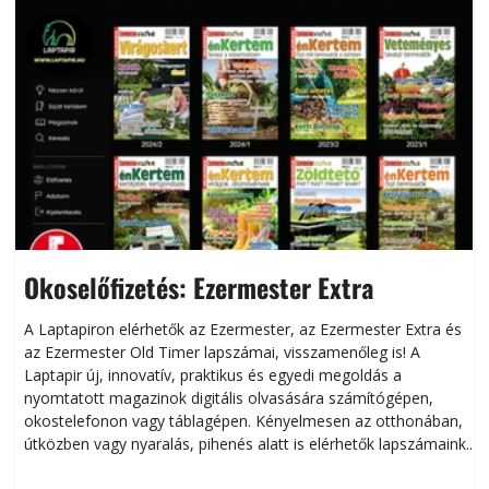
Okoselőfizetés: Ezermester Extra
A Laptapiron elérhetők az Ezermester, az Ezermester Extra és
az Ezermester Old Timer lapszámai, visszamenőleg is! A
Laptapir új, innovatív, praktikus és egyedi megoldás a
L
nyomtatott magazinok digitális olvasására számítógépen,
okostelefonon vagy táblagépen. Kényelmesen az otthonában,
útközben vagy nyaralás, pihenés alatt is elérhetők lapszámaink.
ú
Bárhol, bármikor, akár külföldön élve vagy dolgozva is
B