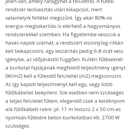
jelen van, amely ráfagyhat a felületre). A fűtési 
rendszer leolvasztás után kikapcsol, mert 
valamelyik feltétel megszűnt. Így akár 80%-os 
energia-megtakarítás is elérhető a hagyományos 
rendszerekkel szemben. Ha figyelembe vesszük a 
havas napok számát, a rendszert viszonylag ritkán 
kell bekapcsolni, egy leszárítás pedig 6-8 órát vesz 
igénybe, az időjárástól függően. Kültéri fűtéseknél 
a burkolat fajtájának megfelelő teljesítmény igényt 
(W/m2) kell a fűtendő felülettel (m2) megszorozni. 
Az így kapott teljesítményt kell egy, vagy több 
fűtőkábellel beépíteni. Sok esetben nem szükséges 
a teljes felületet fűteni, elegendő csak a keréknyom 
alá fűtőkábelt rakni: pl. 11 m hosszú 2 x 50 cm-es 
nyomsáv fűtésére beton burkolatban kb. 2700 W 
szükséges. 