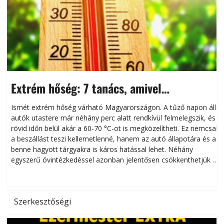
Extrém hőség: 7 tanács, amivel
megóvhatjuk autónkat a nyári károktól
Ismét extrém hőség várható Magyarországon. A tűző napon álló
autók utastere már néhány perc alatt rendkívül felmelegszik, és
rövid időn belül akár a 60-70 °C-ot is megközelítheti. Ez nemcsak
n
a beszállást teszi kellemetlenné, hanem az autó állapotára és a
benne hagyott tárgyakra is káros hatással lehet. Néhány
egyszerű óvintézkedéssel azonban jelentősen csökkenthetjük a
hőség káros hatásait.
l
Szerkesztőségi