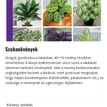
Szobanövények
Virágok gondozása a lakásban, 40+10 növény részletes
ismertetése! A könyv lexikonszerűen veszi sorra a lakásban
s
sikeresen tart­ha­tó növényeket. Már a növény kiválasztásakor
h
segítségünkre lesznek a leírások, mert pontosan megtudjuk,
k
hogy milyen körülményekre (hőmérséklet, páratartalom stb.) van
szüksége a növénynek az egészséges fejlődéshez.
t
Kövess minket