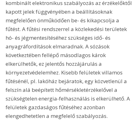
kombinált elektronikus szabályozás az érzékelőktől 
kapott jelek függvényében a beállításoknak 
megfelelően önműködően be- és kikapcsolja a 
fűtést. A fűtési rendszerrel a közlekedési területek 
hó- és jégmentesítéséhez szükséges idő- és 
anyagráfordítások elmaradnak. A sózások 
következtében fellépő másodlagos károk 
elkerülhetők, ez jelentős hozzájárulás a 
környezetvédelemhez. Kisebb felületek villamos 
fűtésénél, pl. lakóház bejáratok, egy közvetlenül a 
felszín alá beépített hőmérsékletérzékelővel a 
szükségtelen energia-felhasználás is elkerülhető. A 
felületek gazdaságos fűtéséhez azonban 
elengedhetetlen a megfelelő szabályozás.