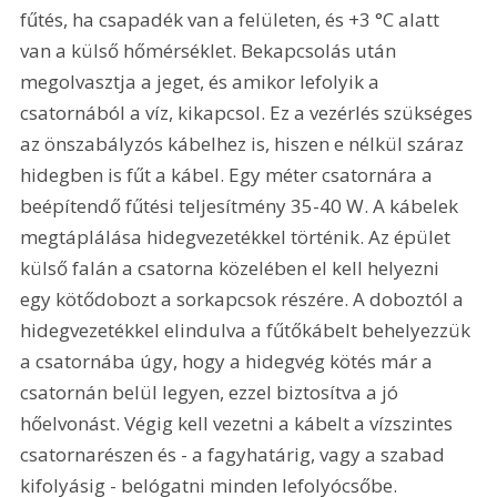
fűtés, ha csapadék van a felületen, és +3 °C alatt 
van a külső hőmérséklet. Bekapcsolás után 
megolvasztja a jeget, és amikor lefolyik a 
csatornából a víz, kikapcsol. Ez a vezérlés szükséges 
az önszabályzós kábelhez is, hiszen e nélkül száraz 
hidegben is fűt a kábel. Egy méter csatornára a 
beépítendő fűtési teljesítmény 35-40 W. A kábelek 
megtáplálása hidegvezetékkel történik. Az épület 
külső falán a csatorna közelében el kell helyezni 
egy kötődobozt a sorkapcsok részére. A doboztól a 
hidegvezetékkel elindulva a fűtőkábelt behelyezzük 
a csatornába úgy, hogy a hidegvég kötés már a 
csatornán belül legyen, ezzel biztosítva a jó 
hőelvonást. Végig kell vezetni a kábelt a vízszintes 
csatornarészen és - a fagyhatárig, vagy a szabad 
kifolyásig - belógatni minden lefolyócsőbe. 