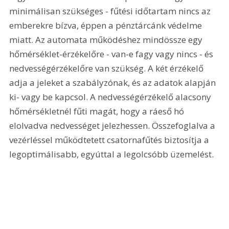
minimálisan szükséges - fűtési időtartam nincs az 
emberekre bízva, éppen a pénztárcánk védelme 
miatt. Az automata működéshez mindössze egy 
hőmérséklet-érzékelőre - van-e fagy vagy nincs - és 
nedvességérzékelőre van szükség. A két érzékelő 
adja a jeleket a szabályzónak, és az adatok alapján 
ki- vagy be kapcsol. A nedvességérzékelő alacsony 
hőmérsékletnél fűti magát, hogy a ráeső hó 
elolvadva nedvességet jelezhessen. Összefoglalva a 
vezérléssel működtetett csatornafűtés biztosítja a 
legoptimálisabb, egyúttal a legolcsóbb üzemelést.