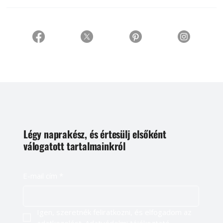
Légy naprakész, és értesülj elsőként
válogatott tartalmainkról
E-mail cím
*
Igen, szeretnék feliratkozni, és elfogadom az 
adatkezelést. 
Adatvédelmi tájékoztató