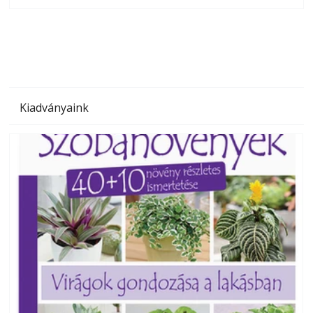
olvashatók az Ezermester lapszámai. A Laptapir kényelmes
megoldás, mert: – t
Kiadványaink