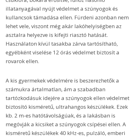
illatanyagával nyújt védelmet a szúnyogok és 
kullancsok támadása ellen. Fürdeni azonban nem 
lehet vele, viszont még akár lakóhelyiségben az 
asztalra helyezve is kifejti riasztó hatását. 
Használaton kívül tasakba zárva tartósítható, 
egyébként viselése 12 órás védelmet biztosít a 
rovarok ellen.
A kis gyermekek védelmére is beszerezhetők a 
számukra ártalmatlan, ám a szabadban 
tartózkodásuk idejére a szúnyogok ellen védelmet 
biztosító kisméretű, ultrahangos készülékek. Ezek 
kb. 2 m-es hatótávolságúak, és a lakásban is 
megóvják a kicsiket a szúnyogok csípései ellen. A 
kisméretű készülékek 40 kHz-es, pulzáló, emberi 