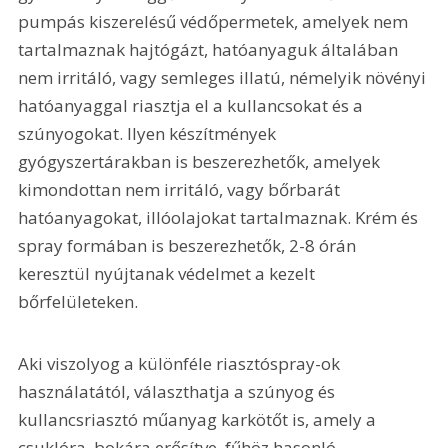
pumpás kiszerelésű védőpermetek, amelyek nem 
tartalmaznak hajtógázt, hatóanyaguk általában 
nem irritáló, vagy semleges illatú, némelyik növényi 
hatóanyaggal riasztja el a kullancsokat és a 
szúnyogokat. Ilyen készítmények 
gyógyszertárakban is beszerezhetők, amelyek 
kimondottan nem irritáló, vagy bőrbarát 
hatóanyagokat, illóolajokat tartalmaznak. Krém és 
spray formában is beszerezhetők, 2-8 órán 
keresztül nyújtanak védelmet a kezelt 
bőrfelületeken.
Aki viszolyog a különféle riasztóspray-ok 
használatától, választhatja a szúnyog és 
kullancsriasztó műanyag karkötőt is, amely a 
csuklóra, bokára erősítve, fűhöz hasonló 