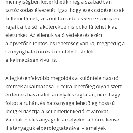
mennyiségben keseríthetik meg a szabadban 
tartózkodás élvezetét. Igaz, hogy ezek csípései csak 
kellemetlenek, viszont támadó és vérre szomjazó 
rajaik a belső lakóterekben is pokollá tehetik az 
életünket. Az ellenük való védekezés ezért 
alapvetően fontos, és lehetőség van rá, mégpedig a 
szúnyoghálókon és különféle füstölők 
alkalmazásán kívül is.
A legkézenfekvőbb megoldás a különféle riasztó 
krémek alkalmazása. E célra lehetőleg olyan szert 
érdemes használni, amelyik szagtalan, nem hagy 
foltot a ruhán, és hatóanyaga lehetőleg hosszú 
ideig elriasztja a kellemetlenkedő rovarokat. 
Vannak zselés anyagok, amelyeket a bőrre kenve 
illatanyaguk elpárologtatásával – amelyek 