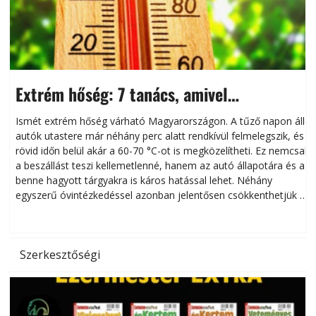
Extrém hőség: 7 tanács, amivel
megóvhatjuk autónkat a nyári károktól
Ismét extrém hőség várható Magyarországon. A tűző napon álló
autók utastere már néhány perc alatt rendkívül felmelegszik, és
rövid időn belül akár a 60-70 °C-ot is megközelítheti. Ez nemcsak
n
a beszállást teszi kellemetlenné, hanem az autó állapotára és a
benne hagyott tárgyakra is káros hatással lehet. Néhány
egyszerű óvintézkedéssel azonban jelentősen csökkenthetjük a
hőség káros hatásait.
l
Szerkesztőségi