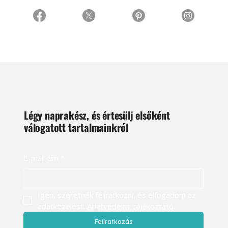
Légy naprakész, és értesülj elsőként
válogatott tartalmainkról
E-mail cím
*
Igen, szeretnék feliratkozni, és elfogadom az 
adatkezelést. 
Adatvédelmi tájékoztató
Feliratkozás