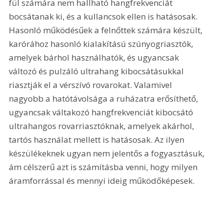
fül számára nem hallható hangfrekvenciát 
bocsátanak ki, és a kullancsok ellen is hatásosak. 
Hasonló működésűek a felnőttek számára készült, 
karórához hasonló kialakítású szúnyogriasztók, 
amelyek bárhol használhatók, és ugyancsak 
változó és pulzáló ultrahang kibocsátásukkal 
riasztják el a vérszívó rovarokat. Valamivel 
nagyobb a hatótávolsága a ruházatra erősíthető, 
ugyancsak váltakozó hangfrekvenciát kibocsátó 
ultrahangos rovarriasztóknak, amelyek akárhol, 
tartós használat mellett is hatásosak. Az ilyen 
készülékeknek ugyan nem jelentős a fogyasztásuk, 
ám célszerű azt is számításba venni, hogy milyen 
áramforrással és mennyi ideig működőképesek.