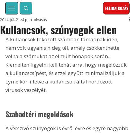
FELIRATKOZÁS
2014. júl. 21.
4 perc olvasás
Kullancsok, szúnyogok ellen
A kullancsok fokozott számban támadnak idén, 
nem volt ugyanis hideg tél, amely csökkenthette 
volna a számukat az elmúlt hónapok során. 
Kiemelten figyelni kell tehát arra, hogy megelőzzük 
a kullancscsípést, és ezzel együtt minimalizáljuk a 
Lyme kór, illetve a kullancsok által hordozott 
vírusok veszélyét.
Szabadtéri megoldások
A vérszívó szúnyogok is évről évre és egyre nagyobb 