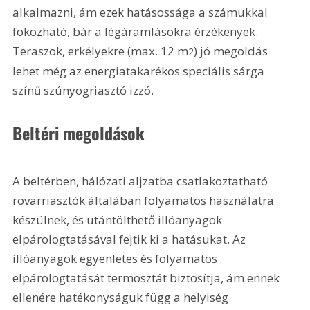
alkalmazni, ám ezek hatásossága a számukkal 
fokozható, bár a légáramlásokra érzékenyek. 
Teraszok, erkélyekre (max. 12 m
) jó megoldás 
2
lehet még az energiatakarékos speciális sárga 
színű szúnyogriasztó izzó.
Beltéri megoldások
A beltérben, hálózati aljzatba csatlakoztatható 
rovarriasztók általában folyamatos használatra 
készülnek, és utántölthető illóanyagok 
elpárologtatásával fejtik ki a hatásukat. Az 
illóanyagok egyenletes és folyamatos 
elpárologtatását termosztát biztosítja, ám ennek 
ellenére hatékonyságuk függ a helyiség 