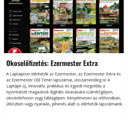
Okoselőfizetés: Ezermester Extra
A Laptapiron elérhetők az Ezermester, az Ezermester Extra és
az Ezermester Old Timer lapszámai, visszamenőleg is! A
Laptapir új, innovatív, praktikus és egyedi megoldás a
L
nyomtatott magazinok digitális olvasására számítógépen,
okostelefonon vagy táblagépen. Kényelmesen az otthonában,
útközben vagy nyaralás, pihenés alatt is elérhetők lapszámaink.
ú
Bárhol, bármikor, akár külföldön élve vagy dolgozva is
B
olvashatók az Ezermester lapszámai. A Laptapir kényelmes
megoldás, mert: – t