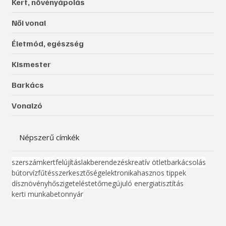
Kert, növényápolás
Női vonal
Életmód, egészség
Kismester
Barkács
Vonalzó
Népszerű címkék
szerszám
kert
felújítás
lakberendezés
kreatív ötlet
barkácsolás
bútor
víz
fűtés
szerkesztőség
elektronika
hasznos tippek
dísznövény
hőszigetelés
tető
megújuló energia
tisztítás
kerti munka
beton
nyár