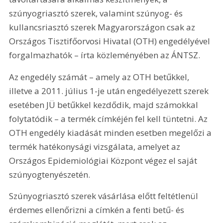
szúnyogriasztó szerek, valamint szúnyog- és 
kullancsriasztó szerek Magyarországon csak az 
Országos Tisztifőorvosi Hivatal (OTH) engedélyével 
forgalmazhatók – írta közleményében az ÁNTSZ.
Az engedély számát – amely az OTH betűkkel, 
illetve a 2011. július 1-je után engedélyezett szerek 
esetében JÜ betűkkel kezdődik, majd számokkal 
folytatódik – a termék címkéjén fel kell tüntetni. Az 
OTH engedély kiadását minden esetben megelőzi a 
termék hatékonysági vizsgálata, amelyet az 
Országos Epidemiológiai Központ végez el saját 
szúnyogtenyészetén.
Szúnyogriasztó szerek vásárlása előtt feltétlenül 
érdemes ellenőrizni a címkén a fenti betű- és 