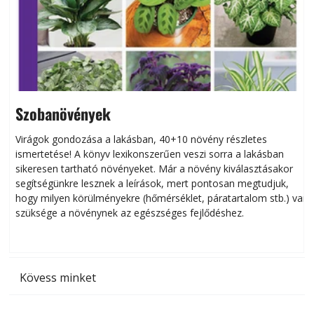
Szobanövények
Virágok gondozása a lakásban, 40+10 növény részletes
ismertetése! A könyv lexikonszerűen veszi sorra a lakásban
s
sikeresen tart­ha­tó növényeket. Már a növény kiválasztásakor
h
segítségünkre lesznek a leírások, mert pontosan megtudjuk,
k
hogy milyen körülményekre (hőmérséklet, páratartalom stb.) van
szüksége a növénynek az egészséges fejlődéshez.
t
Kövess minket