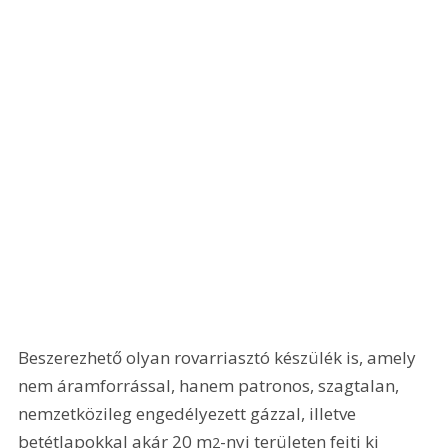
Beszerezhető olyan rovarriasztó készülék is, amely 
nem áramforrással, hanem patronos, szagtalan, 
nemzetközileg engedélyezett gázzal, illetve 
betétlapokkal akár 20 m
-nyi területen fejti ki 
2