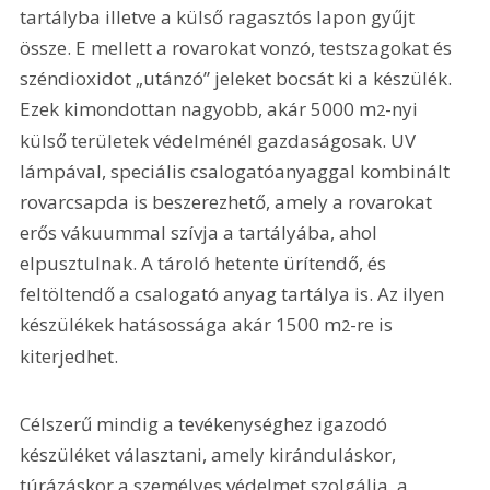
tartályba illetve a külső ragasztós lapon gyűjt 
össze. E mellett a rovarokat vonzó, testszagokat és 
széndioxidot „utánzó” jeleket bocsát ki a készülék. 
Ezek kimondottan nagyobb, akár 5000 m
-nyi 
2
külső területek védelménél gazdaságosak. UV 
lámpával, speciális csalogatóanyaggal kombinált 
rovarcsapda is beszerezhető, amely a rovarokat 
erős vákuummal szívja a tartályába, ahol 
elpusztulnak. A tároló hetente ürítendő, és 
feltöltendő a csalogató anyag tartálya is. Az ilyen 
készülékek hatásossága akár 1500 m
-re is 
2
kiterjedhet.
Célszerű mindig a tevékenységhez igazodó 
készüléket választani, amely kiránduláskor, 
túrázáskor a személyes védelmet szolgálja, a 