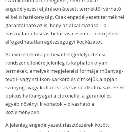
számkombináció meglétét, mert csak az 
engedélyezési eljáráson átesett terméktől várható 
el kellő hatékonyság. Csak engedélyezett terméknél 
garantálható az is, hogy az alkalmazása – a 
használati utasítás betartása esetén – nem jelent 
elfogadhatatlan egészségügyi kockázatot.
Az évtizedek óta jól bevált engedélyeztetési 
rendszer ellenére jelenleg is kaphatók olyan 
termékek, amelyek megjelenési formája műanyag-, 
textil- vagy szilikon-karkötő és címkéjük alapján 
szúnyog- vagy kullancsriasztásra alkalmasak. Ezek 
tipikus hatóanyagai a citronella, a geraniol és 
egyéb növényi kivonatok – olvasható a 
közleményben.
A jelenleg engedélyezett riasztószerek között 