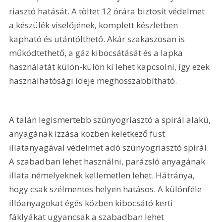
riasztó hatását. A töltet 12 órára biztosít védelmet 
a készülék viselőjének, komplett készletben 
kapható és utántölthető. Akár szakaszosan is 
működtethető, a gáz kibocsátását és a lapka 
használatát külön-külön ki lehet kapcsolni, így ezek 
használhatósági ideje meghosszabbítható.
A talán legismertebb szúnyogriasztó a spirál alakú, 
anyagának izzása közben keletkező füst 
illatanyagával védelmet adó szúnyogriasztó spirál. 
A szabadban lehet használni, parázsló anyagának 
illata némelyeknek kellemetlen lehet. Hátránya, 
hogy csak szélmentes helyen hatásos. A különféle 
illóanyagokat égés közben kibocsátó kerti 
fáklyákat ugyancsak a szabadban lehet 