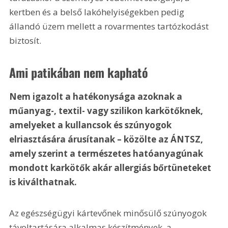
kertben és a belső lakóhelyiségekben pedig 
állandó üzem mellett a rovarmentes tartózkodást 
biztosít.
Ami patikában nem kapható
Nem igazolt a hatékonysága azoknak a 
műanyag-, textil- vagy szilikon karkötőknek, 
amelyeket a kullancsok és szúnyogok 
elriasztására árusítanak – közölte az ÁNTSZ, 
amely szerint a természetes hatóanyagúnak 
mondott karkötők akár allergiás bőrtüneteket 
is kiválthatnak.
Az egészségügyi kártevőnek minősülő szúnyogok 
távoltartására alkalmas készítmények, a 