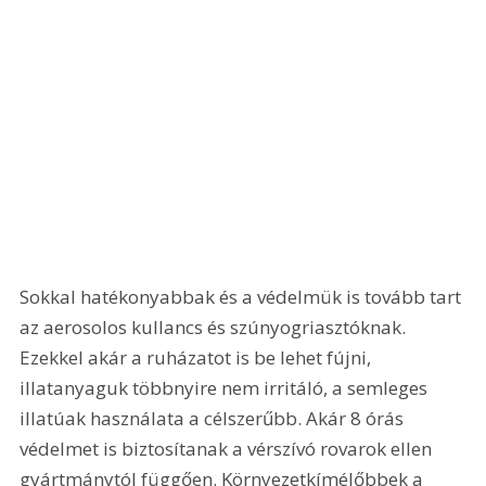
Sokkal hatékonyabbak és a védelmük is tovább tart 
az aerosolos kullancs és szúnyogriasztóknak. 
Ezekkel akár a ruházatot is be lehet fújni, 
illatanyaguk többnyire nem irritáló, a semleges 
illatúak használata a célszerűbb. Akár 8 órás 
védelmet is biztosítanak a vérszívó rovarok ellen 
gyártmánytól függően. Környezetkímélőbbek a 