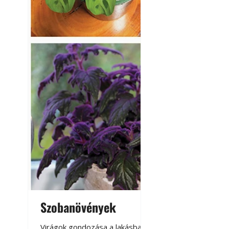
Szobanövények
Virágoskert: k
teraszon, laká
Virágok gondozása a lakásban,