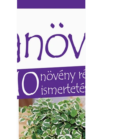
Ezermester lapszámai. A
Ezermester lapszámai
Laptapir kényelmes megoldás,
Laptapir kényelmes 
mert: – t
mert: – t