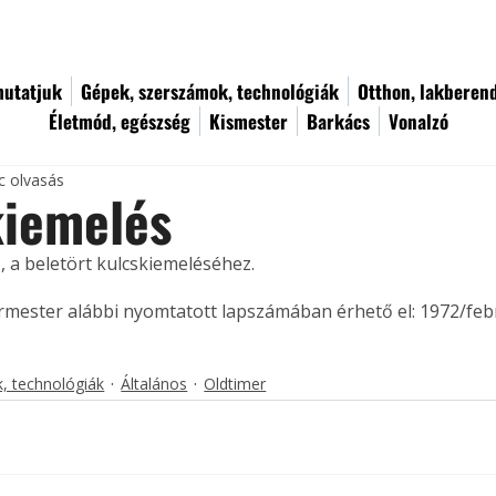
utatjuk
Gépek, szerszámok, technológiák
Otthon, lakberen
Életmód, egészség
Kismester
Barkács
Vonalzó
c olvasás
kiemelés
 a beletört kulcskiemeléséhez. 
ermester alábbi nyomtatott lapszámában érhető el: 1972/feb
, technológiák
Általános
Oldtimer