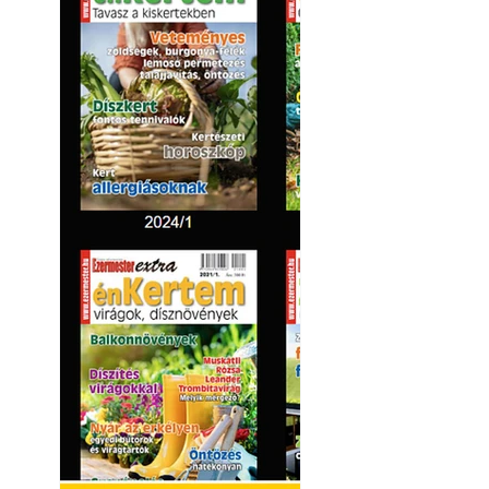
Kültéri hűtés: ho
a teraszt és a ker