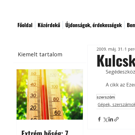
Főoldal
Közérdekű
Újdonságok, érdekességek
Bem
2009. máj. 31.
1 per
Kulcs
Kiemelt tartalom
Segédeszköz,
A cikk az Ez
szerszám
Gépek, szerszámok
Extrém hőség: 7