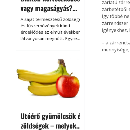
zárlatú zárr
vagy magaságyás?
zárbetétből é
Helytakarékos
Így többé nem
A saját termesztésű zöldségek
zárrendszer 
kertészkedés
és fűszernövények iránti
igényekhez,
érdeklődés az elmúlt években
látványosan megnőtt. Egyre
– a zárrends
többen szeretnék tudni, honnan
mennyisége, 
származik az élelmiszer az
asztalukra, miközben a
kertészkedés sokak számára
kikapcsolódást és feltöltődést
is jelent.
Utóérő gyümölcsök és
zöldségek – melyek