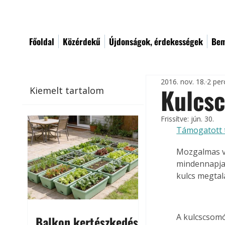
Főoldal
Közérdekű
Újdonságok, érdekességek
Bem
2016. nov. 18.
2 per
Kulcs
Kiemelt tartalom
Frissítve:
jún. 30.
Támogatott 
Mozgalmas vi
mindennapjai
kulcs megtal
A kulcscsomó
Balkon kertészkedés