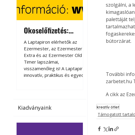
szolgálni, a
kimagaslóan 
palettáját t
tartalmazhat
Okoselőfizetés:
Okoselőfizetés
fogaskerekes
Ezermester Extra
bútorzárat.
A Laptapiron elérhetők az
A Laptapiron elérhető
Ezermester, az Ezermester
Ezermester, az Ezer
Extra és az Ezermester Old
Extra és az Ezermest
Timer lapszámai,
Timer lapszámai,
visszamenőleg is! A Laptapir új,
visszamenőleg is! A La
További info
innovatív, praktikus és egyedi
innovatív, praktikus 
zarbetet.hu 
megoldás a nyomtatott
megoldás a nyomtato
magazinok digitális olvasására
magazinok digitális o
A cikk az Ez
számítógépen, okostelefonon
számítógépen, okost
vagy táblagépen. Kényelmesen
vagy táblagépen. Ké
Kiadványaink
kreatív ötlet
az otthonában, útközben vagy
az otthonában, útköz
Támogatott tarta
nyaralás, pihenés alatt is
nyaralás, pihenés alat
elérhetők lapszámaink. Bárhol,
elérhetők lapszámaink
bármikor, akár külföldön élve
bármikor, akár külföld
vagy dolgozva is olvashatók az
vagy dolgozva is olv