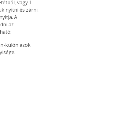
tétből, vagy 1 
k nyitni és zárni. 
yitja. A 
dni az 
ható:
ön-külön azok 
yisége.