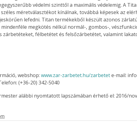
 legegyszerűbb védelmi szinttől a maximális védelemig. A Tit
széles méretválasztékot kínálnak, továbbá képesek az elér
eljeskörűen lefedni. Titan termékekből készült azonos zárlat
 mindenféle megkötés nélkül normál-, gombos-, vészfunkció
Együtt jobban megéri!
 zárbetéteket, félbetétet és felsőzárbetétet, valamint lakat
Bővebb információ itt!
k az
Együtt jobban megéri! A
mester
könyvek tetszőleges
er Old
párosítással kedvezményes
áron, 0 Ft postaköltséggel
ptapir új,
megrendelhetők!
rmáció, webshop: 
www.zar-zarbetet.hu/zarbetet 
e-mail: inf
és egyedi
Telefon: (+36-20) 342-5040
tt
lvasására
ermester alábbi nyomtatott lapszámában érhető el: 2016/no
elefonon
nyelmesen
ben vagy
lom
t is
. Bárhol,
ön élve
ashatók az