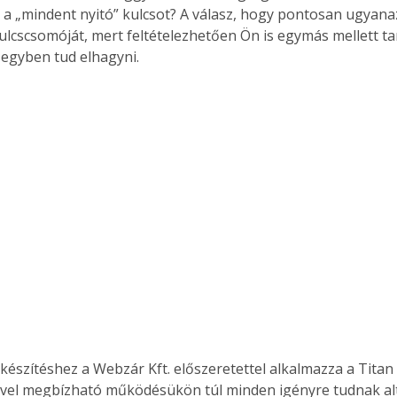
a „mindent nyitó” kulcsot? A válasz, hogy pontosan ugyana
ulcscsomóját, mert feltételezhetően Ön is egymás mellett tar
 egyben tud elhagyni. 
készítéshez a Webzár Kft. előszeretettel alkalmazza a Titan
ivel megbízható működésükön túl minden igényre tudnak alt