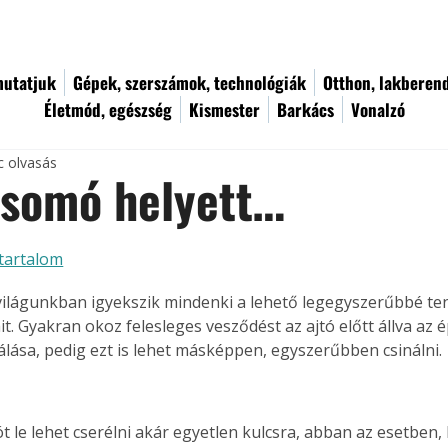
utatjuk
Gépek, szerszámok, technológiák
Otthon, lakberen
Életmód, egészség
Kismester
Barkács
Vonalzó
c olvasás
csomó helyett…
tartalom
lágunkban igyekszik mindenki a lehető legegyszerűbbé ten
t. Gyakran okoz felesleges vesződést az ajtó előtt állva az
álása, pedig ezt is lehet másképpen, egyszerűbben csinálni.
t le lehet cserélni akár egyetlen kulcsra, abban az esetben,