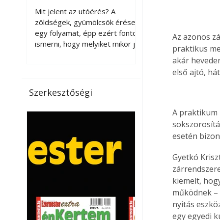
érnek tovább leszedés
Mit jelent az utóérés? A
után?
zöldségek, gyümölcsök érése
egy folyamat, épp ezért fontos
Az azonos zá
ismerni, hogy melyiket mikor jó
praktikus me
leszedni. Meg kell különböztetni
akár heveder
a gazdasági és a biológiai
első ajtó, há
érettséget. Például a
paradicsomot sokszor
Szerkesztőségi
gazdasági érettségben, azaz
félig éretten szedik le, ezután
A praktikum 
utaztatják hosszan, és még
sokszorosítá
pulton tartható kell legyen.
esetén bizon
Utóérik eközben, de nem lesz
olyan ízű, mint amit a saját
Gyetkó Krisz
kertünkben, biológiai
zárrendszere
érettségben szedünk le. Teljes
kiemelt, hogy
érettségben szedve nem
működnek – k
tárolható h
nyitás eszkö
egy egyedi k