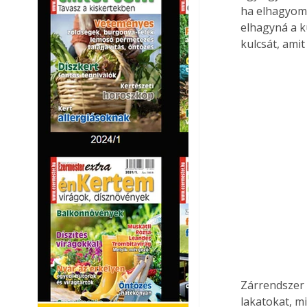
ha elhagyom 
elhagyná a k
kulcsát, amit
Zárrendszer 
lakatokat, m