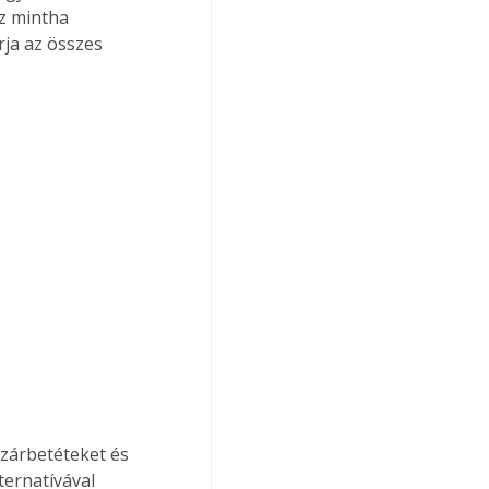
z mintha 
ja az összes 
 zárbetéteket és 
ernatívával 