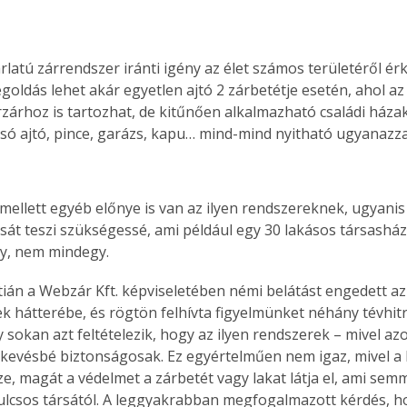
rlatú zárrendszer iránti igény az élet számos területéről ér
goldás lehet akár egyetlen ajtó 2 zárbetétje esetén, ahol az
zárhoz is tartozhat, de kitűnően alkalmazható családi házak
tsó ajtó, pince, garázs, kapu… mind-mind nyitható ugyanazzal
mellett egyéb előnye is van az ilyen rendszereknek, ugyanis 
sát teszi szükségessé, ami például egy 30 lakásos társasház 
y, nem mindegy.
tián a Webzár Kft. képviseletében némi belátást engedett az 
k hátterébe, és rögtön felhívta figyelmünket néhány tévhitre
 sokan azt feltételezik, hogy az ilyen rendszerek – mivel az
evésbé biztonságosak. Ez egyértelműen nem igaz, mivel a k
ze, magát a védelmet a zárbetét vagy lakat látja el, ami sem
ulcsos társától. A leggyakrabban megfogalmazott kérdés, ho