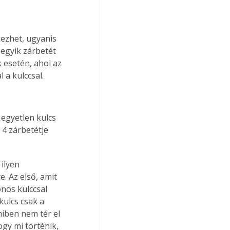
kezhet, ugyanis 
 egyik zárbetét 
 esetén, ahol az 
 a kulccsal.
egyetlen kulcs 
4 zárbetétje 
ilyen 
. Az első, amit 
onos kulccsal 
ulcs csak a 
miben nem tér el 
gy mi történik, 