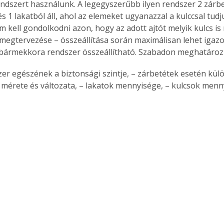
endszert használunk. A legegyszerűbb ilyen rendszer 2 zárbe
s 1 lakatból áll, ahol az elemeket ugyanazzal a kulccsal tudju
 kell gondolkodni azon, hogy az adott ajtót melyik kulcs is n
megtervezése – összeállítása során maximálisan lehet igazo
 bármekkora rendszer összeállítható. Szabadon meghatároz
zer egészének a biztonsági szintje, – zárbetétek esetén kül
mérete és változata, – lakatok mennyisége, – kulcsok menn