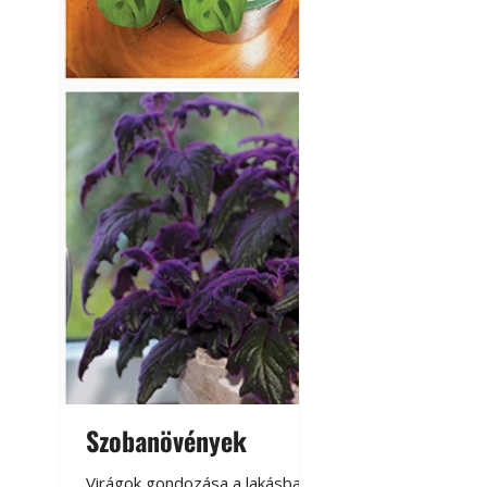
A modern épített k
Szobanövények
Virágoskert: k
teraszon, laká
Virágok gondozása a lakásban,