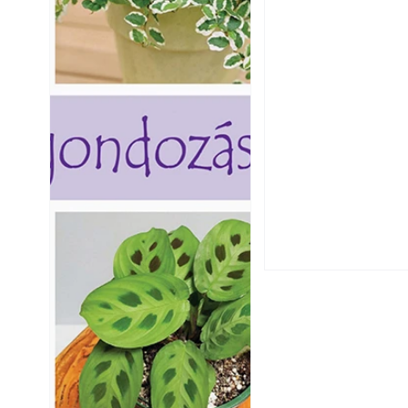
Hogyan válasszunk
fenntartható kert