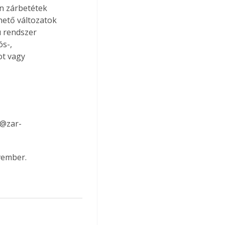
an zárbetétek 
hető változatok 
ú rendszer 
s-, 
ot vagy 
o@zar-
vember.