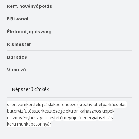
Kert, növényápolás
Női vonal
Életmód, egészség
Kismester
Barkács
Vonalzó
Népszerű címkék
szerszám
kert
felújítás
lakberendezés
kreatív ötlet
barkácsolás
bútor
víz
fűtés
szerkesztőség
elektronika
hasznos tippek
dísznövény
hőszigetelés
tető
megújuló energia
tisztítás
kerti munka
beton
nyár