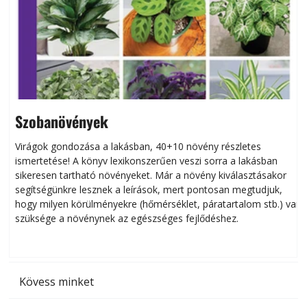
Szobanövények
Virágok gondozása a lakásban, 40+10 növény részletes
ismertetése! A könyv lexikonszerűen veszi sorra a lakásban
s
sikeresen tart­ha­tó növényeket. Már a növény kiválasztásakor
h
segítségünkre lesznek a leírások, mert pontosan megtudjuk,
k
hogy milyen körülményekre (hőmérséklet, páratartalom stb.) van
szüksége a növénynek az egészséges fejlődéshez.
t
Kövess minket