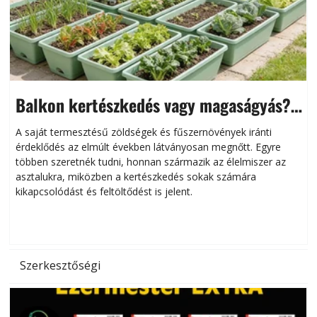
Balkon kertészkedés vagy magaságyás?
Helytakarékos kertészkedés
A saját termesztésű zöldségek és fűszernövények iránti
érdeklődés az elmúlt években látványosan megnőtt. Egyre
többen szeretnék tudni, honnan származik az élelmiszer az
l
asztalukra, miközben a kertészkedés sokak számára
kikapcsolódást és feltöltődést is jelent.
é
d
Szerkesztőségi