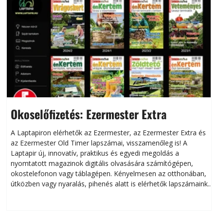
Okoselőfizetés: Ezermester Extra
A Laptapiron elérhetők az Ezermester, az Ezermester Extra és
az Ezermester Old Timer lapszámai, visszamenőleg is! A
Laptapir új, innovatív, praktikus és egyedi megoldás a
L
nyomtatott magazinok digitális olvasására számítógépen,
okostelefonon vagy táblagépen. Kényelmesen az otthonában,
útközben vagy nyaralás, pihenés alatt is elérhetők lapszámaink.
ú
Bárhol, bármikor, akár külföldön élve vagy dolgozva is
B
olvashatók az Ezermester lapszámai. A Laptapir kényelmes
megoldás, mert: – t