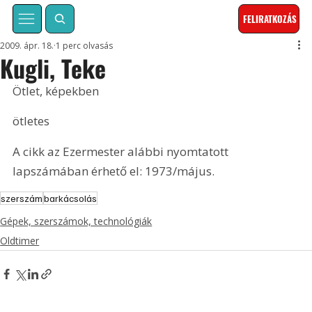
FELIRATKOZÁS
2009. ápr. 18.
1 perc olvasás
Kugli, Teke
Ötlet, képekben
ötletes
A cikk az Ezermester alábbi nyomtatott 
lapszámában érhető el: 1973/május.
szerszám
barkácsolás
Gépek, szerszámok, technológiák
Oldtimer