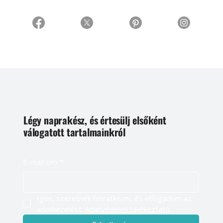
Légy naprakész, és értesülj elsőként
válogatott tartalmainkról
E-mail cím
*
Igen, szeretnék feliratkozni, és elfogadom az 
adatkezelést. 
Adatvédelmi tájékoztató