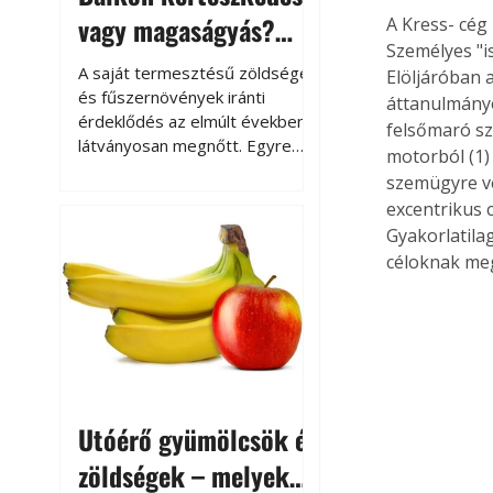
vagy magaságyás?
A Kress- cég
Személyes "i
Helytakarékos
A saját termesztésű zöldségek
Elöljáróban a
kertészkedés
és fűszernövények iránti
áttanulmányo
érdeklődés az elmúlt években
felsőmaró sz
látványosan megnőtt. Egyre
motorból (1)
többen szeretnék tudni, honnan
szemügyre vé
származik az élelmiszer az
excentrikus c
asztalukra, miközben a
Gyakorlatila
kertészkedés sokak számára
céloknak meg
kikapcsolódást és feltöltődést
is jelent.
Utóérő gyümölcsök és
zöldségek – melyek