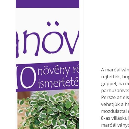
Ezermester lapszámai. A
Ezermester lapszámai
Laptapir kényelmes megoldás,
Laptapir kényelmes 
mert: – t
mert: – t
A maróállván
rejtették, h
géppel, ha mé
párhuzamveze
Persze az el
vehetjük a h
mozdulattal 
8-as villásk
maróállvány