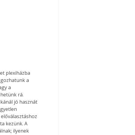
et plexiházba 
olgozhatunk a 
agy a 
hetünk rá. 
kánál jó hasznát 
gyetlen 
 előválasztáshoz 
ta kezünk. A 
nak; ilyenek 