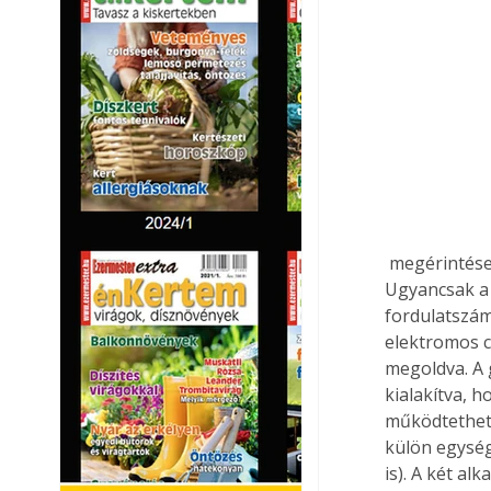
 megérintése is elegendő ahhoz, hogy a motor azonnal leálljon (Quick-Off gomb). 
Ugyancsak a 
fordulatszám
elektromos c
megoldva. A 
kialakítva, 
működtethetj
külön egység
is). A két a