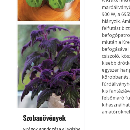
A Kress fels
maróállványb
900 W, a 695
hiányzik. Am
felfutást bi
befogópatron
miután a Kre
befogásával 
csiszoló, kö
kisebb drótk
egyszer hang
kőrobbanás, 
fúróállványh
kis fantáziá
felsőmaró fun
kihasználhat
amatőröknek 
Szobanövények
Virágoskert: k
teraszon, laká
Virágok gondozása a lakásban,