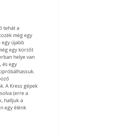
 tehát a 
rtozék még egy 
ő egy újabb 
 még egy körzőt 
erban helye van 
 és egy 
kipróbálhassuk. 
böző 
k. A Kress gépek 
olva (erre a 
 halljuk a 
n egy élénk 