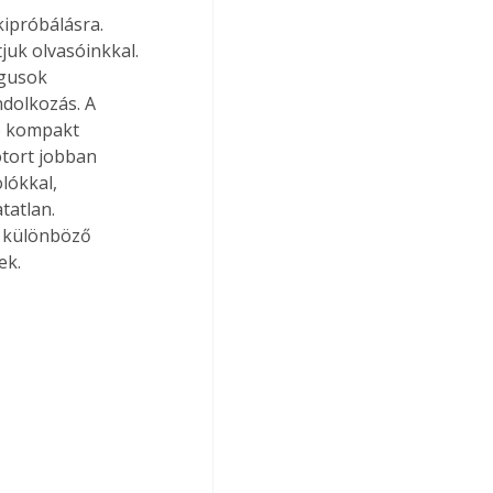
kipróbálásra. 
uk olvasóinkkal. 
ógusok 
dolkozás. A 
ó kompakt 
otort jobban 
lókkal, 
tatlan. 
A különböző 
ek.