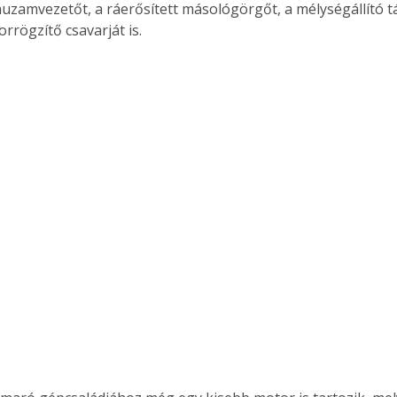
huzamvezetőt, a ráerősített másológörgőt, a mélységállító t
rrögzítő csavarját is. 