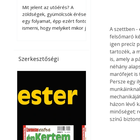
érnek tovább leszedés
Mit jelent az utóérés? A
után?
zöldségek, gyümölcsök érése
egy folyamat, épp ezért fontos
ismerni, hogy melyiket mikor jó
A szettben -
leszedni. Meg kell különböztetni
felsőmaró ké
a gazdasági és a biológiai
igen precíz 
érettséget. Például a
tartozék, a 
paradicsomot sokszor
Szerkesztőségi
is, amely a 
gazdasági érettségben, azaz
néhány alaps
félig éretten szedik le, ezután
marófejet is
utaztatják hosszan, és még
Persze egy i
pulton tartható kell legyen.
munkáinknak 
Utóérik eközben, de nem lesz
mechanikáját
olyan ízű, mint amit a saját
kertünkben, biológiai
házon lévő k
érettségben szedünk le. Teljes
minőséget; r
érettségben szedve nem
színű biztons
tárolható h