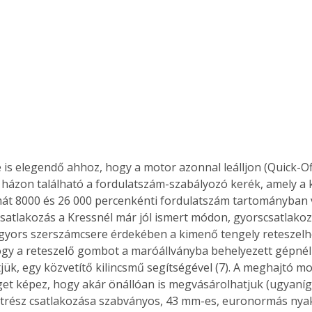
házon található a fordulatszám-szabályozó kerék, amely a 
át 8000 és 26 000 percenkénti fordulatszám tartományban vá
satlakozás a Kressnél már jól ismert módon, gyorscsatlakoz
gyors szerszámcsere érdekében a kimenő tengely reteszelhe
hogy a reteszelő gombot a maróállványba behelyezett gépnél 
ük, egy közvetítő kilincsmű segítségével (7). A meghajtó mo
et képez, hogy akár önállóan is megvásárolhatjuk (ugyaníg
lkatrész csatlakozása szabványos, 43 mm-es, euronormás nya