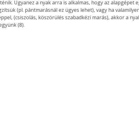
rténik. Ugyanez a nyak arra is alkalmas, hogy az alapgépet 
gzítsük (pl. pántmarásnál ez ügyes lehet), vagy ha valamilye
ppel, (csiszolás, köszörülés szabadkézi marás), akkor a ny
gyünk (8).  
Együtt jobban megéri!
Bővebb információ itt!
k az
Együtt jobban megéri! A
mester
könyvek tetszőleges
er Old
párosítással kedvezményes
áron, 0 Ft postaköltséggel
ptapir új,
megrendelhetők!
és egyedi
tt
lvasására
elefonon
nyelmesen
ben vagy
t is
. Bárhol,
ön élve
ashatók az