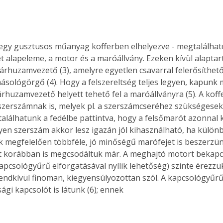
 egy gusztusos műanyag kofferben elhelyezve - megtalálható
t alapeleme, a motor és a maróállvány. Ezeken kívül alapta
párhuzamvezető (3), amelyre egyetlen csavarral felerősíthet
másológörgő (4). Hogy a felszereltség teljes legyen, kapunk
párhuzamvezető helyett tehető fel a maróállványra (5). A koff
zerszámnak is, melyek pl. a szerszámcseréhez szükségesek,
 találhatunk a fedélbe pattintva, hogy a felsőmarót azonnal 
lyen szerszám akkor lesz igazán jól kihasználható, ha külön
megfelelően többféle, jó minőségű marófejet is beszerzün
 korábban is megcsodáltuk már. A meghajtó motort bekapcs
apcsológyűrű elforgatásával nyílik lehetőség) szinte érezzük,
endkívül finoman, kiegyensúlyozottan szól. A kapcsológyűrű
ági kapcsolót is látunk (6); ennek 