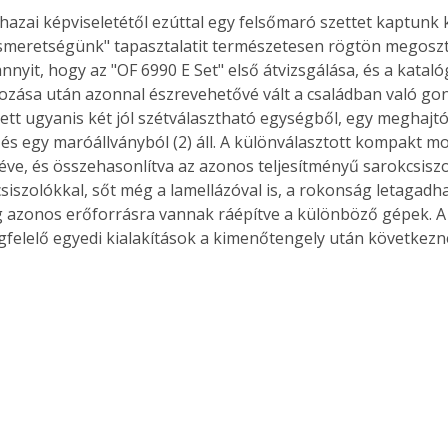
 hazai képviseletétől ezúttal egy felsőmaró szettet kaptunk 
smeretségünk" tapasztalatit természetesen rögtön megosztj
nnyit, hogy az "OF 6990 E Set" első átvizsgálása, és a katal
zása után azonnal észrevehetővé vált a családban való gon
ett ugyanis két jól szétválasztható egységből, egy meghajt
 és egy maróállványból (2) áll. A különválasztott kompakt m
ve, és összehasonlítva az azonos teljesítményű sarokcsiszo
siszolókkal, sőt még a lamellázóval is, a rokonság letagadha
g azonos erőforrásra vannak ráépítve a különböző gépek. 
felelő egyedi kialakítások a kimenőtengely után következn