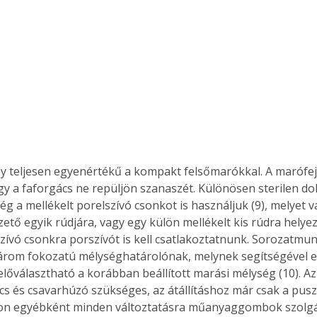
. A
megoldás,
y teljesen egyenértékű a kompakt felsőmarókkal. A marófej
ogy a faforgács ne repüljön szanaszét. Különösen sterilen d
g a mellékelt porelszívó csonkot is használjuk (9), melyet v
tő egyik rúdjára, vagy egy külön mellékelt kis rúdra helyez
szívó csonkra porszívót is kell csatlakoztatnunk. Sorozatmun
árom fokozatú mélységhatárolónak, melynek segítségével e
előválasztható a korábban beállított marási mélység (10). Az
ulcs és csavarhúzó szükséges, az átállításhoz már csak a pusz
on egyébként minden változtatásra műanyaggombok szolgál