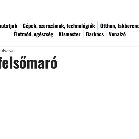
utatjuk
Gépek, szerszámok, technológiák
Otthon, lakberen
Életmód, egészség
Kismester
Barkács
Vonalzó
 olvasás
felsőmaró