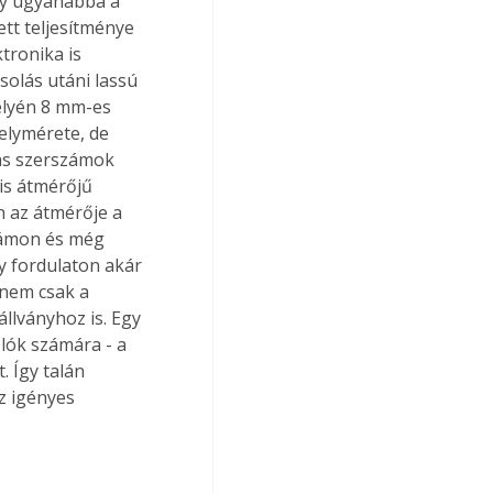
ly ugyanabba a 
tt teljesítménye 
tronika is 
olás utáni lassú 
elyén 8 mm-es 
elymérete, de 
ás szerszámok 
is átmérőjű 
n az átmérője a 
zámon és még 
y fordulaton akár 
nem csak a 
llványhoz is. Egy 
lók számára - a 
. Így talán 
z igényes 