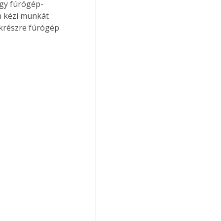
egy fúrógép-
n kézi munkát 
akrészre fúrógép 