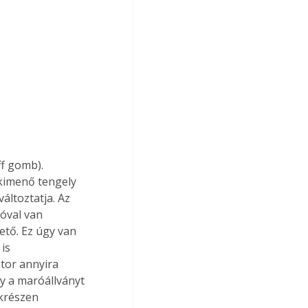
kimenő tengely 
ltoztatja. Az 
óval van 
tő. Ez úgy van 
is 
tor annyira 
y a maróállványt 
krészen 