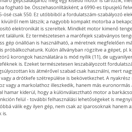
őmaró gépcsaládjához még egy kisebb motor is tartozik, me
a fogható be. Összehasonlításként; a 6990-es típusjelű felve
5-ösé csak 550. Ez utóbbiból a fordulatszám-szabályozó elek
i kívülről nem látszik; a nagyobb kompakt motorba a bekapcs
ztosító elektronikát is szereltek. Mindkét motor kimenő teng
t találunk. Ez természetesen a marófejek szabványos teng
ss gép önállóan is használható, a méretnek megfelelően m
is próbálkozhatunk. Külön állványban rögzítve a gépet, pl. k
szörű korongok használatára is mód nyílik (11), de ugyanilye
eféknek is. Ezeket természetesen leszabályozott fordulats
súlyozottan kis átmérővel szabad csak használni, mert nag
vagy a drótkefe szétrepülése is bekövetkezhet. A nyakrész 
oz vagy a markolathoz illeszkedik, hanem más euronormás á
val hamar kiderül, hogy a különválasztható motor a barkácso
kción felül - további felhasználási lehetőségeket is megnyit
óbbá válik egy ilyen gép, nem csak az iparosoknak hanem a
is. 
ertben,
Gyógyító növények: a
sban
természet kincsei az