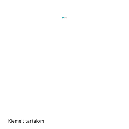
A varrógép és a varrás
Kiemelt tartalom