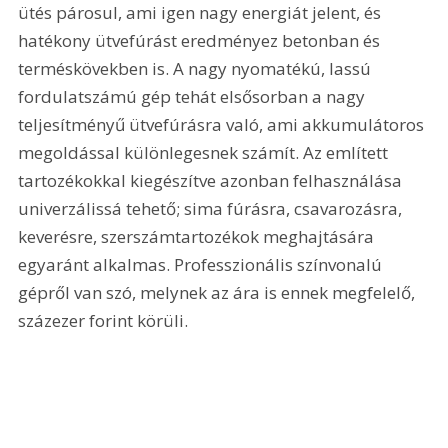
ütés párosul, ami igen nagy energiát jelent, és 
hatékony ütvefúrást eredményez betonban és 
terméskövekben is. A nagy nyomatékú, lassú 
fordulatszámú gép tehát elsősorban a nagy 
teljesítményű ütvefúrásra való, ami akkumulátoros 
megoldással különlegesnek számít. Az említett 
tartozékokkal kiegészítve azonban felhasználása 
univerzálissá tehető; sima fúrásra, csavarozásra, 
keverésre, szerszámtartozékok meghajtására 
egyaránt alkalmas. Professzionális színvonalú 
gépről van szó, melynek az ára is ennek megfelelő, 
százezer forint körüli.