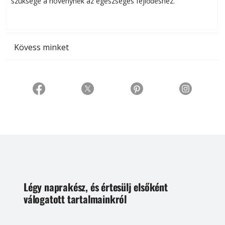
szüksége a növénynek az egészséges fejlődéshez.
t
Kövess minket
Légy naprakész, és értesülj elsőként
válogatott tartalmainkról