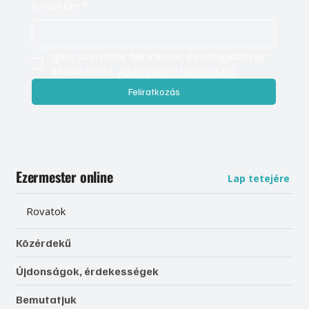
E-mail cím
*
Igen, szeretnék feliratkozni, és elfogadom az 
adatkezelést. 
Adatvédelmi tájékoztató
Feliratkozás
Ezermester online
Lap tetejére
Rovatok
Közérdekű
Újdonságok, érdekességek
Bemutatjuk