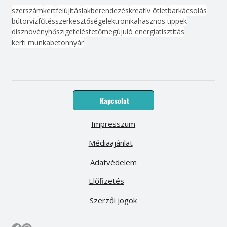
szerszám
kert
felújítás
lakberendezés
kreatív ötlet
barkácsolás
bútor
víz
fűtés
szerkesztőség
elektronika
hasznos tippek
dísznövény
hőszigetelés
tető
megújuló energia
tisztítás
kerti munka
beton
nyár
Kapcsolat
Impresszum
Médiaajánlat
Adatvédelem
Előfizetés
Szerzői jogok