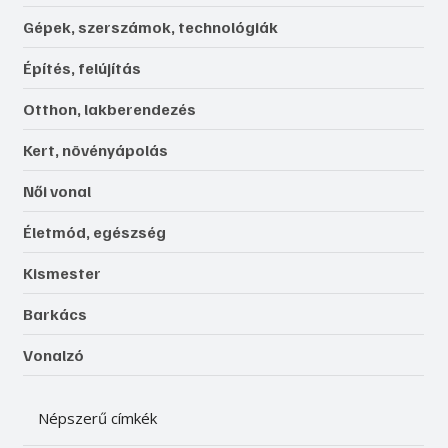
Gépek, szerszámok, technológiák
Építés, felújítás
Otthon, lakberendezés
Kert, növényápolás
Női vonal
Életmód, egészség
Kismester
Barkács
Vonalzó
Népszerű címkék