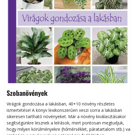
Szobanövények
Virágok gondozása a lakásban, 40+10 növény részletes
ismertetése! A könyv lexikonszerűen veszi sorra a lakásban
s
sikeresen tart­ha­tó növényeket. Már a növény kiválasztásakor
h
segítségünkre lesznek a leírások, mert pontosan megtudjuk,
k
hogy milyen körülményekre (hőmérséklet, páratartalom stb.) van