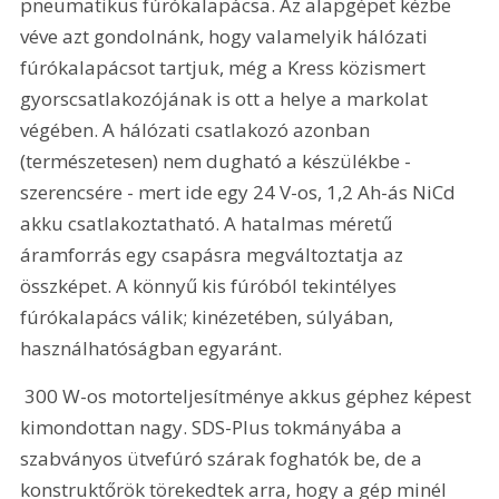
pneumatikus fúrókalapácsa. Az alapgépet kézbe 
véve azt gondolnánk, hogy valamelyik hálózati 
fúrókalapácsot tartjuk, még a Kress közismert 
gyorscsatlakozójának is ott a helye a markolat 
végében. A hálózati csatlakozó azonban 
(természetesen) nem dugható a készülékbe - 
szerencsére - mert ide egy 24 V-os, 1,2 Ah-ás NiCd 
akku csatlakoztatható. A hatalmas méretű 
áramforrás egy csapásra megváltoztatja az 
összképet. A könnyű kis fúróból tekintélyes 
fúrókalapács válik; kinézetében, súlyában, 
használhatóságban egyaránt.
 300 W-os motorteljesítménye akkus géphez képest 
kimondottan nagy. SDS-Plus tokmányába a 
szabványos ütvefúró szárak foghatók be, de a 
konstruktőrök törekedtek arra, hogy a gép minél 