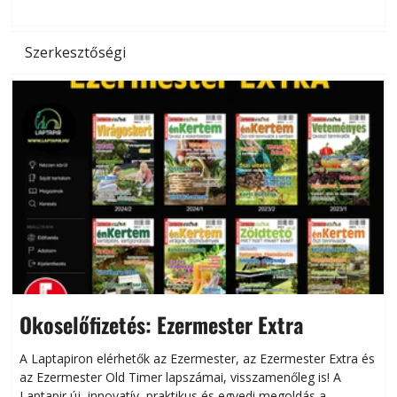
Szerkesztőségi
Okoselőfizetés: Ezermester Extra
A Laptapiron elérhetők az Ezermester, az Ezermester Extra és
az Ezermester Old Timer lapszámai, visszamenőleg is! A
Laptapir új, innovatív, praktikus és egyedi megoldás a
L