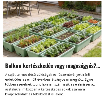
Balkon kertészkedés vagy magaságyás?
Helytakarékos kertészkedés
A saját termesztésű zöldségek és fűszernövények iránti
érdeklődés az elmúlt években látványosan megnőtt. Egyre
többen szeretnék tudni, honnan származik az élelmiszer az
l
asztalukra, miközben a kertészkedés sokak számára
kikapcsolódást és feltöltődést is jelent.
é
d