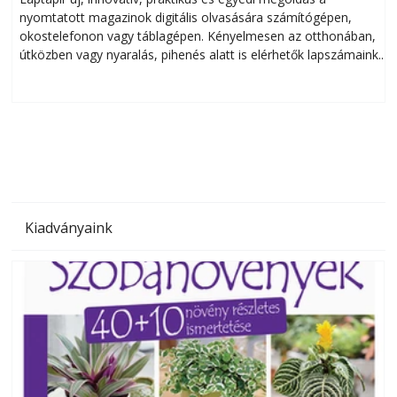
nyomtatott magazinok digitális olvasására számítógépen,
okostelefonon vagy táblagépen. Kényelmesen az otthonában,
útközben vagy nyaralás, pihenés alatt is elérhetők lapszámaink.
ú
Bárhol, bármikor, akár külföldön élve vagy dolgozva is
B
olvashatók az Ezermester lapszámai. A Laptapir kényelmes
megoldás, mert: – t
Kiadványaink