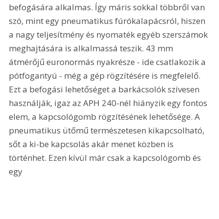
befogására alkalmas. Így máris sokkal többről van 
szó, mint egy pneumatikus fúrókalapácsról, hiszen 
a nagy teljesítmény és nyomaték egyéb szerszámok 
meghajtására is alkalmassá teszik. 43 mm 
átmérőjű euronormás nyakrésze - ide csatlakozik a 
pótfogantyú - még a gép rögzítésére is megfelelő. 
Ezt a befogási lehetőséget a barkácsolók szívesen 
használják, igaz az APH 240-nél hiányzik egy fontos 
elem, a kapcsológomb rögzítésének lehetősége. A 
pneumatikus ütőmű természetesen kikapcsolható, 
sőt a ki-be kapcsolás akár menet közben is 
történhet. Ezen kívül már csak a kapcsológomb és 
egy 