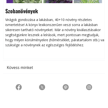
Szobanövények
Virágok gondozása a lakásban, 40+10 növény részletes
ismertetése! A könyv lexikonszerűen veszi sorra a lakásban
s
sikeresen tart­ha­tó növényeket. Már a növény kiválasztásakor
h
segítségünkre lesznek a leírások, mert pontosan megtudjuk,
k
hogy milyen körülményekre (hőmérséklet, páratartalom stb.) van
szüksége a növénynek az egészséges fejlődéshez.
t
Kövess minket