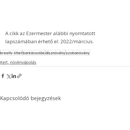
A cikk az Ezermester alábbi nyomtatott 
lapszámában érhető el: 2022/március.
kreatív ötlet
barkácsolás
dísznövény
szobanövény
Kert, növényápolás
Kapcsolódó bejegyzések