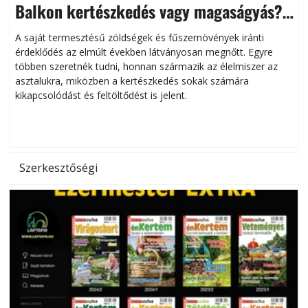
Balkon kertészkedés vagy magaságyás?
Helytakarékos kertészkedés
A saját termesztésű zöldségek és fűszernövények iránti
érdeklődés az elmúlt években látványosan megnőtt. Egyre
többen szeretnék tudni, honnan származik az élelmiszer az
l
asztalukra, miközben a kertészkedés sokak számára
kikapcsolódást és feltöltődést is jelent.
é
d
Szerkesztőségi