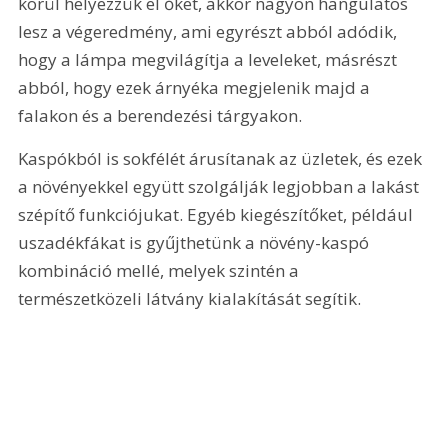
körül helyezzük el őket, akkor nagyon hangulatos 
lesz a végeredmény, ami egyrészt abból adódik, 
hogy a lámpa megvilágítja a leveleket, másrészt 
abból, hogy ezek árnyéka megjelenik majd a 
falakon és a berendezési tárgyakon.
Kaspókból is sokfélét árusítanak az üzletek, és ezek 
a növényekkel együtt szolgálják legjobban a lakást 
szépítő funkciójukat. Egyéb kiegészítőket, például 
uszadékfákat is gyűjthetünk a növény-kaspó 
kombináció mellé, melyek szintén a 
természetközeli látvány kialakítását segítik.