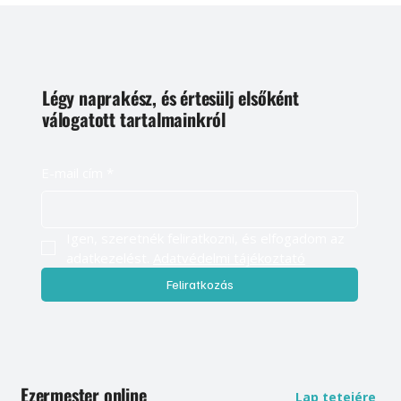
Légy naprakész, és értesülj elsőként
válogatott tartalmainkról
E-mail cím
*
Igen, szeretnék feliratkozni, és elfogadom az 
adatkezelést. 
Adatvédelmi tájékoztató
Feliratkozás
Ezermester online
Lap tetejére