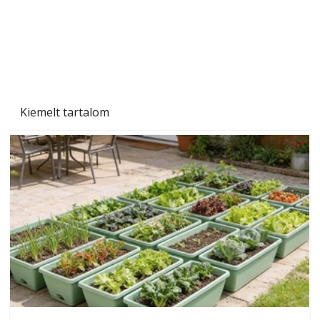
Szárazság a kertben – az aszály hatása a
növényekre és a védekezés lehetőségei
Kiemelt tartalom