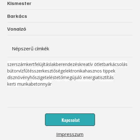
Kismester
Barkács
Vonalzó
Népszerű címkék
szerszám
kert
felújítás
lakberendezés
kreatív ötlet
barkácsolás
bútor
víz
fűtés
szerkesztőség
elektronika
hasznos tippek
dísznövény
hőszigetelés
tető
megújuló energia
tisztítás
kerti munka
beton
nyár
Kapcsolat
Impresszum