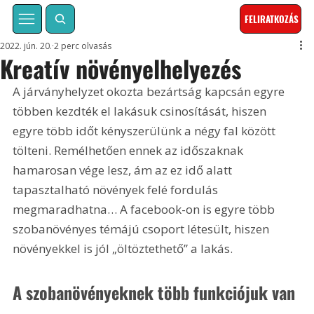
FELIRATKOZÁS
2022. jún. 20.
2 perc olvasás
Kreatív növényelhelyezés
A járványhelyzet okozta bezártság kapcsán egyre 
többen kezdték el lakásuk csinosítását, hiszen 
egyre több időt kényszerülünk a négy fal között 
tölteni. Remélhetően ennek az időszaknak 
hamarosan vége lesz, ám az ez idő alatt 
tapasztalható növények felé fordulás 
megmaradhatna… A facebook-on is egyre több 
szobanövényes témájú csoport létesült, hiszen 
növényekkel is jól „öltöztethető” a lakás.
A szobanövényeknek több funkciójuk van