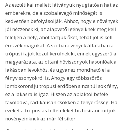
Az esztétikai mellett látványuk nyugtatóan hat az 
emberekre, de a szobalevegő minőségét is 
kedvezően befolyásolják. Ahhoz, hogy e növények 
jól nézzenek ki, az alapvető igényeiknek meg kell 
feleljen a hely, ahol tartjuk őket, tehát jól is kell 
érezzék magukat. A szobanövények általában a 
trópusi fajok közül kerülnek ki, ennek egyszerű a 
magyarázata, az ottani hőviszonyok hasonlóak a 
lakásban levőkhöz, és ugyanez mondható el a 
fényviszonyokról is. Ahogy egy többszörös 
lombkoronájú trópusi erdőben sincs túl sok fény, 
ez a lakásra is igaz. Hiszen az ablaktól befelé 
távolodva, radikálisan csökken a fényerősség. Ha 
ezeket a trópusias feltételeket biztosítani tudjuk 
növényeinknek az már fél siker.