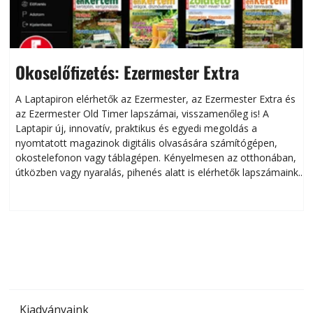
Okoselőfizetés: Ezermester Extra
A Laptapiron elérhetők az Ezermester, az Ezermester Extra és
az Ezermester Old Timer lapszámai, visszamenőleg is! A
Laptapir új, innovatív, praktikus és egyedi megoldás a
L
nyomtatott magazinok digitális olvasására számítógépen,
okostelefonon vagy táblagépen. Kényelmesen az otthonában,
útközben vagy nyaralás, pihenés alatt is elérhetők lapszámaink.
ú
Bárhol, bármikor, akár külföldön élve vagy dolgozva is
B
olvashatók az Ezermester lapszámai. A Laptapir kényelmes
megoldás, mert: – t
Kiadványaink