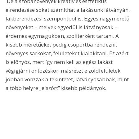
 De a szobanövények kreatív és esztétikus 
elrendezése sokat számíthat a lakásunk látványán, 
lakberendezési szempontból is. Egyes nagyméretű 
növényeket – melyek egyedül is látványosak – 
érdemes egymagukban, szoliterként tartani. A 
kisebb méretűeket pedig csoportba rendezni, 
növényes sarkokat, felületeket kialakítani. Ez azért 
is előnyös, mert így nem kell az egész lakást 
végigjárni öntözéskor, másrészt e zöldfelületek 
jobban vonzzák a tekintetet, látványosabbak, mint 
a több helyre „elszórt” kisebb példányok.