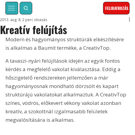
FELIRATKOZÁS
2013. aug. 8.
2 perc olvasás
Kreatív felújítás
Modern és hagyományos struktúrák elkészítésére 
is alkalmas a Baumit terméke, a CreativTop.
A tavaszi-nyári felújítások idején az egyik fontos 
kérdés a megfelelő vakolat kiválasztása. Eddig a 
hőszigetelő rendszereken jellemzően a már 
hagyományosnak mondható dörzsölt és kapart 
struktúrájú vakolatokat alkalmaztuk. A CreativTop 
színes, vödrös, előkevert vékony vakolat azonban 
kreatív, a szokottnál izgalmasabb felületek 
megvalósítására is alkalmas.