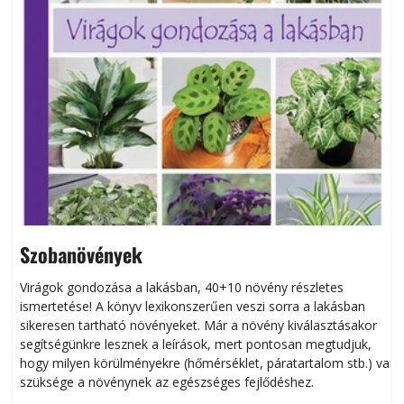
Szobanövények
Virágok gondozása a lakásban, 40+10 növény részletes
ismertetése! A könyv lexikonszerűen veszi sorra a lakásban
s
sikeresen tart­ha­tó növényeket. Már a növény kiválasztásakor
h
segítségünkre lesznek a leírások, mert pontosan megtudjuk,
k
hogy milyen körülményekre (hőmérséklet, páratartalom stb.) van
szüksége a növénynek az egészséges fejlődéshez.