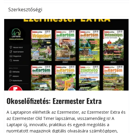
Szerkesztőségi
Okoselőfizetés: Ezermester Extra
A Laptapiron elérhetők az Ezermester, az Ezermester Extra és
az Ezermester Old Timer lapszámai, visszamenőleg is! A
Laptapir új, innovatív, praktikus és egyedi megoldás a
L
nyomtatott magazinok digitális olvasására számítógépen,