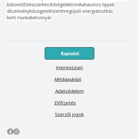
bútor
víz
fűtés
szerkesztőség
elektronika
hasznos tippek
dísznövény
hőszigetelés
tető
megújuló energia
tisztítás
kerti munka
beton
nyár
Kapcsolat
Impresszum
Médiaajánlat
Adatvédelem
Előfizetés
Szerzői jogok