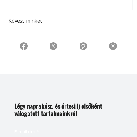
t
Kövess minket
Légy naprakész, és értesülj elsőként
válogatott tartalmainkról
E-mail cím
*