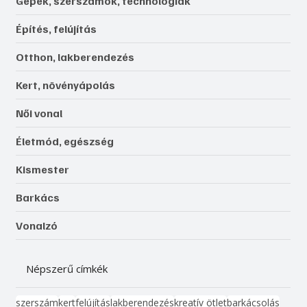
Gépek, szerszámok, technológiák
Építés, felújítás
Otthon, lakberendezés
Kert, növényápolás
Női vonal
Életmód, egészség
Kismester
Barkács
Vonalzó
Népszerű címkék
szerszám
kert
felújítás
lakberendezés
kreatív ötlet
barkácsolás