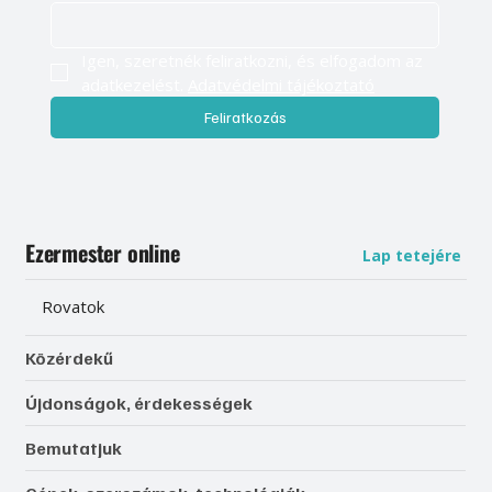
Igen, szeretnék feliratkozni, és elfogadom az 
adatkezelést. 
Adatvédelmi tájékoztató
Feliratkozás
Ezermester online
Lap tetejére
Rovatok
Közérdekű
Újdonságok, érdekességek
Bemutatjuk