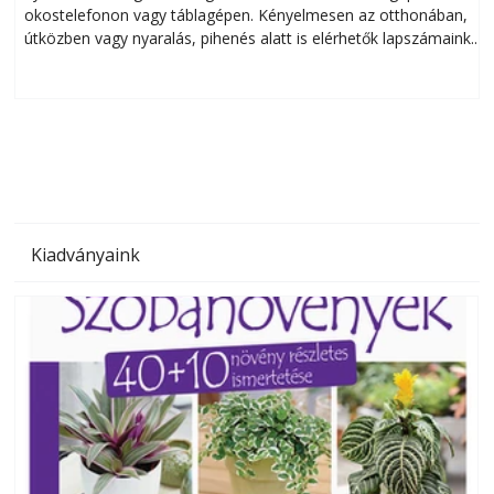
okostelefonon vagy táblagépen. Kényelmesen az otthonában,
útközben vagy nyaralás, pihenés alatt is elérhetők lapszámaink.
ú
Bárhol, bármikor, akár külföldön élve vagy dolgozva is
B
olvashatók az Ezermester lapszámai. A Laptapir kényelmes
megoldás, mert: – t
Kiadványaink