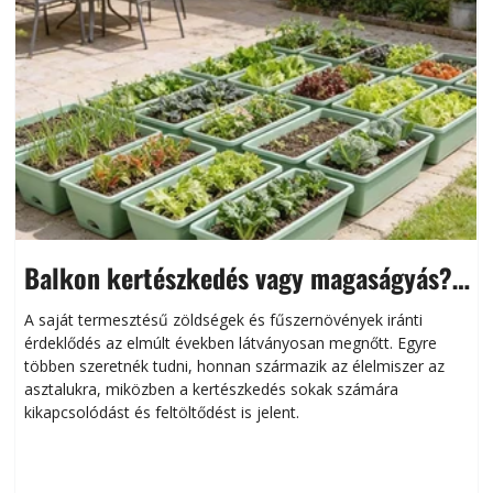
Balkon kertészkedés vagy magaságyás?
Helytakarékos kertészkedés
A saját termesztésű zöldségek és fűszernövények iránti
érdeklődés az elmúlt években látványosan megnőtt. Egyre
többen szeretnék tudni, honnan származik az élelmiszer az
l
asztalukra, miközben a kertészkedés sokak számára
kikapcsolódást és feltöltődést is jelent.
é
d