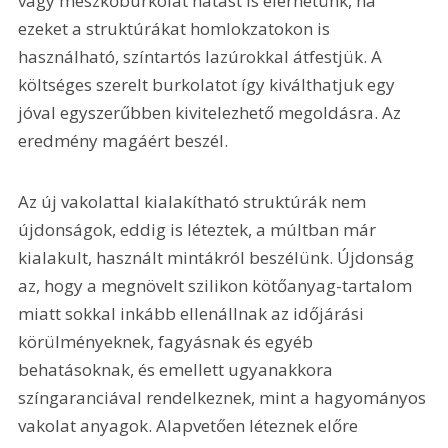
vagy mészkőburkolat hatást is elérhetünk, ha 
ezeket a struktúrákat homlokzatokon is 
használható, színtartós lazúrokkal átfestjük. A 
költséges szerelt burkolatot így kiválthatjuk egy 
jóval egyszerűbben kivitelezhető megoldásra. Az 
eredmény magáért beszél.
Az új vakolattal kialakítható struktúrák nem 
újdonságok, eddig is léteztek, a múltban már 
kialakult, használt mintákról beszélünk. Újdonság 
az, hogy a megnövelt szilikon kötőanyag-tartalom 
miatt sokkal inkább ellenállnak az időjárási 
körülményeknek, fagyásnak és egyéb 
behatásoknak, és emellett ugyanakkora 
színgaranciával rendelkeznek, mint a hagyományos 
vakolat anyagok. Alapvetően léteznek előre 