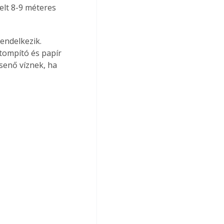
elt 8-9 méteres 
tompító és papír 
csenő víznek, ha 