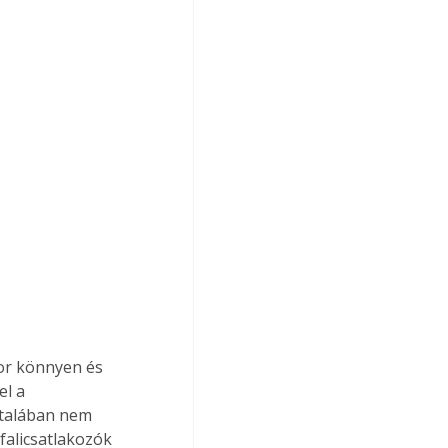
or könnyen és 
l a 
ltalában nem 
falicsatlakozók 