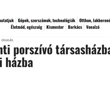
utatjuk
Gépek, szerszámok, technológiák
Otthon, lakberen
Életmód, egészség
Kismester
Barkács
Vonalzó
c olvasás
ti porszívó társasházb
i házba