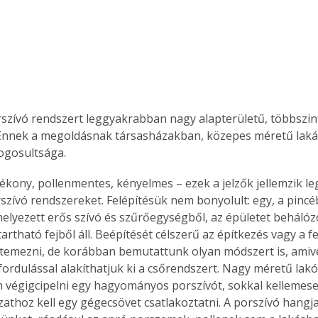
szívó rendszert leggyakrabban nagy alapterületű, többszi
 Ennek a megoldásnak társasházakban, közepes méretű laká
ogosultsága.
ékony, pollenmentes, kényelmes – ezek a jelzők jellemzik le
szívó rendszereket. Felépítésük nem bonyolult: egy, a pincé
helyezett erős szívó és szűrőegységből, az épületet beháló
artható fejből áll. Beépítését célszerű az építkezés vagy a fe
temezni, de korábban bemutattunk olyan módszert is, amive
lfordulással alakíthatjuk ki a csőrendszert. Nagy méretű lak
 végigcipelni egy hagyományos porszívót, sokkal kellemes
ljzathoz kell egy gégecsövet csatlakoztatni. A porszívó hangj