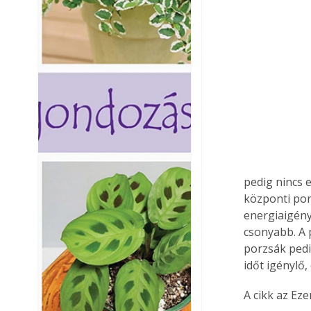
pedig nincs e
központi por
energiaigény
csonyabb. A 
porzsák pedi
időt igénylő
A cikk az Ez