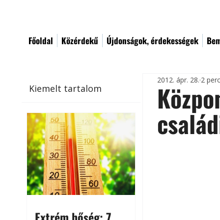
Főoldal
Közérdekű
Újdonságok, érdekességek
Bem
2012. ápr. 28.
2 per
Közpon
Kiemelt tartalom
család
Extrém hőség: 7