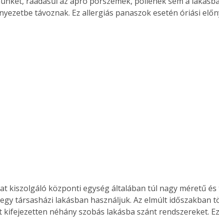
ünket, ráadásul az apró porszemek, pollenek sem a lakásba 
yezetbe távoznak. Ez allergiás panaszok esetén óriási előn
at kiszolgáló központi egység általában túl nagy méretű és 
egy társasházi lakásban használjuk. Az elmúlt időszakban tö
t kifejezetten néhány szobás lakásba szánt rendszereket. E