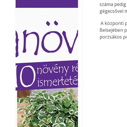
száma pedig 
Ezermester lapszámai. A
Ezermester lapszámai
gégecsővel 
Laptapir kényelmes megoldás,
Laptapir kényelmes 
mert: – t
mert: – t
 A központi porszívó szívóegysége porszórt, lakkozott műanyag házzal rendelkezik. 
Belsejében p
porzsákos por