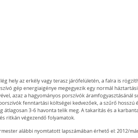
lég hely az erkély vagy terasz járófelületén, a falra is rögzíth
szívó gép energiaigénye megegyezik egy normál háztartási
ével, azaz a hagyományos porszívók áramfogyasztásánál so
porszívók fenntartási költségei kedvezőek, a szűrő hosszú é
g átlagosan 3-6 havonta telik meg. A takarítás és a karbant
, és ritkán végezendő folyamatok.
ermester alábbi nyomtatott lapszámában érhető el: 2012/már