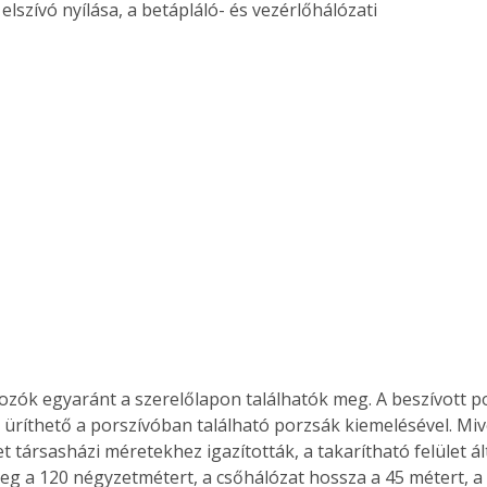
elszívó nyílása, a betápláló- és vezérlőhálózati 
Együtt jobban megéri!
Bővebb információ itt!
k az
Együtt jobban megéri! A
mester
könyvek tetszőleges
er Old
párosítással kedvezményes
áron, 0 Ft postaköltséggel
ptapir új,
megrendelhetők!
és egyedi
tt
lvasására
elefonon
nyelmesen
ben vagy
ozók egyaránt a szerelőlapon találhatók meg. A beszívott p
t is
 üríthető a porszívóban található porzsák kiemelésével. Mive
. Bárhol,
t társasházi méretekhez igazították, a takarítható felület á
ön élve
eg a 120 négyzetmétert, a csőhálózat hossza a 45 métert, a 
ashatók az