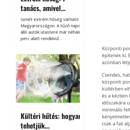
tanács, amivel
megóvhatjuk
Ismét extrém hőség várható
autónkat a nyári
Magyarországon. A tűző napon
álló autók utastere már néhány
károktól
perc alatt rendkívül
felmelegszik, és rövid időn belül
Központi por
akár a 60-70 °C-ot is
építenek ki.
megközelítheti. Ez nemcsak a
azonban létj
beszállást teszi kellemetlenné,
hanem az autó állapotára és a
Csendes, hat
benne hagyott tárgyakra is
központi por
káros hatással lehet. Néhány
kültérben el
egyszerű óvintézkedéssel
és a kézben t
azonban jelentősen
csökkenthetjük a hőség káros
időszakára ü
hatásait.
minimális fe
Kültéri hűtés: hogyan
kényelmetlen
tehetjük
csak a fali a