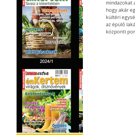
mindazokat a
hogy akár eg
kültéri egys
az épülő laká
központi por