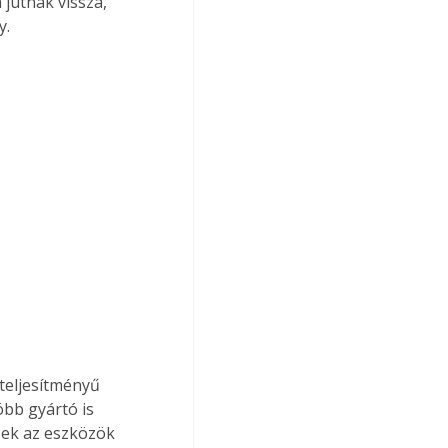
jutnak vissza, 
y.
teljesítményű 
bb gyártó is 
zek az eszközök 