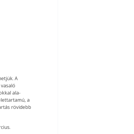
etjük. A 
 vasaló 
kkal ala­
lettartamú, a 
artás rövidebb 
cius.