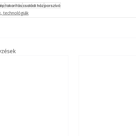
gép
takarítás
családi ház
porszívó
, technológiák
yzések
ertben,
Gyógyító növények: a
sban
természet kincsei az