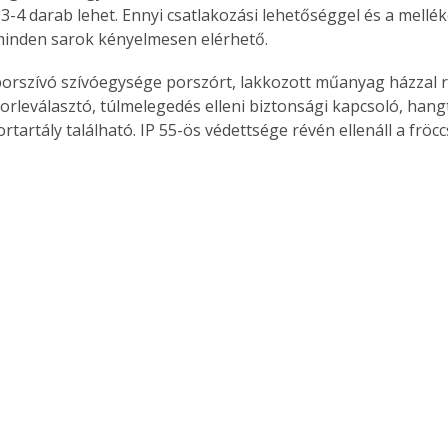
3-4 darab lehet. Ennyi csatlakozási lehetőséggel és a mellék
. A
minden sarok kényelmesen elérhető.
megoldás,
orleválasztó, túl­melegedés elleni biztonsági kapcsoló, hang
tartály található. IP 55-ös védettsége révén ellenáll a fröc