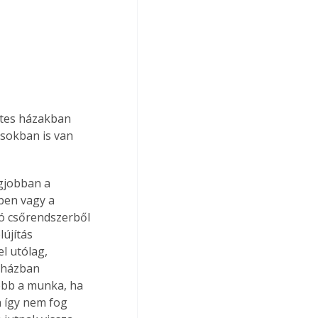
ntes házakban 
sokban is van 
gjobban a 
ben vagy a 
zó csőrendszerből 
lújítás 
l utólag, 
óházban 
ebb a munka, ha 
a így nem fog 