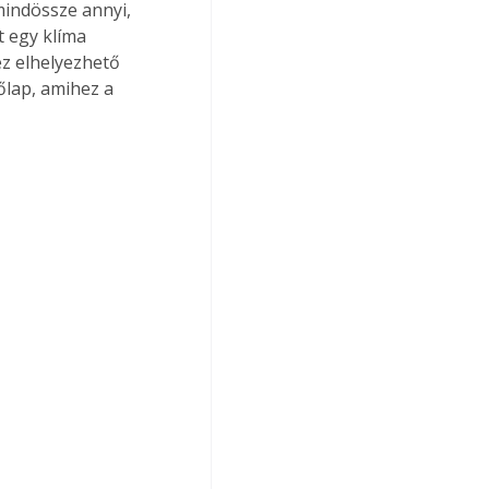
mindössze annyi, 
t egy klíma 
z elhelyezhető 
őlap, amihez a 