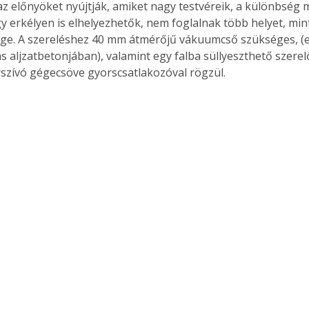
z előnyöket nyújtják, amiket nagy testvéreik, a különbség 
y erkélyen is elhelyezhetők, nem foglalnak több helyet, min
ége. A szereléshez 40 mm átmérőjű vákuumcső szükséges, (e
s aljzatbetonjában), valamint egy falba süllyeszthető szerel
szívó gégecsöve gyorscsatlakozóval rögzül.