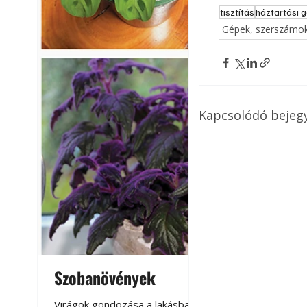
tisztítás
háztartási 
Gépek, szerszámok
Kapcsolódó bejeg
Szobanövények
Virágoskert: k
teraszon, laká
Virágok gondozása a lakásban,