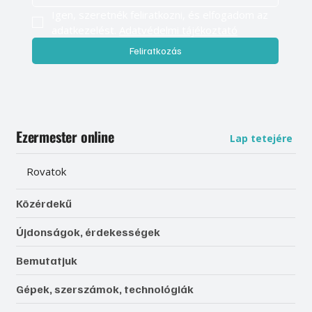
Igen, szeretnék feliratkozni, és elfogadom az 
adatkezelést. 
Adatvédelmi tájékoztató
Feliratkozás
Ezermester online
Lap tetejére
Rovatok
Közérdekű
Újdonságok, érdekességek
Bemutatjuk
Gépek, szerszámok, technológiák