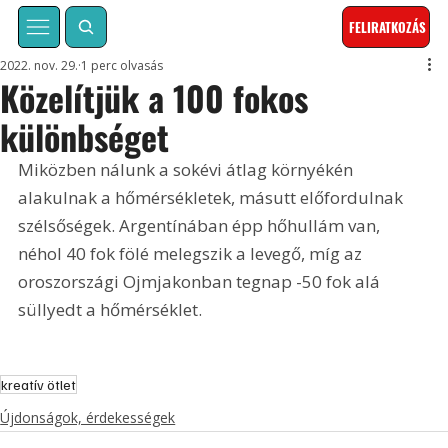
FELIRATKOZÁS
2022. nov. 29.
1 perc olvasás
Közelítjük a 100 fokos
különbséget
Miközben nálunk a sokévi átlag környékén 
alakulnak a hőmérsékletek, másutt előfordulnak 
szélsőségek. Argentínában épp hőhullám van, 
néhol 40 fok fölé melegszik a levegő, míg az 
oroszországi Ojmjakonban tegnap -50 fok alá 
süllyedt a hőmérséklet.
kreatív ötlet
Újdonságok, érdekességek