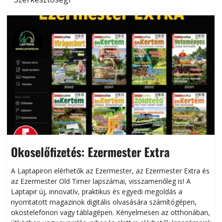
Okoselőfizetés: Ezermester Extra
A Laptapiron elérhetők az Ezermester, az Ezermester Extra és
az Ezermester Old Timer lapszámai, visszamenőleg is! A
Laptapir új, innovatív, praktikus és egyedi megoldás a
L
nyomtatott magazinok digitális olvasására számítógépen,
okostelefonon vagy táblagépen. Kényelmesen az otthonában,