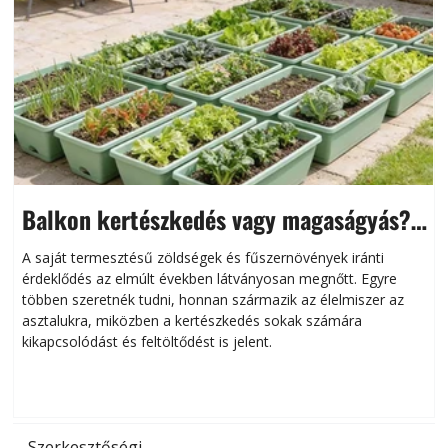
Balkon kertészkedés vagy magaságyás?
Helytakarékos kertészkedés
A saját termesztésű zöldségek és fűszernövények iránti
érdeklődés az elmúlt években látványosan megnőtt. Egyre
többen szeretnék tudni, honnan származik az élelmiszer az
l
asztalukra, miközben a kertészkedés sokak számára
kikapcsolódást és feltöltődést is jelent.
é
d
Szerkesztőségi