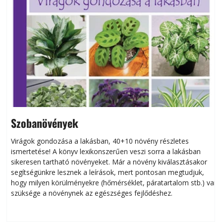
Szobanövények
Virágok gondozása a lakásban, 40+10 növény részletes
ismertetése! A könyv lexikonszerűen veszi sorra a lakásban
s
sikeresen tart­ha­tó növényeket. Már a növény kiválasztásakor
h
segítségünkre lesznek a leírások, mert pontosan megtudjuk,
k
hogy milyen körülményekre (hőmérséklet, páratartalom stb.) van
szüksége a növénynek az egészséges fejlődéshez.
t