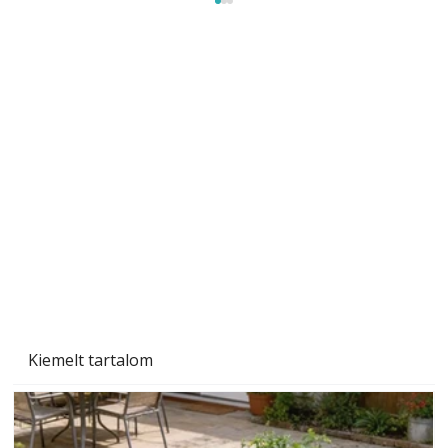
Széndioxid temető az Északi-tengeren
Kiemelt tartalom