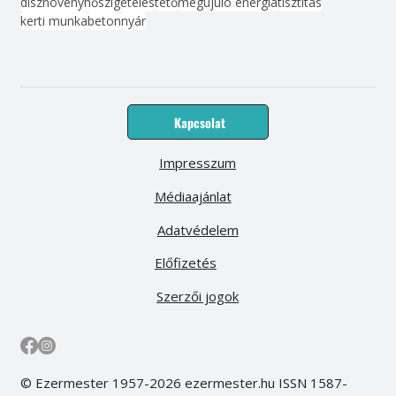
dísznövény
hőszigetelés
tető
megújuló energia
tisztítás
kerti munka
beton
nyár
Kapcsolat
Impresszum
Médiaajánlat
Adatvédelem
Előfizetés
Szerzői jogok
© Ezermester 1957-2026 ezermester.hu ISSN 1587-