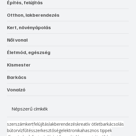
Építés, felújítás
Otthon, lakberendezés
Kert, növényápolás
Női vonal
Életmód, egészség
Kismester
Barkács
Vonalzó
Népszerű címkék
szerszám
kert
felújítás
lakberendezés
kreatív ötlet
barkácsolás
bútor
víz
fűtés
szerkesztőség
elektronika
hasznos tippek