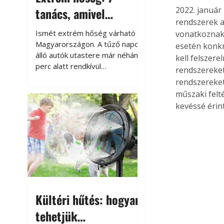
tanács, amivel
2022. január
rendszerek a
megóvhatjuk
Ismét extrém hőség várható
vonatkoznak 
autónkat a nyári
Magyarországon. A tűző napon
esetén konkr
álló autók utastere már néhány
kell felszere
károktól
perc alatt rendkívül
rendszereket
felmelegszik, és rövid időn belül
rendszereket
akár a 60-70 °C-ot is
műszaki felté
megközelítheti. Ez nemcsak a
kevéssé érin
beszállást teszi kellemetlenné,
hanem az autó állapotára és a
benne hagyott tárgyakra is
káros hatással lehet. Néhány
egyszerű óvintézkedéssel
azonban jelentősen
csökkenthetjük a hőség káros
hatásait.
Kültéri hűtés: hogyan
tehetjük