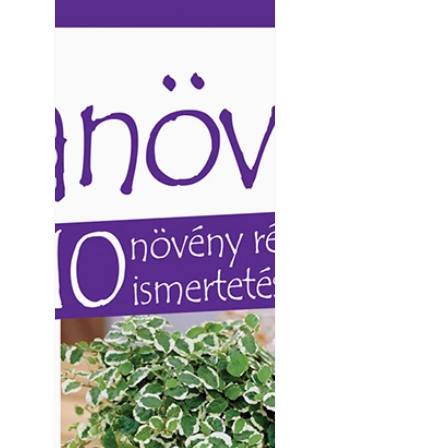
Ezermester lapszámai. A
Ezermester lapszámai
Laptapir kényelmes megoldás,
Laptapir kényelmes 
mert: – t
mert: – t
Napégés kezelése 
nap ért?