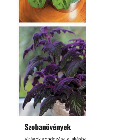
Szobanövények
Virágoskert: k
teraszon, laká
Virágok gondozása a lakásban,