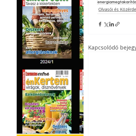
energiamegtakarítá
Olvasói és Közérd
Kapcsolódó bejeg