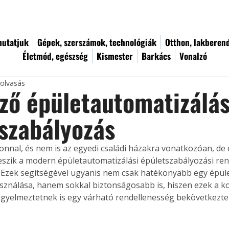
utatjuk
Gépek, szerszámok, technológiák
Otthon, lakberen
Életmód, egészség
Kismester
Barkács
Vonalzó
 olvasás
ző épületautomatizálás
szabályozás
onnal, és nem is az egyedi családi házakra vonatkozóan, de
eszik a modern épületautomatizálási épületszabályozási re
 Ezek segítségével ugyanis nem csak hatékonyabb egy épüle
sználása, hanem sokkal biztonságosabb is, hiszen ezek a k
igyelmeztetnek is egy várható rendellenesség bekövetkezte 