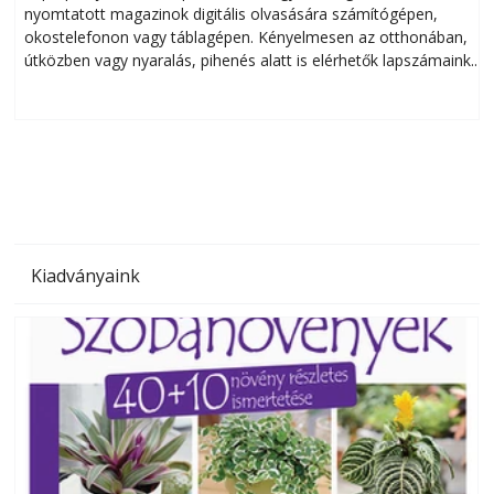
nyomtatott magazinok digitális olvasására számítógépen,
okostelefonon vagy táblagépen. Kényelmesen az otthonában,
útközben vagy nyaralás, pihenés alatt is elérhetők lapszámaink.
ú
Bárhol, bármikor, akár külföldön élve vagy dolgozva is
B
olvashatók az Ezermester lapszámai. A Laptapir kényelmes
megoldás, mert: – t
Kiadványaink