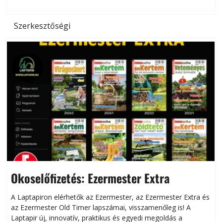
Szerkesztőségi
Okoselőfizetés: Ezermester Extra
A Laptapiron elérhetők az Ezermester, az Ezermester Extra és
az Ezermester Old Timer lapszámai, visszamenőleg is! A
Laptapir új, innovatív, praktikus és egyedi megoldás a
L