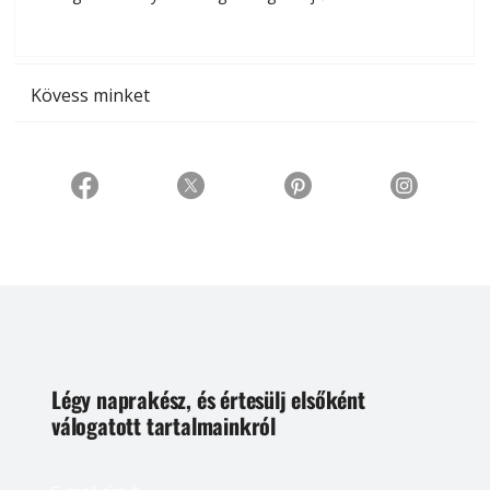
t
Kövess minket
Légy naprakész, és értesülj elsőként
válogatott tartalmainkról