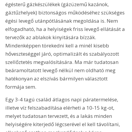
égésterű gázkészülékek (gázüzemű kazánok, 
gáztűzhelyek) biztonságos működéséhez szükséges 
égési levegő utánpótlásának megoldása is. Nem 
elfogadható, ha a helyiségek friss levegő ellátását a 
tervezők az ablakok kinyitására bízzák. 
Mindenképpen törekedni kell a minél kisebb 
hőveszteséggel járó, optimalizált és szabályozott 
szellőztetés megvalósítására. Ma már tudatosan 
beáramoltatott levegő nélkül nem oldható meg 
hatékonyan az elszívás bármilyen választott 
formája sem.
Egy 3-4 tagú család átlagos napi páratermelése, 
illetve víz felszabadítása elérheti a 10-15 kg-ot, 
melyet tudatosan tervezett, és a lakás minden 
helyiségére kiterjedő légcserével el kell távolítani, 