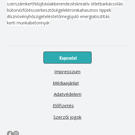
szerszám
kert
felújítás
lakberendezés
kreatív ötlet
barkácsolás
bútor
víz
fűtés
szerkesztőség
elektronika
hasznos tippek
dísznövény
hőszigetelés
tető
megújuló energia
tisztítás
kerti munka
beton
nyár
Kapcsolat
Impresszum
Médiaajánlat
Adatvédelem
Előfizetés
Szerzői jogok