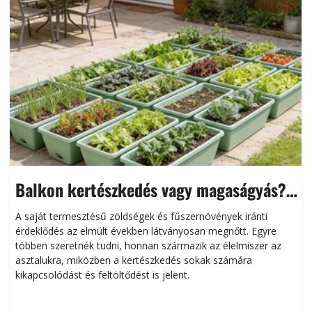
Balkon kertészkedés vagy magaságyás?
Helytakarékos kertészkedés
A saját termesztésű zöldségek és fűszernövények iránti
érdeklődés az elmúlt években látványosan megnőtt. Egyre
többen szeretnék tudni, honnan származik az élelmiszer az
l
asztalukra, miközben a kertészkedés sokak számára
kikapcsolódást és feltöltődést is jelent.
é
d