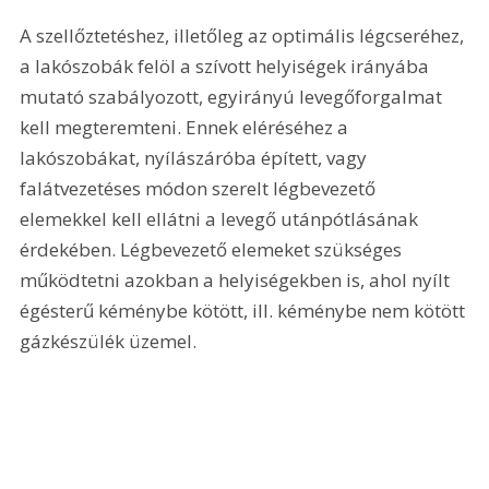
A szellőztetéshez, illetőleg az optimális légcseréhez, 
a lakószobák felöl a szívott helyiségek irányába 
mutató szabályozott, egyirányú levegőforgalmat 
kell megteremteni. Ennek eléréséhez a 
lakószobákat, nyílászáróba épített, vagy 
falátvezetéses módon szerelt légbevezető 
elemekkel kell ellátni a levegő utánpótlásának 
érdekében. Légbevezető elemeket szükséges 
működtetni azokban a helyiségekben is, ahol nyílt 
égésterű kéménybe kötött, ill. kéménybe nem kötött 
gázkészülék üzemel.