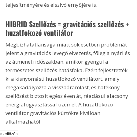
teljesítményére és elszívó ernyőjére is.
HIBRID Szellőzés = gravitációs szellőzés + 
huzatfokozó ventilátor 
Megbízhatatlansága miatt sok esetben problémát 
jelent a gravitációs levegő elvezetés, főleg a nyári és 
az átmeneti időszakban, amikor gyengül a 
természetes szellőzés hatásfoka. Ezért fejlesztették 
ki a kisnyomású huzatfokozó ventilátort, amely 
megakadályozza a visszaáramlást, és hatékony 
szellőzést biztosít egész éven át, ráadásul alacsony 
energiafogyasztással üzemel. A huzatfokozó 
ventilátor gravitációs kürtőkre kiválóan 
alkalmazható!
szellőzés