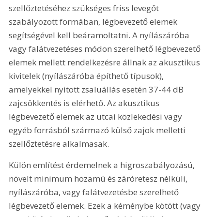
szellőztetéséhez szükséges friss levegőt 
szabályozott formában, légbevezető elemek 
segítségével kell beáramoltatni. A nyílászáróba 
vagy falátvezetéses módon szerelhető légbevezető 
elemek mellett rendelkezésre állnak az akusztikus 
kivitelek (nyílászáróba építhető típusok), 
amelyekkel nyitott zsaluállás esetén 37-44 dB 
zajcsökkentés is elérhető. Az akusztikus 
légbevezető elemek az utcai közlekedési vagy 
egyéb forrásból származó külső zajok melletti 
szellőztetésre alkalmasak.
Külön említést érdemelnek a higroszabályozású, 
növelt minimum hozamú és záróretesz nélküli, 
nyílászáróba, vagy falátvezetésbe szerelhető 
légbevezető elemek. Ezek a kéménybe kötött (vagy 