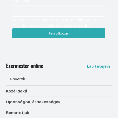
E-mail cím
*
Igen, szeretnék feliratkozni, és elfogadom az 
adatkezelést. 
Adatvédelmi tájékoztató
Feliratkozás
Ezermester online
Lap tetejére
Rovatok
Közérdekű
Újdonságok, érdekességek
Bemutatjuk