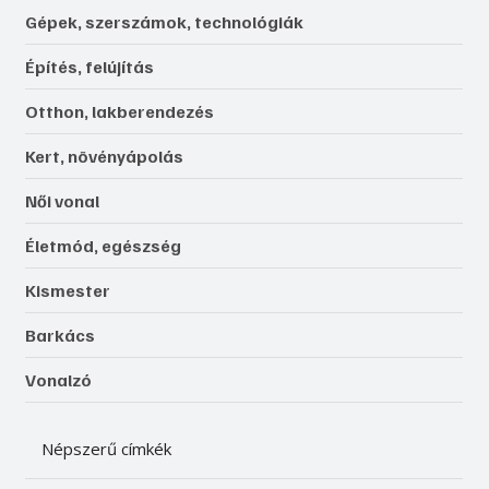
Gépek, szerszámok, technológiák
Építés, felújítás
Otthon, lakberendezés
Kert, növényápolás
Női vonal
Életmód, egészség
Kismester
Barkács
Vonalzó
Népszerű címkék