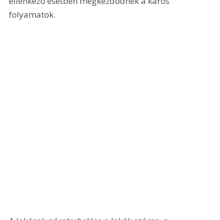
ellenkező esetben megkezdődnek a káros 
folyamatok.