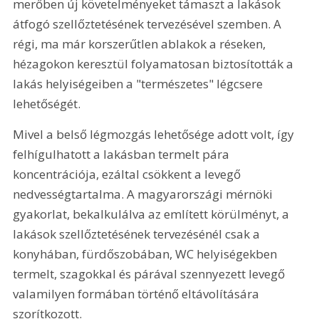
merőben új követelményeket támaszt a lakások 
átfogó szellőztetésének tervezésével szemben. A 
régi, ma már korszerűtlen ablakok a réseken, 
hézagokon keresztül folyamatosan biztosították a 
lakás helyiségeiben a "természetes" légcsere 
lehetőségét.
Mivel a belső légmozgás lehetősége adott volt, így 
felhígulhatott a lakásban termelt pára 
koncentrációja, ezáltal csökkent a levegő 
nedvességtartalma. A magyarországi mérnöki 
gyakorlat, bekalkulálva az említett körülményt, a 
lakások szellőztetésének tervezésénél csak a 
konyhában, fürdőszobában, WC helyiségekben 
termelt, szagokkal és párával szennyezett levegő 
valamilyen formában történő eltávolítására 
szorítkozott.