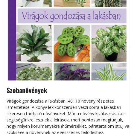
Szobanövények
Virágok gondozása a lakásban, 40+10 növény részletes
ismertetése! A könyv lexikonszerűen veszi sorra a lakásban
s
sikeresen tart­ha­tó növényeket. Már a növény kiválasztásakor
h
segítségünkre lesznek a leírások, mert pontosan megtudjuk,
k
hogy milyen körülményekre (hőmérséklet, páratartalom stb.) van
szüksége a növénynek az egészséges fejlődéshez.