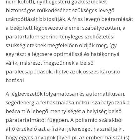
nem kötött), nyílt égésterű gázkészülékek 
biztonságos működéséhez szükséges levegő 
utánpótlását biztosítják. A friss levegő beáramlását 
a beépített légbevezető elemei szabályozottan, a 
páratartalom szerinti tényleges szellőztetési 
szükségleteknek megfelelően oldják meg, így 
egyrészt a légcsere optimálissá és hatékonnyá 
válik, másrészt megszűnnek a belső 
páralecsapódások, illetve azok összes károsító 
hatásai.
A légbevezetők folyamatosan és automatikusan, 
segédenergia felhasználása nélkül szabályozzák a 
beáramló lebegő mennyiségét a helyiség belső 
páratartalmától függően. A poliamid szálakból 
álló érzékelő azt a fizikai jelenséget használja ki, 
hogy egyes anyagok (ilyen pl. az emberi hajszál is) 