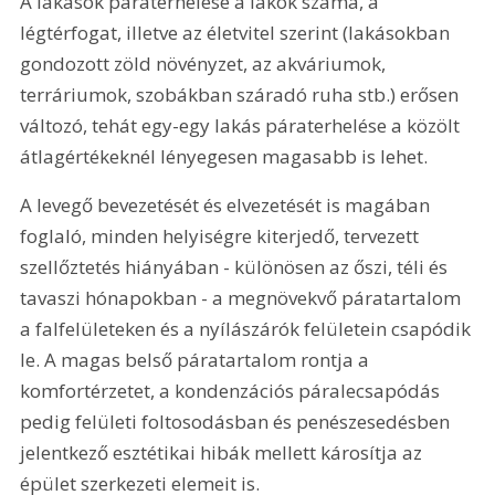
A lakások páraterhelése a lakók száma, a 
légtérfogat, illetve az életvitel szerint (lakásokban 
gondozott zöld növényzet, az akváriumok, 
terráriumok, szobákban száradó ruha stb.) erősen 
változó, tehát egy-egy lakás páraterhelése a közölt 
átlagértékeknél lényegesen magasabb is lehet.
A levegő bevezetését és elvezetését is magában 
foglaló, minden helyiségre kiterjedő, tervezett 
szellőztetés hiányában - különösen az őszi, téli és 
tavaszi hónapokban - a megnövekvő páratartalom 
a falfelületeken és a nyílászárók felületein csapódik 
le. A magas belső páratartalom rontja a 
komfortérzetet, a kondenzációs páralecsapódás 
pedig felületi foltosodásban és penészesedésben 
jelentkező esztétikai hibák mellett károsítja az 
épület szerkezeti elemeit is.