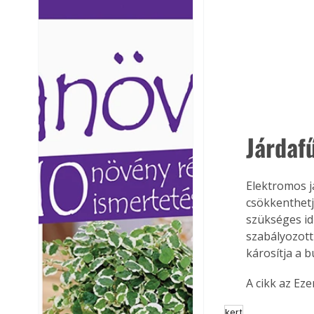
Ezermester lapszámai. A
Ezermester lapszámai
Laptapir kényelmes megoldás,
Laptapir kényelmes 
mert: – t
mert: – t
Járdaf
Elektromos j
csökkenthetj
szükséges idő
szabályozott
károsítja a b
A cikk az Ez
kert