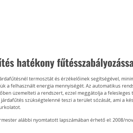
. A
megoldás,
űtés hatékony fűtésszabályozássa
árdafűtésnél termosztát és érzékelőinek segítségével, minim
ük a felhasznált energia mennyiségét. Az automatikus rends
ben üzemelteti a rendszert, ezzel meggátolja a felesleges tú
 járdafűtés szükségtelenné teszi a terület sózását, ami a 
urkolatot. 
ermester alábbi nyomtatott lapszámában érhető el: 2008/no