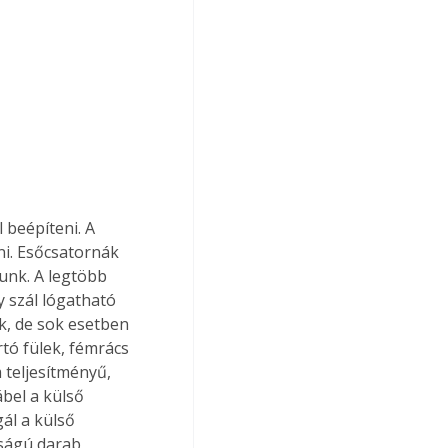
beépíteni. A 
ni. Esőcsatornák 
unk. A legtöbb 
 szál lógatható 
k, de sok esetben 
rtó fülek, fémrács 
teljesítményű, 
bel a külső 
ál a külső 
ságú darab 