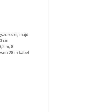
gszorozni, majd 
0 cm 
,2 m, 8 
zesen 28 m kábel 