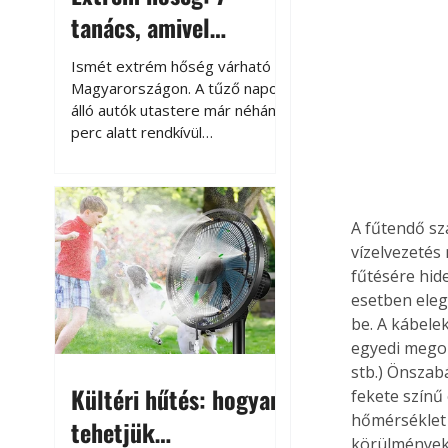
tanács, amivel
megóvhatjuk
Ismét extrém hőség várható
autónkat a nyári
Magyarországon. A tűző napon
álló autók utastere már néhány
károktól
perc alatt rendkívül
felmelegszik, és rövid időn belül
akár a 60-70 °C-ot is
megközelítheti. Ez nemcsak a
beszállást teszi kellemetlenné,
A fűtendő sz
hanem az autó állapotára és a
vízelvezetés 
benne hagyott tárgyakra is
fűtésére hid
káros hatással lehet. Néhány
esetben eleg
egyszerű óvintézkedéssel
be. A kábele
azonban jelentősen
egyedi megold
csökkenthetjük a hőség káros
stb.) Önszab
hatásait.
Kültéri hűtés: hogyan
fekete színű
hőmérséklet 
tehetjük
körülmények 