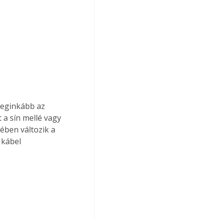
leginkább az 
a sín mellé vagy 
ében változik a 
 kábel 