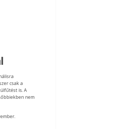
l 
álisra 
zer csak a 
lfűtést is. A 
későbbiekben nem 
vember.