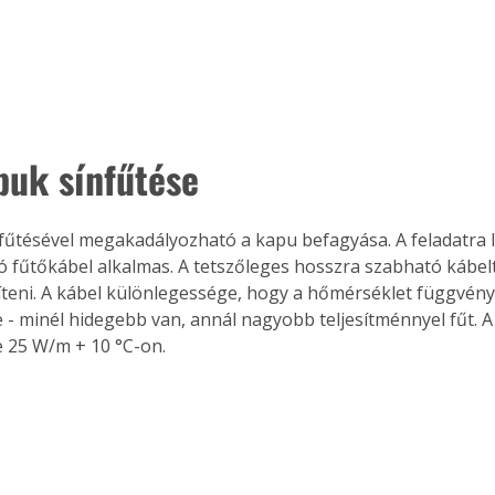
Együtt jobban megéri!
Bővebb információ itt!
k az
Együtt jobban megéri! A
puk sínfűtése
mester
könyvek tetszőleges
er Old
párosítással kedvezményes
áron, 0 Ft postaköltséggel
fűtésével megakadályozható a kapu befagyása. A feladatra 
ptapir új,
megrendelhetők!
 fűtőkábel alkalmas. A tetszőleges hosszra szabható kábelt 
és egyedi
píteni. A kábel különlegessége, hogy a hőmérséklet függvény
tt
e - minél hidegebb van, annál nagyobb teljesítménnyel fűt. A
lvasására
e 25 W/m + 10 °C-on.
elefonon
nyelmesen
ben vagy
t is
. Bárhol,
ön élve
ashatók az