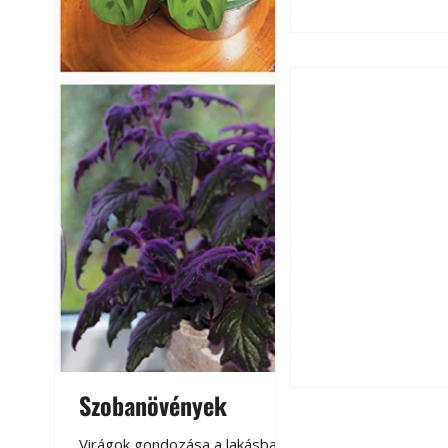
Utóérő gyümölcsö
érnek tovább lesz
Szobanövények
Virágoskert: k
teraszon, laká
Virágok gondozása a lakásban,