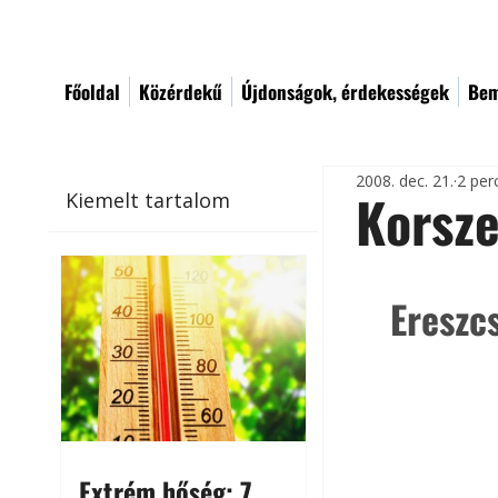
Főoldal
Közérdekű
Újdonságok, érdekességek
Bem
2008. dec. 21.
2 per
Korsze
Kiemelt tartalom
Ereszc
Extrém hőség: 7