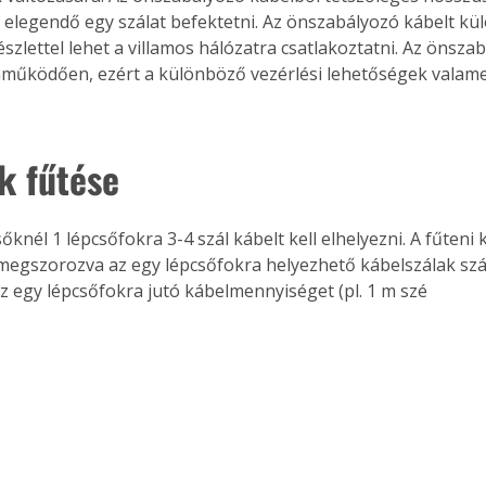
 elegendő egy szálat befektetni. Az önszabályozó kábelt kü
észlettel lehet a villamos hálózatra csatlakoztatni. Az önsz
nműködően, ezért a különböző vezérlési lehetőségek valamel
k fűtése
őknél 1 lépcsőfokra 3-4 szál kábelt kell elhelyezni. A fűteni 
megszorozva az egy lépcsőfokra helyezhető kábelszálak szám
 egy lépcsőfokra jutó kábelmennyiséget (pl. 1 m szé