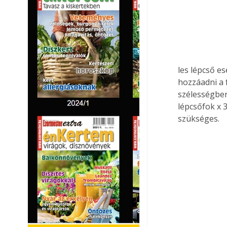
les lépcső e
hozzáadni a 
szélességben
lépcsőfok x 
szükséges.