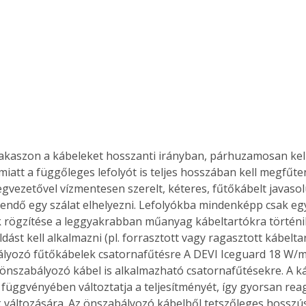
akaszon a kábeleket hosszanti irányban, párhuzamosan kell 
miatt a függőleges lefolyót is teljes hosszában kell megfűte
egvezetővel vízmentesen szerelt, kéteres, fűtőkábelt javasol
endő egy szálat elhelyezni. Lefolyókba mindenképp csak egy
k rögzítése a leggyakrabban műanyag kábeltartókra történi
ást kell alkalmazni (pl. forrasztott vagy ragasztott kábelta
ályozó fűtőkábelek csatornafűtésre A DEVI Iceguard 18 W/m 
 önszabályozó kábel is alkalmazható csatornafűtésekre. A ká
függvényében változtatja a teljesítményét, így gyorsan reag
változására. Az önszabályozó kábelből tetszőleges hosszú