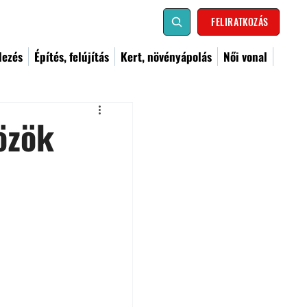
FELIRATKOZÁS
dezés
Építés, felújítás
Kert, növényápolás
Női vonal
özök