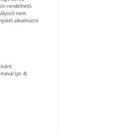
lön rendelhető 
abályozó nem 
yikét alkalmazni 
kívánt 
ával (pl. 4) 