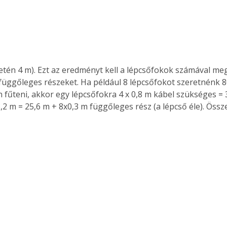
setén 4 m). Ezt az eredményt kell a lépcsőfokok számával me
függőleges részeket. Ha például 8 lépcsőfokot szeretnénk 8
 fűteni, akkor egy lépcsőfokra 4 x 0,8 m kábel szükséges = 3
3,2 m = 25,6 m + 8x0,3 m függőleges rész (a lépcső éle). Öss