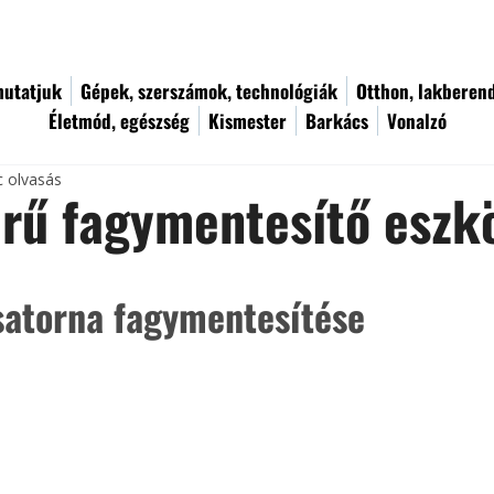
utatjuk
Gépek, szerszámok, technológiák
Otthon, lakberen
Életmód, egészség
Kismester
Barkács
Vonalzó
c olvasás
rű fagymentesítő eszk
satorna fagymentesítése