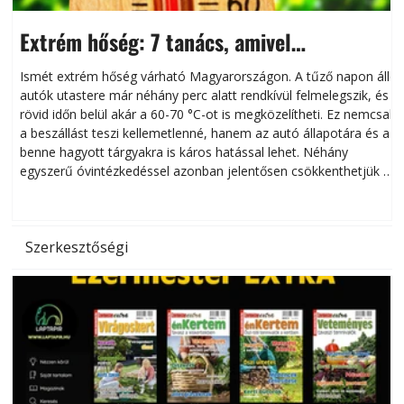
Extrém hőség: 7 tanács, amivel
megóvhatjuk autónkat a nyári károktól
Ismét extrém hőség várható Magyarországon. A tűző napon álló
autók utastere már néhány perc alatt rendkívül felmelegszik, és
rövid időn belül akár a 60-70 °C-ot is megközelítheti. Ez nemcsak
n
a beszállást teszi kellemetlenné, hanem az autó állapotára és a
benne hagyott tárgyakra is káros hatással lehet. Néhány
egyszerű óvintézkedéssel azonban jelentősen csökkenthetjük a
hőség káros hatásait.
l
Szerkesztőségi