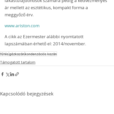
lakástulajdonosok számára pedig a kedvezményes 
ár mellett az esztétikus, kompakt forma a 
meggyőző érv.
www.ariston.com
A cikk az Ezermester alábbi nyomtatott 
lapszámában érhető el: 2014/november.
fűtés
gázkazán
kondenzációs kazán
Támogatott tartalom
Kapcsolódó bejegyzések