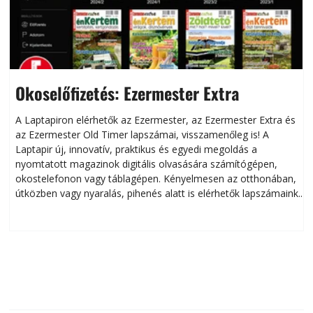
Okoselőfizetés: Ezermester Extra
A Laptapiron elérhetők az Ezermester, az Ezermester Extra és
az Ezermester Old Timer lapszámai, visszamenőleg is! A
Laptapir új, innovatív, praktikus és egyedi megoldás a
L
nyomtatott magazinok digitális olvasására számítógépen,
okostelefonon vagy táblagépen. Kényelmesen az otthonában,
útközben vagy nyaralás, pihenés alatt is elérhetők lapszámaink.
ú
Bárhol, bármikor, akár külföldön élve vagy dolgozva is
B
olvashatók az Ezermester lapszámai. A Laptapir kényelmes
megoldás, mert: – t