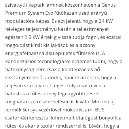
szivattyút kaptak, aminek köszönhetően a Genus 
Premium System Evo fűtőkazán tized arányú 
modulációra képes. Ez azt jelenti, hogy a 24 kW 
névleges teljesítményű kazán a teljesítményét 
egészen 2,5 kW értékig vissza tudja fogni, és ezáltal 
megoldást kínál kis lakások és alacsony 
energiafelhasználású épületek fűtésére is. A 
kondenzációs technológiáról érdemes tudni, hogy a 
hatékonyság nem csak a kondenzációs hő 
visszanyeréséből adódik, hanem abból is, hogy a 
teljesen szabályozott égési folyamat révén a 
hatásfok a fűtési idény legnagyobb részét 
meghatározó részterhelésen is kiváló. Minden új 
termék Sensys vezérlővel működik, ami BUS 
csatornán keresztül kifinomult dialógust bonyolít a 
fűtési és akár a szolár rendszerrel is. Lévén, hogy a 