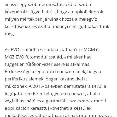
Sensys egy szobatermosztát, akár a szoba 
közepéről is figyelhetjük, hogy a napkollektorok 
milyen mértékben járulnak hozzá a melegvíz 
készítéséhez, és ezáltal mennyi energiát takarítunk 
meg.
Az EVO családhoz csatlakoztatható az MGM és 
MGZ EVO fűtőmodul család, ami akár hat 
független fűtőkör vezérlésére is alkalmas. 
Érdekessége a legújabb rendszereknek, hogy a 
periférikus elemek idegen kazánokkal is 
működnek. A 2015-ös évben bemutatásra kerül a 
legújabb rendszer-felügyeleti rendszer, ahol a 
végfelhasználó és a garanciális szakszerviz mobil 
applikáción keresztül követheti a készülék 
működését, és változtathatja annak programozását.