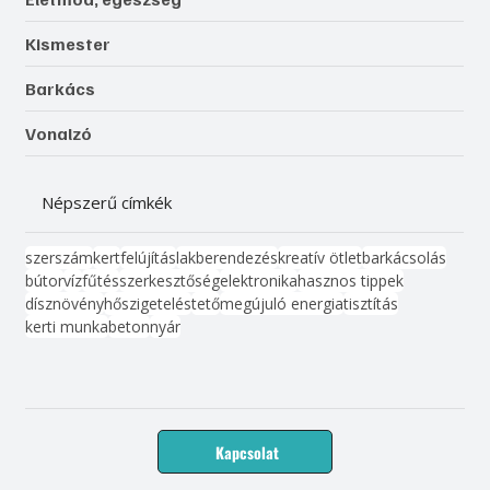
Kismester
Barkács
Vonalzó
Népszerű címkék
szerszám
kert
felújítás
lakberendezés
kreatív ötlet
barkácsolás
bútor
víz
fűtés
szerkesztőség
elektronika
hasznos tippek
dísznövény
hőszigetelés
tető
megújuló energia
tisztítás
kerti munka
beton
nyár
Kapcsolat