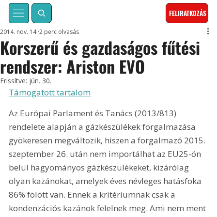
FELIRATKOZÁS
2014. nov. 14.
2 perc olvasás
Korszerű és gazdaságos fűtési
rendszer: Ariston EVO
Frissítve:
jún. 30.
Támogatott tartalom
Az Európai Parlament és Tanács (2013/813) 
rendelete alapján a gázkészülékek forgalmazása 
gyökeresen megváltozik, hiszen a forgalmazó 2015. 
szeptember 26. után nem importálhat az EU25-ön 
belül hagyományos gázkészülékeket, kizárólag 
olyan kazánokat, amelyek éves névleges hatásfoka 
86% fölött van. Ennek a kritériumnak csak a 
kondenzációs kazánok felelnek meg. Ami nem ment 