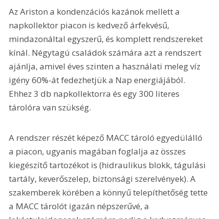
Az Ariston a kondenzációs kazánok mellett a 
napkollektor piacon is kedvező árfekvésű, 
mindazonáltal egyszerű, és komplett rendszereket 
kínál. Négytagú családok számára azt a rendszert 
ajánlja, amivel éves szinten a használati meleg víz 
igény 60%-át fedezhetjük a Nap energiájából. 
Ehhez 3 db napkollektorra és egy 300 literes 
tárolóra van szükség.
A rendszer részét képező MACC tároló egyedülálló 
a piacon, ugyanis magában foglalja az összes 
kiegészítő tartozékot is (hidraulikus blokk, tágulási 
tartály, keverőszelep, biztonsági szerelvények). A 
szakemberek körében a könnyű telepíthetőség tette 
a MACC tárolót igazán népszerűvé, a 