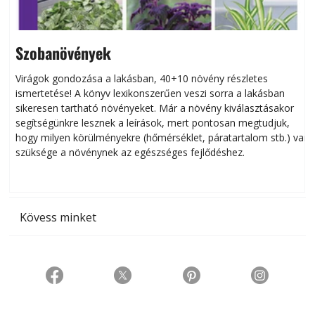
Szobanövények
Virágok gondozása a lakásban, 40+10 növény részletes
ismertetése! A könyv lexikonszerűen veszi sorra a lakásban
s
sikeresen tart­ha­tó növényeket. Már a növény kiválasztásakor
h
segítségünkre lesznek a leírások, mert pontosan megtudjuk,
k
hogy milyen körülményekre (hőmérséklet, páratartalom stb.) van
szüksége a növénynek az egészséges fejlődéshez.
t
Kövess minket