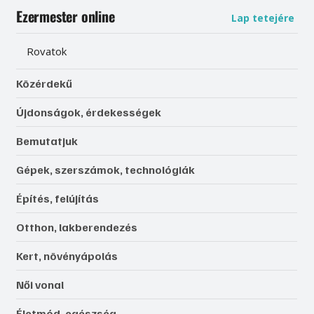
Ezermester online
Lap tetejére
Rovatok
Közérdekű
Újdonságok, érdekességek
Bemutatjuk
Gépek, szerszámok, technológiák
Építés, felújítás
Otthon, lakberendezés
Kert, növényápolás
Női vonal
Életmód, egészség