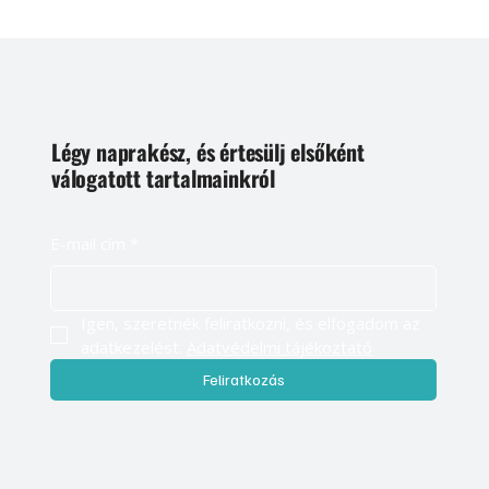
Légy naprakész, és értesülj elsőként
válogatott tartalmainkról
E-mail cím
*
Igen, szeretnék feliratkozni, és elfogadom az 
adatkezelést. 
Adatvédelmi tájékoztató
Feliratkozás