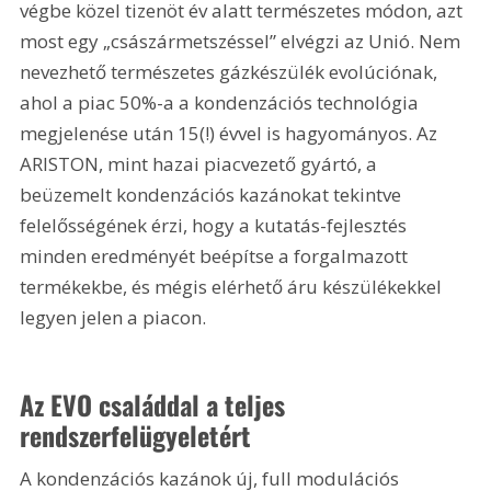
végbe közel tizenöt év alatt természetes módon, azt 
most egy „császármetszéssel” elvégzi az Unió. Nem 
nevezhető természetes gázkészülék evolúciónak, 
ahol a piac 50%-a a kondenzációs technológia 
megjelenése után 15(!) évvel is hagyományos. Az 
ARISTON, mint hazai piacvezető gyártó, a 
beüzemelt kondenzációs kazánokat tekintve 
felelősségének érzi, hogy a kutatás-fejlesztés 
minden eredményét beépítse a forgalmazott 
termékekbe, és mégis elérhető áru készülékekkel 
legyen jelen a piacon.
Az EVO családdal a teljes 
rendszerfelügyeletért
A kondenzációs kazánok új, full modulációs 