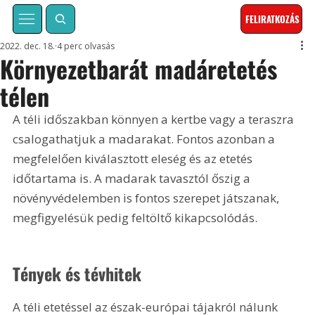
FELIRATKOZÁS
2022. dec. 18.
4 perc olvasás
Környezetbarát madáretetés
télen
A téli időszakban könnyen a kertbe vagy a teraszra 
csalogathatjuk a madarakat. Fontos azonban a 
megfelelően kiválasztott eleség és az etetés 
időtartama is. A madarak tavasztól őszig a 
növényvédelemben is fontos szerepet játszanak, 
megfigyelésük pedig feltöltő kikapcsolódás.
Tények és tévhitek
A téli etetéssel az észak-európai tájakról nálunk 