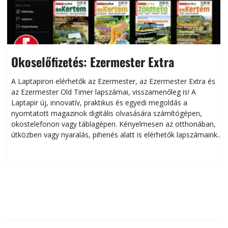
Okoselőfizetés: Ezermester Extra
A Laptapiron elérhetők az Ezermester, az Ezermester Extra és
az Ezermester Old Timer lapszámai, visszamenőleg is! A
Laptapir új, innovatív, praktikus és egyedi megoldás a
L
nyomtatott magazinok digitális olvasására számítógépen,
okostelefonon vagy táblagépen. Kényelmesen az otthonában,
útközben vagy nyaralás, pihenés alatt is elérhetők lapszámaink.
ú
Bárhol, bármikor, akár külföldön élve vagy dolgozva is
B
olvashatók az Ezermester lapszámai. A Laptapir kényelmes
megoldás, mert: – t