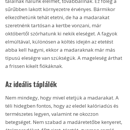
találnak nálunk élelmet, továbbállnak. Ez főleg a 
sűrűbben lakott környezetre érvényes. Bármikor 
elkezdhetünk tehát etetni, de ha a madarakat 
szeretnénk tartósan a kertbe vonzani, már 
októbertől szórhatunk ki nekik eleséget. A fagyok 
elmúltával, különösen a költés idején az etetést 
abba kell hagyni, ekkor a madaraknak már más 
típusú eleségre van szükségük. A mageleség árthat 
a frissen kikelt fiókáknak.
Az ideális táplálék
Nem mindegy, hogy mivel etetjük a madarakat. A 
téli hidegben fontos, hogy az eledel kalóriadús és 
természetes legyen, valamint ne okozzon 
betegséget. Nem szabad a madáretetőbe kenyeret, 