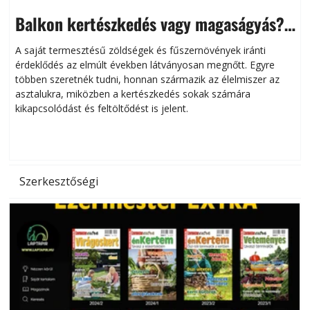
Balkon kertészkedés vagy magaságyás?
Helytakarékos kertészkedés
A saját termesztésű zöldségek és fűszernövények iránti
érdeklődés az elmúlt években látványosan megnőtt. Egyre
többen szeretnék tudni, honnan származik az élelmiszer az
l
asztalukra, miközben a kertészkedés sokak számára
kikapcsolódást és feltöltődést is jelent.
é
d
Szerkesztőségi