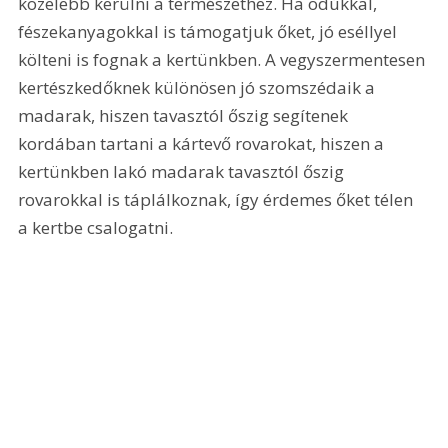
közelebb kerülni a természethez. Ha odúkkal, 
fészekanyagokkal is támogatjuk őket, jó eséllyel 
költeni is fognak a kertünkben. A vegyszermentesen 
kertészkedőknek különösen jó szomszédaik a 
madarak, hiszen tavasztól őszig segítenek 
kordában tartani a kártevő rovarokat, hiszen a 
kertünkben lakó madarak tavasztól őszig 
rovarokkal is táplálkoznak, így érdemes őket télen 
a kertbe csalogatni.