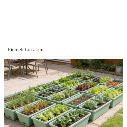
Naptej vagy napolaj? Melyiket válasszuk, és
miben különböznek?
Kiemelt tartalom