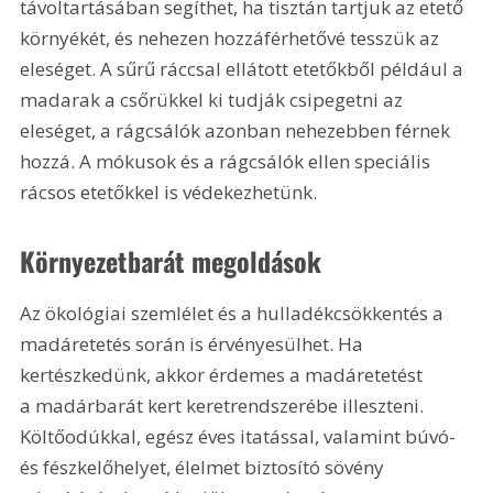
távoltartásában segíthet, ha tisztán tartjuk az etető 
környékét, és nehezen hozzáférhetővé tesszük az 
eleséget. A sűrű ráccsal ellátott etetőkből például a 
madarak a csőrükkel ki tudják csipegetni az 
eleséget, a rágcsálók azonban nehezebben férnek 
hozzá. A mókusok és a rágcsálók ellen speciális 
rácsos etetőkkel is védekezhetünk.
Környezetbarát megoldások
Az ökológiai szemlélet és a hulladékcsökkentés a 
madáretetés során is érvényesülhet. Ha 
kertészkedünk, akkor érdemes a madáretetést 
a madárbarát kert keretrendszerébe illeszteni. 
Költőodúkkal, egész éves itatással, valamint búvó- 
és fészkelőhelyet, élelmet biztosító sövény 