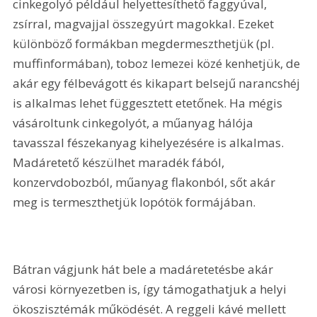
cinkegolyó például helyettesíthető faggyúval, 
zsírral, magvajjal összegyúrt magokkal. Ezeket 
különböző formákban megdermeszthetjük (pl. 
muffinformában), toboz lemezei közé kenhetjük, de 
akár egy félbevágott és kikapart belsejű narancshéj 
is alkalmas lehet függesztett etetőnek. Ha mégis 
vásároltunk cinkegolyót, a műanyag hálója 
tavasszal fészekanyag kihelyezésére is alkalmas. 
Madáretető készülhet maradék fából, 
konzervdobozból, műanyag flakonból, sőt akár 
meg is termeszthetjük lopótök formájában.
Bátran vágjunk hát bele a madáretetésbe akár 
városi környezetben is, így támogathatjuk a helyi 
ökoszisztémák működését. A reggeli kávé mellett 