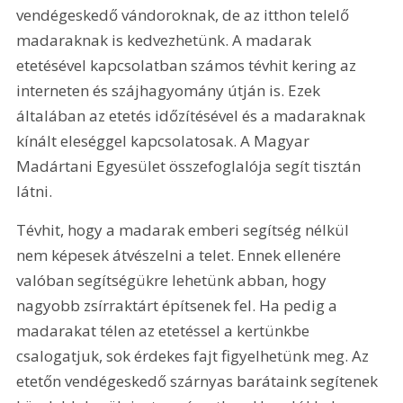
vendégeskedő vándoroknak, de az itthon telelő 
madaraknak is kedvezhetünk. A madarak 
etetésével kapcsolatban számos tévhit kering az 
interneten és szájhagyomány útján is. Ezek 
általában az etetés időzítésével és a madaraknak 
kínált eleséggel kapcsolatosak. A Magyar 
Madártani Egyesület összefoglalója segít tisztán 
látni.
Tévhit, hogy a madarak emberi segítség nélkül 
nem képesek átvészelni a telet. Ennek ellenére 
valóban segítségükre lehetünk abban, hogy 
nagyobb zsírraktárt építsenek fel. Ha pedig a 
madarakat télen az etetéssel a kertünkbe 
csalogatjuk, sok érdekes fajt figyelhetünk meg. Az 
etetőn vendégeskedő szárnyas barátaink segítenek 