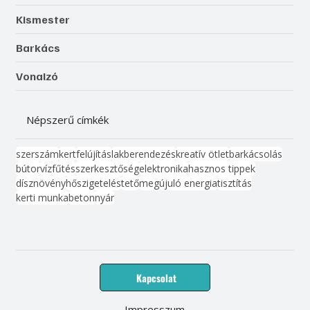
Kismester
Barkács
Vonalzó
Népszerű címkék
szerszám
kert
felújítás
lakberendezés
kreatív ötlet
barkácsolás
bútor
víz
fűtés
szerkesztőség
elektronika
hasznos tippek
dísznövény
hőszigetelés
tető
megújuló energia
tisztítás
kerti munka
beton
nyár
Kapcsolat
Impresszum