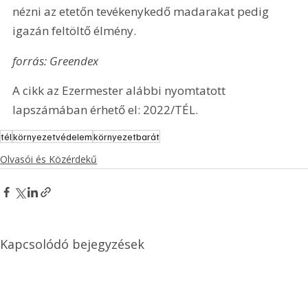
nézni az etetőn tevékenykedő madarakat pedig 
igazán feltöltő élmény.
forrás: Greendex
A cikk az Ezermester alábbi nyomtatott 
lapszámában érhető el: 2022/TÉL.
tél
környezetvédelem
környezetbarát
Olvasói és Közérdekű
Kapcsolódó bejegyzések