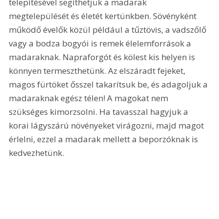
telepítésével segíthetjük a madarak 
megtelepülését és életét kertünkben. Sövényként 
működő évelők közül például a tűztövis, a vadszőlő 
vagy a bodza bogyói is remek élelemforrások a 
madaraknak. Napraforgót és kölest kis helyen is 
könnyen termeszthetünk. Az elszáradt fejeket, 
magos fürtöket ősszel takarítsuk be, és adagoljuk a 
madaraknak egész télen! A magokat nem 
szükséges kimorzsolni. Ha tavasszal hagyjuk a 
korai lágyszárú növényeket virágozni, majd magot 
érlelni, ezzel a madarak mellett a beporzóknak is 
kedvezhetünk.