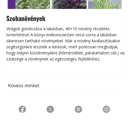
Szobanövények
Virágok gondozása a lakásban, 40+10 növény részletes
ismertetése! A könyv lexikonszerűen veszi sorra a lakásban
s
sikeresen tart­ha­tó növényeket. Már a növény kiválasztásakor
h
segítségünkre lesznek a leírások, mert pontosan megtudjuk,
k
hogy milyen körülményekre (hőmérséklet, páratartalom stb.) van
szüksége a növénynek az egészséges fejlődéshez.
t
Kövess minket