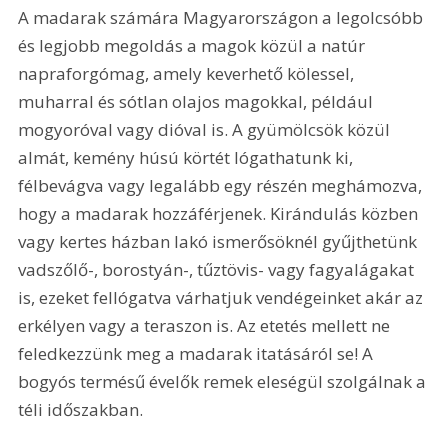
A madarak számára Magyarországon a legolcsóbb 
és legjobb megoldás a magok közül a natúr 
napraforgómag, amely keverhető kölessel, 
muharral és sótlan olajos magokkal, például 
mogyoróval vagy dióval is. A gyümölcsök közül 
almát, kemény húsú körtét lógathatunk ki, 
félbevágva vagy legalább egy részén meghámozva, 
hogy a madarak hozzáférjenek. Kirándulás közben 
vagy kertes házban lakó ismerősöknél gyűjthetünk 
vadszőlő-, borostyán-, tűztövis- vagy fagyalágakat 
is, ezeket fellógatva várhatjuk vendégeinket akár az 
erkélyen vagy a teraszon is. Az etetés mellett ne 
feledkezzünk meg a madarak itatásáról se! A 
bogyós termésű évelők remek eleségül szolgálnak a 
téli időszakban.