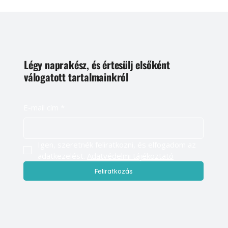
Légy naprakész, és értesülj elsőként
válogatott tartalmainkról
E-mail cím
*
Igen, szeretnék feliratkozni, és elfogadom az 
adatkezelést. 
Adatvédelmi tájékoztató
Feliratkozás