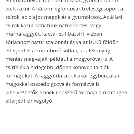
ételmaradékot, főtt rizst, tésztát, gyorsan romló 
ételt rakni! A három legfontosabb eleségcsoport a 
zsírok, az olajos magok és a gyümölcsök. Az állati 
zsírok közül adhatunk natúr sertés- vagy 
marhafaggyút, kacsa- és libazsírt, vízben 
sótlanított natúr szalonnát és vajat is. Külföldön 
elterjedtek a különböző sótlan, adalékanyag-
mentes magvajak, például a mogyoróvaj is. A 
zsírfélék a hidegebb időben könnyen tartják 
formájukat. A faggyúdarabok akár egyben, akár 
magokkal összedolgozva és formázva is 
kihelyezhetők. Ennek népszerű formája a mára igen 
elterjedt cinkegolyó.