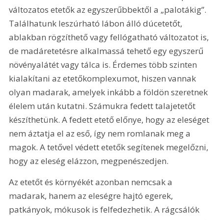
változatos etetők az egyszerűbbektől a „palotákig”. 
Találhatunk leszúrható lábon álló dúcetetőt, 
ablakban rögzíthető vagy fellógatható változatot is, 
de madáretetésre alkalmassá tehető egy egyszerű 
növényalátét vagy tálca is. Érdemes több szinten 
kialakítani az etetőkomplexumot, hiszen vannak 
olyan madarak, amelyek inkább a földön szeretnek 
élelem után kutatni. Számukra fedett talajetetőt 
készíthetünk. A fedett etető előnye, hogy az eleséget 
nem áztatja el az eső, így nem romlanak meg a 
magok. A tetővel védett etetők segítenek megelőzni, 
hogy az eleség elázzon, megpenészedjen.
Az etetőt és környékét azonban nemcsak a 
madarak, hanem az eleségre hajtó egerek, 
patkányok, mókusok is felfedezhetik. A rágcsálók 