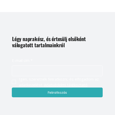
Légy naprakész, és értesülj elsőként
válogatott tartalmainkról
E-mail cím
*
Igen, szeretnék feliratkozni, és elfogadom az 
adatkezelést. 
Adatvédelmi tájékoztató
Feliratkozás