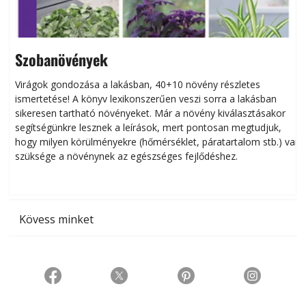
Szobanövények
Virágok gondozása a lakásban, 40+10 növény részletes
ismertetése! A könyv lexikonszerűen veszi sorra a lakásban
s
sikeresen tart­ha­tó növényeket. Már a növény kiválasztásakor
h
segítségünkre lesznek a leírások, mert pontosan megtudjuk,
k
hogy milyen körülményekre (hőmérséklet, páratartalom stb.) van
szüksége a növénynek az egészséges fejlődéshez.
t
Kövess minket