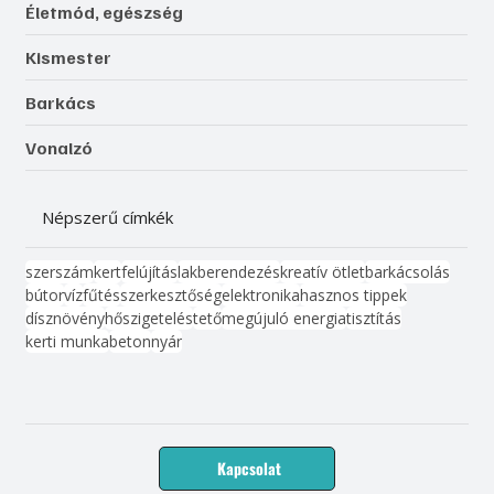
Életmód, egészség
Kismester
Barkács
Vonalzó
Népszerű címkék
szerszám
kert
felújítás
lakberendezés
kreatív ötlet
barkácsolás
bútor
víz
fűtés
szerkesztőség
elektronika
hasznos tippek
dísznövény
hőszigetelés
tető
megújuló energia
tisztítás
kerti munka
beton
nyár
Kapcsolat