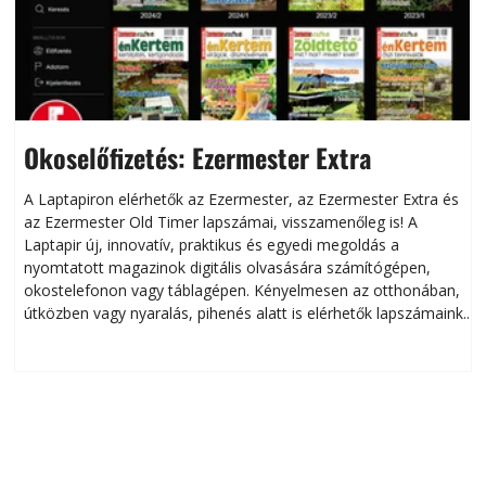
Okoselőfizetés: Ezermester Extra
A Laptapiron elérhetők az Ezermester, az Ezermester Extra és
az Ezermester Old Timer lapszámai, visszamenőleg is! A
Laptapir új, innovatív, praktikus és egyedi megoldás a
L
nyomtatott magazinok digitális olvasására számítógépen,
okostelefonon vagy táblagépen. Kényelmesen az otthonában,
útközben vagy nyaralás, pihenés alatt is elérhetők lapszámaink.
ú
Bárhol, bármikor, akár külföldön élve vagy dolgozva is
B
olvashatók az Ezermester lapszámai. A Laptapir kényelmes
megoldás, mert: – t