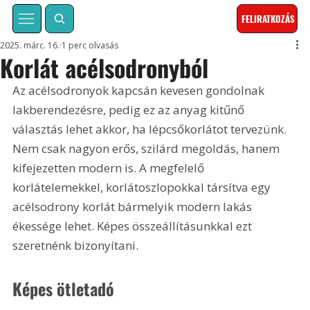
FELIRATKOZÁS
2025. márc. 16.
1 perc olvasás
Korlát acélsodronyból
Az acélsodronyok kapcsán kevesen gondolnak 
lakberendezésre, pedig ez az anyag kitűnő 
választás lehet akkor, ha lépcsőkorlátot tervezünk. 
Nem csak nagyon erős, szilárd megoldás, hanem 
kifejezetten modern is. A megfelelő 
korlátelemekkel, korlátoszlopokkal társítva egy 
acélsodrony korlát bármelyik modern lakás 
ékessége lehet. Képes összeállításunkkal ezt 
szeretnénk bizonyítani.
Képes ötletadó