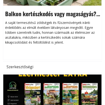
Balkon kertészkedés vagy magaságyás?
Helytakarékos kertészkedés
A saját termesztésű zöldségek és fűszernövények iránti
érdeklődés az elmúlt években látványosan megnőtt. Egyre
többen szeretnék tudni, honnan származik az élelmiszer az
l
asztalukra, miközben a kertészkedés sokak számára
kikapcsolódást és feltöltődést is jelent.
é
d
Szerkesztőségi