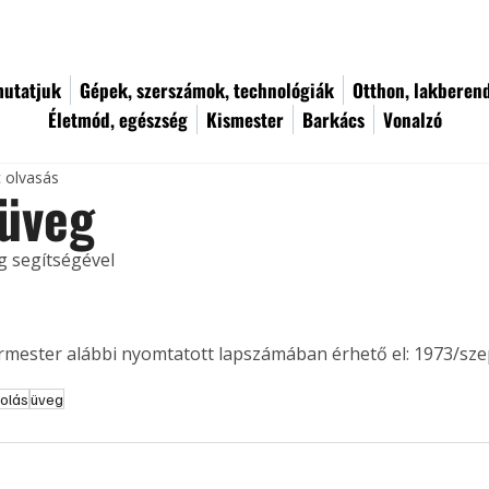
utatjuk
Gépek, szerszámok, technológiák
Otthon, lakberen
Életmód, egészség
Kismester
Barkács
Vonalzó
c olvasás
-üveg
g segítségével
ermester alábbi nyomtatott lapszámában érhető el: 1973/sz
olás
üveg