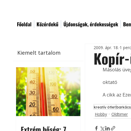
Főoldal
Közérdekű
Újdonságok, érdekességek
Bem
2009. ápr. 18.
1 per
Kopír
Kiemelt tartalom
Másolás üve
oktató
A cikk az Ez
kreatív ötlet
barkács
Hobby
Oldtimer
Extrém hőség: 7