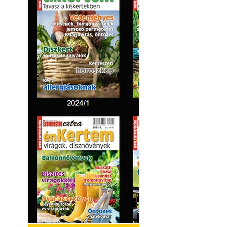
Hivatásos tervez
"alkotnak" anten