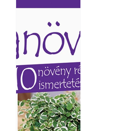
Ezermester lapszámai. A
Ezermester lapszámai
Laptapir kényelmes megoldás,
Laptapir kényelmes 
mert: – t
mert: – t