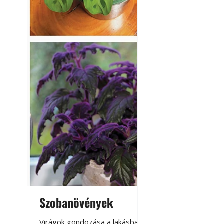
Szobanövények
Virágoskert: k
teraszon, laká
Virágok gondozása a lakásban,