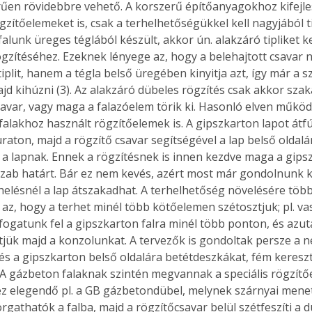
űen rövidebbre vehető. A korszerű építőanyagokhoz kifejles
gzítőelemeket is, csak a terhelhetőségükkel kell nagyjából t
alunk üreges téglából készült, akkor ún. alakzáró tipliket k
rögzítéséhez. Ezeknek lényege az, hogy a belehajtott csavar 
 tiplit, hanem a tégla belső üregében kinyitja azt, így már a
d kihúzni (3). Az alakzáró dübeles rögzítés csak akkor szakad
savar, vagy maga a falazóelem törik ki. Hasonló elven működ
alakhoz használt rögzítőelemek is. A gipszkarton lapot átfúrj
raton, majd a rögzítő csavar segítségével a lap belső oldalá
k a lapnak. Ennek a rögzítésnek is innen kezdve maga a gipsz
szab határt. Bár ez nem kevés, azért most már gondolnunk ke
elésnél a lap átszakadhat. A terhelhetőség növelésére több
k az, hogy a terhet minél több kötőelemen szétosztjuk; pl. v
fogatunk fel a gipszkarton falra minél több ponton, és azutá
tjük majd a konzolunkat. A tervezők is gondoltak persze a 
 és a gipszkarton belső oldalára betétdeszkákat, fém keresz
. A gázbeton falaknak szintén megvannak a speciális rögzítő
z elegendő pl. a GB gázbetondübel, melynek szárnyai mene
gathatók a falba, majd a rögzítőcsavar belül szétfeszíti a dü