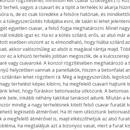
onzol rögzítéséhez minimum két csavar szükséges (1). Közü
terheli, vagyis a csavart és a tiplit a terhelés ki akarja húzni 
sóra is, de ez csak töredéke a felsőre hatónak, és mindkettőre
a túlegyszerűsítés hibájába esni, de talán ki lehet jelenteni
gét egyetlen csavar, a felső fogja meghatározni. Minél nag
nál inkább igaz ez. Ha ez a kötés szilárd, erős, az alsó már 
tott esetben viszont az is elmondható, hogy hiába szilárd az 
kad, akkor valószínűleg az alsót is magával rántja majd. Töb
or ez a kihúzó terhelés jobban megoszlik, de a kulcsszerep 
varé vagy csavaroké. A konzol rögzítésében meghatározó a t
nnyű helyzetben vannak a panellakók, hiszen a betonfalat a
n szilárdan lehet rögzíteni rá. Még a legegyszerűbb, legolcs
nagy terhelést képes kibírni, ha megfelelő csavart hajtunk bel
nk lehet, hogy fúráskor betonvasba ütközünk. A betonvas
k bele, inkább néhány taktikai tanácsot adunk. Miután a ko
lőször mindig a nagy terhelésnek kitett felső csavar furatát ké
ehető legkisebb átmérővel. Ha itt nem ütköztünk betonvasb
k a megfelelő átmérővel is, majd elkészíthetjük az alsó furat
bléma, ha megtaláljuk azt a bizonyos vasat, mert a furat kis