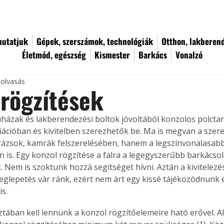
utatjuk
Gépek, szerszámok, technológiák
Otthon, lakberen
Életmód, egészség
Kismester
Barkács
Vonalzó
 olvasás
rögzítések
házak és lakberendezési boltok jóvoltából konzolos polctar
riációban és kivitelben szerezhetők be. Ma is megvan a sze
ázsok, kamrák felszerelésében, hanem a legszínvonalasab
 is. Egy konzol rögzítése a falra a legegyszerűbb barkácsol
k. Nem is szoktunk hozzá segítséget hívni. Aztán a kivitelez
glepetés vár ránk, ezért nem árt egy kissé tájékozódnunk 
s.
isztában kell lennünk a konzol rögzítőelemeire ható erővel. 