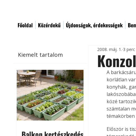
Főoldal
Közérdekű
Újdonságok, érdekességek
Bem
2008. máj. 1.
3 perc
Konzol
Kiemelt tartalom
A barkácsáru
korlátlan va
konyhák, gar
lakószobában
közé tartozi
számtalan me
témakörben i
Először is t
Balkon kertészkedés