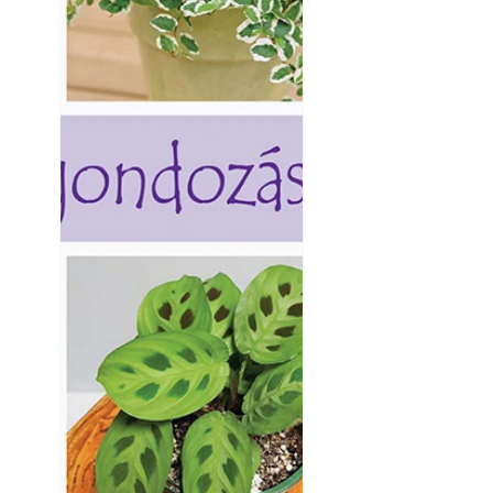
Kültéri hűtés: ho
a teraszt és a ker