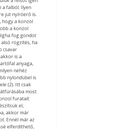
lük a felsőt igen 
a falból. Ilyen 
 jut nyíróerő is. 
, hogy a konzol 
yobb a konzol 
aligha fog gondot 
alsó rögzítés, ha 
b csavar 
akkor is a 
artófal anyaga, 
milyen nehéz 
óbb nylondübel is 
e (2). Itt csak 
 átfúrásába most 
nzol furatait 
szítsük el, 
a, akkor már 
ot. Ennél már az 
sé elferdíthető, 