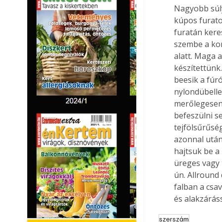
Nagyobb súl
kúpos furato
furatán keres
szembe a kom
alatt. Maga 
készítettünk.
beesik a fúró
nylondübelle
merőlegesen n
befeszülni s
tejfölsűrűsé
azonnal utána
hajtsuk be a 
üreges vagy 
ún. Allround
falban a csav
és alakzárássa
szerszám