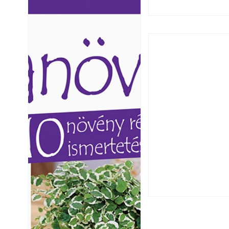
Ezermester lapszámai. A
Ezermester lapszámai
Laptapir kényelmes megoldás,
Laptapir kényelmes 
mert: – t
mert: – t
Csatornaszag a h
megoldások