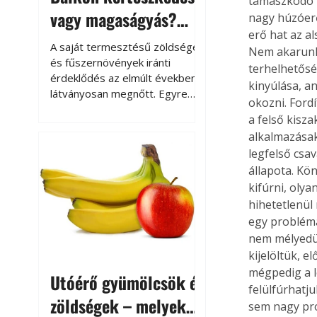
támaszkodó k
vagy magaságyás?
nagy húzóerő 
erő hat az al
Helytakarékos
A saját termesztésű zöldségek
Nem akarunk 
kertészkedés
és fűszernövények iránti
terhelhetősé
érdeklődés az elmúlt években
kinyúlása, an
látványosan megnőtt. Egyre
okozni. Fordí
többen szeretnék tudni, honnan
a felső kisza
származik az élelmiszer az
alkalmazásak
asztalukra, miközben a
legfelső csa
kertészkedés sokak számára
állapota. Kö
kikapcsolódást és feltöltődést
is jelent.
kifúrni, olya
hihetetlenül 
egy problémá
nem mélyedün
kijelöltük, e
mégpedig a l
Utóérő gyümölcsök és
felülfúrhatju
zöldségek – melyek
sem nagy pro