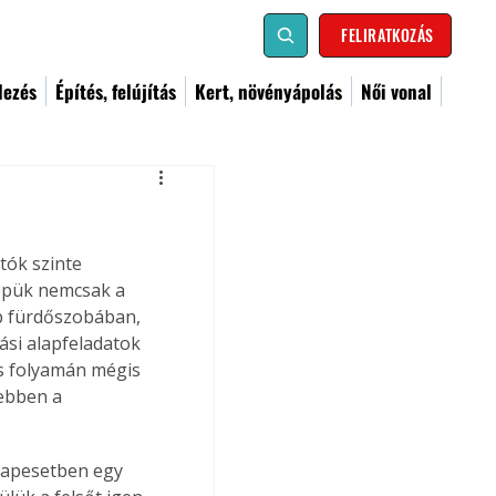
FELIRATKOZÁS
dezés
Építés, felújítás
Kert, növényápolás
Női vonal
tók szinte 
repük nemcsak a 
b fürdőszobában, 
ási alapfeladatok 
és folyamán mégis 
ebben a 
Alapesetben egy 