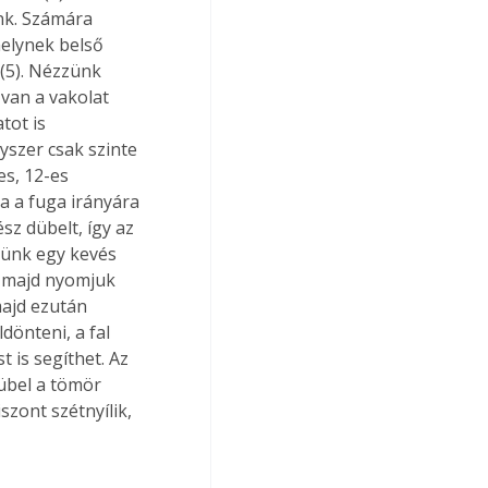
k. Számára 
melynek belső 
 (5). Nézzünk 
van a vakolat 
tot is 
yszer csak szinte 
es, 12-es 
a a fuga irányára 
sz dübelt, így az 
jünk egy kevés 
, majd nyomjuk 
majd ezután 
dönteni, a fal 
is segíthet. Az 
übel a tömör 
szont szétnyílik, 