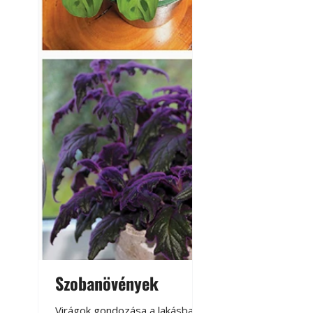
Szobanövények
Virágoskert: k
teraszon, laká
Virágok gondozása a lakásban,