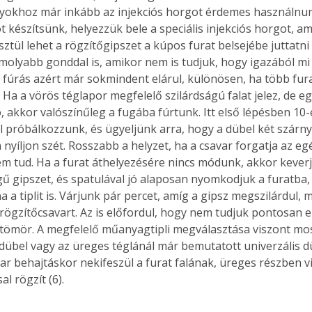
yokhoz már inkább az injekciós horgot érdemes használnun
t készítsünk, helyezzük bele a speciális injekciós horgot, a
ztül lehet a rögzítőgipszet a kúpos furat belsejébe juttatni
olyabb gonddal is, amikor nem is tudjuk, hogy igazából mi 
a fúrás azért már sokmindent elárul, különösen, ha több fura
 Ha a vörös téglapor megfelelő szilárdságú falat jelez, de eg
, akkor valószínűleg a fugába fúrtunk. Itt első lépésben 10-
l próbálkozzunk, és ügyeljünk arra, hogy a dübel két szárny
yíljon szét. Rosszabb a helyzet, ha a csavar forgatja az egé
em tud. Ha a furat áthelyezésére nincs módunk, akkor kever
gű gipszet, és spatulával jó alaposan nyomkodjuk a furatba
 a tiplit is. Várjunk pár percet, amíg a gipsz megszilárdul, 
rögzítőcsavart. Az is előfordul, hogy nem tudjuk pontosan el
tömör. A megfelelő műanyagtipli megválasztása viszont most 
 dübel vagy az üreges téglánál már bemutatott univerzális d
ar behajtáskor nekifeszül a furat falának, üreges részben vi
l rögzít (6). 