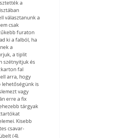
ztették a 
isztában 
ell választanunk a 
nem csak 
 szűkebb furaton 
 ki a falból, ha 
nek a 
uk, a tiplit 
n szétnyitjuk és 
karton fal 
ll arra, hogy 
 lehetőségünk is 
aslemezt vagy 
n erre a fix 
nehezebb tárgyak 
ttartókat 
elemei. Kisebb 
tes csavar-
belt (4). 