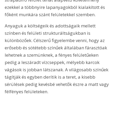
ezekkel a többnyire lapanyagokból kialakított és 
főként munkára szánt felületekkel szemben.
Anyaguk a költségeik és adottságaik mellett 
színben és felületi strukturáltságukban is 
különbözőek. Célszerű figyelembe venni, hogy az 
erősebb és sötétebb színűek általában fárasztóak 
lehetnek a szemünknek, a fényes felületűeken 
pedig a leszáradt vízcseppek, mélyebb karcok 
vágások is jobban látszanak. A világosabb színűek 
tágítják és egyben derítik is a teret, a kisebb 
sérülések pedig kevésbé vehetők észre a matt vagy 
félfényes felületeken.