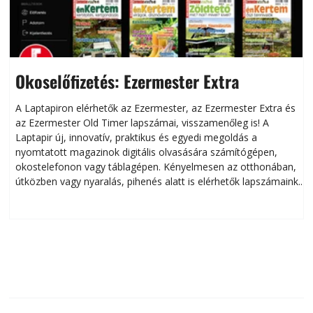
Okoselőfizetés: Ezermester Extra
A Laptapiron elérhetők az Ezermester, az Ezermester Extra és
az Ezermester Old Timer lapszámai, visszamenőleg is! A
Laptapir új, innovatív, praktikus és egyedi megoldás a
L
nyomtatott magazinok digitális olvasására számítógépen,
okostelefonon vagy táblagépen. Kényelmesen az otthonában,
útközben vagy nyaralás, pihenés alatt is elérhetők lapszámaink.
ú
Bárhol, bármikor, akár külföldön élve vagy dolgozva is
B
olvashatók az Ezermester lapszámai. A Laptapir kényelmes
megoldás, mert: – t