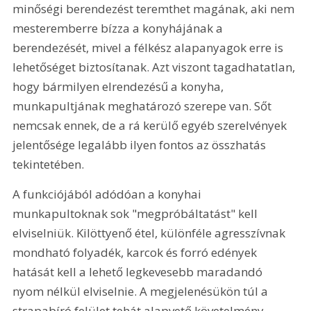
minőségi berendezést teremthet magának, aki nem 
mesteremberre bízza a konyhájának a 
berendezését, mivel a félkész alapanyagok erre is 
lehetőséget biztosítanak. Azt viszont tagadhatatlan, 
hogy bármilyen elrendezésű a konyha, 
munkapultjának meghatározó szerepe van. Sőt 
nemcsak ennek, de a rá kerülő egyéb szerelvények 
jelentősége legalább ilyen fontos az összhatás 
tekintetében.
A funkciójából adódóan a konyhai 
munkapultoknak sok "megpróbáltatást" kell 
elviselniük. Kilöttyenő étel, különféle agresszívnak 
mondható folyadék, karcok és forró edények 
hatását kell a lehető legkevesebb maradandó 
nyom nélkül elviselnie. A megjelenésükön túl a 
strapabíró felület tehát alapvető követelmény 