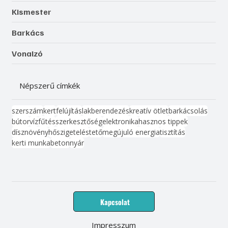
Kismester
Barkács
Vonalzó
Népszerű címkék
szerszám
kert
felújítás
lakberendezés
kreatív ötlet
barkácsolás
bútor
víz
fűtés
szerkesztőség
elektronika
hasznos tippek
dísznövény
hőszigetelés
tető
megújuló energia
tisztítás
kerti munka
beton
nyár
Kapcsolat
Impresszum