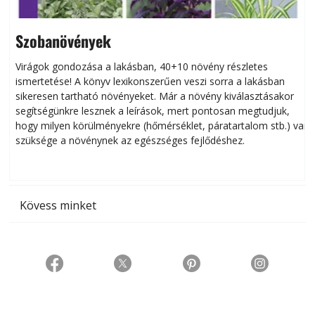
Szobanövények
Virágok gondozása a lakásban, 40+10 növény részletes
ismertetése! A könyv lexikonszerűen veszi sorra a lakásban
s
sikeresen tart­ha­tó növényeket. Már a növény kiválasztásakor
h
segítségünkre lesznek a leírások, mert pontosan megtudjuk,
k
hogy milyen körülményekre (hőmérséklet, páratartalom stb.) van
szüksége a növénynek az egészséges fejlődéshez.
t
Kövess minket