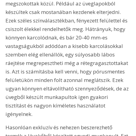
megszokottak közül. Például az üveglapokból 
készültek csak mostanában kezdenek elterjedni. 
Ezek széles színválasztékban, fényezett felülettel és 
csiszolt élekkel rendelhetők meg. Hátrányuk, hogy 
könnyen karcolódnak, és bár 20-40 mm-es 
vastagságukból adódóan a kisebb karcolásokkal 
szemben elég ellenállók, egy súlyosabb lábos 
ráejtése megrepesztheti még a rétegragasztottakat 
is. Azt is számításba kell venni, hogy pórusmentes 
felületükön minden folt azonnal meglátszik. Ezek 
ugyan könnyen eltávolítható szennyeződések, de az 
üvegből készült munkapultok igen gyakori 
tisztítást és nagyon kíméletes használatot 
igényelnek.
Hasonlóan exkluzív és nehezen beszerezhető 
termék a lávakőből készített egyedi munkapult. Ezt 