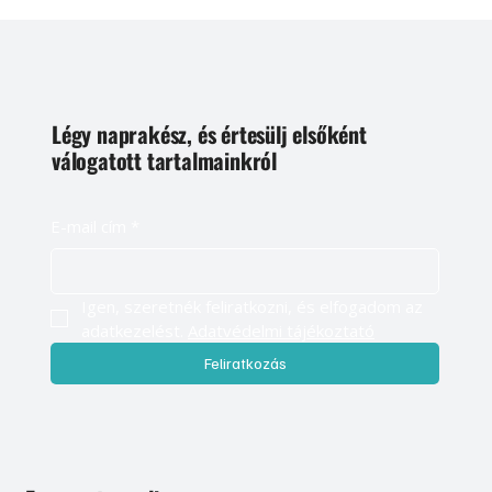
Légy naprakész, és értesülj elsőként
válogatott tartalmainkról
E-mail cím
*
Igen, szeretnék feliratkozni, és elfogadom az 
adatkezelést. 
Adatvédelmi tájékoztató
Feliratkozás