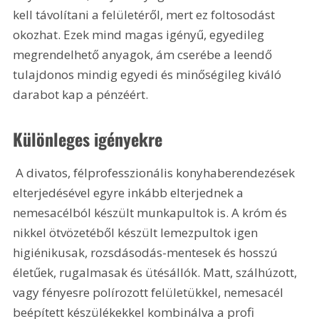
kell távolítani a felületéről, mert ez foltosodást 
okozhat. Ezek mind magas igényű, egyedileg 
megrendelhető anyagok, ám cserébe a leendő 
tulajdonos mindig egyedi és minőségileg kiváló 
darabot kap a pénzéért.
Különleges igényekre
 A divatos, félprofesszionális konyhaberendezések 
elterjedésével egyre inkább elterjednek a 
nemesacélból készült munkapultok is. A króm és 
nikkel ötvözetéből készült lemezpultok igen 
higiénikusak, rozsdásodás-mentesek és hosszú 
életűek, rugalmasak és ütésállók. Matt, szálhúzott, 
vagy fényesre polírozott felületükkel, nemesacél 
beépített készülékekkel kombinálva a profi 