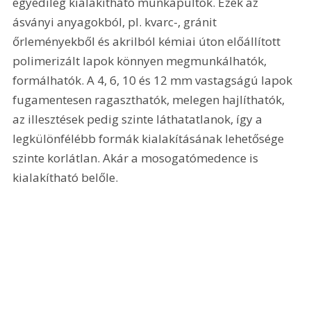
egyedileg kialakítható munkapultok. Ezek az 
ásványi anyagokból, pl. kvarc-, gránit 
őrleményekből és akrilból kémiai úton előállított 
polimerizált lapok könnyen megmunkálhatók, 
formálhatók. A 4, 6, 10 és 12 mm vastagságú lapok 
fugamentesen ragaszthatók, melegen hajlíthatók, 
az illesztések pedig szinte láthatatlanok, így a 
legkülönfélébb formák kialakításának lehetősége 
szinte korlátlan. Akár a mosogatómedence is 
kialakítható belőle.