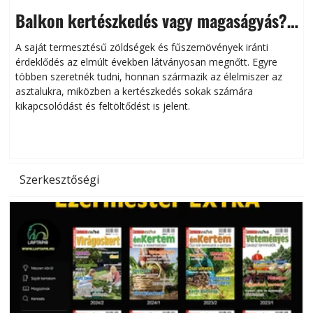
Balkon kertészkedés vagy magaságyás?
Helytakarékos kertészkedés
A saját termesztésű zöldségek és fűszernövények iránti
érdeklődés az elmúlt években látványosan megnőtt. Egyre
többen szeretnék tudni, honnan származik az élelmiszer az
l
asztalukra, miközben a kertészkedés sokak számára
kikapcsolódást és feltöltődést is jelent.
é
d
Szerkesztőségi