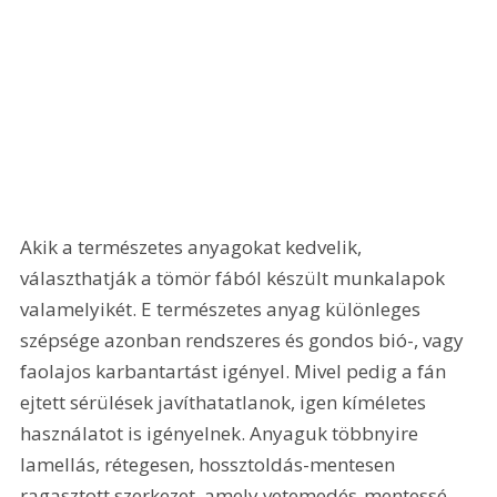
Akik a természetes anyagokat kedvelik, 
választhatják a tömör fából készült munkalapok 
valamelyikét. E természetes anyag különleges 
szépsége azonban rendszeres és gondos bió-, vagy 
faolajos karbantartást igényel. Mivel pedig a fán 
ejtett sérülések javíthatatlanok, igen kíméletes 
használatot is igényelnek. Anyaguk többnyire 
lamellás, rétegesen, hossztoldás-mentesen 
ragasztott szerkezet, amely vetemedés-mentessé 