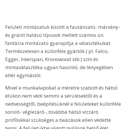
Felületi mintázatuk között a fautánzatú- márvány- 
és gránit hatású típusok mellett számos ún. 
fantázia mintázatú gyarapítja a választékukat. 
Természetesen a különféle gyártók ( pl. Falco, 
Egger, Interspan, Kronowood stb.) szín és 
mintaválasztéka ugyan hasonló, de lényegében 
eltér egymástól.
Mivel e munkalapokat a méretre szabott és hátsó 
élükön nem védi semmi a sérülésektől és a 
nedvességtől, beépítésüknél e felületeket különféle 
soroló- véglezáró-, továbbá hátsó vízzáró 
profilokkal szükséges a beázások ellen védetté 
tenni. A felületükbe vágott nyílások belső élét 