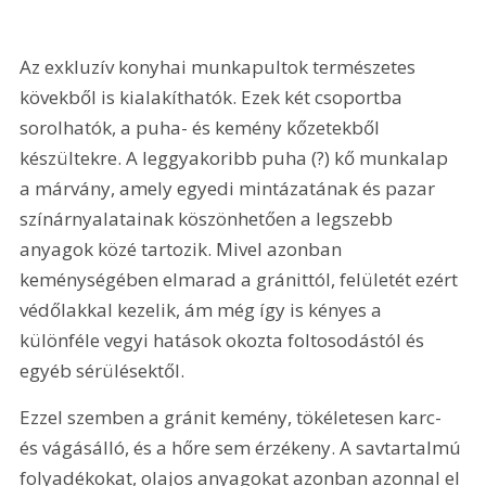
Az exkluzív konyhai munkapultok természetes 
kövekből is kialakíthatók. Ezek két csoportba 
sorolhatók, a puha- és kemény kőzetekből 
készültekre. A leggyakoribb puha (?) kő munkalap 
a márvány, amely egyedi mintázatának és pazar 
színárnyalatainak köszönhetően a legszebb 
anyagok közé tartozik. Mivel azonban 
keménységében elmarad a gránittól, felületét ezért 
védőlakkal kezelik, ám még így is kényes a 
különféle vegyi hatások okozta foltosodástól és 
egyéb sérülésektől.
Ezzel szemben a gránit kemény, tökéletesen karc- 
és vágásálló, és a hőre sem érzékeny. A savtartalmú 
folyadékokat, olajos anyagokat azonban azonnal el 