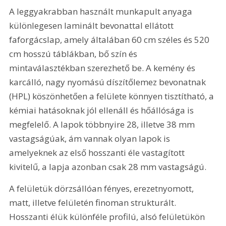
A leggyakrabban használt munkapult anyaga 
különlegesen laminált bevonattal ellátott 
faforgácslap, amely általában 60 cm széles és 520 
cm hosszú táblákban, bő szín és 
mintaválasztékban szerezhető be. A kemény és 
karcálló, nagy nyomású díszítőlemez bevonatnak 
(HPL) köszönhetően a felülete könnyen tisztítható, a 
kémiai hatásoknak jól ellenáll és hőállósága is 
megfelelő. A lapok többnyire 28, illetve 38 mm 
vastagságúak, ám vannak olyan lapok is 
amelyeknek az első hosszanti éle vastagított 
kivitelű, a lapja azonban csak 28 mm vastagságú.
A felületük dörzsállóan fényes, erezetnyomott, 
matt, illetve felületén finoman strukturált. 
Hosszanti élük különféle profilú, alsó felületükön 