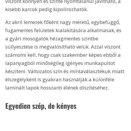
viszont könnyen és szinte nyomtalanul javítható, a 
kisebb karcok pedig kipolírozhatók.
Az akril lemezek főként nagy méretű, egybefüggő, 
fugamentes felületek kialakítására alkalmasak, és 
a gyári mosogatók hézagmentes szintbe 
süllyesztése is megvalósítható velük. Azzal viszont 
számolni kell, hogy csak szakember képes ebből a 
lapanyagból minőségileg igényes munkapultot 
készíteni. Változatos szín és mintaválasztékuk miatt 
élszegélyként is gyakran használják a különféle 
laminált lapok hosszanti élének díszítéséhez.
Egyedien szép, de kényes