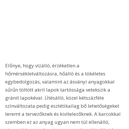
Előnye, hogy vízálló, érzéketlen a 
hőmérsékletváltozásra, hőálló és a tökéletes 
egybedolgozás, valamint az ásványi anyagokkal 
sűrűn töltött akril lapok tartóssága vetekszik a 
gránit lapokéval. Ütésálló, közel kétszázféle 
színváltozata pedig esztétikailag bő lehetőségeket 
teremt a tervezőknek és kivitelezőknek. A karcokkal 
szemben ez az anyag ugyan nem túl ellenálló, 