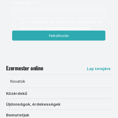
E-mail cím
*
Igen, szeretnék feliratkozni, és elfogadom az 
adatkezelést. 
Adatvédelmi tájékoztató
Feliratkozás
Ezermester online
Lap tetejére
Rovatok
Közérdekű
Újdonságok, érdekességek
Bemutatjuk