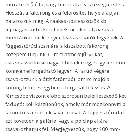
mm átmérőjű fa, vagy fémrúdra is szükségünk lesz. 
Hosszát a fakorong és a felerősítés helye alapján 
határozzuk meg. A ráakasztott eszközök kb. 
fejmagasságba kerüljenek, ne akadályozzák a 
munkánkat, de könnyen leakaszthatók legyenek. A 
függesztőrúd számára a kiszabott fakorong 
közepére fúrjunk 30 mm átmérőjű lyukat, 
csiszolással kissé nagyobbítsuk meg, hogy a rúdon 
könnyen elforgatható legyen. A farúd végére 
csavarozzunk alátét fatömböt, amire majd a 
korong felül, és egyben a forgását fékezi is. A 
fémcsőbe viszont előbb szorosan beleilleszkedő két 
fadugót kell készítenünk, amely már megkönnyíti a 
fatömb és a rúd felcsavarozását. A függesztőrudat 
ezt követően a galéria, vagy a polclap aljára 
csavarozhatjuk fel. Megjegyezzük, hogy 100 mm-