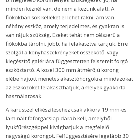
minden kéznél van, de nem a kezünk alatt. A 
fiókokban sok kelléket el lehet rakni, ám van 
néhány eszköz, amely terjedelmes, és gyakran is 
van rájuk szükség. Ezeket tehát nem célszerű a 
fiókokba tárolni, jobb, ha felakasztva tartjuk. Erre 
szolgál a konyhaszekrényeket összekötő, vagy 
kiegészítő galériára függesztetten felszerelt forgó 
eszköztartó. A közel 300 mm átmérőjű korong 
elébe hajtott menetes akasztóhorgokra mindazokat 
az eszközöket felakaszthatjuk, amelyek gyakorta 
használatosak.
A karusszel elkészítéséhez csak akkora 19 mm-es 
laminált faforgácslap darab kell, amelyből 
lyukfűrészgéppel kivághatjuk a megfelelő 
nagyságú korongot. Felfüggesztésére legalább 30 