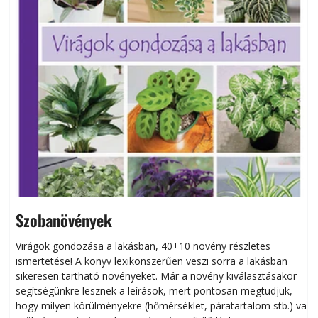
Szobanövények
Virágok gondozása a lakásban, 40+10 növény részletes
ismertetése! A könyv lexikonszerűen veszi sorra a lakásban
s
sikeresen tart­ha­tó növényeket. Már a növény kiválasztásakor
h
segítségünkre lesznek a leírások, mert pontosan megtudjuk,
k
hogy milyen körülményekre (hőmérséklet, páratartalom stb.) van