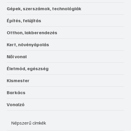
Gépek, szerszámok, technológiák
Építés, felújítás
Otthon, lakberendezés
Kert, növényápolás
Női vonal
Életmód, egészség
Kismester
Barkács
Vonalzó
Népszerű címkék