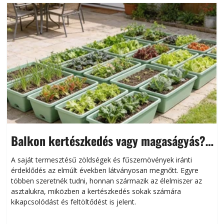
Balkon kertészkedés vagy magaságyás?
Helytakarékos kertészkedés
A saját termesztésű zöldségek és fűszernövények iránti
érdeklődés az elmúlt években látványosan megnőtt. Egyre
többen szeretnék tudni, honnan származik az élelmiszer az
l
asztalukra, miközben a kertészkedés sokak számára
kikapcsolódást és feltöltődést is jelent.
é
d