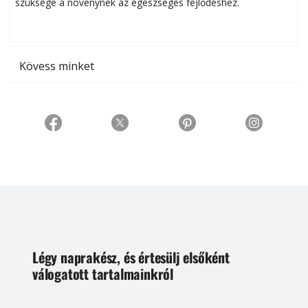
szüksége a növénynek az egészséges fejlődéshez.
t
Kövess minket
Légy naprakész, és értesülj elsőként
válogatott tartalmainkról