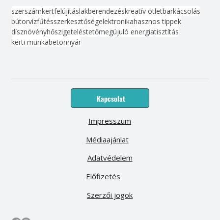
szerszám
kert
felújítás
lakberendezés
kreatív ötlet
barkácsolás
bútor
víz
fűtés
szerkesztőség
elektronika
hasznos tippek
dísznövény
hőszigetelés
tető
megújuló energia
tisztítás
kerti munka
beton
nyár
Kapcsolat
Impresszum
Médiaajánlat
Adatvédelem
Előfizetés
Szerzői jogok