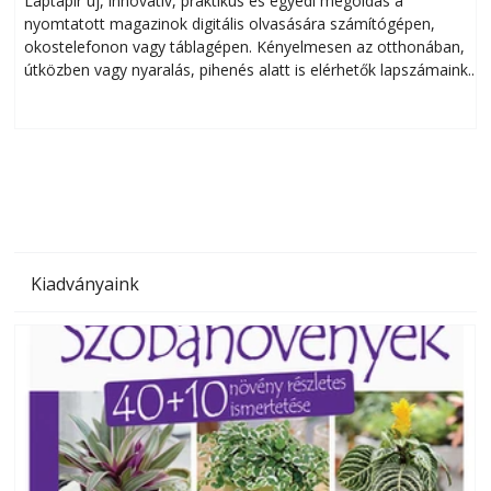
Laptapir új, innovatív, praktikus és egyedi megoldás a
L
nyomtatott magazinok digitális olvasására számítógépen,
okostelefonon vagy táblagépen. Kényelmesen az otthonában,
útközben vagy nyaralás, pihenés alatt is elérhetők lapszámaink.
ú
Bárhol, bármikor, akár külföldön élve vagy dolgozva is
B
olvashatók az Ezermester lapszámai. A Laptapir kényelmes
megoldás, mert: – t
Kiadványaink