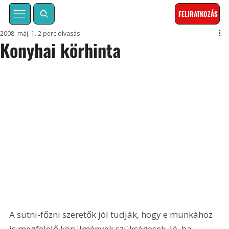
FELIRATKOZÁS
2008. máj. 1.
2 perc olvasás
Konyhai körhinta
A sütni-főzni szeretők jól tudják, hogy e munkához 
is megfelelő körülmények szükségesek. Jó, ha 