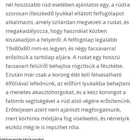
nél hoszszabb rúd esetében ajánlatos egy, a rúdra 
szorosan illeszkedő lyukkal ellátott felfogólapot 
alkalmazni, amely szilárdan megvezeti a rudat, és 
megakadályozza, hogy használat közben 
kiszakadjon a helyéről. A felfogólap legalább 
19x80x80 mm-es legyen, és négy facsavarral 
erősítsük a tartólap aljára. A rudat egy hosszú 
facsavart felülről behajtva rögzítsük a fészkébe. 
Ezután már csak a korong élét kell felvasalható 
élfóliával lefednünk, az előfúrt lyukakba behajtani 
a menetes akasztóhorgokat, és a kész korongot a 
fatömb segítségével a rúd alsó végére erősítenünk. 
Erőteljesen azért nem ajánlott megforgatnunk, 
mert körhinta módjára fog viselkedni, és némelyik 
eszköz még le is repülhet róla.
lakberendezés
konyha