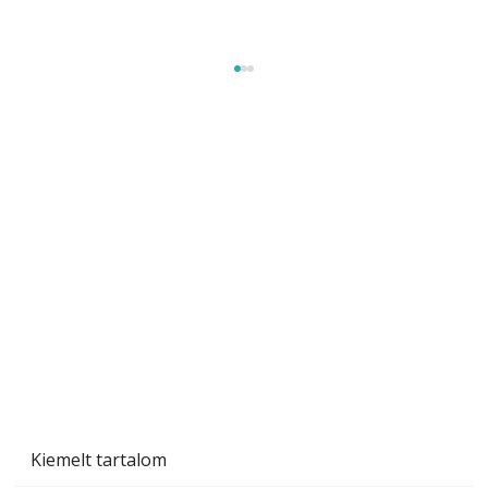
Gyerekszoba az új tanévhez
Kiemelt tartalom