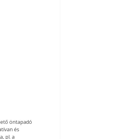
hető öntapadó 
atívan és 
, pl. a 