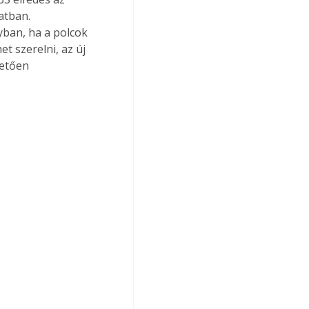
atban. 
yban, ha a polcok 
t szerelni, az új 
vetően 