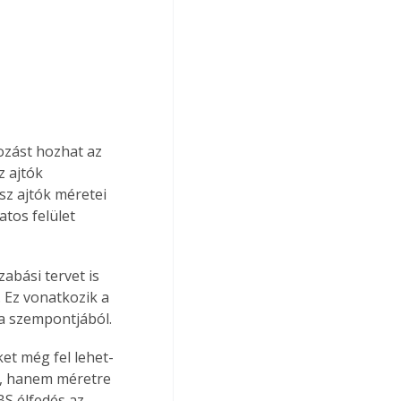
ozást hozhat az 
 ajtók 
sz ajtók méretei 
tos felület 
bási tervet is 
 Ez vonatkozik a 
ga szempontjából.
et még fel lehet-
z, hanem méretre 
S élfedés az 