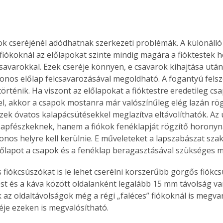
pok cseréjénél adódhatnak szerkezeti problémák. A különáll
t fiókoknál az előlapokat szinte mindig magára a fióktestek 
 csavarokkal. Ezek cseréje könnyen, e csavarok kihajtása után,
onos előlap felcsavarozásával megoldható. A fogantyú fels
örténik. Ha viszont az előlapokat a fióktestre eredetileg cs
fel, akkor a csapok mostanra már valószínűleg elég lazán rögz
zek óvatos kalapácsütésekkel meglazítva eltávolíthatók. Az ú
apfészkeknek, hanem a fiókok fenéklapját rögzítő horonyna
zonos helyre kell kerülnie. E műveleteket a lapszabászat sza
 előlapot a csapok és a fenéklap beragasztásával szükséges m
s fiókcsúszókat is le lehet cserélni korszerűbb görgős fiókcs
est és a káva között oldalanként legalább 15 mm távolság va
 az oldaltávolságok még a régi „faléces” fiókoknál is megvan
ertben,
Gyógyító növények: a
éje ezeken is megvalósítható.
sban
természet kincsei az