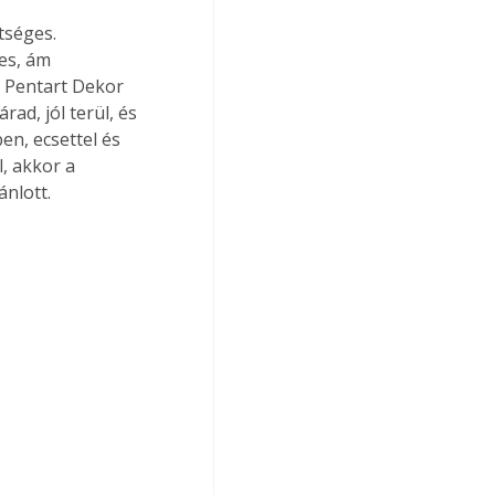
tséges. 
es, ám 
a Pentart Dekor 
ad, jól terül, és 
n, ecsettel és 
, akkor a 
ánlott.