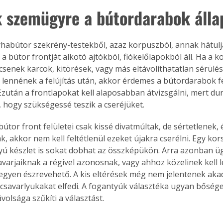
 szemügyre a bútordarabok álla
abútor szekrény-testekből, azaz korpuszból, annak hátuljá
 a bútor frontját alkotó ajtókból, fiókelőlapokból áll. Ha a 
ncsenek karcok, kitörések, vagy más eltávolíthatatlan sérülés
lennének a felújítás után, akkor érdemes a bútordarabok fel
Ezután a frontlapokat kell alaposabban átvizsgálni, mert durv
s, hogy szükségessé teszik a cseréjüket.
tor front felületei csak kissé divatmúltak, de sértetlenek, é
, akkor nem kell feltétlenül ezeket újakra cserélni. Egy ko
ú készlet is sokat dobhat az összképükön. Arra azonban ügy
savarjaiknak a régivel azonosnak, vagy ahhoz közelinek kell 
legyen észrevehető. A kis eltérések még nem jelentenek akad
 csavarlyukakat elfedi. A fogantyúk választéka ugyan bősége
volsága szűkíti a választást.