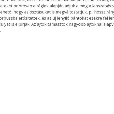
éreteket pontosan a régiek alapján adjuk a meg a lapszabász
ehető, hogy az osztásukat is megváltoztatjuk, pl. hosszirán
orpuszba erősítettek, és az új lenyíló pántokat ezekre fel lehe
súlyát is elbírják. Az ajtókitámasztók nagyobb ajtóknál alap
 