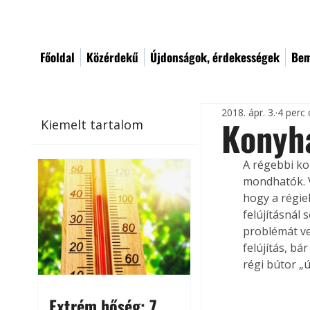
Főoldal
Közérdekű
Újdonságok, érdekességek
Bem
2018. ápr. 3.
4 perc 
Konyha
Kiemelt tartalom
A régebbi k
mondhatók. V
hogy a régiek
felújításnál
problémát ve
felújítás, bá
régi bútor „ú
Extrém hőség: 7