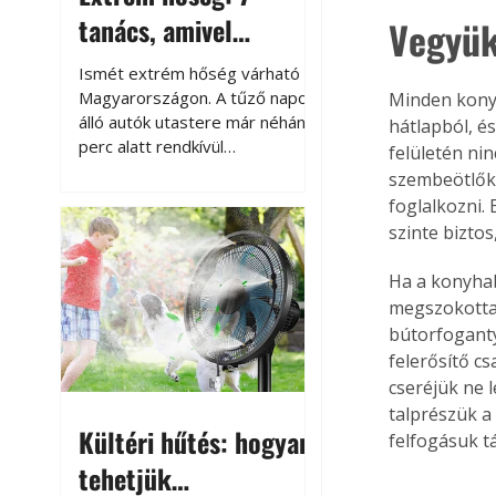
tanács, amivel
Vegyük
megóvhatjuk
Ismét extrém hőség várható
autónkat a nyári
Magyarországon. A tűző napon
Minden konyh
álló autók utastere már néhány
hátlapból, és
károktól
perc alatt rendkívül
felületén ni
felmelegszik, és rövid időn belül
szembeötlők 
akár a 60-70 °C-ot is
foglalkozni. 
megközelítheti. Ez nemcsak a
szinte bizto
beszállást teszi kellemetlenné,
hanem az autó állapotára és a
Ha a konyhabú
benne hagyott tárgyakra is
megszokottak
káros hatással lehet. Néhány
bútorfoganty
egyszerű óvintézkedéssel
felerősítő c
azonban jelentősen
cseréjük ne 
csökkenthetjük a hőség káros
talprészük a
hatásait.
Kültéri hűtés: hogyan
felfogásuk tá
tehetjük