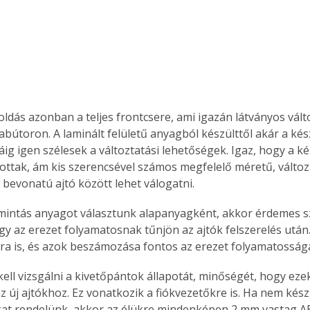
. A
megoldás,
oldás azonban a teljes frontcsere, ami igazán látványos vált
bútoron. A laminált felületű anyagból készülttől akár a kész
ig igen szélesek a változtatási lehetőségek. Igaz, hogy a ké
ottak, ám kis szerencsével számos megfelelő méretű, változa
 bevonatú ajtó között lehet válogatni.
mintás anyagot választunk alapanyagként, akkor érdemes sza
ogy az erezet folyamatosnak tűnjön az ajtók felszerelés után.
kra is, és azok beszámozása fontos az erezet folyamatossá
ell vizsgálni a kivetőpántok állapotát, minőségét, hogy ezek
az új ajtókhoz. Ez vonatkozik a fiókvezetőkre is. Ha nem kés
kat rendelünk, akkor az élükre mindenképen 2 mm vastag AB