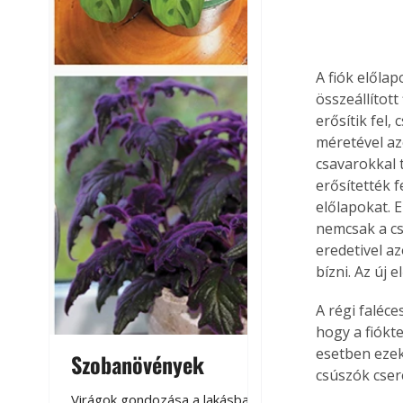
A fiók előla
összeállítot
erősítik fel,
méretével az
csavarokkal t
erősítették 
előlapokat. E
nemcsak a cs
eredetivel a
bízni. Az új
A régi faléce
hogy a fiókt
esetben ezek
Szobanövények
Virágoskert: k
csúszók cser
teraszon, laká
Virágok gondozása a lakásban,