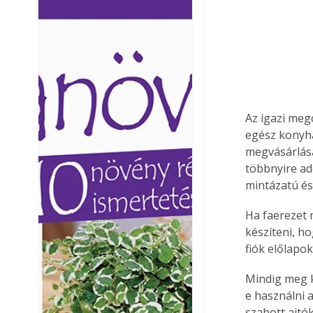
Ezermester lapszámai. A
Ezermester lapszámai
Laptapir kényelmes megoldás,
Laptapir kényelmes 
mert: – t
mert: – t
Az igazi meg
egész konyha
megvásárlásá
többnyire ad
mintázatú és
Ha faerezet 
készíteni, h
fiók előlapo
Mindig meg k
e használni 
szabott ajtó