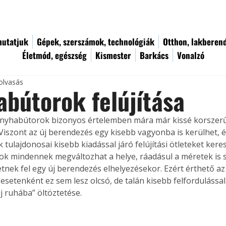
utatjuk
Gépek, szerszámok, technológiák
Otthon, lakberen
Életmód, egészség
Kismester
Barkács
Vonalzó
olvasás
bútorok felújítása
onyhabútorok bizonyos értelemben mára már kissé korszer
iszont az új berendezés egy kisebb vagyonba is kerülhet, é
 tulajdonosai kisebb kiadással járó felújítási ötleteket kere
 sok mindennek megváltozhat a helye, ráadásul a méretek is
tnek fel egy új berendezés elhelyezésekor. Ezért érthető az 
r esetenként ez sem lesz olcsó, de talán kisebb felfordulássa
j ruhába” öltöztetése.