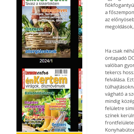
fiókfogantyú
a főszempont
az előnyöseb
megoldások, 
Ha csak néhá
öntapadó DC 
valóban gyor
tekercs hoss
felválása. Ez
túlhajtásokn
vágható a sz
mindig közép
felületre si
színek kerül
frontfelület
Konyhabútoro