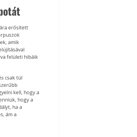
potát
ra erősített 
korpuszok 
ek, amik 
újításával 
a felületi hibáik 
s csak túl 
rszerűbb 
elni kell, hogy a 
lenniük, hogy a 
ályt, ha a 
s, ám a 