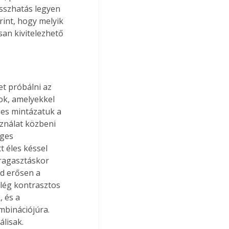
sszhatás legyen 
rint, hogy melyik 
an kivitelezhető 
et próbálni az 
ok, amelyekkel 
ges mintázatuk a 
ználat közbeni 
eges 
 éles késsel 
lragasztáskor 
d erősen a 
elég kontrasztos 
 és a 
mbinációjúra. 
lisak.