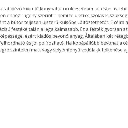
últat idéző kivitelű konyhabútorok esetében a festés is lehe
n ehhez – igény szerint – némi felületi csiszolás is szükség
t a bútor teljesen újszerű külsőbe „öltöztethető”. E célra 
Együtt jobban megéri!
ázisú festéke talán a legalkalmasabb. Ez a festék gyorsan szár
őképessége, ezért kiadós bevonó anyag. Általában két rétegbe
Bővebb információ itt!
k az
Együtt jobban megéri! A
felhordható és jól polírozható. Ha kopásállóbb bevonat a cél
mester
könyvek tetszőleges
tegre színtelen matt vagy selyemfényű védőlakk felkenése aj
er Old
párosítással kedvezményes
áron, 0 Ft postaköltséggel
ptapir új,
megrendelhetők!
és egyedi
tt
lvasására
elefonon
nyelmesen
ben vagy
t is
. Bárhol,
ön élve
ashatók az