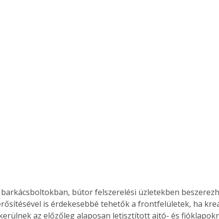
barkácsboltokban, bútor felszerelési üzletekben beszerez
erősítésével is érdekesebbé tehetők a frontfelületek, ha kre
rülnek az előzőleg alaposan letisztított ajtó- és fióklapokra