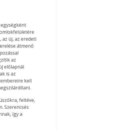
ó egységként 
homlokfelületére 
 az új, az eredeti 
zerelése átmenő 
apozással 
ítik az 
j előlapnál 
k is az 
kembereire kell 
egszilárdítani.
úszókra, feltéve, 
n. Szerencsés 
nak, így a 