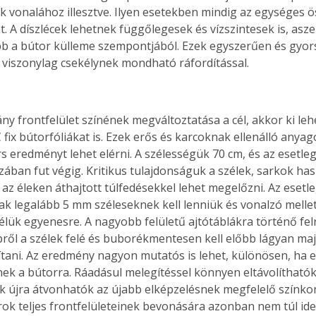
k vonalához illesztve. Ilyen esetekben mindig az egységes ö
. A díszlécek lehetnek függőlegesek és vízszintesek is, asze
b a bútor külleme szempontjából. Ezek egyszerűen és gyors
viszonylag csekélynek mondható ráfordítással.
ny frontfelület színének megváltoztatása a cél, akkor ki leh
fix bútorfóliákat is. Ezek erős és karcoknak ellenálló anyag
s eredményt lehet elérni. A szélességük 70 cm, és az esetle
zában fut végig. Kritikus tulajdonságuk a szélek, sarkok has
t az éleken áthajtott túlfedésekkel lehet megelőzni. Az esetl
ak legalább 5 mm széleseknek kell lenniük és vonalzó mellett
élük egyenesre. A nagyobb felületű ajtótáblákra történő fe
ről a szélek felé és buborékmentesen kell előbb lágyan maj
mítani. Az eredmény nagyon mutatós is lehet, különösen, ha 
nek a bútorra. Ráadásul melegítéssel könnyen eltávolíthatók,
ek újra átvonhatók az újabb elképzelésnek megfelelő színko
k teljes frontfelületeinek bevonására azonban nem túl ideá