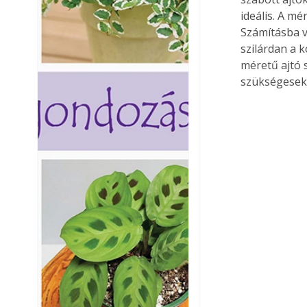
ideális. A m
Számításba v
szilárdan a k
méretű ajtó 
szükségesek.