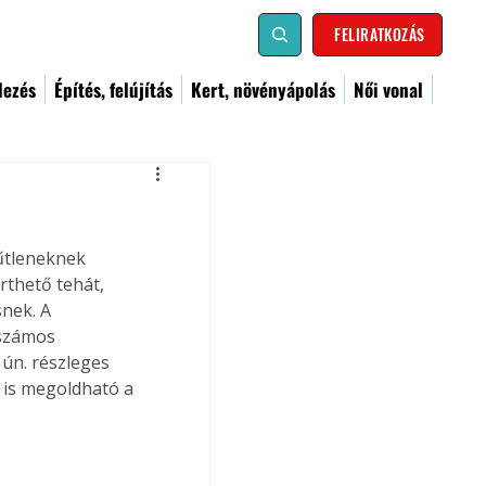
FELIRATKOZÁS
dezés
Építés, felújítás
Kert, növényápolás
Női vonal
űtleneknek 
rthető tehát, 
snek. A 
 számos 
ún. részleges 
l is megoldható a 