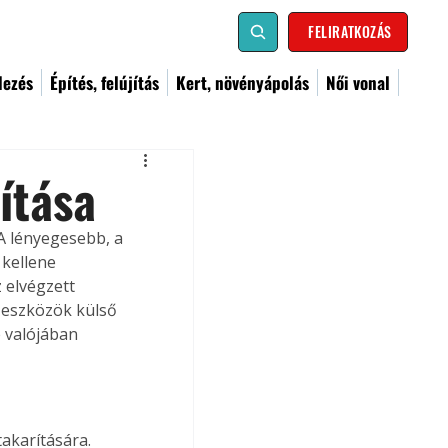
FELIRATKOZÁS
dezés
Építés, felújítás
Kert, növényápolás
Női vonal
ítása
A lényegesebb, a 
 kellene 
z elvégzett 
őeszközök külső 
e valójában 
akarítására. 