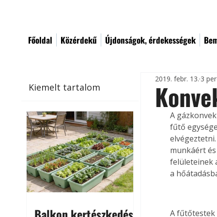
Főoldal
Közérdekű
Újdonságok, érdekességek
Bem
2019. febr. 13.
3 per
Konvek
Kiemelt tartalom
A gázkonvekt
fűtő egysége
elvégeztetni.
munkáért és 
felületeinek 
a hőátadásba
Balkon kertészkedés
A fűtőtestek 