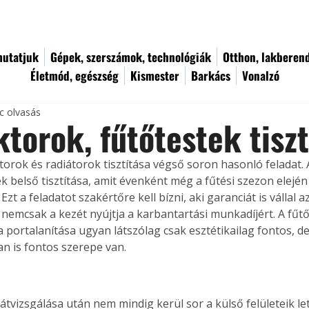
utatjuk
Gépek, szerszámok, technológiák
Otthon, lakberen
Életmód, egészség
Kismester
Barkács
Vonalzó
c olvasás
torok, fűtőtestek tiszt
orok és radiátorok tisztítása végső soron hasonló feladat. 
k belső tisztítása, amit évenként még a fűtési szezon elején
 Ezt a feladatot szakértőre kell bízni, aki garanciát is vállal a
nemcsak a kezét nyújtja a karbantartási munkadíjért. A fűt
a portalanítása ugyan látszólag csak esztétikailag fontos, d
n is fontos szerepe van.
átvizsgálása után nem mindig kerül sor a külső felületeik let