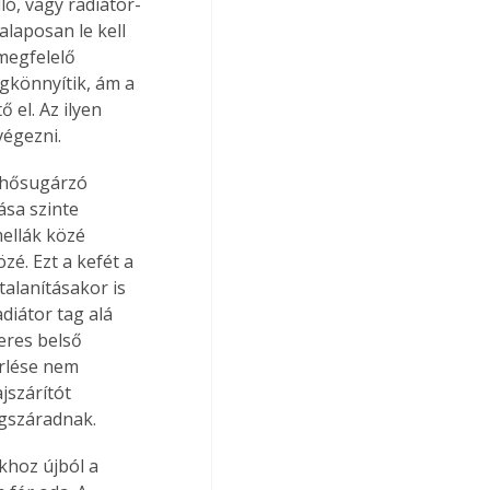
ló, vagy radiátor-
laposan le kell 
 megfelelő 
egkönnyítik, ám a 
 el. Az ilyen 
végezni.
 hősugárzó 
ása szinte 
mellák közé 
é. Ezt a kefét a 
alanításakor is 
diátor tag alá 
eres belső 
örlése nem 
jszárítót 
egszáradnak. 
akhoz újból a 