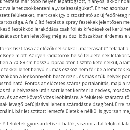
ük festése már több helyen lepattogzott, hiányos, akkor hőál
. A
vonva lehet csökkenteni a „viseltességüket”. Ehhez azonban a
megoldás,
estett felületeket, mert csak így biztosítható az új fedőréteg
tartóssága. A felújító festést a spray festékek jelentősen m
kező festékköd lerakódása csak fóliás kifedésekkel kerülhető
jítását azonban lehetőleg még az őszi időszakban érdemes el
torok tisztítása az előzőknél sokkal „macerásabb” feladat a
elsége miatt. Az ilyen radiátorok belső felületeinek letakarít
len a 70-88 cm hosszú lapradiátor-tisztító kefe nélkül, a la
 ezekkel lehet benyúlni, más eszköz nem fér be a lemezek köz
zakban a legkönnyebb beszerezni, és más szűk helyek port
sználható. Fontos az előzetes száraz portalanítás, majd a ra
os tál elhelyezése után sort lehet keríteni a nedves, mosósz
a, és az ezt követő vizes leöblítésre. A felületek szárazra t
sak levegő befújásával lehet a száradást elősegíteni. Erre ha
nálni, bár letisztított lemezfelületek e nélkül is gyorsan m
lső felületek gyorsan letisztíthatók, viszont a fal felőli oldal