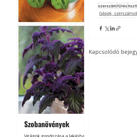
szerszám
fűtés
tiszt
Gépek, szerszámok
Kapcsolódó bejeg
Szobanövények
Virágoskert: k
teraszon, laká
Virágok gondozása a lakásban,