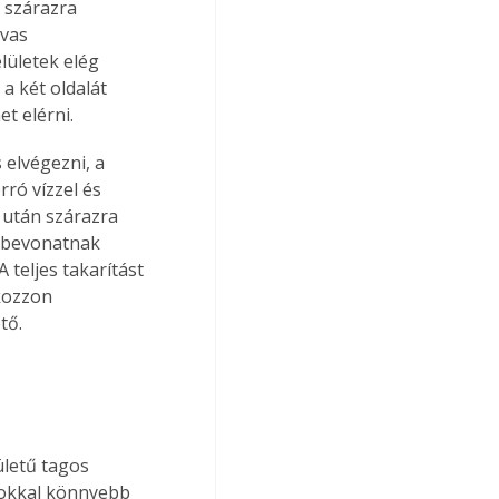
 szárazra 
vas 
lületek elég 
a két oldalát 
et elérni.
 elvégezni, a 
ró vízzel és 
 után szárazra 
tt bevonatnak 
 teljes takarítást 
kozzon 
tő.
ületű tagos 
sokkal könnyebb 