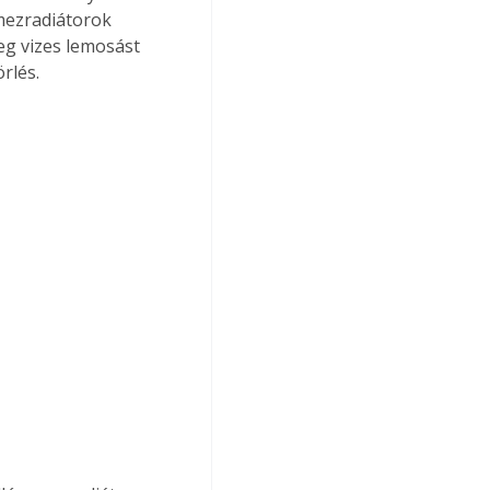
emezradiátorok 
eg vizes lemosást 
rlés.