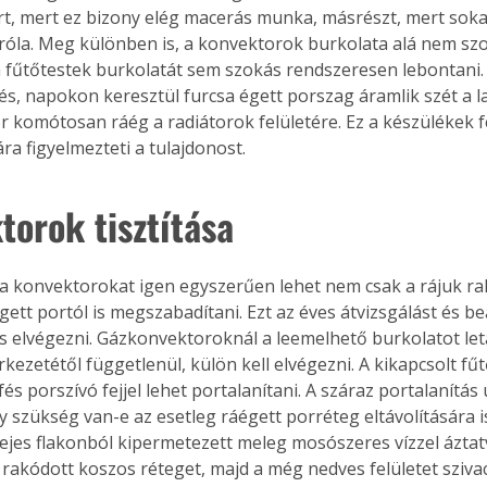
t, mert ez bizony elég macerás munka, másrészt, mert soka
róla. Meg különben is, a konvektorok burkolata alá nem sz
a fűtőtestek burkolatát sem szokás rendszeresen lebontani.
tés, napokon keresztül furcsa égett porszag áramlik szét a l
 komótosan ráég a radiátorok felületére. Ez a készülékek fe
ra figyelmezteti a tulajdonost.
torok tisztítása
a konvektorokat igen egyszerűen lehet nem csak a rájuk ra
gett portól is megszabadítani. Ezt az éves átvizsgálást és be
 elvégezni. Gázkonvektoroknál a leemelhető burkolatot leta
kezetétől függetlenül, külön kell elvégezni. A kikapcsolt fű
és porszívó fejjel lehet portalanítani. A száraz portalanítás 
y szükség van-e az esetleg ráégett porréteg eltávolítására is
ejes flakonból kipermetezett meleg mosószeres vízzel áztatva 
 rakódott koszos réteget, majd a még nedves felületet szivacc