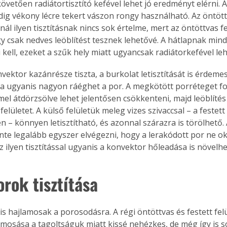
övetően radiátortisztító kefével lehet jó eredményt elérni. A
dig vékony lécre tekert vászon rongy használható. Az öntött
l ilyen tisztításnak nincs sok értelme, mert az öntöttvas fe
y csak nedves leöblítést tesznek lehetővé. A hátlapnak mind 
 kell, ezeket a szűk hely miatt ugyancsak radiátorkefével leh
ektor kazánrésze tiszta, a burkolat letisztítását is érdemes
ra ugyanis nagyon ráéghet a por. A megkötött porréteget for
el átdörzsölve lehet jelentősen csökkenteni, majd leöblítés
a felületet. A külső felületük meleg vizes szivaccsal – a feste
– könnyen letisztítható, és azonnal szárazra is törölhető. A
te legalább egyszer elvégezni, hogy a lerakódott por ne o
 ilyen tisztítással ugyanis a konvektor hőleadása is növelhe
rok tisztítása
is hajlamosak a porosodásra. A régi öntöttvas és festett fel
emosása a tagoltságuk miatt kissé nehézkes, de még így is 