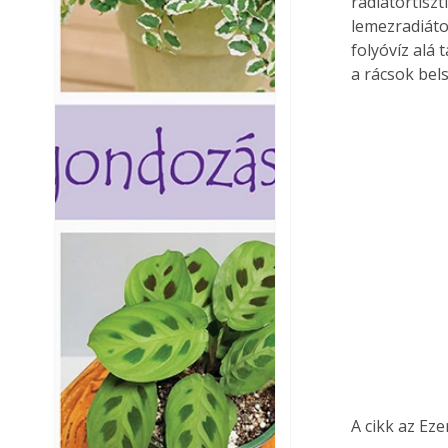
radiátortiszt
lemezradiáto
folyóvíz alá
a rácsok bel
A cikk az Ez