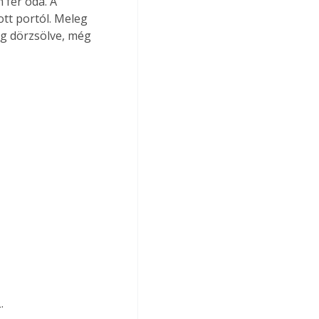
 fér oda. A 
tt portól. Meleg 
ig dörzsölve, még 
.