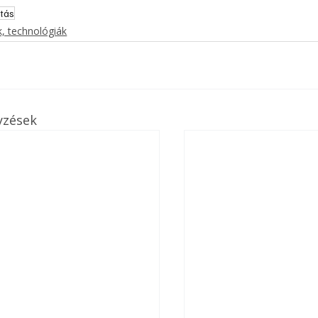
ítás
, technológiák
yzések
ertben,
Gyógyító növények: a
sban
természet kincsei az