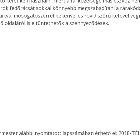
ító kefét kell használni, mert a fal közelsége más eszköz nem
rok fedőrácsát sokkal könnyebb megszabadítani a rárakódo
 tartva, mosogatószerrel bekenve, és rövid szőrű kefével vég
ső oldaláról is eltüntethetők a szennyeződések.
ermester alábbi nyomtatott lapszámában érhető el: 2018/TÉL