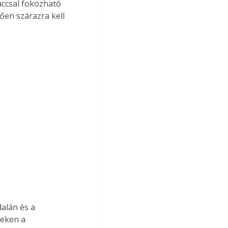
ccsal fokozható 
ően szárazra kell 
dalán és a 
zeken a 