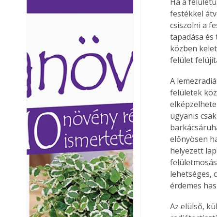
Ha a felület
Ezermester lapszámai. A
Ezermester lapszámai
festékkel át
Laptapir kényelmes megoldás,
Laptapir kényelmes 
csiszolni a f
mert: – t
mert: – t
tapadása és 
közben kelet
felület felú
A lemezradiá
felületek köz
elképzelhetet
ugyanis csak
barkácsáruhá
előnyösen ha
helyezett lap
felületmosásr
lehetséges, c
érdemes hasz
Az elülső, kü