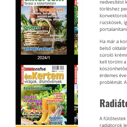
nedvesítést k
törléshez pe
konvektorokná
rücskösek, íg
portalanítani
Ha már a konv
belső oldalá
súroló krémm
kell törölni 
köszönhetően 
érdemes éven
problémát. Az
Radiáto
A fűtőtestek 
radiátorok l