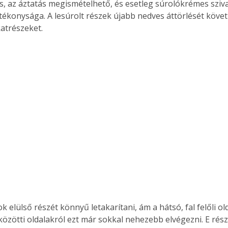
, az áztatás megismételhető, és esetleg súrolókrémes sziva
atékonysága. A lesúrolt részek újabb nedves áttörlését követ
katrészeket.
 elülső részét könnyű letakarítani, ám a hátsó, fal felőli ol
özötti oldalakról ezt már sokkal nehezebb elvégezni. E rés