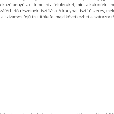
k közé benyúlva – lemosni a felületüket, mint a különféle l
áférhető részeinek tisztítása. A konyhai tisztítószeres, mel
a szivacsos fejű tisztítókefe, majd következhet a szárazra tö
Együtt jobban megéri!
Bővebb információ itt!
k az
Együtt jobban megéri! A
mester
könyvek tetszőleges
er Old
párosítással kedvezményes
áron, 0 Ft postaköltséggel
ptapir új,
megrendelhetők!
és egyedi
tt
lvasására
elefonon
nyelmesen
ben vagy
t is
. Bárhol,
ön élve
ashatók az