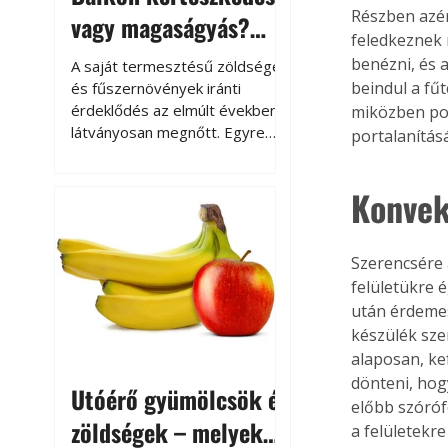
Részben azér
vagy magaságyás?
feledkeznek 
Helytakarékos
benézni, és 
A saját termesztésű zöldségek
kertészkedés
beindul a fű
és fűszernövények iránti
érdeklődés az elmúlt években
miközben por
látványosan megnőtt. Egyre
portalanításá
többen szeretnék tudni, honnan
származik az élelmiszer az
Konvek
asztalukra, miközben a
kertészkedés sokak számára
kikapcsolódást és feltöltődést
Szerencsére 
is jelent.
felületükre é
után érdemes
készülék szer
alaposan, kef
dönteni, hog
Utóérő gyümölcsök és
előbb szóróf
zöldségek – melyek
a felületekre