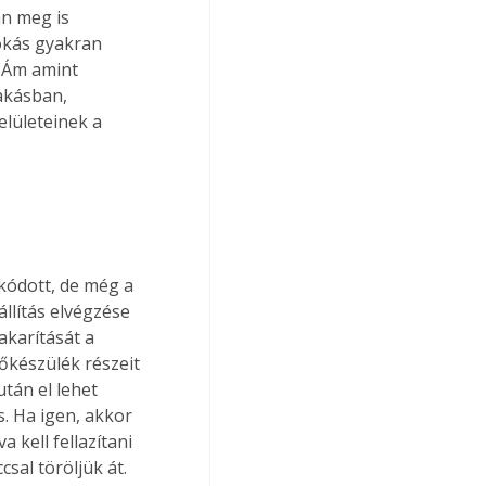
n meg is 
okás gyakran 
 Ám amint 
akásban, 
lületeinek a 
kódott, de még a 
állítás elvégzése 
karítását a 
tőkészülék részeit 
után el lehet 
. Ha igen, akkor 
kell fellazítani 
sal töröljük át. 