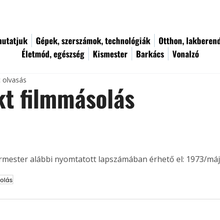
utatjuk
Gépek, szerszámok, technológiák
Otthon, lakberen
Életmód, egészség
Kismester
Barkács
Vonalzó
c olvasás
t filmmásolás
ermester alábbi nyomtatott lapszámában érhető el: 1973/máj
olás