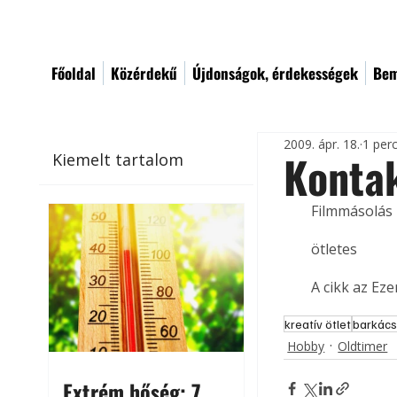
Főoldal
Közérdekű
Újdonságok, érdekességek
Bem
2009. ápr. 18.
1 per
Kontak
Kiemelt tartalom
Filmmásolás
ötletes
A cikk az Ez
kreatív ötlet
barkács
Hobby
Oldtimer
Extrém hőség: 7