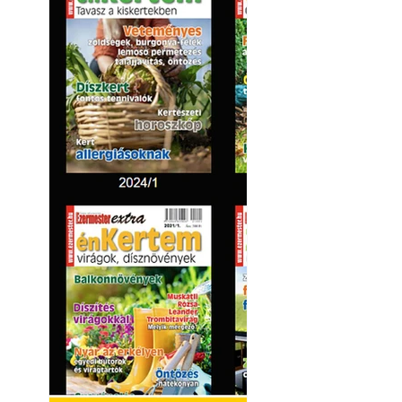
Hivatásos tervez
"alkotnak" anten