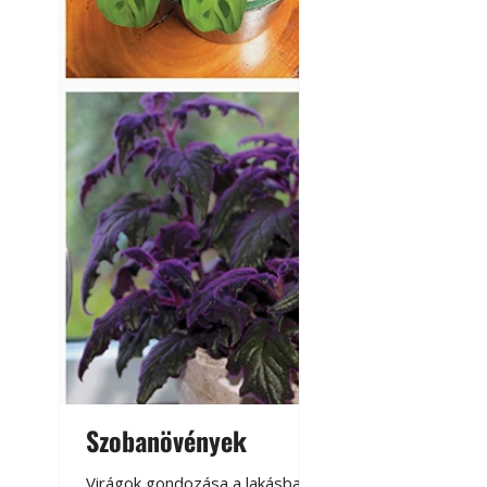
Szobanövények
Virágoskert: k
teraszon, laká
Virágok gondozása a lakásban,