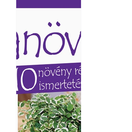
Ezermester lapszámai. A
Ezermester lapszámai
Laptapir kényelmes megoldás,
Laptapir kényelmes 
mert: – t
mert: – t