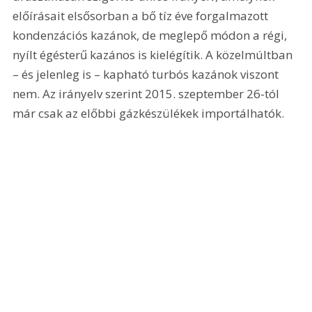
előírásait elsősorban a bő tíz éve forgalmazott 
kondenzációs kazánok, de meglepő módon a régi, 
nyílt égésterű kazános is kielégítik. A közelmúltban 
– és jelenleg is – kapható turbós kazánok viszont 
nem. Az irányelv szerint 2015. szeptember 26-tól 
már csak az előbbi gázkészülékek importálhatók.