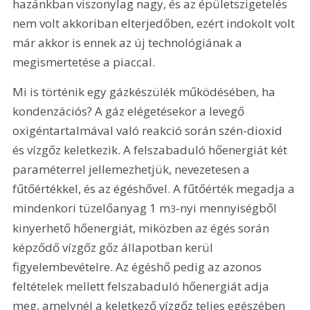
hazánkban viszonylag nagy, és az épületszigetelés 
nem volt akkoriban elterjedőben, ezért indokolt volt 
már akkor is ennek az új technológiának a 
megismertetése a piaccal.
Mi is történik egy gázkészülék működésében, ha 
kondenzációs? A gáz elégetésekor a levegő 
oxigéntartalmával való reakció során szén-dioxid 
és vízgőz keletkezik. A felszabaduló hőenergiát két 
paraméterrel jellemezhetjük, nevezetesen a 
fűtőértékkel, és az égéshővel. A fűtőérték megadja a 
mindenkori tüzelőanyag 1 m
-nyi mennyiségből 
3
kinyerhető hőenergiát, miközben az égés során 
képződő vízgőz gőz állapotban kerül 
figyelembevételre. Az égéshő pedig az azonos 
feltételek mellett felszabaduló hőenergiát adja 
meg, amelynél a keletkező vízgőz teljes egészében 