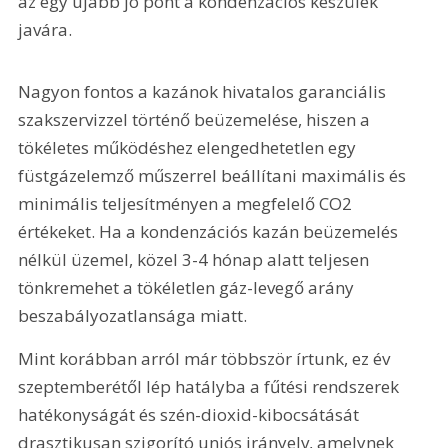
az egy újabb jó pont a kondenzációs készülék 
javára.
Nagyon fontos a kazánok hivatalos garanciális 
szakszervizzel történő beüzemelése, hiszen a 
tökéletes működéshez elengedhetetlen egy 
füstgázelemző műszerrel beállítani maximális és 
minimális teljesítményen a megfelelő CO2 
értékeket. Ha a kondenzációs kazán beüzemelés 
nélkül üzemel, közel 3-4 hónap alatt teljesen 
tönkremehet a tökéletlen gáz-levegő arány 
beszabályozatlansága miatt.
Mint korábban arról már többször írtunk, ez év 
szeptemberétől lép hatályba a fűtési rendszerek 
hatékonyságát és szén-dioxid-kibocsátását 
drasztikusan szigorító uniós irányelv, amelynek 