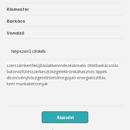
Kismester
Barkács
Vonalzó
Népszerű címkék
szerszám
kert
felújítás
lakberendezés
kreatív ötlet
barkácsolás
bútor
víz
fűtés
szerkesztőség
elektronika
hasznos tippek
dísznövény
hőszigetelés
tető
megújuló energia
tisztítás
kerti munka
beton
nyár
Kapcsolat