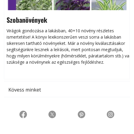
Szobanövények
Virágok gondozása a lakásban, 40+10 növény részletes
ismertetése! A könyv lexikonszerűen veszi sorra a lakásban
s
sikeresen tart­ha­tó növényeket. Már a növény kiválasztásakor
h
segítségünkre lesznek a leírások, mert pontosan megtudjuk,
k
hogy milyen körülményekre (hőmérséklet, páratartalom stb.) van
szüksége a növénynek az egészséges fejlődéshez.
t
Kövess minket