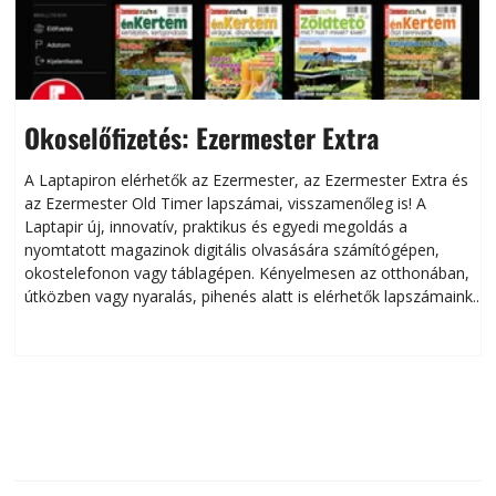
Okoselőfizetés: Ezermester Extra
A Laptapiron elérhetők az Ezermester, az Ezermester Extra és
az Ezermester Old Timer lapszámai, visszamenőleg is! A
Laptapir új, innovatív, praktikus és egyedi megoldás a
L
nyomtatott magazinok digitális olvasására számítógépen,
okostelefonon vagy táblagépen. Kényelmesen az otthonában,
útközben vagy nyaralás, pihenés alatt is elérhetők lapszámaink.
ú
Bárhol, bármikor, akár külföldön élve vagy dolgozva is
B
olvashatók az Ezermester lapszámai. A Laptapir kényelmes
megoldás, mert: – t