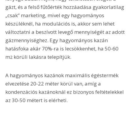
gázt, és a felső fűtőérték hozzáadása gyakorlatilag 
„csak” marketing, mivel egy hagyományos 
készüléknél, ha modulációs is, akkor sem lehet 
változtatni a beszívott levegő mennyiségét az adott 
gázmennyiséghez. Egy hagyományos kazán 
hatásfoka akár 70%-ra is lecsökkenhet, ha 50-60 
m
 körüli lakásra telepítjük.
2
A hagyományos kazánok maximális égéstermék 
elvezetése 20-22 méter körül van, amíg a 
kondenzációs kazánoknál ez bizonyos feltételekkel 
az 30-50 métert is elérheti.