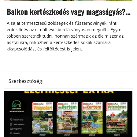
Balkon kertészkedés vagy magaságyás?
Helytakarékos kertészkedés
A saját termesztésű zöldségek és fűszernövények iránti
érdeklődés az elmúlt években látványosan megnőtt. Egyre
többen szeretnék tudni, honnan származik az élelmiszer az
l
asztalukra, miközben a kertészkedés sokak számára
kikapcsolódást és feltöltődést is jelent.
é
d
Szerkesztőségi