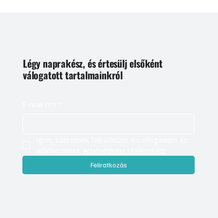
Légy naprakész, és értesülj elsőként
válogatott tartalmainkról
E-mail cím
*
Igen, szeretnék feliratkozni, és elfogadom az 
adatkezelést. 
Adatvédelmi tájékoztató
Feliratkozás