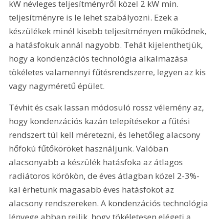
kW névleges teljesítményről közel 2 kW min. 
teljesítményre is le lehet szabályozni. Ezek a 
készülékek minél kisebb teljesítményen működnek, 
a hatásfokuk annál nagyobb. Tehát kijelenthetjük, 
hogy a kondenzációs technológia alkalmazása 
tökéletes valamennyi fűtésrendszerre, legyen az kis 
vagy nagyméretű épület.
Tévhit és csak lassan módosuló rossz vélemény az, 
hogy kondenzációs kazán telepítésekor a fűtési 
rendszert túl kell méretezni, és lehetőleg alacsony 
hőfokú fűtőköröket használjunk. Valóban 
alacsonyabb a készülék hatásfoka az átlagos 
radiátoros körökön, de éves átlagban közel 2-3%-
kal érhetünk magasabb éves hatásfokot az 
alacsony rendszereken. A kondenzációs technológia 
lényege abban rejlik, hogy tökéletesen elégeti a 