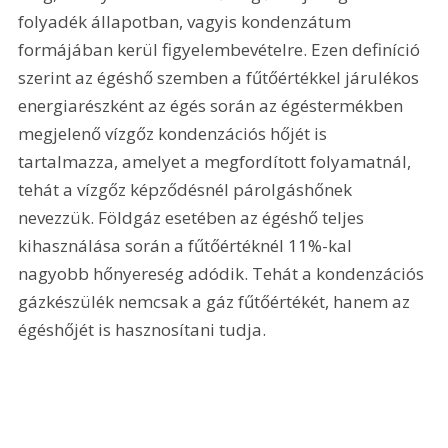
folyadék állapotban, vagyis kondenzátum 
formájában kerül figyelembevételre. Ezen definíció 
szerint az égéshő szemben a fűtőértékkel járulékos 
energiarészként az égés során az égéstermékben 
megjelenő vízgőz kondenzációs hőjét is 
tartalmazza, amelyet a megfordított folyamatnál, 
tehát a vízgőz képződésnél párolgáshőnek 
nevezzük. Földgáz esetében az égéshő teljes 
kihasználása során a fűtőértéknél 11%-kal 
nagyobb hőnyereség adódik. Tehát a kondenzációs 
gázkészülék nemcsak a gáz fűtőértékét, hanem az 
égéshőjét is hasznosítani tudja.