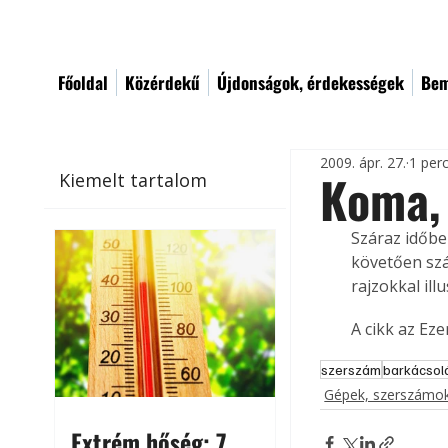
Főoldal
Közérdekű
Újdonságok, érdekességek
Bem
2009. ápr. 27.
1 per
Koma, 
Kiemelt tartalom
Száraz időbe
követően szán
rajzokkal illu
A cikk az Ez
szerszám
barkácsol
Gépek, szerszámok
Extrém hőség: 7