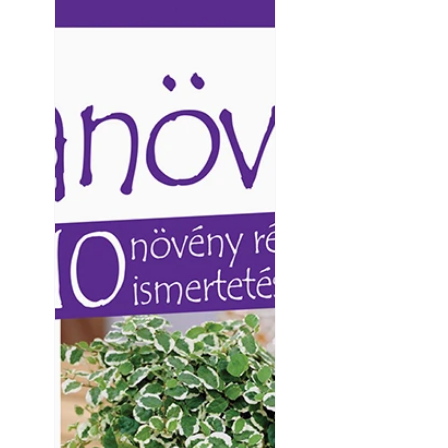
Ezermester lapszámai. A
Ezermester lapszámai
Laptapir kényelmes megoldás,
Laptapir kényelmes 
mert: – t
mert: – t