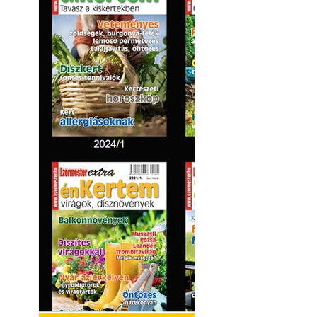
Kültéri hűtés: ho
a teraszt és a ker