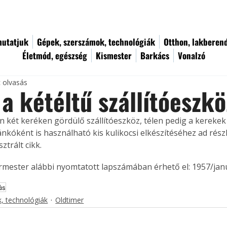
utatjuk
Gépek, szerszámok, technológiák
Otthon, lakberen
Életmód, egészség
Kismester
Barkács
Vonalzó
c olvasás
a kétéltű szállítóeszkö
n két keréken gördülő szállítóeszköz, télen pedig a kerekek 
kóként is használható kis kulikocsi elkészítéséhez ad részle
sztrált cikk. 
ermester alábbi nyomtatott lapszámában érhető el: 1957/jan
ás
, technológiák
Oldtimer