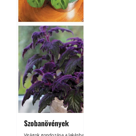
Szobanövények
Virágoskert: k
teraszon, laká
Virágok gondozása a lakásban,