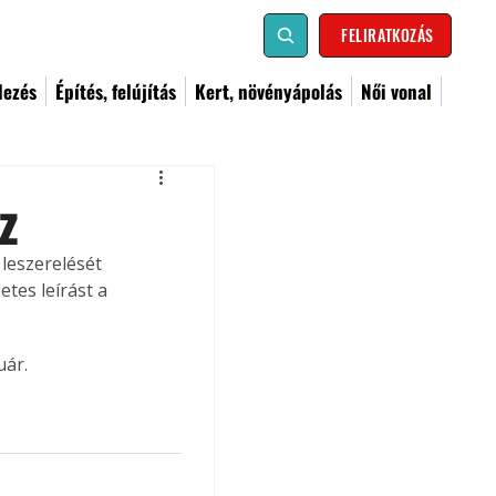
FELIRATKOZÁS
dezés
Építés, felújítás
Kert, növényápolás
Női vonal
z
leszerelését 
tes leírást a 
uár.