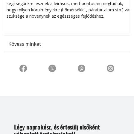
segítségünkre lesznek a leírások, mert pontosan megtudjuk,
k
hogy milyen körülményekre (hőmérséklet, páratartalom stb.) van
szüksége a növénynek az egészséges fejlődéshez.
t
Kövess minket
Légy naprakész, és értesülj elsőként