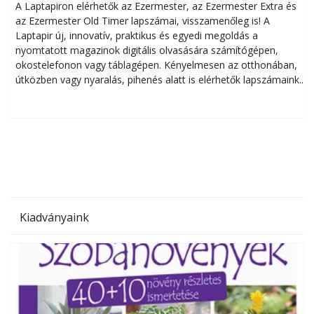
A Laptapiron elérhetők az Ezermester, az Ezermester Extra és
az Ezermester Old Timer lapszámai, visszamenőleg is! A
Laptapir új, innovatív, praktikus és egyedi megoldás a
L
nyomtatott magazinok digitális olvasására számítógépen,
okostelefonon vagy táblagépen. Kényelmesen az otthonában,
útközben vagy nyaralás, pihenés alatt is elérhetők lapszámaink.
ú
Bárhol, bármikor, akár külföldön élve vagy dolgozva is
B
olvashatók az Ezermester lapszámai. A Laptapir kényelmes
megoldás, mert: – t
Kiadványaink