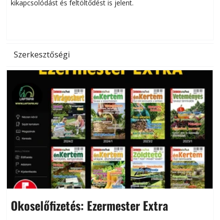
kikapcsolódást és feltöltődést is jelent.
é
d
Szerkesztőségi
Okoselőfizetés: Ezermester Extra