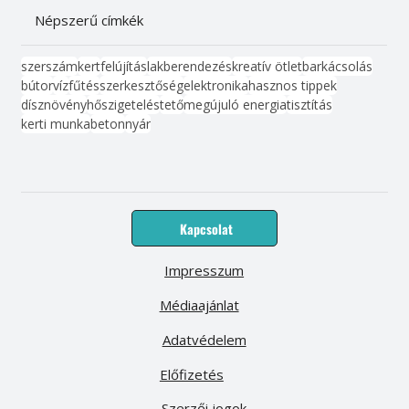
Népszerű címkék
szerszám
kert
felújítás
lakberendezés
kreatív ötlet
barkácsolás
bútor
víz
fűtés
szerkesztőség
elektronika
hasznos tippek
dísznövény
hőszigetelés
tető
megújuló energia
tisztítás
kerti munka
beton
nyár
Kapcsolat
Impresszum
Médiaajánlat
Adatvédelem
Előfizetés
Szerzői jogok