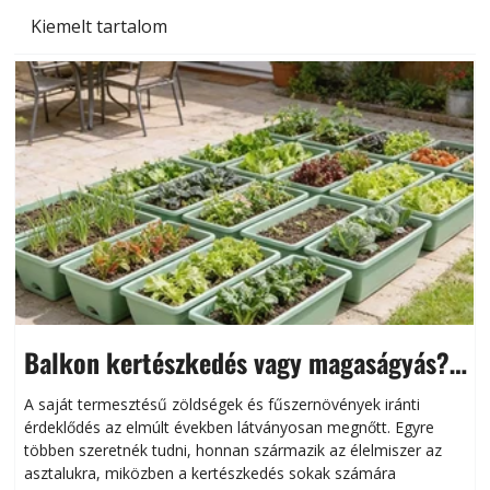
Kiemelt tartalom
Balkon kertészkedés vagy magaságyás?
Helytakarékos kertészkedés
A saját termesztésű zöldségek és fűszernövények iránti
érdeklődés az elmúlt években látványosan megnőtt. Egyre
többen szeretnék tudni, honnan származik az élelmiszer az
l
asztalukra, miközben a kertészkedés sokak számára