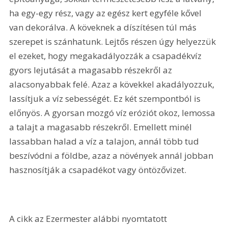
ha egy-egy rész, vagy az egész kert egyféle kővel 
van dekorálva. A köveknek a díszítésen túl más 
szerepet is szánhatunk. Lejtős részen úgy helyezzük 
el ezeket, hogy megakadályozzák a csapadékvíz 
gyors lejutását a magasabb részekről az 
alacsonyabbak felé. Azaz a kövekkel akadályozzuk, 
lassítjuk a víz sebességét. Ez két szempontból is 
előnyös. A gyorsan mozgó víz eróziót okoz, lemossa 
a talajt a magasabb részekről. Emellett minél 
lassabban halad a víz a talajon, annál több tud 
beszívódni a földbe, azaz a növények annál jobban 
hasznosítják a csapadékot vagy öntözővizet.
A cikk az Ezermester alábbi nyomtatott 