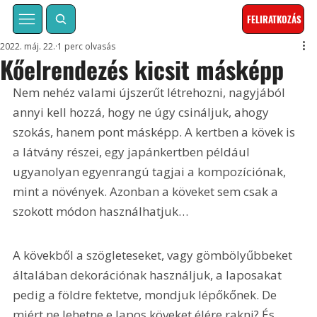
FELIRATKOZÁS
2022. máj. 22.
1 perc olvasás
Kőelrendezés kicsit másképp
Nem nehéz valami újszerűt létrehozni, nagyjából 
annyi kell hozzá, hogy ne úgy csináljuk, ahogy 
szokás, hanem pont másképp. A kertben a kövek is 
a látvány részei, egy japánkertben például 
ugyanolyan egyenrangú tagjai a kompozíciónak, 
mint a növények. Azonban a köveket sem csak a 
szokott módon használhatjuk…
A kövekből a szögleteseket, vagy gömbölyűbbeket 
általában dekorációnak használjuk, a laposakat 
pedig a földre fektetve, mondjuk lépőkőnek. De 
miért ne lehetne e lapos köveket élére rakni? És 