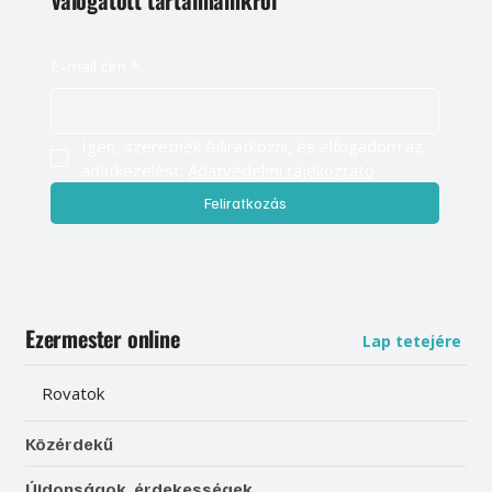
válogatott tartalmainkról
E-mail cím
*
Igen, szeretnék feliratkozni, és elfogadom az 
adatkezelést. 
Adatvédelmi tájékoztató
Feliratkozás
Ezermester online
Lap tetejére
Rovatok
Közérdekű
Újdonságok, érdekességek