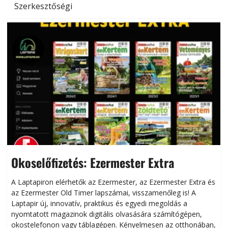
Szerkesztőségi
Okoselőfizetés: Ezermester Extra
A Laptapiron elérhetők az Ezermester, az Ezermester Extra és
az Ezermester Old Timer lapszámai, visszamenőleg is! A
Laptapir új, innovatív, praktikus és egyedi megoldás a
L
nyomtatott magazinok digitális olvasására számítógépen,
okostelefonon vagy táblagépen. Kényelmesen az otthonában,