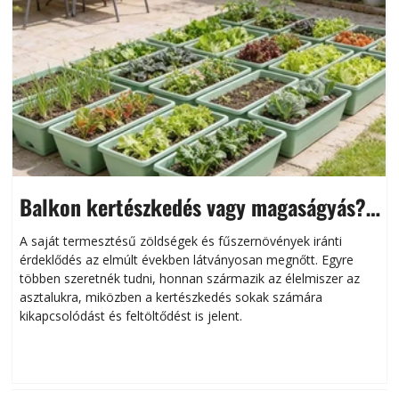
Balkon kertészkedés vagy magaságyás?
Helytakarékos kertészkedés
A saját termesztésű zöldségek és fűszernövények iránti
érdeklődés az elmúlt években látványosan megnőtt. Egyre
többen szeretnék tudni, honnan származik az élelmiszer az
l
asztalukra, miközben a kertészkedés sokak számára
kikapcsolódást és feltöltődést is jelent.
é
d