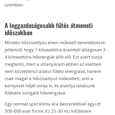
szemben.
A leggazdaságosabb fűtés átmeneti 
időszakban
Minden hőszivattyús elven működő berendezésre 
jellemző, hogy 1 kilowattóra áramból átlagosan 3-
4 kilowattóra hőenergiát állít elő. Ezt azért tudja 
megtenni, mert a villanyáram ebben az esetben 
nem közvetlenül alakul fűtési energiává, hanem 
csak magát a hőszivattyút működteti, ami a 
környezet hőjét vonja ki, és alakítja lakásunk 
fűtésére szolgáló hőenergiává.
Egy normál split klíma ára beszereléssel együtt 
300-600 ezer forint. Ez 25-30 m
 kifűtésére 
2