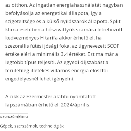
az otthon. Az ingatlan energiahasználatát nagyban 
befolyásolja az energetikai állapota, így a 
szigeteltsége és a külső nyílászárók állapota. Split 
klíma esetében a hőszivattyúk számára létrehozott 
kedvezményes H tarifa akkor érhető el, ha 
szezonális fűtési jósági foka, az úgynevezett SCOP 
értéke eléri a minimális 3,4 értéket. Ezt ma már a 
legtöbb típus teljesíti. Az egyedi díjszabást a 
területileg illetékes villamos energia elosztói 
engedélyesnél lehet igényelni.
A cikk az Ezermester alábbi nyomtatott 
lapszámában érhető el: 2024/április.
szerszám
klíma
Gépek, szerszámok, technológiák