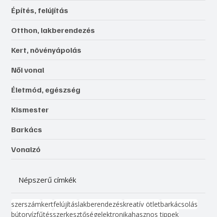
Építés, felújítás
Otthon, lakberendezés
Kert, növényápolás
Női vonal
Életmód, egészség
Kismester
Barkács
Vonalzó
Népszerű címkék
szerszám
kert
felújítás
lakberendezés
kreatív ötlet
barkácsolás
bútor
víz
fűtés
szerkesztőség
elektronika
hasznos tippek