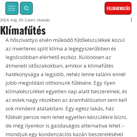
FELIRATKOZÁS
2024. máj. 30.
2 perc olvasás
Klímafűtés
A hőszivattyú elvén működő fűtőkészülékek közül 
az inverteres split klíma a legegyszerűbben és 
legolcsóbban elérhető eszköz. Különösen az 
átmeneti időszakokban, amikor a klímafűtés 
hatékonysága a legjobb, nehéz lenne találni ennél 
jobb megoldást otthonunk fűtésére. Egy ilyen 
klímakészüléket egyetlen nap alatt beszerelnek, és 
az estek nagy részében az áramhálózaton sem kell 
sok mindent átalakítani. Egy egész lakás, ház 
fűtését persze nem lehet egyetlen készülékre bízni, 
de még ilyenkor is gazdaságos alternatíva lehet – 
mondjuk egy kondenzációs kazán beszerelésével 