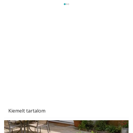
A varrógép és a varrás
Kiemelt tartalom