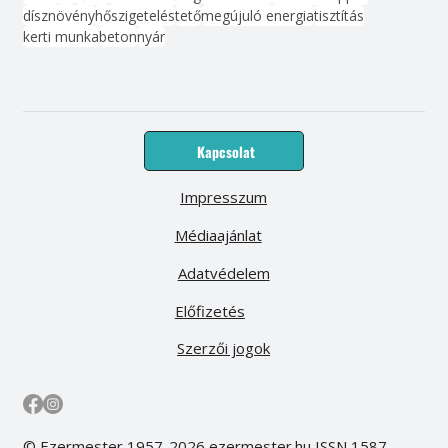
dísznövény
hőszigetelés
tető
megújuló energia
tisztítás
kerti munka
beton
nyár
Kapcsolat
Impresszum
Médiaajánlat
Adatvédelem
Előfizetés
Szerzői jogok
© Ezermester 1957-2026 ezermester.hu ISSN 1587-