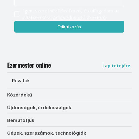
Igen, szeretnék feliratkozni, és elfogadom az 
adatkezelést. 
Adatvédelmi tájékoztató
Feliratkozás
Ezermester online
Lap tetejére
Rovatok
Közérdekű
Újdonságok, érdekességek
Bemutatjuk
Gépek, szerszámok, technológiák