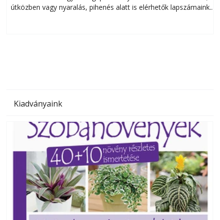
útközben vagy nyaralás, pihenés alatt is elérhetők lapszámaink.
ú
Bárhol, bármikor, akár külföldön élve vagy dolgozva is
B
olvashatók az Ezermester lapszámai. A Laptapir kényelmes
megoldás, mert: – t
Kiadványaink