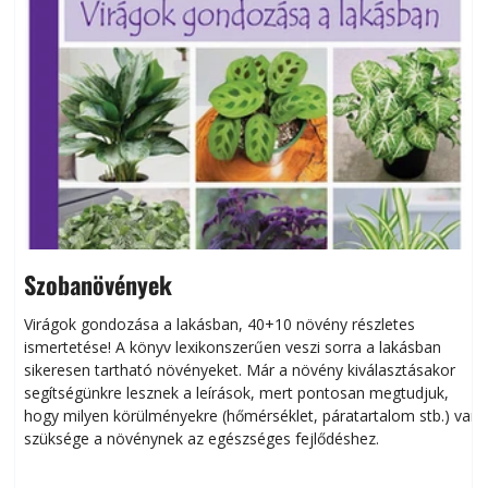
Szobanövények
Virágok gondozása a lakásban, 40+10 növény részletes
ismertetése! A könyv lexikonszerűen veszi sorra a lakásban
s
sikeresen tart­ha­tó növényeket. Már a növény kiválasztásakor
h
segítségünkre lesznek a leírások, mert pontosan megtudjuk,
k
hogy milyen körülményekre (hőmérséklet, páratartalom stb.) van
szüksége a növénynek az egészséges fejlődéshez.
t