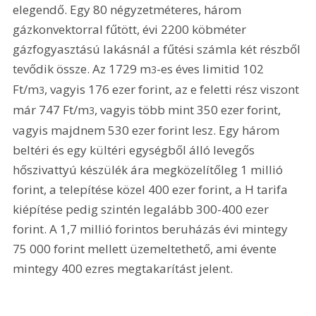
elegendő. Egy 80 négyzetméteres, három 
gázkonvektorral fűtött, évi 2200 köbméter 
gázfogyasztású lakásnál a fűtési számla két részből 
tevődik össze. Az 1729 m
-es éves limitid 102 
3
Ft/m
, vagyis 176 ezer forint, az e feletti rész viszont 
3
már 747 Ft/m
, vagyis több mint 350 ezer forint, 
3
vagyis majdnem 530 ezer forint lesz. Egy három 
beltéri és egy kültéri egységből álló levegős 
hőszivattyú készülék ára megközelítőleg 1 millió 
forint, a telepítése közel 400 ezer forint, a H tarifa 
kiépítése pedig szintén legalább 300-400 ezer 
forint. A 1,7 millió forintos beruházás évi mintegy 
75 000 forint mellett üzemeltethető, ami évente 
mintegy 400 ezres megtakarítást jelent.