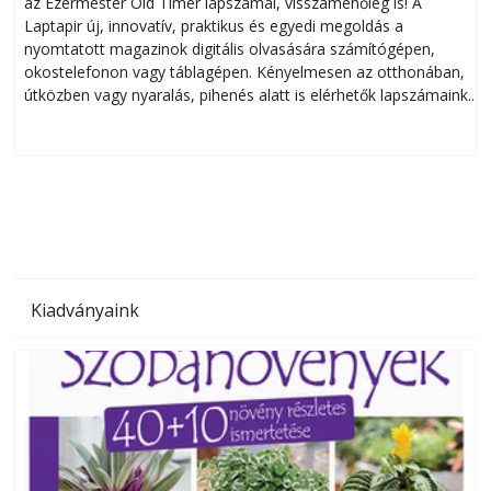
az Ezermester Old Timer lapszámai, visszamenőleg is! A
Laptapir új, innovatív, praktikus és egyedi megoldás a
L
nyomtatott magazinok digitális olvasására számítógépen,
okostelefonon vagy táblagépen. Kényelmesen az otthonában,
útközben vagy nyaralás, pihenés alatt is elérhetők lapszámaink.
ú
Bárhol, bármikor, akár külföldön élve vagy dolgozva is
B
olvashatók az Ezermester lapszámai. A Laptapir kényelmes
megoldás, mert: – t
Kiadványaink