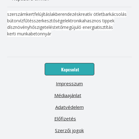
szerszám
kert
felújítás
lakberendezés
kreatív ötlet
barkácsolás
bútor
víz
fűtés
szerkesztőség
elektronika
hasznos tippek
dísznövény
hőszigetelés
tető
megújuló energia
tisztítás
kerti munka
beton
nyár
Kapcsolat
Impresszum
Médiaajánlat
Adatvédelem
Előfizetés
Szerzői jogok