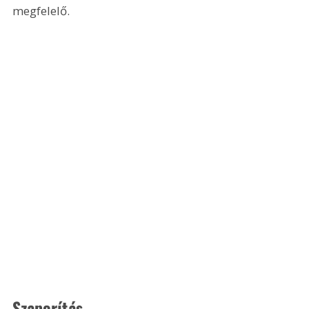
megfelelő.
Szaporítás