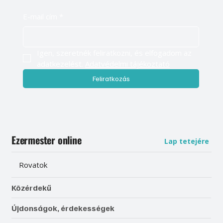
E-mail cím
*
Igen, szeretnék feliratkozni, és elfogadom az 
adatkezelést. 
Adatvédelmi tájékoztató
Feliratkozás
Ezermester online
Lap tetejére
Rovatok
Közérdekű
Újdonságok, érdekességek