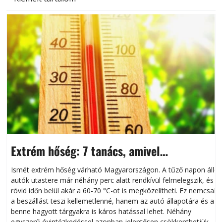
Extrém hőség: 7 tanács, amivel
megóvhatjuk autónkat a nyári károktól
Ismét extrém hőség várható Magyarországon. A tűző napon álló
autók utastere már néhány perc alatt rendkívül felmelegszik, és
rövid időn belül akár a 60-70 °C-ot is megközelítheti. Ez nemcsak
n
a beszállást teszi kellemetlenné, hanem az autó állapotára és a
benne hagyott tárgyakra is káros hatással lehet. Néhány
egyszerű óvintézkedéssel azonban jelentősen csökkenthetjük a