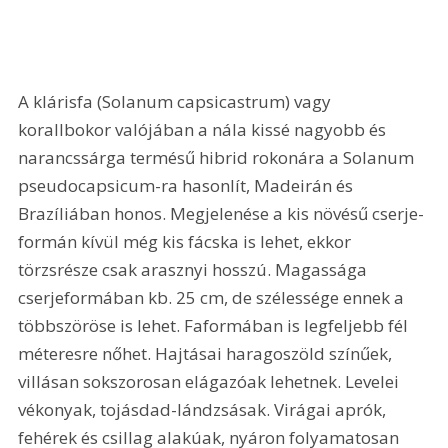
A klárisfa (Solanum capsicastrum) vagy 
korallbokor valójában a nála kissé nagyobb és 
narancssárga termésű hibrid rokonára a Solanum 
pseudocapsicum-ra hasonlít, Madeirán és 
Brazíliában honos. Megjelenése a kis növésű cserje-
formán kívül még kis fácska is lehet, ekkor 
törzsrésze csak arasznyi hosszú. Magassága 
cserjeformában kb. 25 cm, de szélessége ennek a 
többszöröse is lehet. Faformában is legfeljebb fél 
méteresre nőhet. Hajtásai haragoszöld színűek, 
villásan sokszorosan elágazóak lehetnek. Levelei 
vékonyak, tojásdad-lándzsásak. Virágai aprók, 
fehérek és csillag alakúak, nyáron folyamatosan 