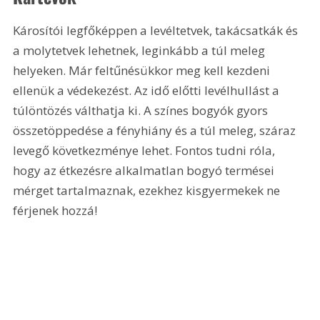
Károsítói legfőképpen a levéltetvek, takácsatkák és 
a molytetvek lehetnek, leginkább a túl meleg 
helyeken. Már feltűnésükkor meg kell kezdeni 
ellenük a védekezést. Az idő előtti levélhullást a 
túlöntözés válthatja ki. A színes bogyók gyors 
összetöppedése a fényhiány és a túl meleg, száraz 
levegő következménye lehet. Fontos tudni róla, 
hogy az étkezésre alkalmatlan bogyó termései 
mérget tartalmaznak, ezekhez kisgyermekek ne 
férjenek hozzá!