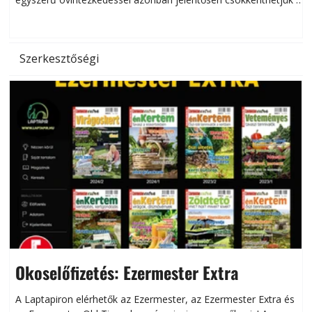
hőség káros hatásait.
l
Szerkesztőségi
Okoselőfizetés: Ezermester Extra
A Laptapiron elérhetők az Ezermester, az Ezermester Extra és