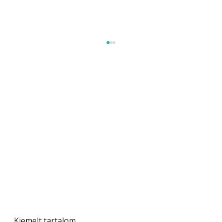
Beton járdalap készítése és lerakása – gyári
és saját készítésű megoldások
Kiemelt tartalom