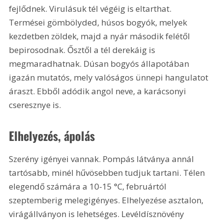
fejlődnek. Virulásuk tél végéig is eltarthat. 
Termései gömbölyded, húsos bogyók, melyek 
kezdetben zöldek, majd a nyár második felétől 
bepirosodnak. Ősztől a tél derekáig is 
megmaradhatnak. Dúsan bogyós állapotában 
igazán mutatós, mely valóságos ünnepi hangulatot 
áraszt. Ebből adódik angol neve, a karácsonyi 
cseresznye is.
Elhelyezés, ápolás
Szerény igényei vannak. Pompás látványa annál 
tartósabb, minél hűvösebben tudjuk tartani. Télen 
elegendő számára a 10-15 °C, februártól 
szeptemberig melegigényes. Elhelyezése asztalon, 
virágállványon is lehetséges. Levéldísznövény 