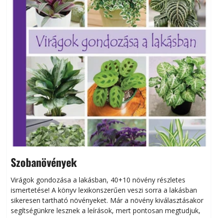
Szobanövények
Virágok gondozása a lakásban, 40+10 növény részletes
ismertetése! A könyv lexikonszerűen veszi sorra a lakásban
s
sikeresen tart­ha­tó növényeket. Már a növény kiválasztásakor
h
segítségünkre lesznek a leírások, mert pontosan megtudjuk,
k