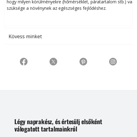
hogy milyen körülményekre (hőmérséklet, páratartalom stb.) van
szüksége a növénynek az egészséges fejlődéshez.
t
Kövess minket
Légy naprakész, és értesülj elsőként
válogatott tartalmainkról