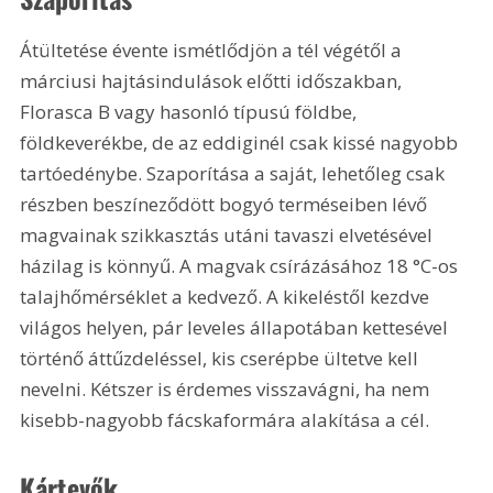
Átültetése évente ismétlődjön a tél végétől a 
márciusi hajtásindulások előtti időszakban, 
Florasca B vagy hasonló típusú földbe, 
földkeverékbe, de az eddiginél csak kissé nagyobb 
tartóedénybe. Szaporítása a saját, lehetőleg csak 
részben beszíneződött bogyó terméseiben lévő 
magvainak szikkasztás utáni tavaszi elvetésével 
házilag is könnyű. A magvak csírázásához 18 °C-os 
talajhőmérséklet a kedvező. A kikeléstől kezdve 
világos helyen, pár leveles állapotában kettesével 
történő áttűzdeléssel, kis cserépbe ültetve kell 
nevelni. Kétszer is érdemes visszavágni, ha nem 
kisebb-nagyobb fácskaformára alakítása a cél.
Kártevők