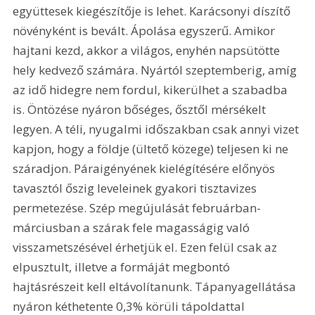
együttesek kiegészítője is lehet. Karácsonyi díszítő 
növényként is bevált. Ápolása egyszerű. Amikor 
hajtani kezd, akkor a világos, enyhén napsütötte 
hely kedvező számára. Nyártól szeptemberig, amíg 
az idő hidegre nem fordul, kikerülhet a szabadba 
is. Öntözése nyáron bőséges, ősztől mérsékelt 
legyen. A téli, nyugalmi időszakban csak annyi vizet 
kapjon, hogy a földje (ültető közege) teljesen ki ne 
száradjon. Páraigényének kielégítésére előnyös 
tavasztól őszig leveleinek gyakori tisztavizes 
permetezése. Szép megújulását februárban-
márciusban a szárak fele magasságig való 
visszametszésével érhetjük el. Ezen felül csak az 
elpusztult, illetve a formáját megbontó 
hajtásrészeit kell eltávolítanunk. Tápanyagellátása 
nyáron kéthetente 0,3% körüli tápoldattal 