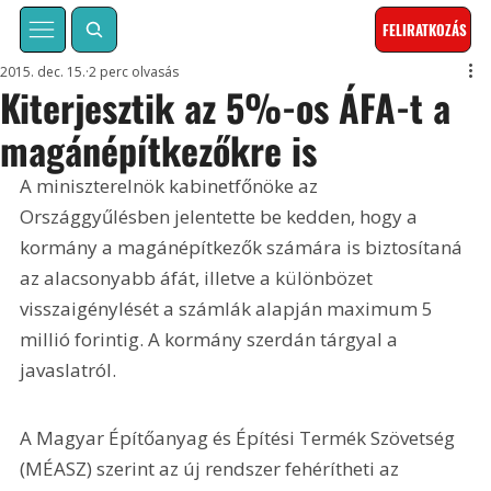
FELIRATKOZÁS
2015. dec. 15.
2 perc olvasás
Kiterjesztik az 5%-os ÁFA-t a
magánépítkezőkre is
A miniszterelnök kabinetfőnöke az 
Országgyűlésben jelentette be kedden, hogy a 
kormány a magánépítkezők számára is biztosítaná 
az alacsonyabb áfát, illetve a különbözet 
visszaigénylését a számlák alapján maximum 5 
millió forintig. A kormány szerdán tárgyal a 
javaslatról.
A Magyar Építőanyag és Építési Termék Szövetség 
(MÉASZ) szerint az új rendszer fehérítheti az 