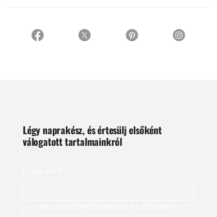
Légy naprakész, és értesülj elsőként
válogatott tartalmainkról
E-mail cím
*
Igen, szeretnék feliratkozni, és elfogadom az 
adatkezelést. 
Adatvédelmi tájékoztató