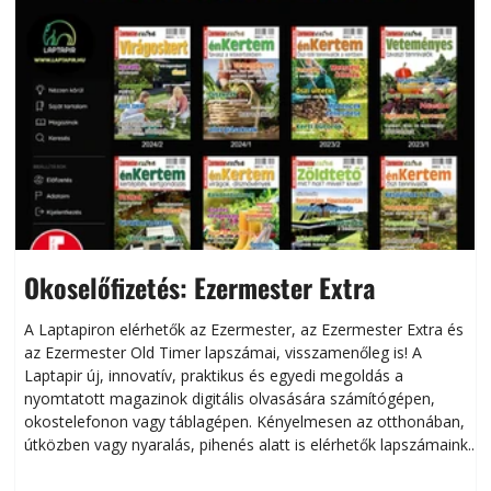
Okoselőfizetés: Ezermester Extra
A Laptapiron elérhetők az Ezermester, az Ezermester Extra és
az Ezermester Old Timer lapszámai, visszamenőleg is! A
Laptapir új, innovatív, praktikus és egyedi megoldás a
L
nyomtatott magazinok digitális olvasására számítógépen,
okostelefonon vagy táblagépen. Kényelmesen az otthonában,
útközben vagy nyaralás, pihenés alatt is elérhetők lapszámaink.
ú
Bárhol, bármikor, akár külföldön élve vagy dolgozva is
B
olvashatók az Ezermester lapszámai. A Laptapir kényelmes