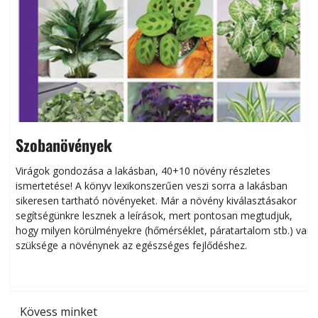
Szobanövények
Virágok gondozása a lakásban, 40+10 növény részletes
ismertetése! A könyv lexikonszerűen veszi sorra a lakásban
s
sikeresen tart­ha­tó növényeket. Már a növény kiválasztásakor
h
segítségünkre lesznek a leírások, mert pontosan megtudjuk,
k
hogy milyen körülményekre (hőmérséklet, páratartalom stb.) van
szüksége a növénynek az egészséges fejlődéshez.
t
Kövess minket