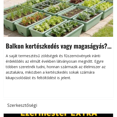
Balkon kertészkedés vagy magaságyás?
Helytakarékos kertészkedés
A saját termesztésű zöldségek és fűszernövények iránti
érdeklődés az elmúlt években látványosan megnőtt. Egyre
többen szeretnék tudni, honnan származik az élelmiszer az
l
asztalukra, miközben a kertészkedés sokak számára
kikapcsolódást és feltöltődést is jelent.
é
d
Szerkesztőségi