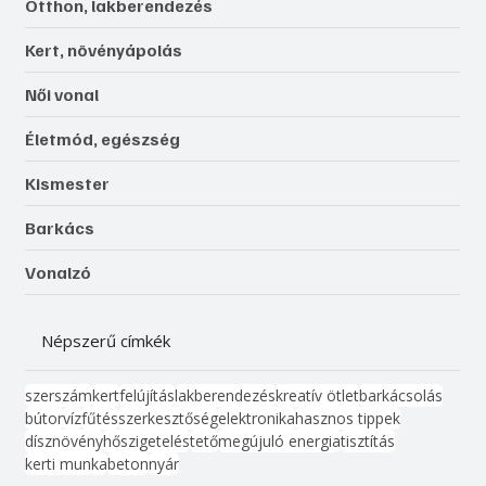
Otthon, lakberendezés
Kert, növényápolás
Női vonal
Életmód, egészség
Kismester
Barkács
Vonalzó
Népszerű címkék
szerszám
kert
felújítás
lakberendezés
kreatív ötlet
barkácsolás
bútor
víz
fűtés
szerkesztőség
elektronika
hasznos tippek
dísznövény
hőszigetelés
tető
megújuló energia
tisztítás
kerti munka
beton
nyár