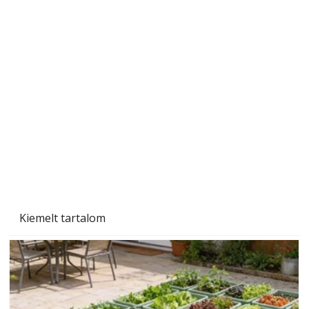
Széndioxid temető az Északi-tengeren
Kiemelt tartalom