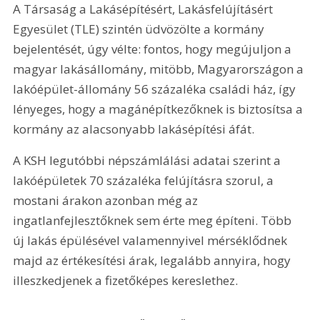
A Társaság a Lakásépítésért, Lakásfelújításért 
Egyesület (TLE) szintén üdvözölte a kormány 
bejelentését, úgy vélte: fontos, hogy megújuljon a 
magyar lakásállomány, mitöbb, Magyarországon a 
lakóépület-állomány 56 százaléka családi ház, így 
lényeges, hogy a magánépítkezőknek is biztosítsa a 
kormány az alacsonyabb lakásépítési áfát. 
A KSH legutóbbi népszámlálási adatai szerint a 
lakóépületek 70 százaléka felújításra szorul, a 
mostani árakon azonban még az 
ingatlanfejlesztőknek sem érte meg építeni. Több 
új lakás épülésével valamennyivel mérséklődnek 
majd az értékesítési árak, legalább annyira, hogy 
illeszkedjenek a fizetőképes kereslethez.