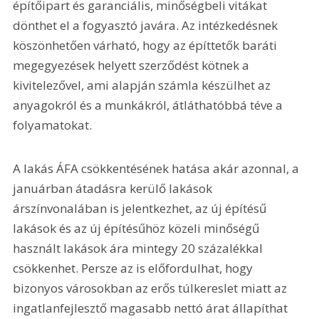
építőipart és garanciális, minőségbeli vitákat 
dönthet el a fogyasztó javára. Az intézkedésnek 
köszönhetően várható, hogy az építtetők baráti 
megegyezések helyett szerződést kötnek a 
kivitelezővel, ami alapján számla készülhet az 
anyagokról és a munkákról, átláthatóbbá téve a 
folyamatokat.
A lakás ÁFA csökkentésének hatása akár azonnal, a 
januárban átadásra kerülő lakások 
árszínvonalában is jelentkezhet, az új építésű 
lakások és az új építésűhöz közeli minőségű 
használt lakások ára mintegy 20 százalékkal 
csökkenhet. Persze az is előfordulhat, hogy 
bizonyos városokban az erős túlkereslet miatt az 
ingatlanfejlesztő magasabb nettó árat állapíthat 