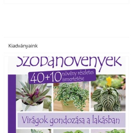
megoldás, mert: – t
Kiadványaink